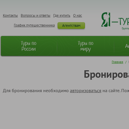
Контакты
Вопросы и ответы
Где купить
О нас
График путешественника
Агентствам
Групп
Туры по
Туры по
А
России
миру
Главная
/
Брониров
Для бронирования необходимо
авторизоваться
на сайте. По