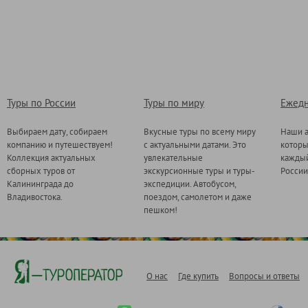
Туры по России
Туры по миру
Ежедн
Выбираем дату, собираем
Вкусные туры по всему миру
Наши а
компанию и путешествуем!
с актуальными датами. Это
котор
Коллекция актуальных
увлекательные
каждый
сборных туров от
экскурсионные туры и туры-
России
Калининграда до
экспедиции. Автобусом,
Владивостока.
поездом, самолетом и даже
пешком!
О нас
Где купить
Вопросы и ответы