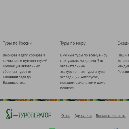
Туры по России
Туры по миру
Ежедн
Выбираем дату, собираем
Вкусные туры по всему миру
Наши а
компанию и путешествуем!
с актуальными датами. Это
котор
Коллекция актуальных
увлекательные
каждый
сборных туров от
экскурсионные туры и туры-
России
Калининграда до
экспедиции. Автобусом,
Владивостока.
поездом, самолетом и даже
пешком!
О нас
Где купить
Вопросы и ответы