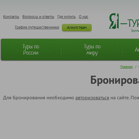
Контакты
Вопросы и ответы
Где купить
О нас
График путешественника
Агентствам
Групп
Туры по
Туры по
А
России
миру
Главная
/
Брониров
Для бронирования необходимо
авторизоваться
на сайте. По