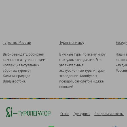
Туры по России
Туры по миру
Ежедн
Выбираем дату, собираем
Вкусные туры по всему миру
Наши а
компанию и путешествуем!
с актуальными датами. Это
котор
Коллекция актуальных
увлекательные
каждый
сборных туров от
экскурсионные туры и туры-
России
Калининграда до
экспедиции. Автобусом,
Владивостока.
поездом, самолетом и даже
пешком!
О нас
Где купить
Вопросы и ответы