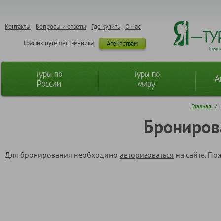
Контакты
Вопросы и ответы
Где купить
О нас
График путешественника
Агентствам
Групп
Туры по
Туры по
А
России
миру
Главная
/
Брониров
Для бронирования необходимо
авторизоваться
на сайте. По