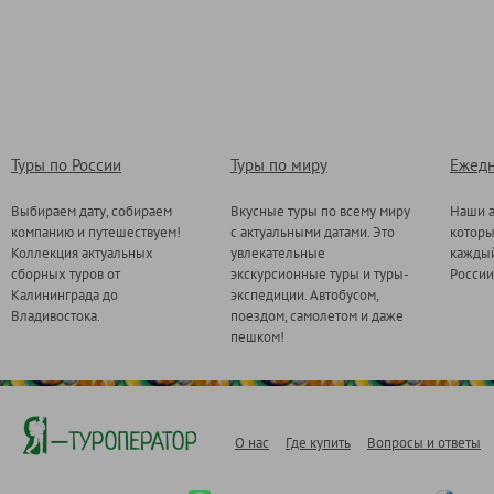
Туры по России
Туры по миру
Ежедн
Выбираем дату, собираем
Вкусные туры по всему миру
Наши а
компанию и путешествуем!
с актуальными датами. Это
котор
Коллекция актуальных
увлекательные
каждый
сборных туров от
экскурсионные туры и туры-
России
Калининграда до
экспедиции. Автобусом,
Владивостока.
поездом, самолетом и даже
пешком!
О нас
Где купить
Вопросы и ответы