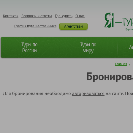
Контакты
Вопросы и ответы
Где купить
О нас
График путешественника
Агентствам
Групп
Туры по
Туры по
А
России
миру
Главная
/
Брониров
Для бронирования необходимо
авторизоваться
на сайте. По