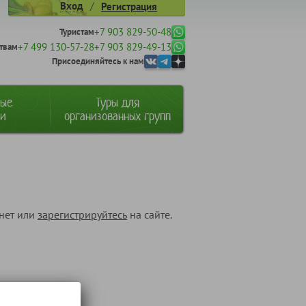
/
Вход
Регистрация
+7 903 829-50-48
Туристам
+7 499 130-57-28
+7 903 829-49-13
твам
Присоединяйтесь к нам
ные
Туры для
ии
организованных групп
инет или
зарегистрируйтесь
на сайте.