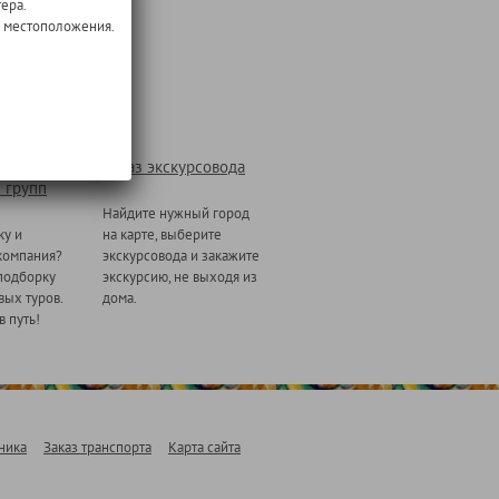
ера.
о местоположения.
Заказ экскурсовода
 групп
Найдите нужный город
ку и
на карте, выберите
компания?
экскурсовода и закажите
подборку
экскурсию, не выходя из
ых туров.
дома.
в путь!
ника
Заказ транспорта
Карта сайта