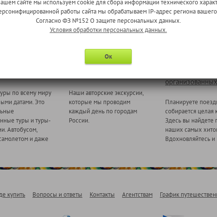
нашем сайте мы используем cookie для сбора информации технического характ
 персонифицированной работы сайта мы обрабатываем IP-адрес региона вашег
Согласно ФЗ №152 О защите персональных данных.
Условия обработки персональных данных.
Ок
 миру
Ежедневные экскурсии
Туры для
организованных
уры по всему миру
Наши авторские экскурсии,
ными датами. Это
которые мы проводим
Планируете поезд
льные
каждый день по городам
собирается целая 
нные туры и туры-
России.
Здесь вы найдете 
и. Автобусом,
наших самых хитов
самолетом и даже
Вдохновляйтесь и 
де купить
Вопросы и ответы
Контакты
Агентствам
График путешествен