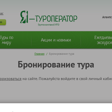
нас
Агентс
ам
Группа компаний ЯТО
Туры по
Ежеднев
Акции и новинки
миру
экскурс
Главная
/
Бронирование тура
Бронирование тура
торизоваться
на сайте. Пожалуйста войдите в свой личный каб