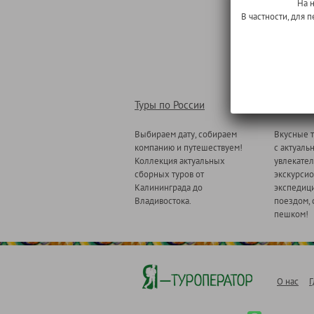
На 
В частности, для
Туры по России
Туры по
Выбираем дату, собираем
Вкусные т
компанию и путешествуем!
с актуаль
Коллекция актуальных
увлекате
сборных туров от
экскурсио
Калининграда до
экспедици
Владивостока.
поездом, 
пешком!
О нас
Г