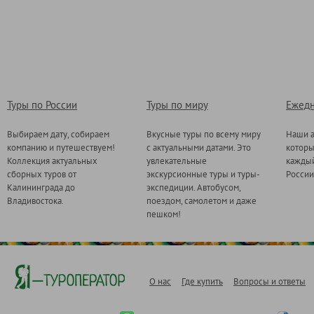
Туры по России
Туры по миру
Ежедн
Выбираем дату, собираем
Вкусные туры по всему миру
Наши а
компанию и путешествуем!
с актуальными датами. Это
котор
Коллекция актуальных
увлекательные
каждый
сборных туров от
экскурсионные туры и туры-
России
Калининграда до
экспедиции. Автобусом,
Владивостока.
поездом, самолетом и даже
пешком!
О нас
Где купить
Вопросы и ответы