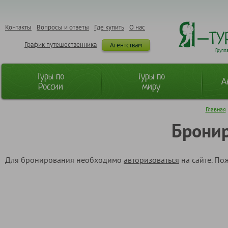
Контакты
Вопросы и ответы
Где купить
О нас
График путешественника
Агентствам
Групп
Туры по
Туры по
А
России
миру
Главная
Бронир
Для бронирования необходимо
авторизоваться
на сайте. По