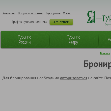
Контакты
Вопросы и ответы
Где купить
О нас
График путешественника
Агентствам
Групп
Туры по
Туры по
А
России
миру
Главная
Бронир
Для бронирования необходимо
авторизоваться
на сайте. По