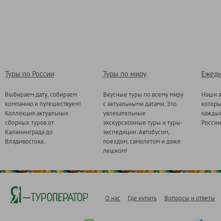
Туры по России
Туры по миру
Ежедн
Выбираем дату, собираем
Вкусные туры по всему миру
Наши а
компанию и путешествуем!
с актуальными датами. Это
котор
Коллекция актуальных
увлекательные
каждый
сборных туров от
экскурсионные туры и туры-
России
Калининграда до
экспедиции. Автобусом,
Владивостока.
поездом, самолетом и даже
пешком!
О нас
Где купить
Вопросы и ответы