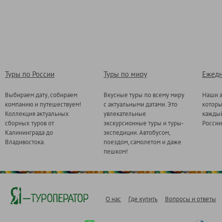
Туры по России
Туры по миру
Ежедн
Выбираем дату, собираем
Вкусные туры по всему миру
Наши а
компанию и путешествуем!
с актуальными датами. Это
котор
Коллекция актуальных
увлекательные
каждый
сборных туров от
экскурсионные туры и туры-
России
Калининграда до
экспедиции. Автобусом,
Владивостока.
поездом, самолетом и даже
пешком!
О нас
Где купить
Вопросы и ответы