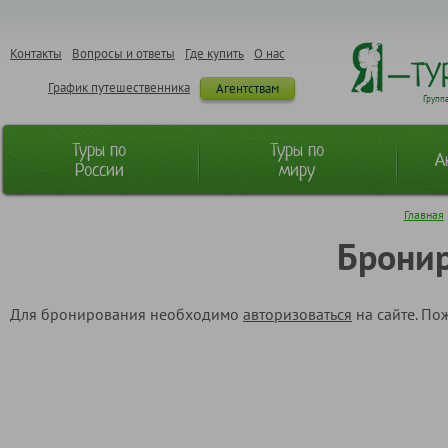
Контакты
Вопросы и ответы
Где купить
О нас
График путешественника
Агентствам
Групп
Туры по
Туры по
А
России
миру
Главная
Бронир
Для бронирования необходимо
авторизоваться
на сайте. По