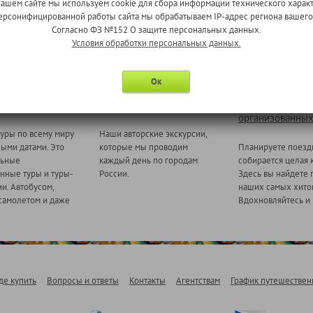
нашем сайте мы используем cookie для сбора информации технического характ
 персонифицированной работы сайта мы обрабатываем IP-адрес региона вашег
Согласно ФЗ №152 О защите персональных данных.
Условия обработки персональных данных.
Ок
 миру
Ежедневные экскурсии
Туры для
организованных
уры по всему миру
Наши авторские экскурсии,
ными датами. Это
которые мы проводим
Планируете поезд
льные
каждый день по городам
собирается целая 
нные туры и туры-
России.
Здесь вы найдете 
и. Автобусом,
наших самых хитов
самолетом и даже
Вдохновляйтесь и 
де купить
Вопросы и ответы
Контакты
Агентствам
График путешествен