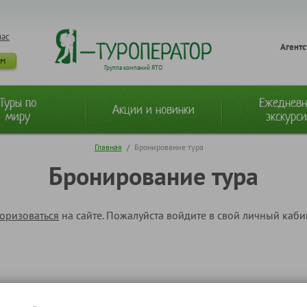
нас
Агентс
ам
Группа компаний ЯТО
Туры по
Ежеднев
Акции и новинки
миру
экскурс
Главная
/
Бронирование тура
Бронирование тура
торизоваться
на сайте. Пожалуйста войдите в свой личный каб