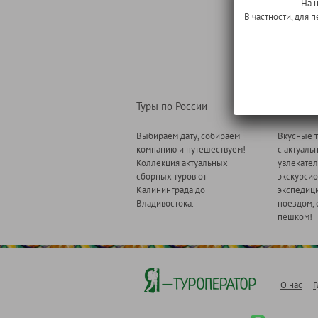
На 
В частности, для
Туры по России
Туры по
Выбираем дату, собираем
Вкусные т
компанию и путешествуем!
с актуаль
Коллекция актуальных
увлекате
сборных туров от
экскурсио
Калининграда до
экспедици
Владивостока.
поездом, 
пешком!
О нас
Г