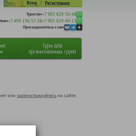
/
Вход
Регистрация
+7 903 829-50-48
Туристам
+7 499 130-57-28
+7 903 829-49-13
твам
Присоединяйтесь к нам
ные
Туры для
ии
организованных групп
инет или
зарегистрируйтесь
на сайте.