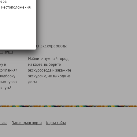
ера.
о местоположения.
Заказ экскурсовода
 групп
Найдите нужный город
ку и
на карте, выберите
компания?
экскурсовода и закажите
подборку
экскурсию, не выходя из
ых туров.
дома.
в путь!
ника
Заказ транспорта
Карта сайта