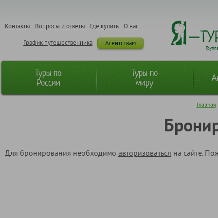
Контакты
Вопросы и ответы
Где купить
О нас
График путешественника
Агентствам
Групп
Туры по
Туры по
А
России
миру
Главная
Бронир
Для бронирования необходимо
авторизоваться
на сайте. По