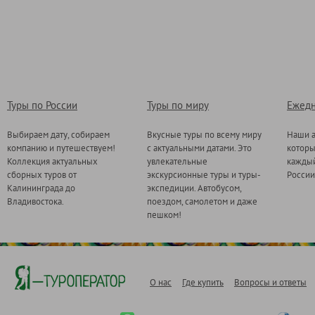
Туры по России
Туры по миру
Ежедн
Выбираем дату, собираем
Вкусные туры по всему миру
Наши а
компанию и путешествуем!
с актуальными датами. Это
котор
Коллекция актуальных
увлекательные
каждый
сборных туров от
экскурсионные туры и туры-
России
Калининграда до
экспедиции. Автобусом,
Владивостока.
поездом, самолетом и даже
пешком!
О нас
Где купить
Вопросы и ответы