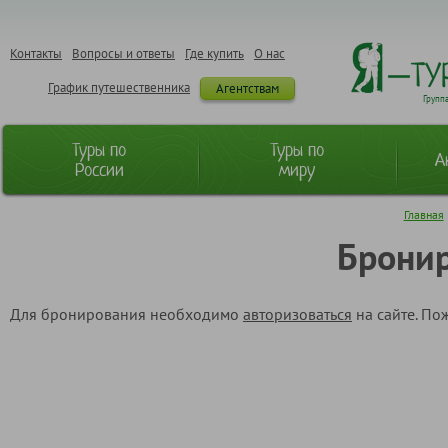
Контакты
Вопросы и ответы
Где купить
О нас
График путешественника
Агентствам
Групп
Туры по
Туры по
А
России
миру
Главная
Бронир
Для бронирования необходимо
авторизоваться
на сайте. По