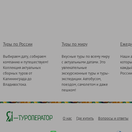
Туры по России
Туры по миру
Ежедн
Выбираем дату, собираем
Вкусные туры по всему миру
Наши а
компанию и путешествуем!
с актуальными датами. Это
котор
Коллекция актуальных
увлекательные
каждый
сборных туров от
экскурсионные туры и туры-
России
Калининграда до
экспедиции. Автобусом,
Владивостока.
поездом, самолетом и даже
пешком!
О нас
Где купить
Вопросы и ответы