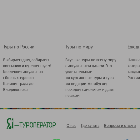
Туры по России
Туры по миру
Ежедн
Выбираем дату, собираем
Вкусные туры по всему миру
Наши а
компанию и путешествуем!
с актуальными датами. Это
котор
Коллекция актуальных
увлекательные
каждый
сборных туров от
экскурсионные туры и туры-
России
Калининграда до
экспедиции. Автобусом,
Владивостока.
поездом, самолетом и даже
пешком!
О нас
Где купить
Вопросы и ответы