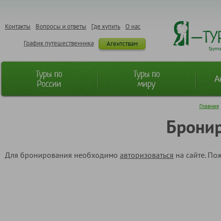
Контакты
Вопросы и ответы
Где купить
О нас
График путешественника
Агентствам
Групп
Туры по
Туры по
А
России
миру
Главная
Бронир
Для бронирования необходимо
авторизоваться
на сайте. По