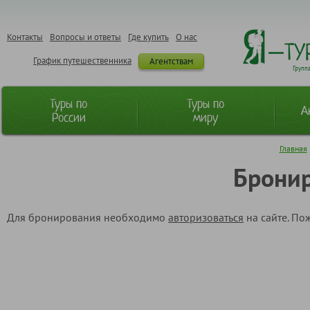
Контакты
Вопросы и ответы
Где купить
О нас
График путешественника
Агентствам
Групп
Туры по
Туры по
А
России
миру
Главная
Бронир
Для бронирования необходимо
авторизоваться
на сайте. По