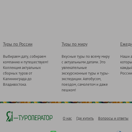
Туры по России
Туры по миру
Ежедн
Выбираем дату, собираем
Вкусные туры по всему миру
Наши а
компанию и путешествуем!
с актуальными датами. Это
котор
Коллекция актуальных
увлекательные
каждый
сборных туров от
экскурсионные туры и туры-
России
Калининграда до
экспедиции. Автобусом,
Владивостока.
поездом, самолетом и даже
пешком!
О нас
Где купить
Вопросы и ответы