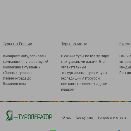
Туры по России
Туры по миру
Ежедн
Выбираем дату, собираем
Вкусные туры по всему миру
Наши а
компанию и путешествуем!
с актуальными датами. Это
котор
Коллекция актуальных
увлекательные
каждый
сборных туров от
экскурсионные туры и туры-
России
Калининграда до
экспедиции. Автобусом,
Владивостока.
поездом, самолетом и даже
пешком!
О нас
Где купить
Вопросы и ответы