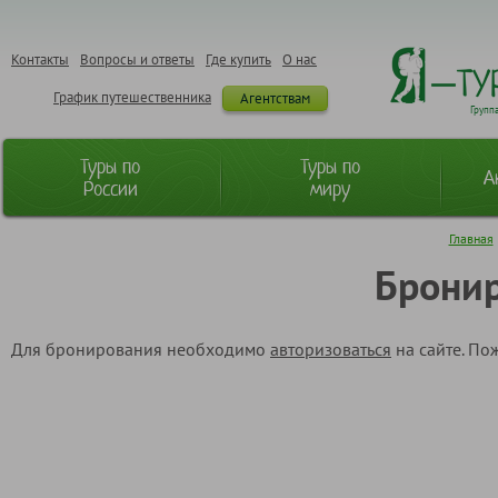
Контакты
Вопросы и ответы
Где купить
О нас
График путешественника
Агентствам
Групп
Туры по
Туры по
А
России
миру
Главная
Бронир
Для бронирования необходимо
авторизоваться
на сайте. По