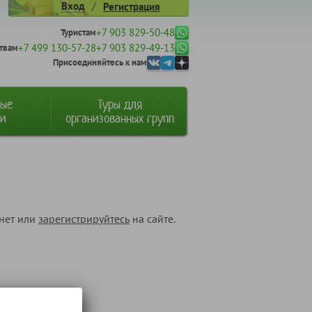
/
Вход
Регистрация
+7 903 829-50-48
Туристам
+7 499 130-57-28
+7 903 829-49-13
твам
Присоединяйтесь к нам
ные
Туры для
ии
организованных групп
инет или
зарегистрируйтесь
на сайте.