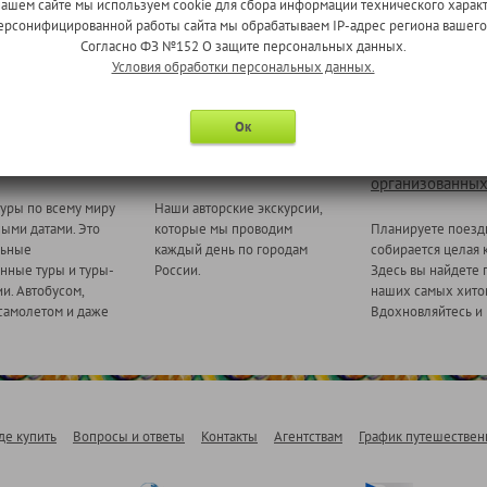
нашем сайте мы используем cookie для сбора информации технического характ
 персонифицированной работы сайта мы обрабатываем IP-адрес региона вашег
Согласно ФЗ №152 О защите персональных данных.
Условия обработки персональных данных.
Ок
 миру
Ежедневные экскурсии
Туры для
организованных
уры по всему миру
Наши авторские экскурсии,
ными датами. Это
которые мы проводим
Планируете поезд
льные
каждый день по городам
собирается целая 
нные туры и туры-
России.
Здесь вы найдете 
и. Автобусом,
наших самых хитов
самолетом и даже
Вдохновляйтесь и 
де купить
Вопросы и ответы
Контакты
Агентствам
График путешествен