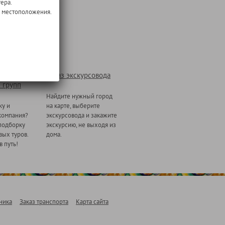
ера.
о местоположения.
Заказ экскурсовода
 групп
Найдите нужный город
ку и
на карте, выберите
компания?
экскурсовода и закажите
подборку
экскурсию, не выходя из
ых туров.
дома.
в путь!
ника
Заказ транспорта
Карта сайта