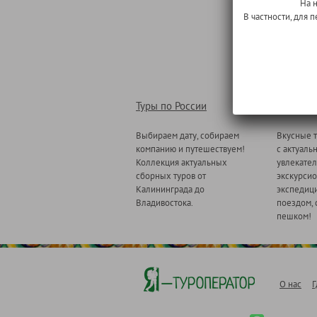
На 
В частности, для
Туры по России
Туры по
Выбираем дату, собираем
Вкусные т
компанию и путешествуем!
с актуаль
Коллекция актуальных
увлекате
сборных туров от
экскурсио
Калининграда до
экспедици
Владивостока.
поездом, 
пешком!
О нас
Г