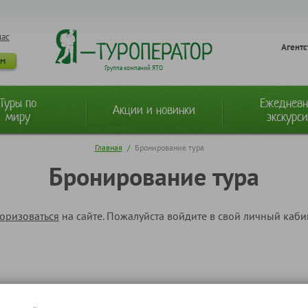
нас
Агентс
ам
Группа компаний ЯТО
Туры по
Ежеднев
Акции и новинки
миру
экскурс
Главная
/
Бронирование тура
Бронирование тура
торизоваться
на сайте. Пожалуйста войдите в свой личный каб