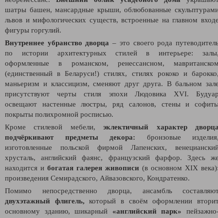
шатры башен, мансардные крыши, облюбованные скульптурам
львов и мифологических существ, встроенные на главном вход
фигуры горгулий.
Внутреннее убранство дворца
– это своего рода путеводител
по истории архитектурных стилей в интерьере: залы
оформленные в романском, ренессансном, мавританско
(единственный в Беларуси!) стилях, стилях рококо и барокко
маньеризм и классицизм, сменяют друг друга. В бальном зал
присутствуют черты стиля эпохи Людовика XVI. Будуа
освещают настенные люстры, ряд салонов, стены и софит
покрыты полихромной росписью.
Кроме стилевой мебели,
эклектичный характер дворц
подчёркивают предметы декора:
бронзовые изделия
изготовленные польской фирмой Лапенских, венециански
хрусталь, английский фаянс, французский фарфор. Здесь ж
находится и
богатая галерея живописи
(в основном XIX века)
произведения Семирадского, Айвазовского, Кондратенко.
Помимо непосредственно дворца, ансамбль составляю
двухэтажный флигель,
который в своём оформлении втори
основному зданию, шикарный
«английский парк»
пейзажно