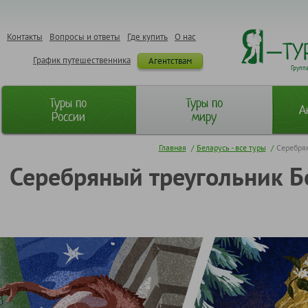
Контакты
Вопросы и ответы
Где купить
О нас
График путешественника
Агентствам
Групп
Туры по
Туры по
А
России
миру
Главная
/
Беларусь - все туры
/
Серебрян
Серебряный треугольник Бе