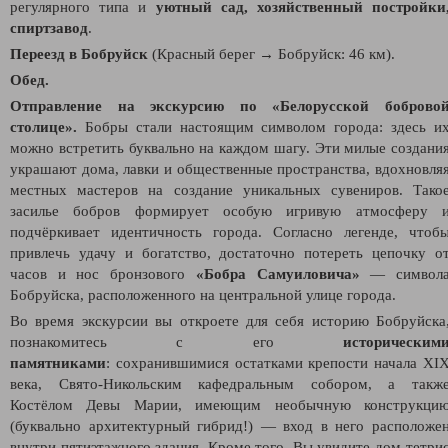
регулярного типа и
уютный сад, хозяйственный постройки
спиртзавод
.
Переезд в Бобруйск
(Красный берег → Бобруйск: 46 км).
Обед.
Отправление на экскурсию по «Белорусской боброво
столице».
Бобры стали настоящим символом города: здесь и
можно встретить буквально на каждом шагу. Эти милые создани
украшают дома, лавки и общественные пространства, вдохновля
местных мастеров на создание уникальных сувениров. Тако
засилье бобров формирует особую игривую атмосферу 
подчёркивает идентичность города. Согласно легенде, чтоб
привлечь удачу и богатство, достаточно потереть цепочку о
часов и нос бронзового
«Бобра Самуиловича»
— символ
Бобруйска, расположенного на центральной улице города.
Во время экскурсии вы откроете для себя историю Бобруйска
познакомитесь с его
историческим
памятниками
: сохранившимися остатками крепости начала XI
века, Свято-Никольским кафедральным собором, а такж
Костёлом Девы Марии, имеющим необычную конструкци
(буквально архитектурный гибрид!) — вход в него расположе
внутри пятиэтажного здания. Кроме того, Вы увидите дом-тетри