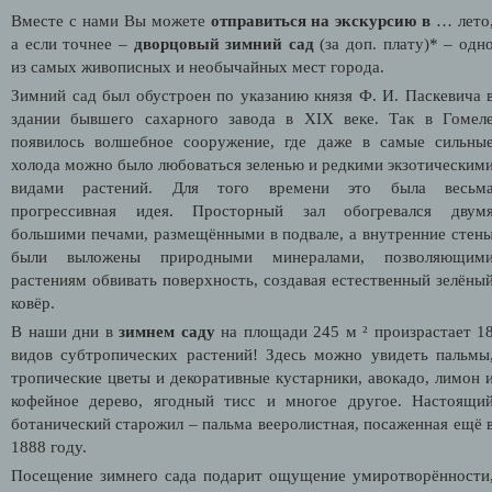
Вместе с нами Вы можете
отправиться на экскурсию
в
… лето
а если точнее –
дворцовый зимний сад
(за доп. плату)* – одн
из самых живописных и необычайных мест города.
Зимний сад был обустроен по указанию князя Ф. И. Паскевича 
здании бывшего сахарного завода в XIX веке. Так в Гомел
появилось волшебное сооружение, где даже в самые сильны
холода можно было любоваться зеленью и редкими экзотическим
видами растений. Для того времени это была весьм
прогрессивная идея. Просторный зал обогревался двум
большими печами, размещёнными в подвале, а внутренние стен
были выложены природными минералами, позволяющим
растениям обвивать поверхность, создавая естественный зелёны
ковёр.
В наши дни в
зимнем саду
на площади 245 м ² произрастает 1
видов субтропических растений! Здесь можно увидеть пальмы
тропические цветы и декоративные кустарники, авокадо, лимон 
кофейное дерево, ягодный тисс и многое другое. Настоящи
ботанический старожил – пальма вееролистная, посаженная ещё 
1888 году.
Посещение зимнего сада подарит ощущение умиротворённости