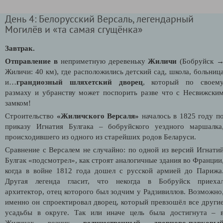
День 4: Белорусский Версаль, легендарный
Могилёв и «та самая сгущёнка»
Завтрак.
Отправление в
неприметную деревеньку
Жиличи
(Бобруйск 
Жиличи: 40 км), где расположились детский сад, школа, больниц
и…
грандиозный шляхетский дворец
, который по своем
размаху и убранству может поспорить разве что с Несвижски
замком!
Строительство
«Жиличского Версаля»
началось в 1825 году п
приказу Игнатия Булгака – бобруйского уездного маршалка
происходившего из одного из старейших родов Беларуси.
Сравнение с Версалем не случайно: по одной из версий Игнати
Булгак «подсмотрел», как строят аналогичные здания во Франции
когда в войне 1812 года дошел с русской армией до Парижа
Другая легенда гласит, что некогда в Бобруйск приеха
архитектор, отец которого был зодчим у Радзивиллов. Возможно
именно он спроектировал дворец, который превзошёл все други
усадьбы в округе. Так или иначе цель была достигнута – 
Жиличах возник
величественный дворцово-парковы