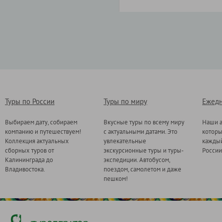
Туры по России
Туры по миру
Ежедн
Выбираем дату, собираем
Вкусные туры по всему миру
Наши а
компанию и путешествуем!
с актуальными датами. Это
котор
Коллекция актуальных
увлекательные
каждый
сборных туров от
экскурсионные туры и туры-
России
Калининграда до
экспедиции. Автобусом,
Владивостока.
поездом, самолетом и даже
пешком!