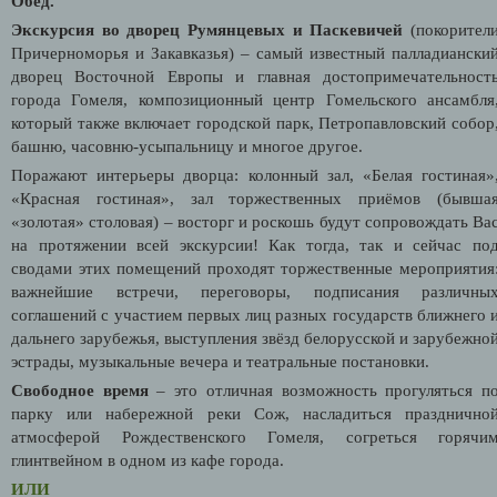
Обед.
Экскурсия во дворец Румянцевых и Паскевичей
(покорител
Причерноморья и Закавказья) – самый известный палладиански
дворец Восточной Европы и главная достопримечательност
города Гомеля, композиционный центр Гомельского ансамбля
который также включает городской парк, Петропавловский собор
башню, часовню-усыпальницу и многое другое.
Поражают интерьеры дворца: колонный зал, «Белая гостиная»
«Красная гостиная», зал торжественных приёмов (бывша
«золотая» столовая) – восторг и роскошь будут сопровождать Ва
на протяжении всей экскурсии! Как тогда, так и сейчас по
сводами этих помещений проходят торжественные мероприятия
важнейшие встречи, переговоры, подписания различны
соглашений с участием первых лиц разных государств ближнего 
дальнего зарубежья, выступления звёзд белорусской и зарубежно
эстрады, музыкальные вечера и театральные постановки.
Свободное время
– это отличная возможность прогуляться п
парку или набережной реки Сож, насладиться празднично
атмосферой Рождественского Гомеля, согреться горячи
глинтвейном в одном из кафе города.
ИЛИ