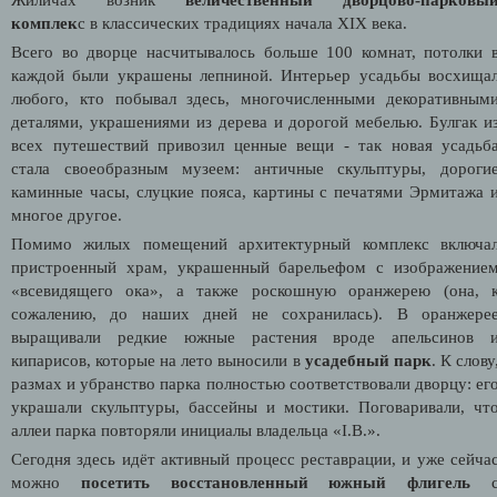
комплек
с в классических традициях начала XIX века.
Всего во дворце насчитывалось больше 100 комнат, потолки 
каждой были украшены лепниной. Интерьер усадьбы восхища
любого, кто побывал здесь, многочисленными декоративным
деталями, украшениями из дерева и дорогой мебелью. Булгак и
всех путешествий привозил ценные вещи - так новая усадьб
стала своеобразным музеем: античные скульптуры, дороги
каминные часы, слуцкие пояса, картины с печатями Эрмитажа 
многое другое.
Помимо жилых помещений архитектурный комплекс включа
пристроенный храм, украшенный барельефом с изображение
«всевидящего ока», а также роскошную оранжерею (она, 
сожалению, до наших дней не сохранилась). В оранжере
выращивали редкие южные растения вроде апельсинов 
кипарисов, которые на лето выносили в
усадебный парк
. К слову
размах и убранство парка полностью соответствовали дворцу: ег
украшали скульптуры, бассейны и мостики. Поговаривали, чт
аллеи парка повторяли инициалы владельца «I.B.».
Сегодня здесь идёт активный процесс реставрации, и уже сейча
можно
посетить восстановленный южный флигель