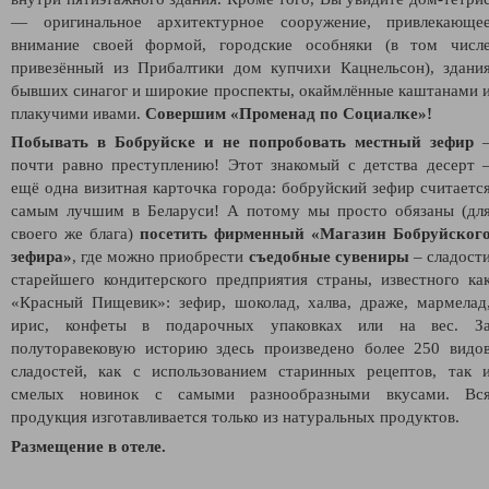
— оригинальное архитектурное сооружение, привлекающе
внимание своей формой, городские особняки (в том числ
привезённый из Прибалтики дом купчихи Кацнельсон), здани
бывших синагог и широкие проспекты, окаймлённые каштанами 
плакучими ивами.
Совершим «Променад по Социалке»!
Побывать в Бобруйске и не попробовать местный зефир
почти равно преступлению! Этот знакомый с детства десерт 
ещё одна визитная карточка города: бобруйский зефир считаетс
самым лучшим в Беларуси! А потому мы просто обязаны (дл
своего же блага)
посетить фирменный «Магазин Бобруйског
зефира»
, где можно приобрести
съедобные сувениры
– сладост
старейшего кондитерского предприятия страны, известного ка
«Красный Пищевик»: зефир, шоколад, халва, драже, мармелад
ирис, конфеты в подарочных упаковках или на вес. З
полуторавековую историю здесь произведено более 250 видо
сладостей, как с использованием старинных рецептов, так 
смелых новинок с самыми разнообразными вкусами. Вс
продукция изготавливается только из натуральных продуктов.
Размещение в отеле.