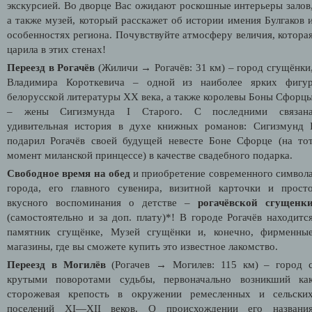
экскурсией. Во дворце Вас ожидают роскошные интерьеры залов
а также музей, который расскажет об истории имения Булгаков 
особенностях региона. Почувствуйте атмосферу величия, котора
царила в этих стенах!
Переезд в Рогачёв
(Жиличи → Рогачёв: 31 км) – город сгущёнки
Владимира Короткевича – одной из наиболее ярких фигу
белорусской литературы XX века, а также королевы Боны Сфорц
– жены Сигизмунда I Старого. С последними связан
удивительная история в духе книжных романов: Сигизмунд 
подарил Рогачёв своей будущей невесте Боне Сфорце (на то
момент миланской принцессе) в качестве свадебного подарка.
Свободное время на обед
и приобретение современного символ
города, его главного сувенира, визитной карточки и прост
вкусного воспоминания о детстве –
рогачёвской сгущенк
(самостоятельно и за доп. плату)*! В городе Рогачёв находитс
памятник сгущёнке, Музей сгущёнки и, конечно, фирменны
магазины, где вы сможете купить это известное лакомство.
Переезд в Могилёв
(Рогачев → Могилев: 115 км) – город 
крутыми поворотами судьбы, первоначально возникший ка
сторожевая крепость в окружении ремесленных и сельски
поселений XI—XII веков. О происхождении его названи