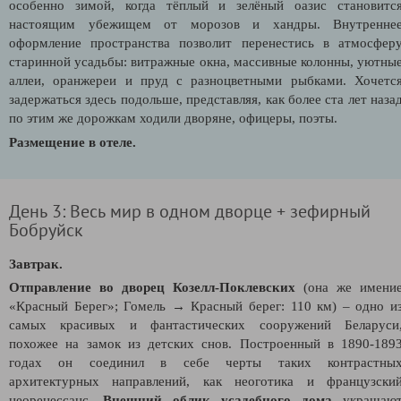
особенно зимой, когда тёплый и зелёный оазис становитс
настоящим убежищем от морозов и хандры. Внутренне
оформление пространства позволит перенестись в атмосфер
старинной усадьбы: витражные окна, массивные колонны, уютны
аллеи, оранжереи и пруд с разноцветными рыбками. Хочетс
задержаться здесь подольше, представляя, как более ста лет наза
по этим же дорожкам ходили дворяне, офицеры, поэты.
Размещение в отеле.
День 3: Весь мир в одном дворце + зефирный
Бобруйск
Завтрак.
Отправление во дворец Козелл-Поклевских
(она же имени
«Красный Берег»; Гомель → Красный берег: 110 км) – одно и
самых красивых и фантастических сооружений Беларуси
похожее на замок из детских снов. Построенный в 1890-189
годах он соединил в себе черты таких контрастны
архитектурных направлений, как неоготика и французски
неоренессанс.
Внешний облик усадебного дома
украшаю