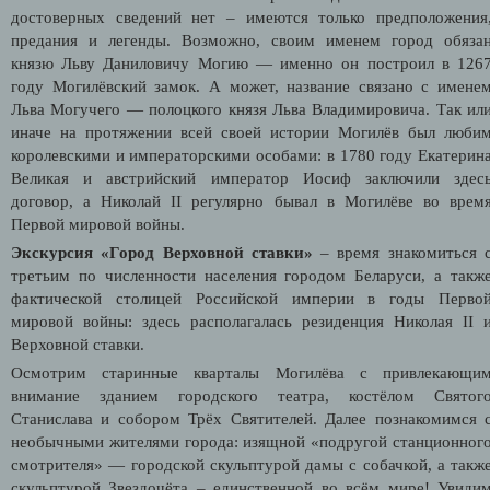
достоверных сведений нет – имеются только предположения
предания и легенды. Возможно, своим именем город обяза
князю Льву Даниловичу Могию — именно он построил в 126
году Могилёвский замок. А может, название связано с имене
Льва Могучего — полоцкого князя Льва Владимировича. Так ил
иначе на протяжении всей своей истории Могилёв был люби
королевскими и императорскими особами: в 1780 году Екатерин
Великая и австрийский император Иосиф заключили здес
договор, а Николай II регулярно бывал в Могилёве во врем
Первой мировой войны.
Экскурсия «Город Верховной ставки»
– время знакомиться 
третьим по численности населения городом Беларуси, а такж
фактической столицей Российской империи в годы Перво
мировой войны: здесь располагалась резиденция Николая II 
Верховной ставки.
Осмотрим старинные кварталы Могилёва с привлекающи
внимание зданием городского театра, костёлом Святог
Станислава и собором Трёх Святителей. Далее познакомимся 
необычными жителями города: изящной «подругой станционног
смотрителя» — городской скульптурой дамы с собачкой, а такж
скульптурой Звездочёта – единственной во всём мире! Увиди