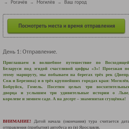
Рогачёв
Могилёв
Ваш город
→
→
→
Посмотреть места и время отправления
День 1: Отправление.
Приглашаем в волшебное путешествие по Восходяще
Беларуси под эгидой счастливой цифры «3»! Проезжая п
этому маршруту, мы побываем на берегах трёх рек (Днепр
Сож и Березина) и в трёх крупнейших городах края: Могилёв
Бобруйск, Гомель. Посетим целых три восхитительны
дворца и услышим три удивительные истории о Льве
королеве и зимнем саде. А на десерт – знаменитая сгущёнка!
ВНИМАНИЕ!
Датой начала (окончания) тура считается дат
отправления (прибытия) автобуса из (в) Ярославля.