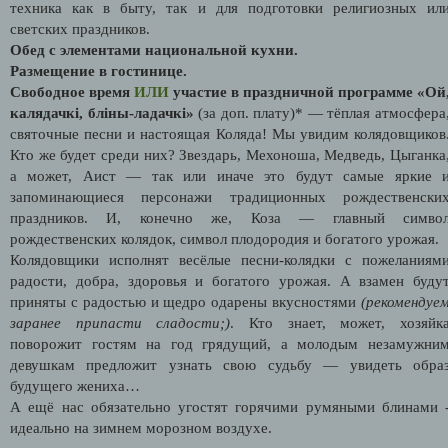
техника как в быту, так и для подготовки религиозных ил
светских праздников.
Обед с элементами национальной кухни.
Размещение в гостинице.
Свободное время
ИЛИ
участие в праздничной программе
«Ой
калядачкі, бліны-ладачкі»
(за доп. плату)* — тёплая атмосфера
святочные песни и настоящая Коляда! Мы увидим колядовщиков
Кто же будет среди них? Звездарь, Мехоноша, Медведь, Цыганка
а может, Аист — так или иначе это будут самые яркие 
запоминающиеся персонажи традиционных рождественски
праздников. И, конечно же, Коза — главный симво
рождественских колядок, символ плодородия и богатого урожая.
Колядовщики исполнят весёлые песни-колядки с пожеланиям
радости, добра, здоровья и богатого урожая. А взамен буду
приняты с радостью и щедро одарены вкусностями
(рекомендуе
заранее припасти сладости;)
. Кто знает, может, хозяйк
поворожит гостям на год грядущий, а молодым незамужни
девушкам предложит узнать свою судьбу — увидеть обра
будущего жениха…
А ещё нас обязательно угостят горячими румяными блинами 
идеально на зимнем морозном воздухе.