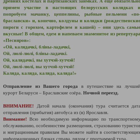
древних костёлах и партизанских заимках. А ещё обязательн
примем участие в настоящих белорусских колядках 
попробуем мачанку, цеппелины, рыбные пельмени «по
браславски» и, конечно, колдуны и колядки (рождественски
пироги с горохом, картофелем и кашей) – они здесь самы
вкусные! В общем, едем и напеваем знаменитое из репертуар
«Песняров»:
«Ой, калядачкі, бліны-ладачкі,
Ой, люлі-люлі, бліны-ладачкі.
Ой, калядачкі, вы хутчэй-хутчэй!
Ой, люлі-люлі, вы хутчэй-хутчэй!
Каляда, каляда, каляда, каляда!»
Отправление из Вашего города
в путешествие на лучши
курорт Беларуси – Браславские озёра.
Ночной переезд.
ВНИМАНИЕ!
Датой начала (окончания) тура считается дат
отправления (прибытия) автобуса из (в) Ярославля.
Внимание!
Всю необходимую информацию по транспортном
обслуживанию, особенностям размещения, страхованию туристо
и миграционным правилам Вы можете найти в соответствующи
информационных блоках справа, рядом с программой тура.