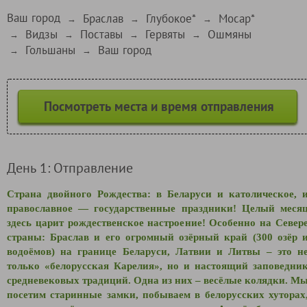
Ваш город
Браслав
Глубокое*
Мосар*
→
→
→
Видзы
Поставы
Гервяты
Ошмяны
→
→
→
→
Гольшаны
Ваш город
→
→
Посмотреть места и время отправления
День 1: Отправление
Страна двойного Рождества: в Беларуси и католическое, 
православное — государственные праздники! Целый меся
здесь царит рождественское настроение! Особенно на Север
страны: Браслав и его огромный озёрный край (300 озёр 
водоёмов) на границе Беларуси, Латвии и Литвы – это н
только «белорусская Карелия», но и настоящий заповедни
средневековых традиций. Одна из них – весёлые колядки. М
посетим старинные замки, побываем в белорусских хуторах