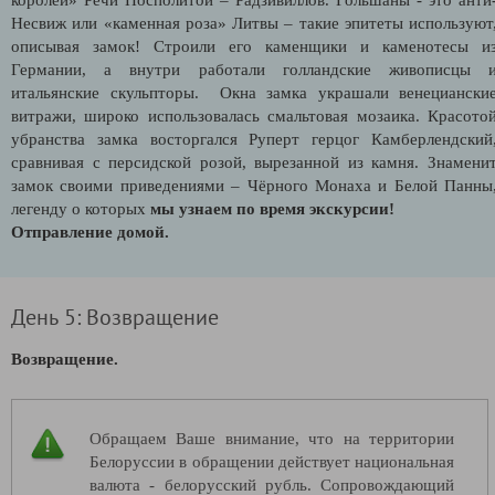
Несвиж или «каменная роза» Литвы – такие эпитеты используют
описывая замок! Строили его каменщики и
каменотесы и
Германии, а внутри работали голландские живописцы 
итальянские скульпторы. Окна замка украшали венециански
витражи, широко использовалась смальтовая мозаика. Красото
убранства замка восторгался Руперт герцог Камберлендский
сравнивая с персидской розой, вырезанной из камня. Знамени
замок своими приведениями – Чёрного Монаха и Белой Панны
легенду о которых
мы узнаем по время экскурсии!
Отправление домой.
День 5: Возвращение
Возвращение.
Обращаем Ваше внимание, что на территории
Белоруссии в обращении действует национальная
валюта - белорусский рубль. Сопровождающий