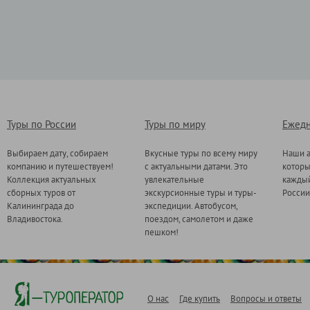
Туры по России
Туры по миру
Ежедн
Выбираем дату, собираем
Вкусные туры по всему миру
Наши а
компанию и путешествуем!
с актуальными датами. Это
котор
Коллекция актуальных
увлекательные
каждый
сборных туров от
экскурсионные туры и туры-
России
Калининграда до
экспедиции. Автобусом,
Владивостока.
поездом, самолетом и даже
пешком!
О нас
Где купить
Вопросы и ответы