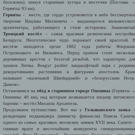
багажник)
, минуя старинные хутора и местечки (Поставы
Гервяты: 93 км).
Гервяты
-
место, где гордо устремляется в небо бессмертно
творение Вацлава Михневича – выдающегося вильнюсског
архитектора, работающего в стиле историзма. Знамениты
Троицкий костёл
– самая красивая религиозная постройк
Беларуси. Неоготическое чудо поражает своей красотой. 
костёле находится орган 1882 года работы Флориан
Остромецкого из Вильнюса. Перед храмом стоят нескольк
деревянных крестов с богатой резьбой, что характерно дл
храмов Литвы. Вокруг разбит ландшафтный парк с редким
декоративными растениями и фигурами апостолов. Хра
называют «маленькой Швейцарией» и «белорусским Нотр
Дамом».
Остановимся на
обед в старинном городе Ошмяны
(Гервяты
Ошмяны: 40 км), над которым возвышается шедевр литовского
барокко – костёл Михаила Архангела.
Продолжаем путешествие. Вот мы у
Гольшанского замка
резиденции подканцлера (министр финансов) Павела Сапеги
одного из самых красивых литовских замков
XVII
века. Сапеги 
главные враги и жесточайшие конкуренты «некоронованны
королей» Речи Посполитой – Радзивиллов. Гольшаны - это анти