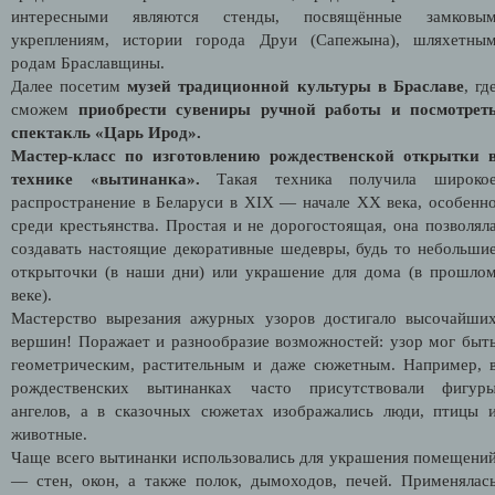
интересными являются стенды, посвящённые замковы
укреплениям, истории города Друи (Сапежына), шляхетны
родам Браславщины.
Далее посетим
музей традиционной культуры в Браславе
, гд
сможем
приобрести сувениры ручной работы и посмотрет
спектакль «Царь Ирод».
Мастер-класс по изготовлению рождественской открытки
технике «вытинанка».
Такая техника получила широко
распространение в Беларуси в XIX — начале XX века, особенн
среди крестьянства. Простая и не дорогостоящая, она позволял
создавать настоящие декоративные шедевры, будь то небольши
открыточки (в наши дни) или украшение для дома (в прошло
веке).
Мастерство вырезания ажурных узоров достигало высочайши
вершин! Поражает и разнообразие возможностей: узор мог быт
геометрическим, растительным и даже сюжетным. Например, 
рождественских вытинанках часто присутствовали фигур
ангелов, а в сказочных сюжетах изображались люди, птицы 
животные.
Чаще всего вытинанки использовались для украшения помещени
— стен, окон, а также полок, дымоходов, печей. Применялас