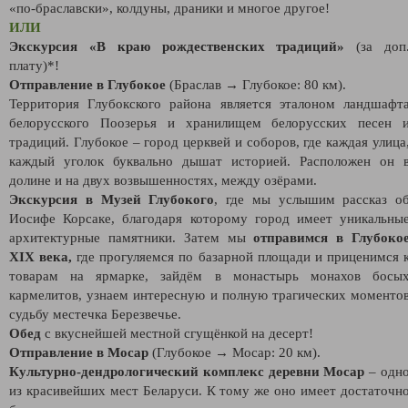
«по-браславски», колдуны, драники и многое другое!
ИЛИ
Экскурсия «В краю рождественских традиций
»
(за доп
плату)*!
Отправление в Глубокое
(Браслав → Глубокое: 80 км).
Территория Глубокского района является эталоном ландшафт
белорусского Поозерья и хранилищем белорусских песен 
традиций. Глубокое – город церквей и соборов, где каждая улица
каждый уголок буквально дышат историей. Расположен он 
долине и на двух возвышенностях, между озёрами.
Экскурсия в Музей Глубокого
, где мы услышим рассказ о
Иосифе Корсаке, благодаря которому город имеет уникальны
архитектурные памятники. Затем мы
отправимся в Глубоко
XIX века,
где прогуляемся по базарной площади и приценимся 
товарам на ярмарке, зайдём в монастырь монахов босы
кармелитов, узнаем интересную и полную трагических моменто
судьбу местечка Березвечье.
Обед
с вкуснейшей местной сгущёнкой на десерт!
Отправление в Мосар
(Глубокое → Мосар: 20 км).
Культурно-дендрологический комплекс деревни Мосар
– одн
из красивейших мест Беларуси. К тому же оно имеет достаточн