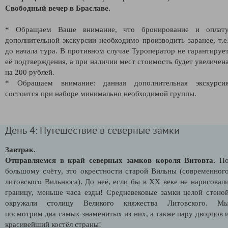
Свободный вечер в Браславе.
* Обращаем Ваше внимание, что бронирование и оплат
дополнительной экскурсии необходимо производить заранее, т.е
до начала тура. В противном случае Туроператор не гарантируе
её подтверждения, а при наличии мест стоимость будет увеличен
на 200 рублей.
* Обращаем внимание: данная дополнительная экскурси
состоится при наборе минимально необходимой группы.
День 4: Путешествие в северные замки
Завтрак.
Отправляемся в край северных замков короля Витовта.
П
большому счёту, это окрестности старой Вильны (современног
литовского Вильнюса). До неё, если бы в
XX
веке не нарисовал
границу, меньше часа езды! Средневековые замки целой стено
окружали столицу Великого княжества Литовского. М
посмотрим два самых знаменитых из них, а также пару дворцов 
красивейший костёл страны!