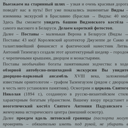
Выезжаем на старинный шлях
– узкая и очень красивая дорог
поведёт нас в путь! Вот уже показались знаменитые
Видзы
изюминка экскурсий в Браславию (Браслав
→
Видзы: 40 км)
Здесь Вы сможете
увидеть башню Видзовского костёла
самого высокого в Беларуси.
Делаем короткий фотостоп.
Далее –
Поставы
– маленькая Верона в Беларуси (Видзы
Поставы: 43 км)! Королевский архитектор Джузеппе де Сакко и
талантливейший финансист и фактический наместник Литв
Антоний Тизенгауз создали этот архитектурный шедевр – городо
с черепичными крышами, дворцом и монастырями.
Поставы необычайно богаты памятниками зодчества: в ход
обзорной автобусно-пешеходной экскурсии Вы увидит
дворцово-парковый ансамбль
XVIII
века, заложенны
известным орнитологом – графом Тызенгаузом (рядом с дворцо
в честь него установлен памятник). Осмотрим и
церковь Святог
Николая
(1894 г.), созданную в русско-византийском стил
характерным богатым убранством. Вашему взору предстанет 
неоготический костёл Святого Антония Падуанского
жемчужина исторического центра (внешний осмотр).
Далее
проедем вдоль литовской границы
(паспорта могу
проверять – обязательно иметь под рукой, не убирать 