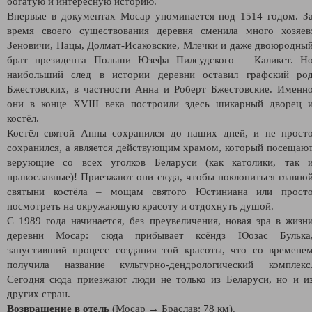
богатую и интересную историю.
Впервые в документах Мосар упоминается под 1514 годом. З
время своего существования деревня сменила много хозяев
Зеновичи, Пацы, Долмат-Исаковские, Млечки и даже двоюродны
брат президента Польши Юзефа Пилсудского – Каликст. Н
наибольший след в истории деревни оставил графский ро
Бжестовских, в частности Анна и Роберт Бжестовские. Именн
они в конце XVIII века построили здесь шикарный дворец 
костёл.
Костёл святой Анны сохранился до наших дней, и не прост
сохранился, а является действующим храмом, который посещаю
верующие со всех уголков Беларуси (как католики, так 
православные)! Приезжают они сюда, чтобы поклониться главно
святыни костёла – мощам святого Юстиниана или прост
посмотреть на окружающую красоту и отдохнуть душой.
С 1989 года начинается, без преувеличения, новая эра в жизн
деревни Мосар: сюда прибывает ксёндз Юозас Булька
запустивший процесс создания той красоты, что со времене
получила название культурно-дендрологический комплекс
Сегодня сюда приезжают люди не только из Беларуси, но и и
других стран.
Возвращение в отель
(Мосар → Браслав: 78 км).