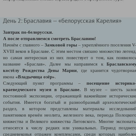
День 2: Браславия — «белорусская Карелия»
Завтрак по-белорусски.
А после отправляемся смотреть Браславию!
Начнём с главного –
Замковой горы
– укреплённого поселения V
XVIII веков в Браславе. С этим местом связано множество легенд
но самая интересная из них повествует о том, как появилос
название «Браслав». Далее мы направимся к
Браславском
костёлу Рождества Девы Марии
, где хранится чудотворна
икона
«Владычица озёр»
.
Следующий пункт программы –
посещение историко
краеведческого музея в Браславе.
В музее – шесть зало
постоянной экспозиции, отражающей важнейшие исторически
события. Имеется богатый и разнообразный археологически
раздел, в котором представлены материалы исследовани
памятников времён неолита, железного века, периода Полоцког
княжества и Великого княжества Литовского. Многие экспонат
относятся к числу редких или уникальных. Период позднег
средневековья отражен комплексами, среди которых наиболе