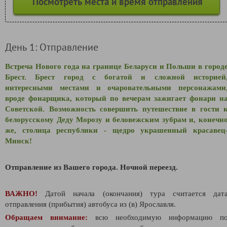
Посмотреть места и время отправления
День 1: Отправление
Встреча Нового года на границе Беларуси и Польши в город
Брест. Брест город с богатой и сложной историей
интересными местами и
очаровательными персонажами
вроде фонарщика, который по вечерам зажигает фонари н
Советской. Возможность совершить п
утешествие в гости 
белорусскому Деду Морозу и беловежским зубрам и, конечн
же, столица республики - щедро украшенный красавец
Минск!
Отправление из Вашего города.
Ночной переезд.
ВАЖНО!
Датой начала (окончания) тура считается дат
отправления (прибытия) автобуса из (в) Ярославля.
Обращаем внимание:
всю необходимую информацию п