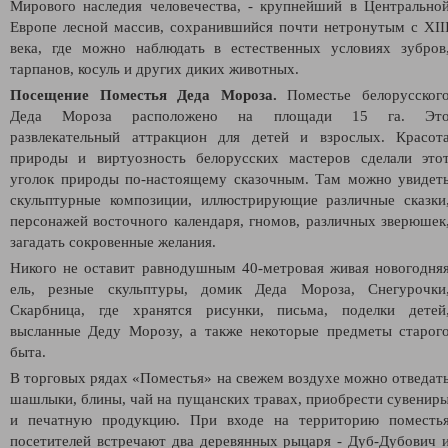
Мирового наследия человечества, - крупнейший в Центрально
Европе лесной массив, сохранившийся почти нетронутым с XII
века, где можно наблюдать в естественных условиях зубров
тарпанов, косуль и других диких животных.
Посещение Поместья Деда Мороза.
Поместье белорусског
Деда Мороза расположено на площади 15 га. Эт
развлекательный аттракцион для детей и взрослых. Красот
природы и виртуозность белорусских мастеров сделали это
уголок природы по-настоящему сказочным. Там можно увидет
скульптурные композиции, иллюстрирующие различные сказки
персонажей восточного календаря, гномов, различных зверюшек
загадать сокровенные желания.
Никого не оставит равнодушным 40-метровая живая новогодня
ель, резные скульптуры, домик Деда Мороза, Снегурочки
Скарбница, где хранятся рисунки, письма, поделки детей
высланные Деду Морозу, а также некоторые предметы старог
быта.
В торговых рядах «Поместья» на свежем воздухе можно отведат
шашлыки, блины, чай на пущанских травах, приобрести сувенир
и печатную продукцию. При входе на территорию поместь
посетителей встречают два деревянных рыцаря - Дуб-Дубович 