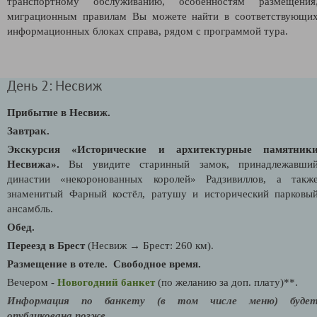
транспортному обслуживанию, особенностям размещения
миграционным правилам Вы можете найти в соответствующи
информационных блоках справа, рядом с программой тура.
День 2: Несвиж
Прибытие в Несвиж.
Завтрак.
Экскурсия «Исторические и архитектурные памятник
Несвижа»
.
Вы увидите старинный замок, принадлежавши
династии «некоронованных королей» Радзивиллов, а такж
знаменитый Фарный костёл, ратушу и исторический парковы
ансамбль.
Обед.
Переезд в Брест
(Несвиж → Брест: 260 км).
Размещение в отеле.
Свободное время.
Вечером -
Новогодний банкет
(по желанию за доп. плату)**.
Информация по банкету (в том числе меню) буде
опубликована позже