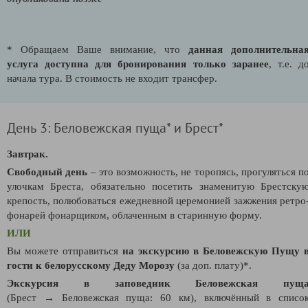
* Обращаем Ваше внимание, что
данная дополнительна
услуга доступна для бронирования только заранее
, т.е. д
начала тура. В стоимость не входит трансфер.
День 3: Беловежская пуща* и Брест*
Завтрак.
Свободный день
– это возможность, не торопясь, прогуляться п
улочкам Бреста, обязательно посетить знаменитую Брестску
крепость,
полюбоваться ежедневной церемонией зажжения ретро
фонарей фонарщиком, облаченным в старинную форму.
ИЛИ
Вы можете отправиться
на экскурсию в Беловежскую Пущу 
гости к белорусскому Деду Морозу
(за доп. плату)*.
Экскурсия в заповедник Беловежская пущ
(Брест →
Беловежская пуща: 60 км), включённый в списо