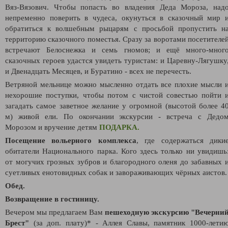
Вяз-Вязович. Чтобы попасть во владения Деда Мороза, над
непременно поверить в чудеса, окунуться в сказочный мир 
обратиться к волшебным рыцарям с просьбой пропустить н
территорию сказочного поместья. Сразу за воротами посетителе
встречают Белоснежка и семь гномов; и ещё много-мног
сказочных героев удастся увидеть туристам: и Царевну-Лягушку
и Двенадцать Месяцев, и Буратино - всех не перечесть.
Ветряной мельнице можно мысленно отдать все плохие мысли 
нехорошие поступки, чтобы потом с чистой совестью пойти 
загадать самое заветное желание у огромной (высотой более 4
м) живой ели. По окончании экскурсии - встреча с Дедо
Морозом и вручение детям
ПОДАРКА.
Посещение вольерного комплекса
, где содержаться дики
обитатели Национального парка. Кого здесь только ни увидишь
от могучих грозных зубров и благородного оленя до забавных 
суетливых енотовидных собак и завораживающих чёрных аистов.
Обед.
Возвращение в гостиницу.
Вечером мы предлагаем Вам
пешеходную экскурсию "Вечерни
Брест"
(за доп. плату)* - Аллея Славы, памятник 1000-лети