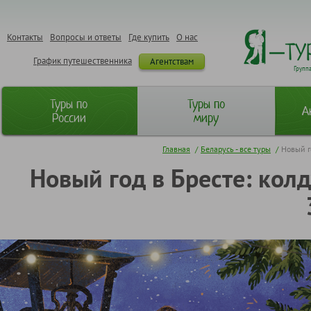
Контакты
Вопросы и ответы
Где купить
О нас
График путешественника
Агентствам
Групп
Туры по
Туры по
А
России
миру
Главная
/
Беларусь - все туры
/
Новый го
Новый год в Бресте: колд