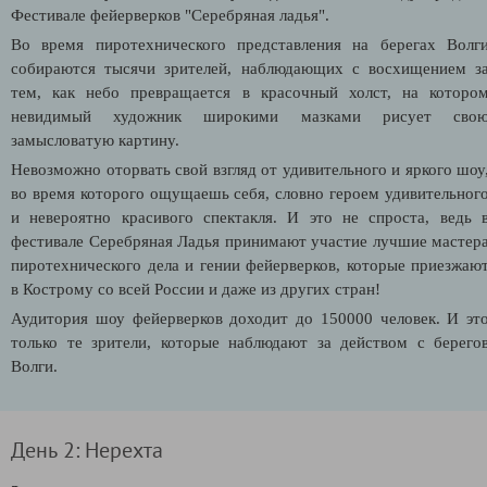
Фестивале фейерверков "Серебряная ладья".
Во время пиротехнического представления на берегах Волг
собираются тысячи зрителей, наблюдающих с восхищением з
тем, как небо превращается в красочный холст, на которо
невидимый художник широкими мазками рисует сво
замысловатую картину.
Невозможно оторвать свой взгляд от удивительного и яркого шоу
во время которого ощущаешь себя, словно героем удивительног
и невероятно красивого спектакля. И это не спроста, ведь 
фестивале Серебряная Ладья принимают участие лучшие мастер
пиротехнического дела и гении фейерверков, которые приезжаю
в Кострому со всей России и даже из других стран!
Аудитория шоу фейерверков доходит до 150000 человек. И эт
только те зрители, которые наблюдают за действом с берего
Волги.
День 2: Нерехта