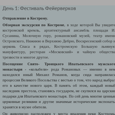
День 1: Фестиваль Фейерверков
Отправление в Кострому.
Обзорная экскурсия по Костроме
, в ходе которой Вы увидит
костромской кремль, архитектурный ансамбль площади И
Сусанина, Молочную гору, романовский музей, театр имен
Островского, Нижнюю и Верхнюю Дебрю, Воскресенский собор 
церковь Спаса в рядах, Костромскую Большую льняну
мануфактуру, ресторан «Московский» и чайную обществ
трезвости и многое другое.
Посещение Свято- Троицкого Ипатьевского мужског
монастыря
-
«колыбели» рода Романовых — именно в не
находился юный Михаил Романов, когда сюда направилас
процессия Великого Посольства с вестью о том, что народ выбра
его в качестве нового царя.
В память об этом, каждый новы
наследник престола, становясь государем, не скупился на царски
подарки для Ипатьевского монастыря.
По сей день многие ценны
церковные реликвии и другие значимые исторические экспонат
хранятся в музее обители.
Он живописно расположен у места впадения реки Костром