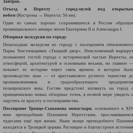
Завтрак.
Отъезд в Нерехту
- город-музей под открыты
небом
(Кострома → Нерехта: 50 км).
Один из самых хорошо сохранившихся в России образцо
провинциального ампира эпохи Екатерины II и Александра I.
Обзорная экскурсия по городу
Пешеходная экскурсия по городу с посещением обновленног
Парка Текстильщиков «Ткацкий двор». Неисхоженный маршру
познакомит гостей города с исторической частью Нерехты, е
атмосферой, архитектурой и основными вехами, но главное 
покажет ее историю через связь времен, в которых был
производство льна — от крестьянского ручного ткачества д
промышленников и градообразующего предприяти
позапрошлого века. Гостям предстоит взглянуть на город 
принципиально новых обзорных точек, в полной мере увидеть 
ощутить ее красоту и гостеприимство.
Посещение Троице-Сыпанова монастыря
, основанного в XI
веке преподобным Пахомием Нерехтским, прославившемс
чудесами ещё при жизни. Ныне мощи преподобного Пахоми
находятся в Троицкой церкви. Расчищен и благоустроен источни