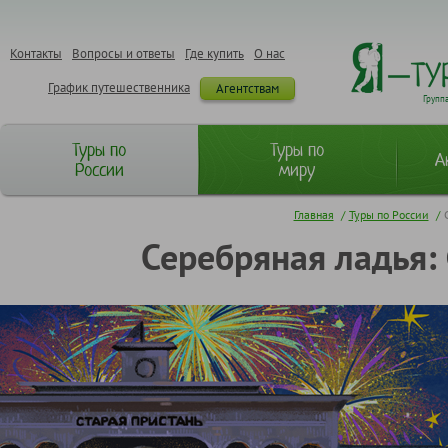
Контакты
Вопросы и ответы
Где купить
О нас
График путешественника
Агентствам
Групп
Туры по
Туры по
А
России
миру
Главная
/
Туры по России
/
Серебряная ладья: