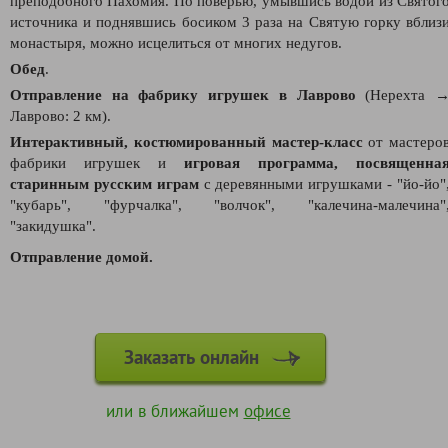
преподобного Пахомия. По поверью, умывшись водой из Святог
источника и поднявшись босиком 3 раза на Святую горку вблиз
монастыря, можно исцелиться от многих недугов.
Обед
.
Отправление на фабрику игрушек в Лаврово
(Нерехта 
Лаврово: 2 км).
Интерактивный, костюмированный
мастер-класс
от мастеро
фабрики игрушек и
игровая программа, посвященна
старинным русским играм
с деревянными игрушками - "йо-йо"
"кубарь", "фурчалка", "волчок", "калечина-малечина"
"закидушка".
Отправление домой.
Заказать онлайн
или в ближайшем
офисе