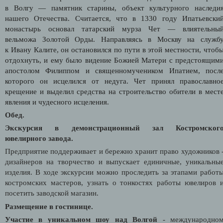
в Волгу — памятник старины, объект культурного наследи
нашего Отечества.
Считается, что в 1330 году Ипатьевски
монастырь основал татарский мурза Чет — влиятельны
вельможа Золотой Орды. Направляясь в Москву на служб
к Ивану Калите, он остановился по пути в этой местности, чтоб
отдохнуть, и ему было видение Божией Матери с предстоящим
апостолом Филиппом и священномучеником Ипатием, посл
которого он исцелился от недуга. Чет принял православно
крещение и выделил средства на строительство обители в мест
явления и чудесного исцеления.
Обед.
Экскурсия в демонстрационный зал Костромског
ювелирного завода.
Предприятие поддерживает и бережно хранит право художников 
дизайнеров на творчество и выпускает единичные, уникальны
изделия. В ходе экскурсии можно проследить за этапами работ
костромских мастеров, узнать о тонкостях работы ювелиров 
посетить заводской магазин.
Размещение в гостинице.
Участие в уникальном шоу над Волгой
- международно