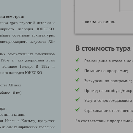
ним осмотром:
– поэма из камня.
ника древнерусской истории и
емирного наследия ЮНЕСКО.
чайшее сочетание архитектуры,
но-прикладного искусства XII-
В стоимость тура
ых замечательных памятников
1190-е гг. как дворцовый храм
Размещение в отеле в ном
а Большое Гнездо. В 1992 г.
Питание по программе;
ирного наследия ЮНЕСКО.
Экскурсии по программе;
тва XII века.
Проезд на автобусе/микр
бово: 10 км).
Услуги сопровождающего
ыря;
Страхование ответственн
оэмы из камня;
* в соответствии с программой
ки Нерли в Клязьму, красуется
но из самых лирических творений