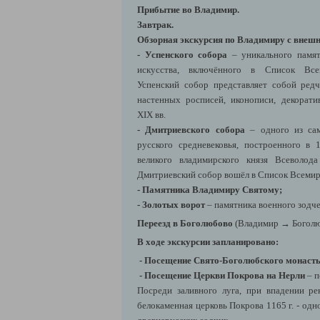
Прибытие во Владимир.
Завтрак.
Обзорная экскурсия по Владимиру с внеш
- Успенского собора
– уникального памят
искусства, включённого в Список Вс
Успенский собор представляет собой ред
настенных росписей, иконописи, декоратив
XIX вв.
- Дмитриевского собора
– одного из сам
русского средневековья, построенного в 
великого владимирского князя Всеволод
Дмитриевский собор вошёл в Список Всем
- Памятника Владимиру Святому;
- Золотых ворот
– памятника военного зодчес
Переезд в Боголюбово
(Владимир
→ Боголю
В ходе экскурсии запланировано:
- Посещение Свято-Боголюбского монаст
- Посещение Церкви Покрова на Нерли
– п
Посреди заливного луга, при впадении ре
белокаменная церковь Покрова 1165 г. - од