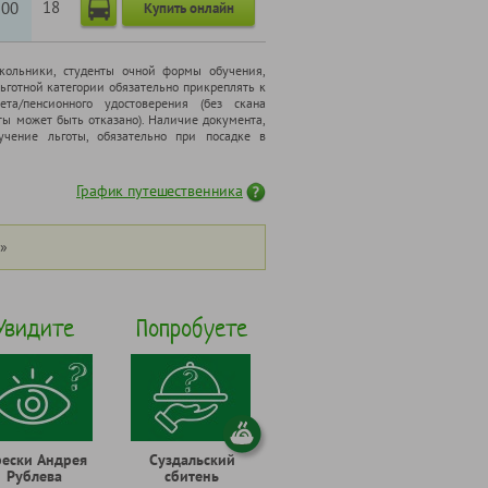
18
200
Купить онлайн
школьники, cтуденты очной формы обучения,
ьготной категории обязательно прикреплять к
ета/пенсионного удостоверения (без скана
ты может быть отказано). Наличие документа,
чение льготы, обязательно при посадке в
График путешественника
»
Увидите
Попробуете
ески Андрея
Суздальский
Рублева
сбитень