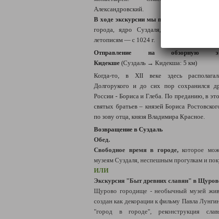
Александровский.
В ходе экскурсии мы посещаем Суздальс
города, ядро Суздаля, археологически 
летописям — с 1024 г.
Отправление на обзорную э
Кидекше
(
Суздаль
→
Кидекша
: 5 км)
Когда-то, в XII веке здесь располага
Долгорукого и до сих пор сохранился д
России - Бориса и Глеба. По преданию, в эт
святых братьев – князей Бориса Ростовско
по зову отца, князя Владимира Красное.
Возвращение в Суздаль
Обед.
Свободное время в городе,
которое мож
музеям Суздаля, неспешным прогулкам и пок
ИЛИ
Экскурсия "Быт древних славян" в Щуро
Щурово городище - необычный музей жив
создан как декорации к фильму Павла Лунги
"город в городе", реконструкция слав