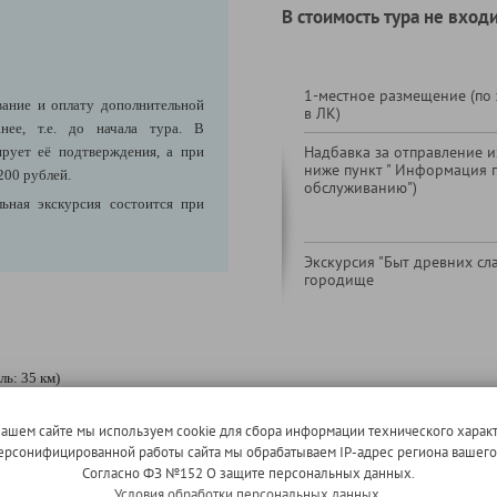
В стоимость тура не входи
1-местное размещение (по
ание и оплату дополнительной
в ЛК)
нее, т.е. до начала тура. В
Надбавка за отправление из
ирует её подтверждения, а при
ниже пункт " Информация 
200 рублей.
обслуживанию")
ьная экскурсия состоится при
Экскурсия "Быт древних сл
городище
ль: 35 км)
Отел
свыше 100 памятников русского
Влад
нашем сайте мы используем cookie для сбора информации технического характ
ремля – Рождественский собор,
дост
 персонифицированной работы сайта мы обрабатываем IP-адрес региона вашег
памят
краинах Суздаля – ансамбли
Согласно ФЗ №152 О защите персональных данных.
воро
Условия обработки персональных данных.
оложенский, Покровский,