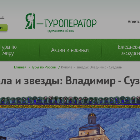
нас
Агентс
ам
Группа компаний ЯТО
Туры по
Ежеднев
Акции и новинки
миру
экскурс
Главная
/
Туры по России
/
Купола и звезды: Владимир - Суздаль
ла и звезды: Владимир - Су