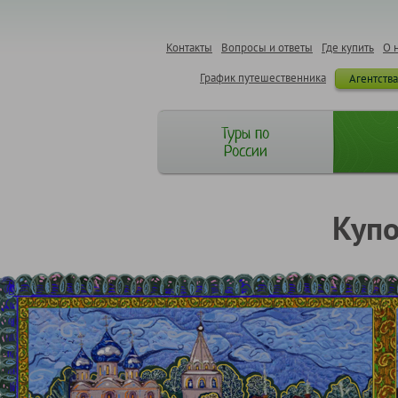
Контакты
Вопросы и ответы
Где купить
О 
График путешественника
Агентств
Туры по
России
Купо