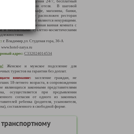
ба приема и размещения 24/7, бесплатный
i на всей территории отеля. В шаговой
упности находятся кафе, магазины, банки,
ки. На первом этаже расположен ресторан
». Все номера в отеле являются некурящими.
дом номере: Собственная ванная комната с
м и бесплатными туалетно-косметическими
адлежностями.
с:
г.
Владимир,ул. Студеная гора, 36-А
:
www.hotel-zarya.ru
тровый адрес:
С332024014534
о!
Женское и мужское подселение для
чных туристов на гарантии без доплат.
щаем внимание:
заселение граждан, не
гших 18-летнего возраста, в сопровождении
 не являющихся законными представителями
нка, осуществляется при предъявлении
менного согласия от одного из законных
тавителей ребенка (родителя, усыновителя,
на), составленного в свободной форме.
 транспортному