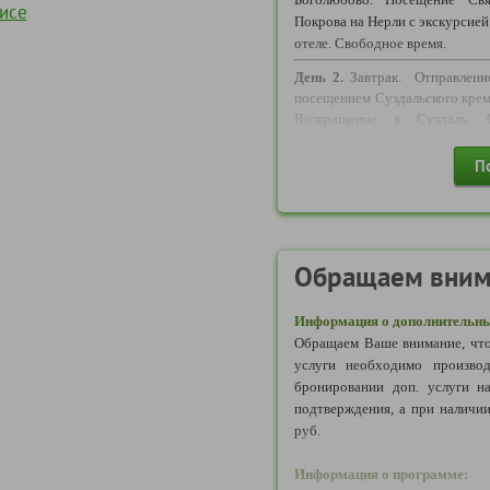
исе
Павловский Посад, Тула, Тверь,
Покрова на Нерли с экскурсие
отеле. Свободное время.
Информация по транспорту 
День 2.
Завтрак. Отправлени
что транспортное обслужива
посещением Суздальского кре
следующими видами транспо
Возвращение в Суздаль. 
автомобиль, поезд, возду
ИЛИ Экскурсия "Быт древних
зависимости от количества п
плату)*. Отправление домой.
П
Рассадка, предоставленная п
характер. Тип и вместимост
размером группы и может отлич
(по туру может быть предоста
Обращаем вним
вместимости).
Информация о дополнительны
Обращаем Ваше внимание, что
услуги необходимо производ
бронировании доп. услуги н
подтверждения, а при наличии
руб.
Информация о программе: