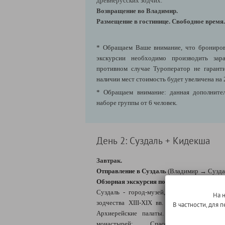
древнерусских зодчих.
Возвращение во Владимир.
Размещение в гостинице. Свободное время.
* Обращаем Ваше внимание, что брониров
экскурсии необходимо производить зара
противном случае Туроператор не гарант
наличии мест стоимость будет увеличена на 
* Обращаем внимание: данная дополнител
наборе группы от 6 человек.
День 2: Суздаль + Кидекша
Завтрак.
Отправление в Суздаль
(
Владимир
→
Сузда
Обзорная экскурсия по Суздалю
Суздаль - город-музей, где сохранилось 
На 
зодчества XIII-XIX вв. На территории К
В частности, для
Архиерейские палаты. В центре и на о
монастырей: Спасо-Евфимиев, Ризп