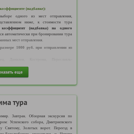
оэффициенте (надбавке):
ыборе одного из мест отправления,
дставленном ниже, к стоимости тура
коэффициент (надбавка) на одного
тся автоматически при бронировании тура
занных мест отправления.
размере 1000 руб. при отправлении из
ц, Данилов, Кострома, Переславль-
Рыбинск, Тутаев, Углич, Череповец Шексна, Шуя.
оказать еще
размере 1500 руб. при отправлении из
ино
размере 2000 руб. при отправлении из
мма тура
жний Новгород.
мир. Завтрак.
Обзорная экскурсия по
размере 3000 руб. при отправлении из
ом: Успенского собора, Дмитриевского
ру Святому, Золотых ворот. Переезд в
Мытищи, Орехово-Зуево, Пушкино Рязань,
то-Боголюбского монастыря и Церкви