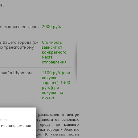
т:
 желанию под запрос
2000 руб.
 Вашего города (см.
Стоимость
по транспортному
зависит от
конкретного
места
отправления
авян" в Щуровом
1100 руб. (при
покупке
заранее), 1300
руб. (при
покупке на
месте)
ь "Заря"
удобно расположен в центре
имира, в пешей доступности от основных
ера.
опримечательностей города: до главного
о местоположения.
ника, визитной карточки города - Золотых
т, 7-10 минут пешком. К услугам гостей