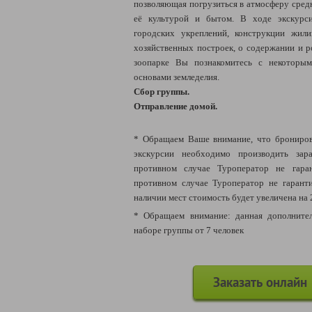
позволяющая погрузиться в атмосферу средн
её культурой и бытом. В ходе экскурс
городских укреплений, конструкции жил
хозяйственных построек, о содержании и р
зоопарке Вы познакомитесь с некоторым
основами земледелия.
Сбор группы.
Отправление домой.
* Обращаем Ваше внимание, что брониров
экскурсии необходимо производить зара
противном случае Туроператор не гара
противном случае Туроператор не гарант
наличии мест стоимость будет увеличена на 
* Обращаем внимание: данная дополнител
наборе группы от 7 человек
Заказать онлайн