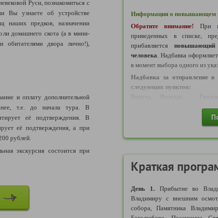
евековой Руси, познакомиться с
ии Вы узнаете об устройстве
Информация о повышающем к
ищ наших предков, назначении
Обратите внимание!
При в
оли домашнего скота (а в мини-
приведенных в списке, пре
и обитателями двора лично!),
прибавляется
повышающий 
человека
. Надбавка оформляе
в момент выбора одного из ука
Надбавка за отправление в 
следующих пунктов:
Вичуга, Вологда, Грязове
ание и оплату дополнительной
Залесский Пречистое, Ростов, 
нее, т.е. до начала тура. В
П
нтирует её подтверждения. В
Надбавка за отправление в 
ирует её подтверждения, а при
следующих пунктов:
200 рублей.
Александров, Ковров, Кольчуг
ьная экскурсия состоится при
Надбавка за отправление в 
Краткая програ
следующих пунктов:
Дзержинск, Сергиев Посад, Ни
День 1.
Прибытие во Влади
Надбавка за отправление в 
Владимиру с внешним осмотр
следующих пунктов:
собора, Памятника Владими
Балашиха, Коломна, Москва, 
Боголюбово. Посещение Свя