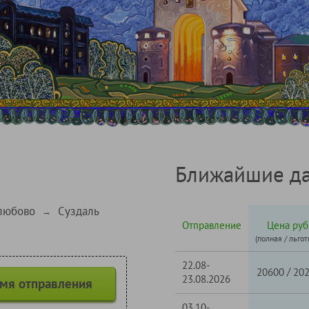
Ближайшие да
любово
Суздаль
→
Отправление
Цена руб
(полная / льгот
22.08-
/
20600
20
23.08.2026
емя отправления
03.10-