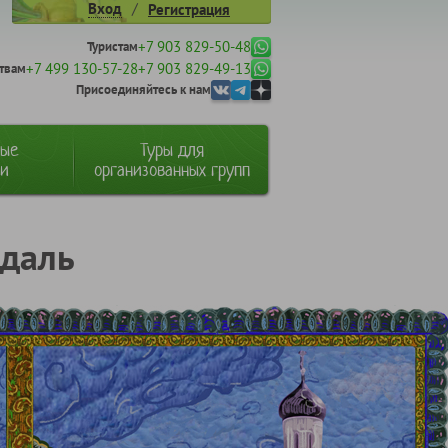
/
Вход
Регистрация
+7 903 829-50-48
Туристам
+7 499 130-57-28
+7 903 829-49-13
твам
Присоединяйтесь к нам
ные
Туры для
ии
организованных групп
здаль