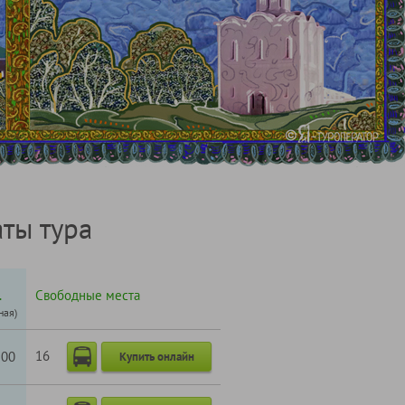
ты тура
.
Свободные места
ная)
16
200
Купить онлайн