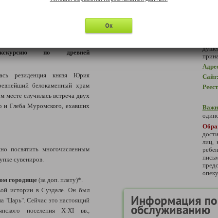
служ
Wi-F
дост
кий кремль
– древнейшую часть
апте
Ок
существующее с X века, а по
«Заря
В каж
душе
кскурсию по древней
прин
Адре
лась резиденция князя Юрия
Сайт
ревнейший белокаменный храм
Реес
ом месте случилась встреча двух
го и Глеба Муромского, ехавших
Важн
одино
Обра
дости
лиц,
но посвятить многочисленным
ребе
пись
упке сувениров.
предс
опеку
вом городище
(за доп. плату)*.
ой истории в Суздале. Он был
Информация по
на "Царь". Сейчас это настоящий
обслуживанию
янского поселения X-XI вв.,