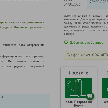
/
20600
20
04.10.2026
Льготные категории граждан - 
пенсионеры. Для подтверждения л
 храмов из семи сохранившихся
заказу скан студенческого бил
документа в предоставлении льго
 Суздаль. Полное погружение в
подтверждающего право на полу
автобус.
Добавить в избранное
а считается дата отправления
Тур формирует: ООО «ЯТО
информацию по транспортному
щения Вы можете найти в
 справа, рядом с программой
Посетите
во
Храм Покрова на
Фр
Нерли