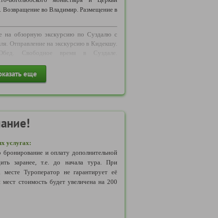
 Электросталь.
й. Возвращение во Владимир. Размещение в
на маршруте
:
Обращаем Ваше внимание,
е на обзорную экскурсию по Суздалю с
ние по программе может осуществляться
мля. Отправление
на экскурсию в Кидекшу.
рта: автобус,микроавтобус, минивэн,
Обед. Свободное время в Суздале.
шный, водный транспорт и другое(в
 славян" в Щуровом городище (за доп.
ассажиров, логистики маршрута и т.д.).
оказать еще
ри бронировании, может носить условный
ь транспортного средства определяется
аться от обозначенного на схеме на сайте
влен автобус как большей, так и меньшей
ание!
х услугах:
 бронирование и оплату дополнительной
ить заранее, т.е. до начала тура. При
а месте Туроператор не гарантирует её
 мест стоимость будет увеличена на 200