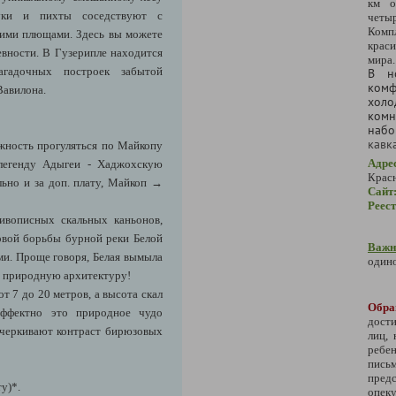
км о
буки и пихты соседствуют с
четыр
Комп
кими плющами. Здесь вы можете
крас
евности. В Гузерипле находится
мира.
адочных построек забытой
В н
ком
Вавилона.
хол
комн
набо
кавк
ожность прогуляться по Майкопу
Адре
 легенду Адыгеи - Хаджохскую
Крас
льно и за доп. плату, Майкоп →
Сайт
Реес
вописных скальных каньонов,
овой борьбы бурной реки Белой
Важн
ми. Проще говоря, Белая вымыла
одино
ую природную архитектуру!
т 7 до 20 метров, а высота скал
Обра
эффектно это природное чудо
дости
дчеркивают контраст бирюзовых
лиц,
ребе
пись
предс
ту)*.
опеку