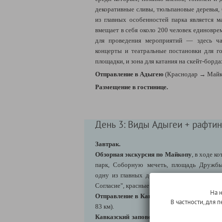
декоративные сливы, тюльпановые деревья, 
из главных особенностей парка является 
вмещает в себя около 200 человек единовре
для проведения мероприятий — здесь ча
концерты и театральные постановки для го
площадки, и зона для катания на скейт-борда
Отправление в Адыгею
(Краснодар
→
Майко
Размещение в гостинице.
День 3: Виды Адыгеи + рафтин
Завтрак.
Обзорная экскурсия по Майкопу
, в ходе 
парк, Соборную мечеть, площадь Дружб
одну из главных достопримечательностей 
Согласие", красные корпуса знаменитого Пиво
На 
Отправление в Кавказский биосферный за
В частности, для
83 км).
Кавказский заповедник
— самая большая 