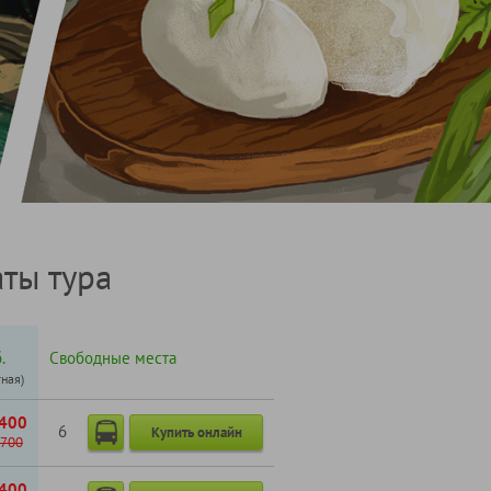
ты тура
.
Свободные места
тная)
400
6
Купить онлайн
700
400