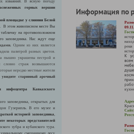
ых изваяний. В ясную погоду
аснеженных горных вершин
Информация по 
вой площадке у слияния Белой
Разм
. В этом живописном месте Вы
09.11
Гос
е
табличку на противоположном
истор
го заповедника. Нас ждут еще
нахо
идами.
Одним из них является
рек
истор
дила палитрой разных цветов.
К ус
она пышно украшены пестрой и
всем
м словно страж возвышаются
мебе
душ
которые нередко местные жители
ко
 увидите старинный арочный
при
рабо
кухн
 инфоцентра Кавказского
Адре
ого заповедника, открытых для
Красн
рдон Гузерипль. В его музее и
Сайт
краткой историей заповедника
,
Реес
ите некоторых представителей
Разм
зского зубра и кубанского тура.
Гост
 уникальному смешанному лесу