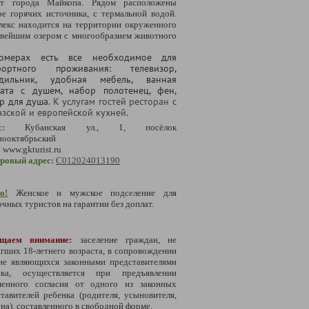
т города Майкопа. Рядом расположены
е горячих источника, с термальной водой.
лекс находится на территории окруженного
ивейшим озером с многообразием животного
омерах есть все необходимое для
фортного проживания: телевизор,
одильник, удобная мебель, ванная
ата с душем, набор полотенец, фен,
р для душа.
К услугам гостей ресторан с
азской и европейской кухней.
с:
Кубанская ул., 1, посёлок
нооктябрьский
:
www.
gkturist.ru
тровый адрес:
С012024013190
о!
Женское и мужское подселение для
чных туристов на гарантии без доплат.
щаем внимание:
заселение граждан, не
гших 18-летнего возраста, в сопровождении
 не являющихся законными представителями
нка, осуществляется при предъявлении
менного согласия от одного из законных
тавителей ребенка (родителя, усыновителя,
на), составленного в свободной форме.