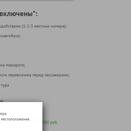
 включены*:
удобствами (1-2-3 местные номера);
роавтобусе;
 на маршруте;
ости перевозчика перед пассажирами;
 тура
т:
ера.
о местоположения.
 желанию под запрос
7500 руб.