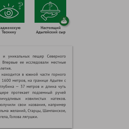
аджохскую
Настоящий
Теснину
Адыгейский сыр
 и уникальных пещер Северного
. Впервые ее исследовали местные
летия.
 находится в южной части горного
 1600 метров, на границе Адыгеи с
глубина — 37 метров и длина чуть
щере протекает подземный ручей
чудливых извилистых натеков.
олучили свои названия, например
льма желаний, Старцы, Шампанское,
ела, Голова лягушки.