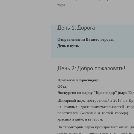
тура.
День 1: Дорога
Отправление из Вашего города.
День в пути.
День 2: Добро пожаловать!
Прибытие в Краснодар.
Обед.
Экскурсия по парку "Краснодар" (парк Га
Шикарный парк, построенный в 2017 г. в
Кр
из главных достопримечательностей го
посетителей (жителей и гостей города) -
красиво и днём, и вечером.
На территории парка произрастает около дв
среди которых, помимо кленов, тополей и д