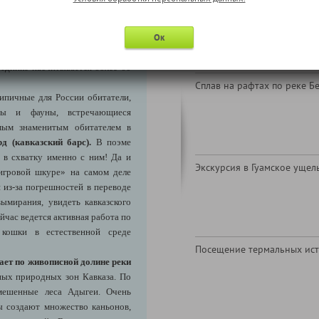
 Северном Кавказе. Главный
Надбавка за отправление из
отни километров с северо-запада
ниже пункт " Информация 
обслуживанию")
Ок
ведника. Царство первозданной
т девственные леса, альпийские
веднике насчитывается более 60
Сплав на рафтах по реке Б
ипичные для России обитатели,
ры и фауны, встречающиеся
мым знаменитым обитателем в
д (кавказский барс).
В поэме
в схватку именно с ним! Да и
Экскурсия в Гуамское ущел
игровой шкуре» на самом деле
 из-за погрешностей в переводе
вымирания, увидеть кавказского
йчас ведется активная работа по
 кошки в естественной среде
Посещение термальных ис
ает по живописной долине реки
ых природных зон Кавказа. По
мешенные леса Адыгеи. Очень
ы создают множество каньонов,