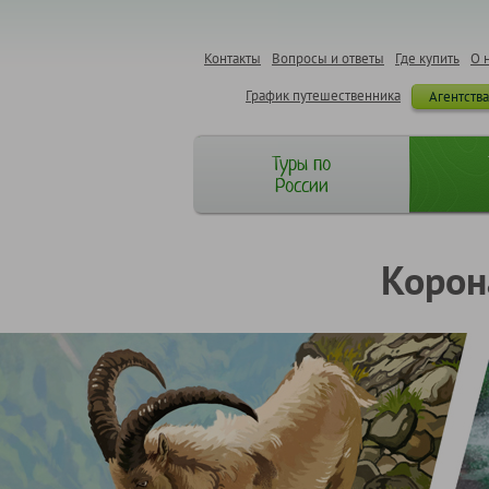
Контакты
Вопросы и ответы
Где купить
О 
График путешественника
Агентств
Туры по
России
Корон