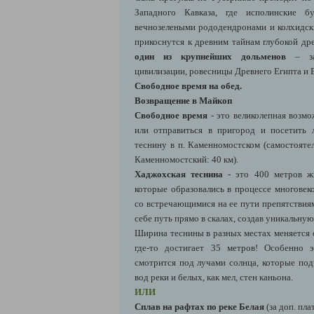
Западного Кавказа, где исполинские 
вечнозелеными рододендронами и колхидс
прикоснутся к древним тайнам глубокой др
один из крупнейших дольменов
– заг
цивилизации, ровесницы Древнего Египта и 
Свободное время на обед.
Возвращение в Майкоп
Свободное время
- это великолепная возм
или отправиться в пригород и посетить
теснину в п. Каменномостском (самостояте
Каменномостский: 40 км).
Хаджохская теснина
- это 400 метров жи
которые образовались в процессе многовек
со встречающимися на ее пути препятствия
себе путь прямо в скалах, создав уникальн
Ширина теснины в разных местах меняется о
где-то достигает 35 метров! Особенно 
смотрится под лучами солнца, которые по
вод реки и белых, как мел, стен каньона.
ИЛИ
Сплав на рафтах по реке Белая
(за доп. пла