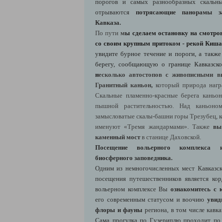
порогов и самых разнообразных скальн
отрываются
потрясающие панорамы з
Кавказа.
По пути
м
ы сделаем остановку на смотро
со своим крупным притоком - рекой Киша
увидите бурное течение и пороги, а такж
берегу, сообщающую о границе Кавказско
н
есколько автостопов с живописными в
Гранитный каньон,
который природа награ
Скальные пламенно-красные берега кань
пышной растительностью. Над каньоно
замысловатые скалы-башни горы Трезубец, 
именуют «Тремя жандармами». Также
вы
каменный мост
в станице Даховской.
Посещение вольерного комплекса и
биосферного заповедника.
Одним из немногочисленных мест Кавказск
посещения путешественников является ко
вольерном комплексе Вы
ознакомитесь с 
его современным статусом и воочию
увид
флоры и фауны
региона, в том числе кавка
Сама прогулка по Гузериплю проходит по