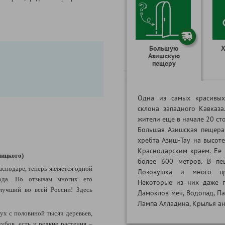
Большую
Х
Азишскую
пещеру
Одна из самых красивых
склона западного Кавказа
жители еще в начале 20 сто
Большая Азишская пещера
хребта Азиш-Тау на высоте
Краснодарским краем. Ее 
лицкого)
более 600 метров. В пе
аснодар
е, теперь является одной
Лозовушка и много при
рода. По отзывам многих его
Некоторые из них даже п
 лучший во всей России! Здесь
Дамоклов меч, Водопад, Па
Лампа Алладина, Крылья анг
ух с половиной тысяч деревьев,
убов, есть и редкие растения –