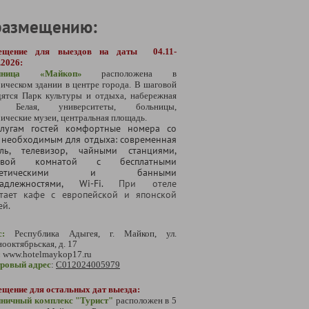
размещению:
ещение для выездов на даты 04.11-
.2026:
тиница «Майкоп
»
расположена в
ическом здании в центре города. В шаговой
дятся Парк культуры и отдыха, набережная
и Белая, университеты, больницы,
ические музеи, центральная площадь.
лугам гостей комфортные номера со
 необходимым для отдыха: современная
ль, телевизор, чайными станциями,
евой комнатой с бесплатными
сметическими и банными
надлежностями, Wi-Fi.
При отеле
тает кафе с европейской и японской
ей.
с:
Республика Адыгея, г. Майкоп, ул.
ооктябрьская, д. 17
:
www.hotelmaykop17.ru
тровый адрес
:
С012024005979
ещение для остальных дат выезда:
иничный комплекс "Турист"
расположен в 5