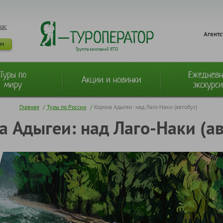
нас
Агентс
ам
Группа компаний ЯТО
Туры по
Ежеднев
Акции и новинки
миру
экскурс
Главная
/
Туры по России
/
Корона Адыгеи: над Лаго-Наки (автобус)
а Адыгеи: над Лаго-Наки (ав