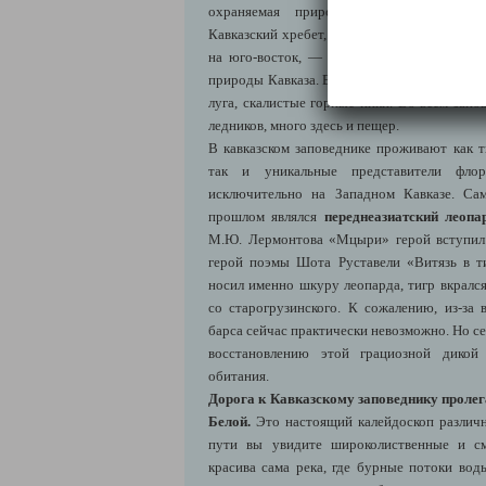
охраняемая природная территория на
Кавказский хребет, который растянулся на с
на юго-восток, — сердце Кавказского запо
природы Кавказа. Его территорию покрываю
луга, скалистые горные пики. Во всем запо
ледников, много здесь и пещер.
В кавказском заповеднике проживают как т
так и уникальные представители фло
исключительно на Западном Кавказе. Са
прошлом являлся
переднеазиатский леопар
М.Ю. Лермонтова «Мцыри» герой вступил 
герой поэмы Шота Руставели «Витязь в т
носил именно шкуру леопарда, тигр вкрался
со старогрузинского. К сожалению, из-за 
барса сейчас практически невозможно. Но се
восстановлению этой грациозной дикой
обитания.
Дорога к Кавказскому заповеднику пролег
Белой.
Это настоящий калейдоскоп различн
пути вы увидите широколиственные и с
красива сама река, где бурные потоки вод