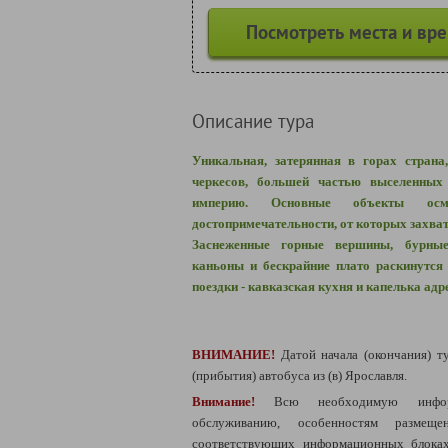
Посмотреть места и вр
Описание тура
Уникальная, затерянная в горах страна
черкесов, большей частью выселенны
империю. Основные объекты ос
достопримечательности, от которых захва
Заснеженные горные вершины, бурные
каньоны и бескрайние плато раскинутся
поездки - кавказская кухня и капелька адр
ВНИМАНИЕ!
Датой начала (окончания) т
(прибытия) автобуса из (в) Ярославля.
Внимание!
Всю необходимую инфо
обслуживанию, особенностям разме
соответствующих информационных блоках