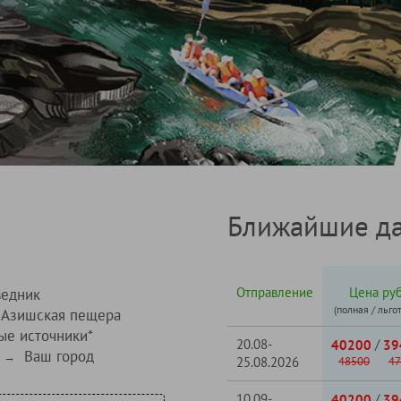
Ближайшие да
Отправление
Цена руб
ведник
(полная / льго
 Азишская пещера
ые источники*
20.08-
/
40200
39
Ваш город
→
25.08.2026
48500
47
10.09-
/
40200
39