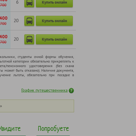
6
Купить онлайн
700
400
20
Купить онлайн
700
400
20
Купить онлайн
700
школьники, cтуденты очной формы обучения,
ьготной категории обязательно прикреплять к
ета/пенсионного удостоверения (без скана
ты может быть отказано). Наличие документа,
чение льготы, обязательно при посадке в
График путешественника
»
Увидите
Попробуете