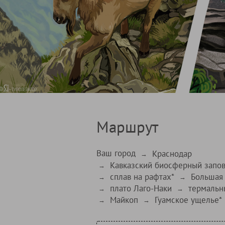
Маршрут
Ваш город
Краснодар
→
Кавказский биосферный запо
→
сплав на рафтах*
Большая
→
→
плато Лаго-Наки
термальн
→
→
Майкоп
Гуамское ущелье*
→
→