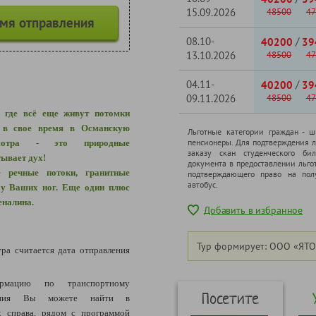
15.09.2026
48500
47
емя отправления
08.10-
/
40200
39
13.10.2026
48500
47
04.11-
/
40200
39
09.11.2026
48500
47
, где всё еще живут потомки
х в свое время в Османскую
Льготные категории граждан - 
пенсионеры. Для подтверждения л
мотра - это природные
заказу скан студенческого бил
тывает дух!
документа в предоставлении льго
 речные потоки, гранитные
подтверждающего право на полу
автобус.
 у Ваших ног. Еще один плюс
еналина.
Добавить в избранное
Тур формирует: ООО «ЯТО
ура считается дата отправления
рмацию по транспортному
Посетите
щения Вы можете найти в
 справа, рядом с программой