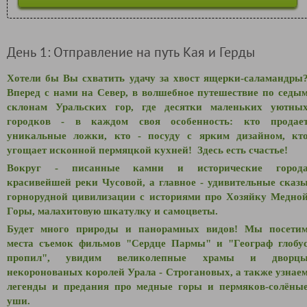
День 1: Отправление на путь Кая и Герды
Хотели бы Вы схватить удачу за хвост ящерки-саламандры
Вперед с нами на Север, в в
олшебное путешествие по седы
склонам Уральских гор, где десятки маленьких уютны
городков - в каждом своя особенность: кто продае
уникальные ложки, кто - посуду с ярким дизайном, кт
угощает исконной пермяцкой кухней! Здесь есть счастье!
Вокруг - писанные камни и исторические город
красивейшей реки Чусовой, а главное - удивительные сказ
горнорудной цивилизации с историями про Хозяйку Медно
Горы, малахитовую шкатулку и самоцветы.
Будет много природы и панорамных видов! Мы посети
места съемок фильмов "Сердце Пармы" и "Географ глобу
пропил", увидим великолепные храмы и дворц
некоронованых королей Урала - Строгановых, а также узнае
легенды и предания про медные горы и пермяков-солёны
уши.