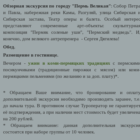
Обзорная экскурсия по городу "Пермь Великая"
: Собор Петр
и Павла, набережная реки Камы, Разгуляй, улица Сибирская 
Сибирская застава, Театр оперы и балета. Особый интере
представляют современные арт-объекты: скульптурна
композиция "Пермяк соленые уши", "Пермский медведь". И
конечно, дом великого антрепренера - Сергея Дягилева!
Обед.
Размещение в гостинице.
Вечером -
ужин в коми-пермяцких
традициях
с пермским
посикунчиками (традиционные пирожки с мясом) или коми
пермяцкими пельменями (по желанию и за доп. плату)*.
* Обращаем Ваше внимание, что бронирование и оплат
дополнительной экскурсии необходимо производить заранее, т.е
до начала тура. В противном случае Туроператор не гарантируе
её подтверждения, а при наличии мест стоимость будет увеличен
на 200 рублей.
* Обращаем внимание: данная дополнительная экскурси
состоится при наборе группы от 10 человек.