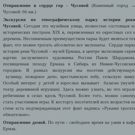
Отправление в сердце гор - Чусовой
(Каменный город 
Чусовой: 66 км.)
Экскурсия по этнографическому парку истории рек
Чусовой.
Сегодня это музейная улица, полностью состоящая и
исторических построек XIX в, перевезенных из окрестных сел 
деревень. Несомненным преимуществом парка будет являться то
факт, что можно трогать абсолютно все экспонаты. Сердце парк
истории реки Чусовой – музей Ермака, в центре экспозиции сери
картин заслуженного художника России Павла Шардакова
посвященная походу Ермака в Сибирь из Нижне-Чусовски
городков. В рамках экскурсии мы посетим действующу
кузницу, пожарное депо, крестьянскую избу, сельскую лавку
Особый интерес у детей и взрослых вызывает балаган (музей
театр деревянной игрушки). Здесь можно узнать, во что играл
ребятишки в селах вдоль Чусовой. Более того, можно самом
стать участником игры. К восторгу посетителей всех возрастов н
стене есть подтверждающая этот факт надпись «Руками трогат
обязательно».
Отправление домой.
По пути -
свободное время на ужин в каф
Ермак.