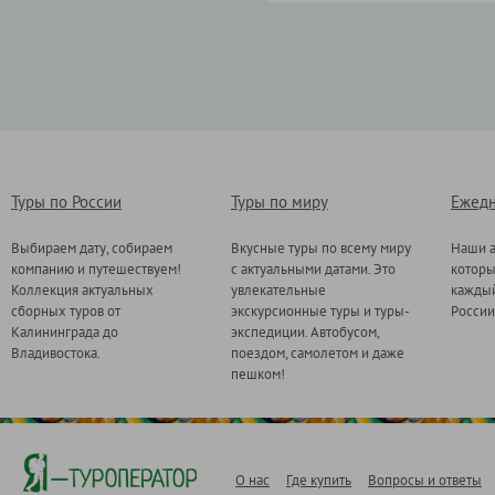
Туры по России
Туры по миру
Ежедн
Выбираем дату, собираем
Вкусные туры по всему миру
Наши а
компанию и путешествуем!
с актуальными датами. Это
котор
Коллекция актуальных
увлекательные
каждый
сборных туров от
экскурсионные туры и туры-
России
Калининграда до
экспедиции. Автобусом,
Владивостока.
поездом, самолетом и даже
пешком!
О нас
Где купить
Вопросы и ответы