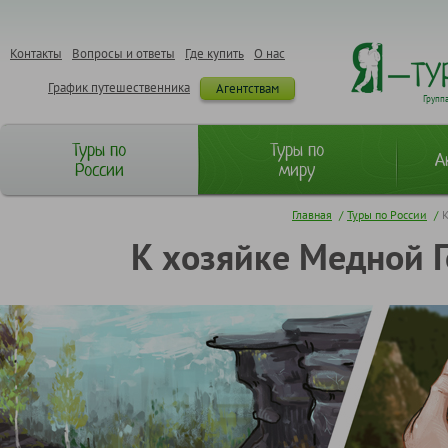
Контакты
Вопросы и ответы
Где купить
О нас
График путешественника
Агентствам
Групп
Туры по
Туры по
А
России
миру
Главная
/
Туры по России
/
К
К хозяйке Медной Г