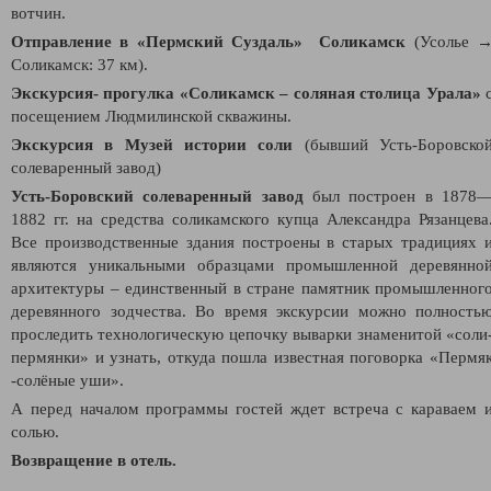
вотчин.
Отправление в «Пермский Суздаль»
Соликамск
(Усолье 
Соликамск: 37 км).
Экскурсия- прогулка «Соликамск – соляная столица Урала»
посещением Людмилинской скважины.
Экскурсия в Музей истории соли
(бывший Усть-Боровско
солеваренный завод)
Усть-Боровский солеваренный завод
был построен в 1878
1882 гг. на средства соликамского купца Александра Рязанцева
Все производственные здания построены в старых традициях 
являются уникальными образцами промышленной деревянно
архитектуры – единственный в стране памятник промышленног
деревянного зодчества. Во время экскурсии можно полность
проследить технологическую цепочку выварки знаменитой «соли
пермянки» и узнать, откуда пошла известная поговорка «Пермя
-солёные уши».
А перед началом программы гостей ждет встреча с караваем 
солью.
Возвращение в отель.