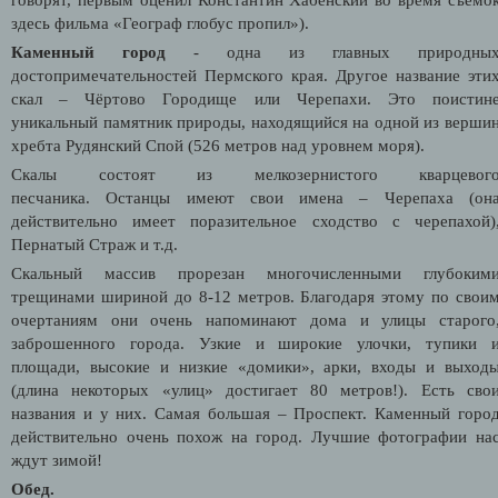
здесь фильма «Географ глобус пропил»).
Каменный город
- одна из главных природны
достопримечательностей Пермского края. Другое название эти
скал – Чёртово Городище или Черепахи. Это поистин
уникальный памятник природы, находящийся на одной из верши
хребта Рудянский Спой (526 метров над уровнем моря).
Скалы состоят из мелкозернистого кварцевог
песчаника. Останцы имеют свои имена – Черепаха (он
действительно имеет поразительное сходство с черепахой)
Пернатый Страж и т.д.
Скальный массив прорезан многочисленными глубоким
трещинами шириной до 8-12 метров. Благодаря этому по свои
очертаниям они очень напоминают дома и улицы старого
заброшенного города. Узкие и широкие улочки, тупики 
площади, высокие и низкие «домики», арки, входы и выход
(длина некоторых «улиц» достигает 80 метров!). Есть сво
названия и у них. Самая большая – Проспект. Каменный горо
действительно очень похож на город. Лучшие фотографии на
ждут зимой!
Обед.