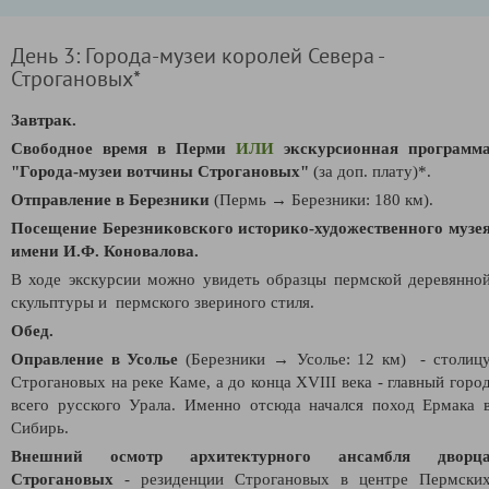
День 3: Города-музеи королей Севера -
Строгановых*
Завтрак.
Свободное время в Перми
ИЛИ
экскурсионная программ
"Города-
музеи вотчины Строгановых"
(за доп. плату)*.
Отправление в Березники
(Пермь → Березники: 180 км).
Посещение
Березниковского историко-художественного музе
имени И.Ф. Коновалова.
В ходе экскурсии можно увидеть образцы пермской деревянно
скульптуры и пермского звериного стиля.
Обед.
Оправление в Усолье
(Березники → Усолье: 12 км) - столиц
Строгановых на реке Каме, а до конца XVIII века - главный горо
всего русского Урала. Именно отсюда начался поход Ермака 
Сибирь.
Внешний осмотр архитектурного ансамбля дворц
Строгановых
- резиденции Строгановых в центре Пермски