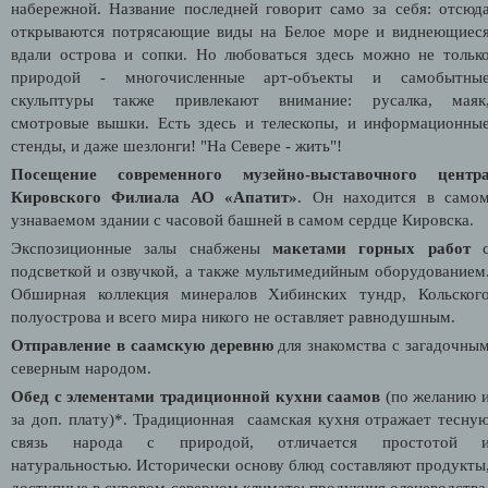
набережной. Название последней говорит само за себя: отсюд
открываются потрясающие виды на Белое море и виднеющиес
вдали острова и сопки. Но любоваться здесь можно не тольк
природой - многочисленные арт-объекты и самобытны
скульптуры также привлекают внимание: русалка, маяк
смотровые вышки. Есть здесь и телескопы, и информационны
стенды, и даже шезлонги! "На Севере - жить"!
Посещение современного музейно-выставочного центр
Кировского Филиала АО «Апатит»
. Он находится в само
узнаваемом здании с часовой башней в самом сердце Кировска.
Экспозиционные залы снабжены
макетами горных работ
подсветкой и озвучкой, а также мультимедийным оборудованием
Обширная коллекция минералов Хибинских тундр, Кольског
полуострова и всего мира никого не оставляет равнодушным.
Отправление в саамскую деревню
для знакомства с загадочны
северным народом.
Обед с элементами традиционной кухни саамов
(по желанию 
за доп. плату)*. Традиционная саамская кухня отражает тесну
связь народа с природой, отличается простотой 
натуральностью. Исторически основу блюд составляют продукты
доступные в суровом северном климате: продукция оленеводства