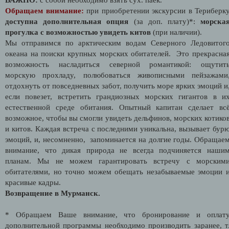
Обращаем внимание:
при приобретении экскурсии в Териберк
доступна дополнительная опция
(за доп. плату)*:
м
орска
прогулка с возможностью увидеть китов
(при наличии).
Мы отправимся по арктическим водам Северного Ледовитог
океана на поиски крупных морских обитателей. Это прекрасна
возможность насладиться северной романтикой: ощутит
морскую прохладу, полюбоваться живописными пейзажами
отдохнуть от повседневных забот, получить море ярких эмоций и
если повезет, встретить грандиозных морских гигантов в и
естественной среде обитания. Опытный капитан сделает вс
возможное, чтобы вы смогли увидеть дельфинов, морских котико
и китов. Каждая встреча с последними уникальна, вызывает бур
эмоций, и, несомненно, запоминается на долгие годы. Обращае
внимание, что дикая природа не всегда подчиняется наши
планам. Мы не можем гарантировать встречу с морским
обитателями, но точно можем обещать незабываемые эмоции 
красивые кадры.
Возвращение в Мурманск.
* Обращаем Ваше внимание, что бронирование и оплат
дополнительной программы необходимо производить заранее, т