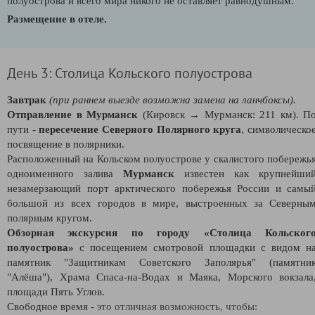
полуострова и всего мира никого не оставляет равнодушным.
Размещение в отеле.
День 3: Столица Кольского полуострова
Завтрак
(при раннем выезде возможна замена на ланчбоксы).
Отправление в Мурманск
(Кировск
→
Мурманск: 211 км).
П
пути -
пересечение Северного Полярного круга
, символическо
посвящение в полярники.
Расположенный на Кольском полуострове у скалистого побережь
одноименного залива
Мурманск
известен как крупнейши
незамерзающий порт арктического побережья России и самы
большой из всех городов в мире, выстроенных за Северны
полярным кругом.
Обзорная экскурсия по городу
«Столица Кольског
полуострова»
с посещением смотровой площадки с видом н
памятник "Защитникам Советского Заполярья" (памятни
"Алёша"), Храма Спаса-на-Водах и Маяка, Морского вокзала
площади Пять Углов.
Свободное время -
это отличная возможность, чтобы: