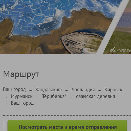
Маршрут
Ваш город
Кандалакша
Лапландия
Кировск
→
→
→
Мурманск
Териберка*
саамская деревня
→
→
→
Ваш город
→
Посмотреть места и время отправления