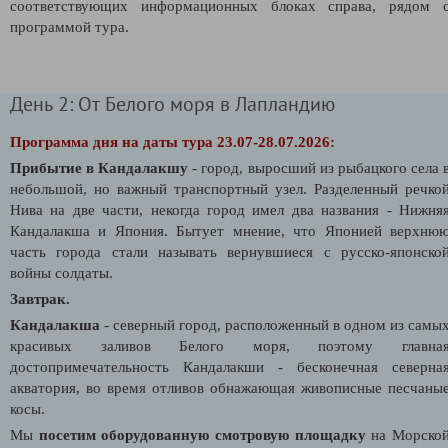
соответствующих информационных блоках справа, рядом 
программой тура.
День 2: От Белого моря в Лапландию
Программа дня на даты тура 23.07-28.07.2026:
Прибытие в Кандалакшу
- город, выросший из рыбацкого села 
небольшой, но важный транспортный узел. Разделенный речко
Нива на две части, некогда город имел два названия - Нижня
Кандалакша и Япония. Бытует мнение, что Японией верхню
часть города стали называть вернувшиеся с русско-японско
войны солдаты.
Завтрак.
Кандалакша
- северный город, расположенный в одном из самы
красивых заливов Белого моря, поэтому главна
достопримечательность Кандалакши - бесконечная северна
акватория, во время отливов обнажающая живописные песчаны
косы.
Мы
посетим оборудованную смотровую площадку
на Морско