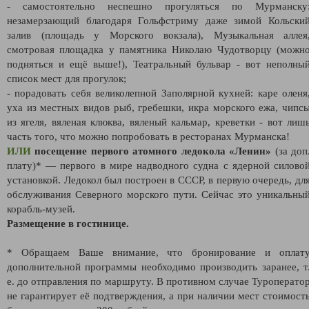
- самостоятельно неспешно прогуляться по Мурманску
незамерзающий благодаря Гольфстриму даже зимой Кольски
залив (площадь у Морского вокзала), Музыкальная аллея
смотровая площадка у памятника Николаю Чудотворцу (можн
подняться и ещё выше!), Театральный бульвар - вот неполны
список мест для прогулок;
- порадовать себя великолепной Заполярной кухней: каре оленя
уха из местных видов рыб, гребешки, икра морского ежа, чипс
из ягеля, вяленая клюква, вяленый кальмар, креветки - вот лиш
часть того, что можно попробовать в ресторанах Мурманска!
ИЛИ
посещение первого атомного ледокола «Ленин»
(за доп
плату)* — первого в мире надводного судна с ядерной силово
установкой. Ледокол был построен в СССР, в первую очередь, дл
обслуживания Северного морского пути. Сейчас это уникальны
корабль-музей.
Размещение в гостинице.
* Обращаем Ваше внимание, что бронирование и оплат
дополнительной программы необходимо производить заранее, т
е. до отправления по маршруту. В противном случае Туроперато
не гарантирует её подтверждения, а при наличии мест стоимост