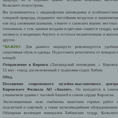
Кольского полуострова.
Вы познакомитесь с ландшафтами заповедника и особенностям
северной природы, подышите чистейшим воздухом и знамениты
ели под снежными шапками, узнаете о саамских корнях местны
топонимов, о том, какими ягодами и цветами славится тундра, ка
заглянуть в медвежью берлогу и остаться незамеченным и много
другое.
*ВАЖНО:
Для данного маршрута рекомендуется удобна
спортивная обувь и одежда. Подготовьте репелленты от комаров 
клещей.
Отправление в Кировск
(Лапландский заповедник → Кировск
55 км) - город, расположенный у подножия седых Хибин.
Обед.
Посещение современного музейно-выставочного центр
Кировского Филиала АО «Апатит».
Он находится в само
узнаваемом здании с часовой башней в самом сердце Кировска.
Экспозиционные залы снабжены макетами горных работ 
подсветкой и озвучкой, а также мультимедийным оборудованием
Обширная коллекция минералов Хибинских тундр, Кольског