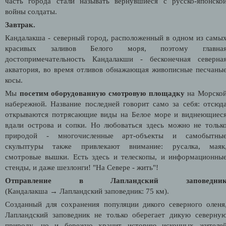
часть города стали называть вернувшиеся с русско-японско
войны солдаты.
Завтрак.
Кандалакша - северный город, расположенный в одном из самы
красивых заливов Белого моря, поэтому главна
достопримечательность Кандалакши - бесконечная северна
акватория, во время отливов обнажающая живописные песчаны
косы.
Мы
посетим оборудованную смотровую площадку
на Морско
набережной. Название последней говорит само за себя: отсюд
открываются потрясающие виды на Белое море и виднеющиес
вдали острова и сопки. Но любоваться здесь можно не тольк
природой - многочисленные арт-объекты и самобытны
скульптуры также привлекают внимание: русалка, маяк
смотровые вышки. Есть здесь и телескопы, и информационны
стенды, и даже шезлонги! "На Севере - жить"!
Отправление в Лапландский заповедни
(Кандалакша → Лапландский заповедник: 75 км).
Созданный для сохранения популяции дикого северного оленя
Лапландский заповедник не только оберегает дикую северну
природу, но и бережно хранит историю исконных жителе