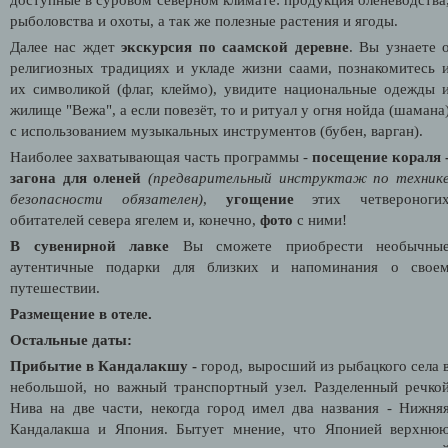
рыболовства и охоты, а так же полезные растения и ягоды.
Далее нас ждет
экскурсия по саамской деревне
. Вы узнаете 
религиозных традициях и укладе жизни саами, познакомитесь 
их символикой (флаг, клеймо), увидите национальные одежды 
жилище "Вежа", а если повезёт, то и ритуал у огня нойда (шамана
с использованием музыкальных инструментов (бубен, варган).
Наиболее захватывающая часть программы -
посещение кораля 
загона для оленей
(предварительный инструктаж по техник
безопасности обязателен)
,
угощение
этих четвероноги
обитателей севера ягелем и, конечно,
фото
с ними!
В сувенирной лавке
Вы сможете приобрести необычны
аутентичные подарки для близких и напоминания о свое
путешествии.
Размещение в отеле.
Остальные даты:
Прибытие в Кандалакшу -
город, выросший из рыбацкого села 
небольшой, но важный транспортный узел. Разделенный речко
Нива на две части, некогда город имел два названия - Нижня
Кандалакша и Япония. Бытует мнение, что Японией верхню