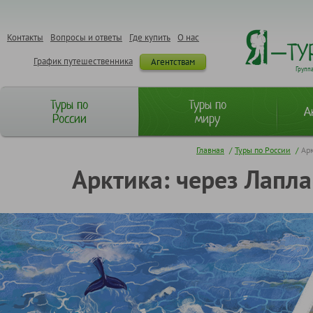
Контакты
Вопросы и ответы
Где купить
О нас
График путешественника
Агентствам
Групп
Туры по
Туры по
А
России
миру
Главная
/
Туры по России
/
Ар
Арктика: через Лапл