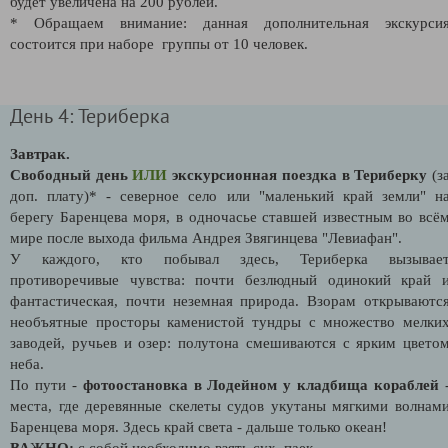
будет увеличена на 200 рублей.
* Обращаем внимание: данная дополнительная экскурси
состоится при наборе группы от 10 человек.
День 4: Териберка
Завтрак.
Свободный день
ИЛИ
э
кскурсионная поездка в Териберку
(з
доп. плату)* - северное село или "маленький край земли" н
берегу Баренцева моря, в одночасье ставшей известным во всё
мире после выхода фильма Андрея Звягинцева "Левиафан".
У каждого, кто побывал здесь, Териберка вызывае
противоречивые чувства: почти безлюдный одинокий край 
фантастическая, почти неземная природа. Взорам открываютс
необъятные просторы каменистой тундры с множество мелки
заводей, ручьев и озер: полутона смешиваются с ярким цвето
неба.
По пути -
фотоостановка в Лодейном у кладбища кораблей
места, где деревянные скелеты судов укутаны мягкими волнам
Баренцева моря. Здесь край света - дальше только океан!
ВАЖНО:
с собой необходимо взять сух. паек.