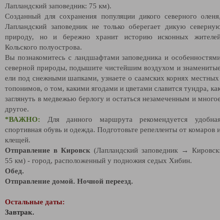
Лапландский заповедник: 75 км).
Созданный для сохранения популяции дикого северного оленя
Лапландский заповедник не только оберегает дикую северну
природу, но и бережно хранит историю исконных жителе
Кольского полуострова.
Вы познакомитесь с ландшафтами заповедника и особенностям
северной природы, подышите чистейшим воздухом и знамениты
ели под снежными шапками, узнаете о саамских корнях местны
топонимов, о том, какими ягодами и цветами славится тундра, ка
заглянуть в медвежью берлогу и остаться незамеченным и много
другое.
*ВАЖНО:
Для данного маршрута рекомендуется удобна
спортивная обувь и одежда. Подготовьте репелленты от комаров 
клещей.
Отправление в Кировск
(Лапландский заповедник → Кировск
55 км) - город, расположенный у подножия седых Хибин.
Обед.
Отправление домой. Ночной переезд.
Остальные даты:
Завтрак.