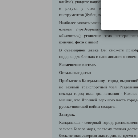
клеймо), увидите национальные одежды и жи
и ритуал у огня нойда (шамана) с и
инструментов (бубен, варган).
Наиболее захватывающая часть программы 
оленей
(предварительный инструкта
обязателен)
,
угощение
этих четвероногих
конечно,
фото
с ними!
В сувенирной лавке
Вы сможете приобр
подарки для близких и напоминания о своем
Размещение в отеле.
Остальные даты:
Прибытие в Кандалакшу -
город, выросший
но важный транспортный узел. Разделенн
некогда город имел два названия - Нижня
мнение, что Японией верхнюю часть города
русско-японской войны солдаты.
Завтрак.
Кандалакша - северный город, расположен
заливов Белого моря, поэтому главная дост
бесконечная северная акватория, во время