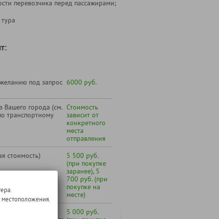
ости перевозчика перед пассажирами;
 тура
т:
 желанию под запрос
6000 руб.
 Вашего города (см.
Стоимость
по транспортному
зависит от
конкретного
места
отправления
ая стоимость)
5 500 руб.
(при покупке
заранее), 5
700 руб. (при
покупке на
ера.
месте)
о местоположения.
ная стоимость -
5 000 руб.