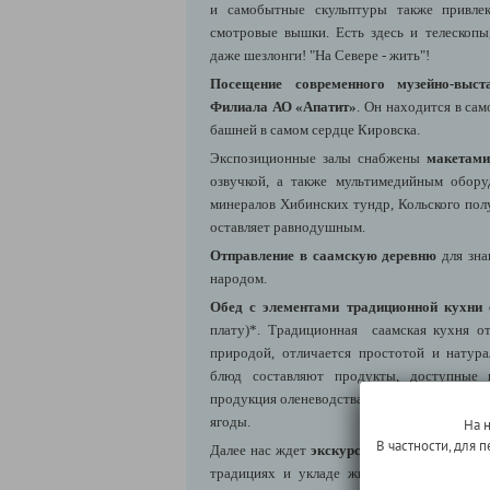
и самобытные скульптуры также привлек
смотровые вышки. Есть здесь и телескоп
даже шезлонги! "На Севере - жить"!
Посещение современного музейно-выст
Филиала АО «Апатит»
. Он находится в са
башней в самом сердце Кировска.
Экспозиционные залы снабжены
макетами
озвучкой, а также мультимедийным обору
минералов Хибинских тундр, Кольского полу
оставляет равнодушным.
Отправление в саамскую деревню
для зна
народом.
Обед с элементами традиционной кухни
плату)*. Традиционная саамская кухня о
природой, отличается простотой и натур
блюд составляют продукты, доступные 
продукция оленеводства, рыболовства и охот
ягоды.
На 
В частности, для
Далее нас ждет
экскурсия по саамской дер
традициях и укладе жизни саами, познако