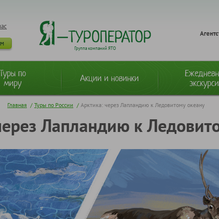
нас
Агентс
ам
Группа компаний ЯТО
Туры по
Ежеднев
Акции и новинки
миру
экскурс
Главная
/
Туры по России
/
Арктика: через Лапландию к Ледовитому океану
через Лапландию к Ледовит