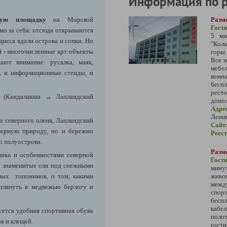
Информация по 
вую площадку
на Морской
Разм
Гост
мо за себя: отсюда открываются
5 ми
иеся вдали острова и сопки. Но
"К
й - многочисленные арт-объекты
горы
Все 
ают внимание: русалка, маяк,
мебе
ы, и информационные стенды, и
комн
бесп
ресто
ик
(Кандалакша → Лапландский
допол
Адре
Ленин
о северного оленя, Лапландский
Сайт
еверную природу, но и бережно
Реес
о полуострова.
Разм
ника и особенностями северной
Гост
 знаменитые ели под снежными
мину
тных топонимов, о том, какими
живо
межд
аглянуть в медвежью берлогу и
спор
бесп
кабе
ется удобная спортивная обувь
поло
в и клещей.
гости