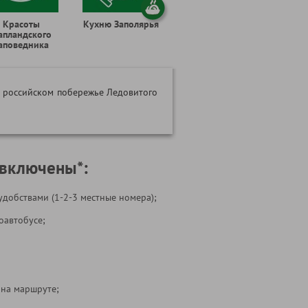
Красоты
Кухню Заполярья
апландского
аповедника
а российском побережье Ледовитого
 включены*:
удобствами (1-2-3 местные номера);
оавтобусе;
 на маршруте;