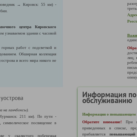
разог
поведник → Кировск: 55 км) -
треть
бин.
Адре
Реес
авочного центра Кировского
ом узнаваемом здании с часовой
Важн
одино
 горных работ с подсветкой и
Обра
дости
дованием. Обширная коллекция
лиц,
острова и всего мира никого не
ребе
пись
предс
опеку
Информация по
луострова
обслуживанию
а на ланчбоксы).
Информация о повышающем к
урманск: 211 км).
По пути -
Обратите внимание!
При в
, символическое посвящение в
приведенных в списке, пре
прибавляется
повышающий 
ове у скалистого побережья