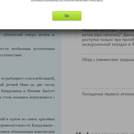
школьники, студенты, граж
лище "Вежа", а если повезёт, то
возраста)
спользованием музыкальных
Ок
-
посещение кораля - загона для
ж по технике безопасности
Морская прогулка с возмо
китов (при наличии)*. Данн
 обитателей севера ягелем и,
доступна только при прио
экскурсионной поездки в Т
ести необычные аутентичные
 путешествии.
Обед с элементами традиц
 из рыбацкого села в небольшой,
ый речкой Нива на две части,
я Кандалакша и Япония. Бытует
Посещение первого атомно
 стали называть вернувшиеся с
ный в одном из самых красивых
опримечательность Кандалакши -
 отливов обнажающая живописные