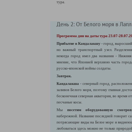
тура.
День 2: От Белого моря в Лап
Программа дня на даты тура 23.07-28.07.2
Прибытие в Кандалакшу
- город, выросший
но важный транспортный узел. Разделенн
некогда город имел два названия - Нижня
мнение, что Японией верхнюю часть города
русско-японской войны солдаты.
Завтрак.
Кандалакша
- северный город, расположе
заливов Белого моря, поэтому главная дост
бесконечная северная акватория, во время
песчаные косы.
Мы
посетим оборудованную смотро
набережной. Название последней говорит са
потрясающие виды на Белое море и виднеющ
любоваться здесь можно не только природо