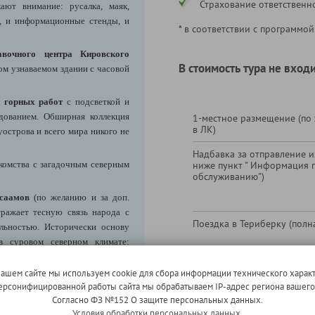
Страхование ответственн
ают внимание: русалка, маяк,
ы, и информационные стенды, и
* в соответствии с программой
авочного центра Кировского
В стоимость тура не входи
мом узнаваемом здании с часовой
 горных работ
с подсветкой и
дованием. Обширная коллекция
1-местное размещение (по
в ЛК)
острова и всего мира никого не
Надбавка за отправление из
комства с загадочным северным
ниже пункт " Информация 
обслуживанию")
 саамов
(по желанию и за доп.
тражает тесную связь народа с
Поездка в Териберку (полн
альностью. Исторически основу
в суровом северном климате:
ы, а так же полезные растения и
нашем сайте мы используем cookie для сбора информации технического характ
 персонифицированной работы сайта мы обрабатываем IP-адрес региона вашег
евне
. Вы узнаете о религиозных
Согласно ФЗ №152 О защите персональных данных.
Поездка в Териберку (льгот
митесь и их символикой (флаг,
Условия обработки персональных данных.