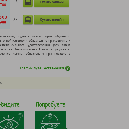
13
Купить онлайн
700
300
27
Купить онлайн
700
школьники, cтуденты очной формы обучения,
ьготной категории обязательно прикреплять к
ета/пенсионного удостоверения (без скана
ты может быть отказано). Наличие документа,
чение льготы, обязательно при посадке в
График путешественника
»
Увидите
Попробуете