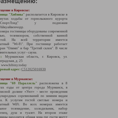
размещению:
ещение в Кировске:
иница "Хибины"
располагается в Кировске в
нутах ходьбы от горнолыжного курорта
олаСпортЛэнд" у подножия
 Айкуайвенчорр.
номера гостиницы оборудованы современной
лью, телевизором, собственной ванной
атой. На всей территории имеется
латный "Wi-Fi". При гостинице работает
ран "Олимп" и бар "Третий склон". В числе
нительных услуг - сауна.
с:
Мурманская область,
г. Кировск, ул.
градская, д. 25
:
www.hibiny.today
тровый адрес:
С
512025016939
ещение в Мурманске:
иница "69 Параллель
"
расположена в 8
тах езды от центра города Мурманск,
в
писной долине «Уют» - месте проведения
ународных соревнований по зимним видам
та
.
К услугам гостей светлые номера и
латный WiFi. Во всех номерах имеется
льное телевидение, холодильник, набор
тенец, душ и туалет.
На втором этаже
ницы находится общая зона где гости могут