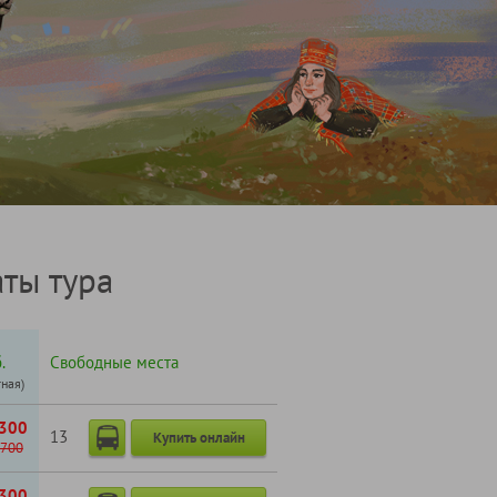
ты тура
.
Свободные места
тная)
300
13
Купить онлайн
700
300