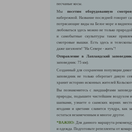
песчаные косы.
Мы
посетим оборудованную смотро
набережной. Название последней говорит са
потрясающие виды на Белое море и виднеющ
любоваться здесь можно не только природо
и самобытные скульптуры также привлек
смотровые вышки. Есть здесь и телескоп
даже шезлонги! "На Севере - жить"!
Отправление в Лапландский заповедн
заповедник: 75 км).
Созданный для сохранения популяции диког
заповедник не только оберегает дикую с
хранит историю исконных жителей Кольског
Вы познакомитесь с ландшафтами заповед
природы, подышите чистейшим воздухом и
шапками, узнаете о саамских корнях мес
ягодами и цветами славится тундра, как з
остаться незамеченным и многое другое.
*ВАЖНО:
Для данного маршрута рекоменду
и одежда. Подготовьте репелленты от комаро