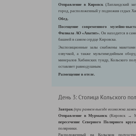
Отправление в Кировск
(Лапландский за
город, расположенный у подножия седых Хи
Обед.
Посещение современного музейно-выст
Филиала АО «Апатит».
Он находится в сам
башней в самом сердце Кировска.
Экспозиционные залы снабжены макетами
озвучкой, а также мультимедийным обору
минералов Хибинских тундр, Кольского полу
оставляет равнодушным.
Размещение в отеле.
День 3: Столица Кольского по
Завтрак
(при раннем выезде возможна замен
Отправление в Мурманск
(Кировск
→
М
пересечение Северного Полярного круга
полярники.
Расположенный на Кольском полуостр