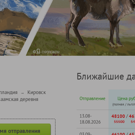
Ближайшие да
пландия
Кировск
→
Отправление
Цена руб
саамская деревня
(полная / льго
13.08-
/
48100
46
18.08.2026
55500
54
емя отправления
03.09-
/
46100
45