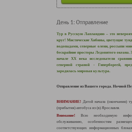
День 1: Отправление
Тур в Русскую Лапландию – это невероя
круг! Мистические Хибины, цветущие тун
водопадами, северные олени, россыпи ми
бескрайние просторы Ледовитого океана. 
начале XX века исследователи сравнив
северной страной - Гипербореей, пре
зародилась мировая культура.
Отправление из Вашего города. Ночной Пе
ВНИМАНИЕ!
Датой начала (окончания) т
(прибытия) автобуса из (в) Ярославля.
Внимание!
Всю необходимую инфо
обслуживанию, особенностям разме
соответствующих информационных блоках