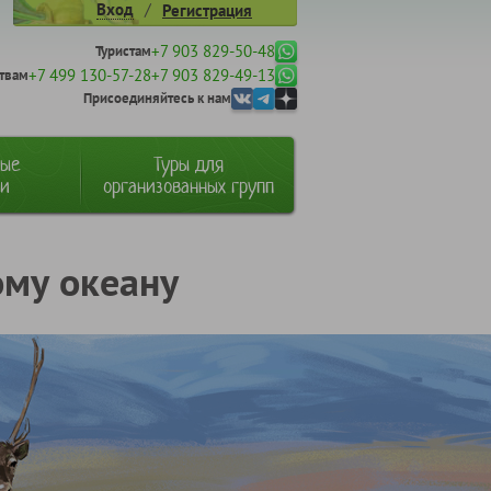
/
Вход
Регистрация
+7 903 829-50-48
Туристам
+7 499 130-57-28
+7 903 829-49-13
твам
Присоединяйтесь к нам
ные
Туры для
ии
организованных групп
ому океану