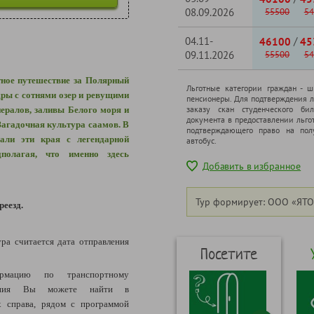
08.09.2026
55500
54
04.11-
/
46100
45
09.11.2026
55500
54
тное путешествие за Полярный
Льготные категории граждан - 
дры с сотнями озер и ревущими
пенсионеры. Для подтверждения л
заказу скан студенческого бил
нералов, заливы Белого моря и
документа в предоставлении льго
Загадочная культура саамов. В
подтверждающего право на полу
али эти края с легендарной
автобус.
дполагая, что именно здесь
Добавить в избранное
Тур формирует: ООО «ЯТО
реезд.
ура считается дата отправления
Посетите
рмацию по транспортному
щения Вы можете найти в
 справа, рядом с программой