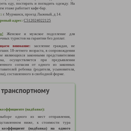
реть еду, постирать и погладить одежду. На
ем этаже работает кафе-бар.
с:
г.
Мурманск, проезд Лыжный, д.14.
тровый адрес:
С512024022125
о!
Женское и мужское подселение для
чных туристов на гарантии без доплат.
щаем внимание:
заселение граждан, не
гших 18-летнего возраста, в сопровождении
 не являющихся законными представителями
нка, осуществляется при предъявлении
менного согласия от одного из законных
тавителей ребенка (родителя, усыновителя,
на), составленного в свободной форме.
 транспортному
оэффициенте (надбавке):
ыборе одного из мест отправления,
дставленном ниже, к стоимости тура
коэффициент (надбавка) на одного