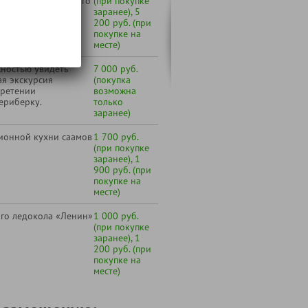
дане РФ пенсионного
(при покупке
заранее), 5
200 руб. (при
покупке на
месте)
жностью увидеть
7 000 руб.
ая экскурсия
(покупка
бретении
возможна
ериберку.
только
заранее)
ионной кухни саамов
1 700 руб.
(при покупке
заранее), 1
900 руб. (при
покупке на
месте)
го ледокола «Ленин»
1 000 руб.
(при покупке
заранее), 1
200 руб. (при
покупке на
месте)