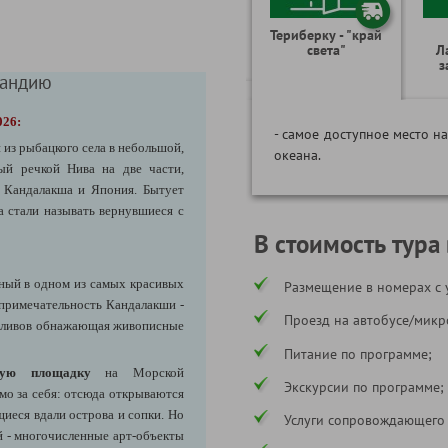
Териберку - "край
света"
Л
з
ландию
026:
- самое доступное место н
 из рыбацкого села в небольшой,
океана.
ый речкой Нива на две части,
я Кандалакша и Япония. Бытует
 стали называть вернувшиеся с
В стоимость тура
нный в одном из самых красивых
Размещение в номерах с 
опримечательность Кандалакши -
Проезд на автобусе/микр
 отливов обнажающая живописные
Питание по программе;
вую площадку
на Морской
Экскурсии по программе;
мо за себя: отсюда открываются
иеся вдали острова и сопки. Но
Услуги сопровождающего
й - многочисленные арт-объекты