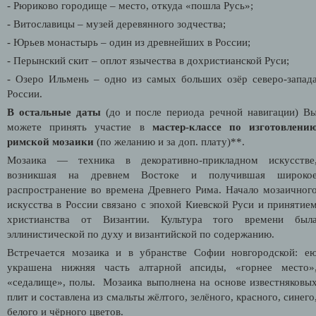
- Рюриково городище – место, откуда «пошла Русь»;
- Витославицы – музей деревянного зодчества;
- Юрьев монастырь – один из древнейших в России;
- Перынский скит – оплот язычества в дохристианской Руси;
- Озеро Ильмень – одно из самых больших озёр северо-запад
России.
В остальные даты
(до и после периода речной навигации)
В
можете принять участие в
мастер-классе по изготовлени
римской мозаики
(по желанию и за доп. плату)**.
Мозаика — техника в декоративно-прикладном искусстве
возникшая на древнем Востоке и получившая широко
распространение во времена Древнего Рима. Начало мозаичног
искусства в России связано с эпохой Киевской Руси и принятие
христианства от Византии. Культура того времени был
эллинистической по духу и византийской по содержанию.
Встречается мозаика и в убранстве Софии новгородской: е
украшена нижняя часть алтарной апсиды, «горнее место»
«седалище», полы. Мозаика выполнена на основе известняковы
плит и составлена из смальты жёлтого, зелёного, красного, синего
белого и чёрного цветов.