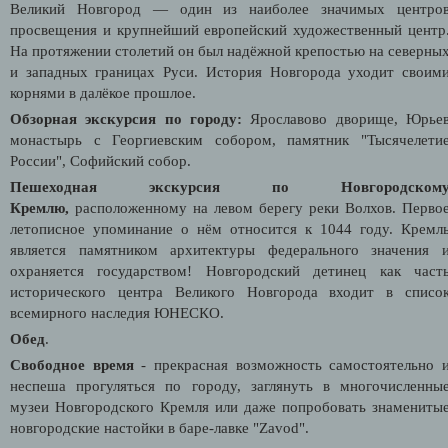
Великий Новгород — один из наиболее значимых центро
просвещения и крупнейший европейский художественный центр
На протяжении столетий он был надёжной крепостью на северны
и западных границах Руси. История Новгорода уходит своим
корнями в далёкое прошлое.
Обзорная экскурсия по городу:
Ярославово дворище, Юрье
монастырь с Георгиевским собором, памятник "Тысячелети
России", Софийский собор.
Пешеходная экскурсия по Новгородском
Кремлю,
расположенному на левом берегу реки Волхов. Перво
летописное упоминание о нём относится к 1044 году. Кремл
является памятником архитектуры федерального значения 
охраняется государством! Новгородский детинец как част
исторического центра Великого Новгорода входит в списо
всемирного наследия ЮНЕСКО.
Обед
.
Свободное время
- прекрасная возможность самостоятельно 
неспеша прогуляться по городу, заглянуть в многочисленны
музеи Новгородского Кремля или даже попробовать знамениты
новгородские настойки в баре-лавке "Zavod".