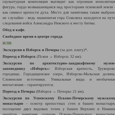
скульптурная композиция выглядит как огромная монолитна
фигура, гордо возвышающаяся над просторами псковской земли 
как символ крепости духа.
Место для памятника также выбран
не случайно - ведь знаменитая гора Соколиха находится на пут
следования войск Александра Невского к месту битвы.
Обед в кафе.
Свободное время в центре города
ИЛИ
Экскурсия в Изборск и Печоры
(за доп. плату)*.
Переезд в Изборск
(Псков → Изборск: 32 км).
Экскурcия по архитектурно-ландшафтному музею
заповеднику «
Изборск
»
: Изборская крепость, Труворов
городище, Городищенское озеро, Изборско-Мальская долина
Словенские источники. Уникальные виды и необычны
впечатления – гарантируются.
Переезд в Печоры
(Изборск → Печоры: 21 км)
.
Экскурсия по Успенскому Псково-Печерскому мужском
монастырю
– осмотр крепостных стен и башен монастыря
посещение двух видовых точек у башен Верхних и Нижни
решёток, памятник старцам Псково-Печерского монастыря