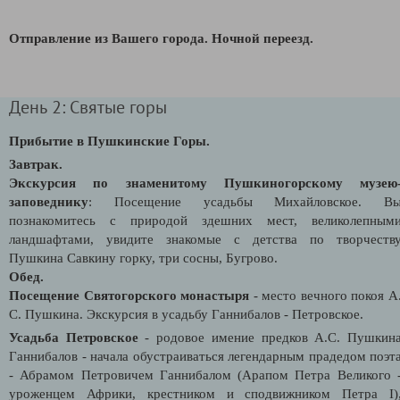
Отправление из Вашего города.
Ночной переезд.
День 2: Святые горы
Прибытие в Пушкинские Горы.
Завтрак.
Экскурсия по знаменитому Пушкиногорскому музею
заповеднику
: Посещение усадьбы Михайловское. В
познакомитесь с природой здешних мест, великолепным
ландшафтами, увидите знакомые с детства по творчеств
Пушкина Савкину горку, три сосны, Бугрово.
Обед.
Посещение Святогорского монастыря
- место вечного покоя А
С. Пушкина. Экскурсия в усадьбу Ганнибалов - Петровское.
Усадьба Петровское
- родовое имение предков А.С. Пушкин
Ганнибалов - начала обустраиваться легендарным прадедом поэт
- Абрамом Петровичем Ганнибалом (Арапом Петра Великого 
уроженцем Африки, крестником и сподвижником Петра I)