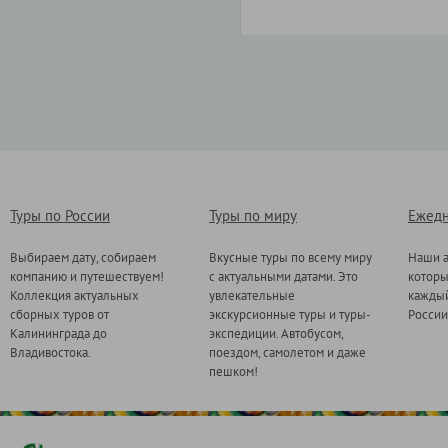
Туры по России
Туры по миру
Ежедн
Выбираем дату, собираем
Вкусные туры по всему миру
Наши а
компанию и путешествуем!
с актуальными датами. Это
котор
Коллекция актуальных
увлекательные
каждый
сборных туров от
экскурсионные туры и туры-
России
Калининграда до
экспедиции. Автобусом,
Владивостока.
поездом, самолетом и даже
пешком!