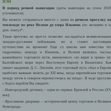
ИЛИ
В период речной навигации
(даты навигации на сезон 202
уточняются
):
Вы можете отправиться вместе с нами на
речную прогулку н
теплоходе по реке Волхов до озера Ильмень
(по желанию и з
доп. плату)*.
Такая прогулка не просто позволит насладиться великолепным
западно-русскими пейзажами, но и станет настоящи
путешествие во времени! Еще со школы нам известны эт
гидронимы: некогда и Ильмень, и Волхов являлись часть
важнейшего торгового пути, именуемого «из варяг в греки» (и
Балтийского моря через Восточную Европу в Византию). Ка
пишет академик Д. С. Лихачёв, этот торговый путь «был в Европ
наиболее важным вплоть до XII века, когда европейская торговл
между югом и севером переместилась на запад». В ходе прогулк
с борта корабля Вы увидите:
- Новгородский детинец – один из первых Кремлей в России (X
век);
- Ярославово дворище – исторический центр торговли в Велико
Новгороде;