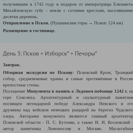
получившим в 1742 году в подарок от императрицы Елизавет
Михайловскую губу - земли с сотнями крестьян, населявшим
десятки деревень.
Отправление в Псков.
(Пушкинские горы → Псков: 124 км)
Размещение в гостинице.
День 3: Псков + Изборск* + Печоры*
Завтрак.
Обзорная экскурсия по Пскову
: Псковский Кром, Троицки
собор, средневековые храмы и самые протяжённые в Росси
крепостные стены.
Посещение
Монумента в память о Ледовом побоище 1242 г.
н
горе Соколиха.
Архитектурный и скульптурный памятни
посвящен легендарной победе Александра Невского и ег
дружины над войском немецких рыцарей на берегах Чудског
озера.
Авторами монумента являются главный архитекто
Псковской области - П. С. Бутенко, а также И. И. Козловский 
автор памятника Ломоносову в Москве. Масштабна