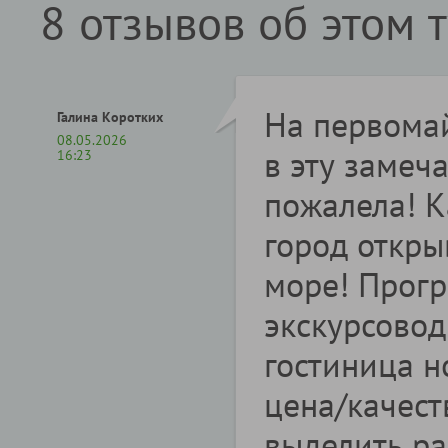
8 отзывов об этом 
На первомай
Галина Коротких
08.05.2026
в эту замеч
16:23
пожалела! 
город откры
море! Прог
экскурсовод
гостиница 
цена/качест
выделить р