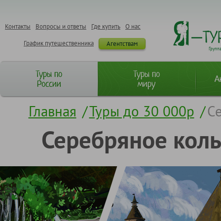
Контакты
Вопросы и ответы
Где купить
О нас
График путешественника
Агентствам
Групп
Туры по
Туры по
А
России
миру
Главная
/
Туры до 30 000р
/
Се
Серебряное коль