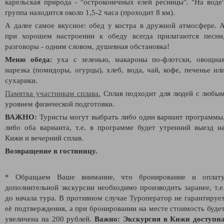
карельская природа - "остроконечных елей ресницы". "На воде
группа находится около 1,5-2 часа (проходит 8 км).
А далее самое вкусное: обед у костра в дружной атмосфере. 
при хорошем настроении к обеду всегда прилагаются песни
разговоры - одним словом, душевная обстановка!
Меню обеда:
уха с зеленью, макароны по-флотски, овощна
нарезка (помидоры, огурцы), хлеб, вода, чай, кофе, печенье ил
сухарики.
Памятка участникам сплава.
Сплав подходит для людей с любы
уровнем физической подготовки.
ВАЖНО:
Туристы могут выбрать либо один вариант программы
либо оба варианта, т.е. в программе будет утренний выезд н
Кижи и вечерний сплав.
Возвращение в гостиницу.
* Обращаем Ваше внимание, что бронирование и оплат
дополнительной экскурсии необходимо производить заранее, т.е
до начала тура. В противном случае Туроператор не гарантируе
её подтверждения, а при бронировании на месте стоимость буде
увеличена на 200 рублей.
Важно: Экскурсия в Кижи доступн