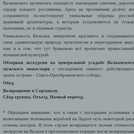
Валаамского архипелага находятся заповедные святыни, дороги
сердцу каждого россиянина. Здесь на протяжении долгих ле
сохраняются по-настоящему уникальные образцы русско
церковной архитектуры, к которым устремляются не тольк
паломники, но и обычные туристы.
Уникальность Валаама, невероятно красивого и сохранившег
свою удивительную природу практически в первозданном виде
еще и в том, что тут буквально всё пропитано православно
монашеской культурой.
Обзорная экскурсия по центральной усадьбе Валаамског
мужского монастыря
с посещением главного действующег
храма острова – Спасо-Преображенского собора.
Обед.
Возвращение в Сортавалу.
Сбор группы.
Отъезд. Ночной переезд.
* Обращаем внимание, что в связи с погодными условиями 
возможными поломками кораблей на Ладоге есть некоторый рис
отмены поездок. В этом случае возвращается полная стоимост
экскурсии на Валаам в претензионном порядке после возвращени