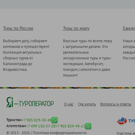
Туры по России
Туры по миру
Ежедн
Выбираем дату, собираем
Вкусные туры по всему миру
Наши а
компанию и путешествуем!
с актуальными датами. Это
котор
Коллекция актуальных
увлекательные
каждый
сборных туров от
экскурсионные туры и туры-
России
Калининграда до
экспедиции. Автобусом,
Владивостока.
поездом, самолетом и даже
пешком!
О нас
Где купить
Вопросы и ответы
Туристам
+7 903 829-50-48
Агентствам
+7 499 130-57-28
+7 903 829-49-13
© 2013 - 2026 |
Политика конфиденциальности
Участник 