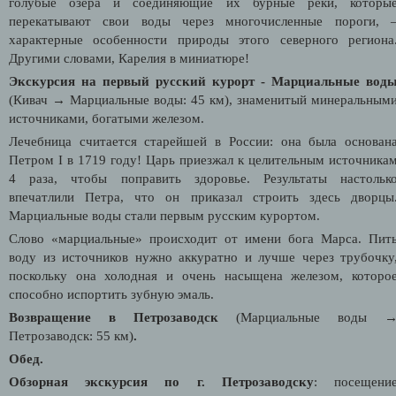
голубые озёра и соединяющие их бурные реки, которы
перекатывают свои воды через многочисленные пороги, 
характерные особенности природы этого северного региона
Другими словами, Карелия в миниатюре!
Экскурсия на первый русский курорт - Марциальные вод
(Кивач
→ Марциальные воды: 45 км), знаменитый
минеральным
источниками, богатыми железом.
Лечебница считается старейшей в России: она была основан
Петром I в 1719 году! Царь приезжал к целительным источника
4 раза, чтобы поправить здоровье. Результаты настольк
впечатлили Петра, что он приказал строить здесь дворцы
Марциальные воды стали первым русским курортом.
Слово «марциальные» происходит от имени бога Марса. Пит
воду из источников нужно аккуратно и лучше через трубочку
поскольку она холодная и очень насыщена железом, которо
способно испортить зубную эмаль.
Возвращение в Петрозаводск
(Марциальные воды
Петрозаводск: 55 км)
.
Обед.
Обзорная экскурсия по г. Петрозаводску
: посещени