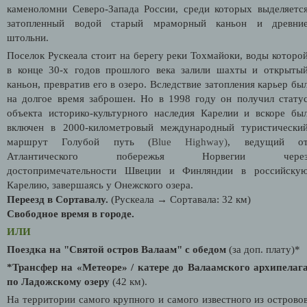
каменоломни Северо-Запада России, среди которых выделяетс
затопленный водой старый мраморный каньон и древни
штольни.
Поселок Рускеала стоит на берегу реки Тохмайоки, воды которо
в конце 30-х годов прошлого века залили шахты и открыты
каньон, превратив его в озеро. Вследствие затопления карьер бы
на долгое время заброшен. Но в 1998 году он получил стату
объекта историко-культурного наследия Карелии и вскоре бы
включен в 2000-километровый международный туристически
маршрут Голубой путь (
Blue Highway)
, ведущий о
Атлантического побережья Норвегии чере
достопримечательности Швеции и Финляндии в российску
Карелию, завершаясь у Онежского озера.
Переезд в Сортавалу.
(Рускеала → Сортавала: 32 км)
Свободное время в городе.
ИЛИ
Поездка на "Святой остров Валаам" с обедом
(за доп. плату)*
*Трансфер на «Метеоре» / катере до Валаамского архипелаг
по Ладожскому озеру
(42 км).
На территории самого крупного и самого известного из острово