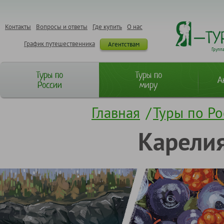
Контакты
Вопросы и ответы
Где купить
О нас
График путешественника
Агентствам
Групп
Туры по
Туры по
А
России
миру
Главная
/
Туры по Ро
Карелия