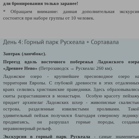
для бронирования только заранее!
* Обращаем внимание: данная дополнительная экскурси
состоится при наборе группы от 10 человек.
День 4: Горный парк Рускеала + Сортавала
Завтрак (ланчбокс).
Переезд вдоль восточного побережья Ладожского озер
«Древнее Нево»
(Петрозаводск → Рускеала: 260 км).
Ладожское озеро - крупнейшее пресноводное озеро н
территории Европы. С глубокой древности в этих отдаленны
краях селились христианские праведники. Здесь образовывалис
скиты разраставшиеся в монастыри. Особую красоту пейзаж
придает архипелаг Ладожских шхер - живописные скалисты
острова, разделенные извилистыми проливами.
Тако
удивительный пейзаж получился благодаря северному леднику
продвигаясь, он разрушал горные породы, создава
неравномерный рельеф.
Экскурсия в горный парк Рускеала
- самые знамениты