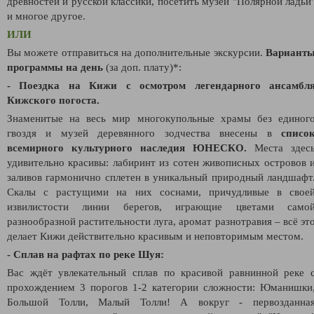
древностей и русской классики, посетить музей "Полярной ладьи
и многое другое.
ИЛИ
Вы можете отправиться на дополнительные экскурсии.
Вариант
программы на день
(за доп. плату)*:
- Поездка на Кижи с осмотром легендарного ансамбл
Кижского погоста.
Знаменитые на весь мир многокупольные храмы без единог
гвоздя и музей деревянного зодчества внесены в
списо
всемирного культурного наследия ЮНЕСКО.
Места здес
удивительно красивы: лабиринт из сотен живописных островов 
заливов гармонично сплетен в уникальный природный ландшафт
Скалы с растущими на них соснами, причудливые в свое
извилистости линии берегов, играющие цветами само
разнообразной растительности луга, аромат разнотравия – всё эт
делает Кижи действительно красивым и неповторимым местом.
- Сплав на рафтах по реке Шуя:
Вас ждёт увлекательный сплав по красивой равнинной реке 
прохождением 3 порогов 1-2 категории сложности: Юманишки
Большой Толли, Малый Толли! А вокруг - первозданна