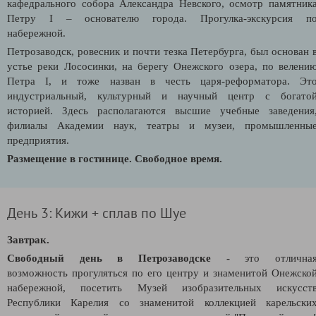
кафедрального собора Александра Невского, осмотр памятник
Петру I – основателю города. Прогулка-экскурсия п
набережной.
Петрозаводск, ровесник и почти тезка Петербурга, был основан 
устье реки Лососинки, на берегу Онежского озера, по велени
Петра I, и тоже назван в честь царя-реформатора. Эт
индустриальный, культурный и научный центр с богато
историей. Здесь располагаются высшие учебные заведения
филиалы Академии наук, театры и музеи, промышленны
предприятия.
Размещение в гостинице. Свободное время.
День 3: Кижи + сплав по Шуе
Завтрак.
Свободный день в Петрозаводске -
это отлична
возможность
прогуляться по его центру и знаменитой Онежско
набережной, посетить Музей изобразительных искусст
Республики Карелия со знаменитой коллекцией карельски