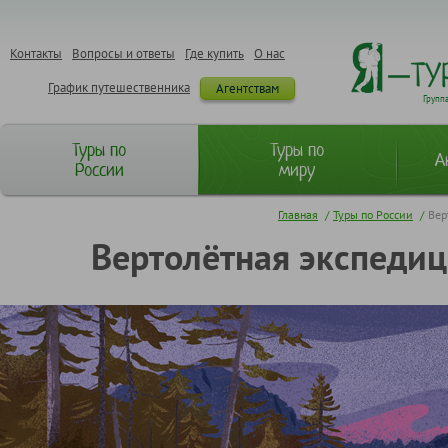
Контакты
Вопросы и ответы
Где купить
О нас
График путешественника
Агентствам
Групп
Туры по
Туры по
А
России
миру
Главная
/
Туры по России
/
Вер
Вертолётная экспедиц