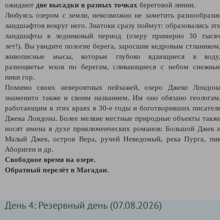
ожидают
две высадки в разных точках
береговой линии.
Любуясь озером с земли, невозможно не заметить разнообрази
ландшафтов вокруг него. Знатоки сразу поймут: образовались эт
ландшафты в ледниковый период (озеру примерно 30 тыся
лет!). Вы увидите пологие берега, заросшие кедровым стлаником
живописные мысы, которые глубоко вдающиеся в воду
разноцветье мхов по берегам, сливающиеся с небом снежны
пики гор.
Помимо своих невероятных пейзажей, озеро Джеко Лондон
знаменито также и своим названием. Им оно обязано геологам
работающим в этих краях в 30-е годы и боготворивших писател
Джека Лондона. Более мелкие местные природные объекты такж
носят имена в духе приключенческих романов: Большой Джек 
Малый Джек, остров Вера, ручей Неведомый, река Пурга, пи
Абориген и др.
Свободное время на озере.
Обратный перелёт в Магадан.
День 4: Резервный день (07.08.2026)