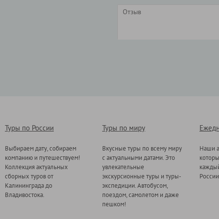
Туры по России
Туры по миру
Ежедн
Выбираем дату, собираем
Вкусные туры по всему миру
Наши а
компанию и путешествуем!
с актуальными датами. Это
котор
Коллекция актуальных
увлекательные
каждый
сборных туров от
экскурсионные туры и туры-
России
Калининграда до
экспедиции. Автобусом,
Владивостока.
поездом, самолетом и даже
пешком!