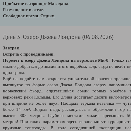
Прибытие в аэропорт Магадана.
Размещение в отеле.
Свободное время. Отдых.
День 3: Озеро Джека Лондона (06.08.2026)
Завтрак.
Встреча с проводниками.
Перелёт к озеру Джека Лондона на вертолёте Ми-8.
Только та
можно добраться до знаменитого водоёма, ведь сюда не ведёт н
одна тропа.
Ещё на подлёте нам откроется удивительной красоты зрелище
вытянутое по форме озеро Джека Лондона сверху напоминае
норвежский фьорд, спрятавшийся среди горных хребтов 
верховьях реки Колымы. Его длина достигает десяти километро
при ширине не более двух. Площадь зеркала невелика — чут
более 14 км². Водная гладь раскинулась в обрамлении гор н
высоте 803 метров. Глубина местами может превышать 5
метров! При таких параметрах здесь вполне могут курсироват
круизные теплоходы. В ходе сегодняшней экспедиции на