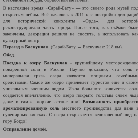
В настоящее время «Сарай-Бату» — это своего рода музей по
открытым небом. Всё началось в 2011 г. с постройки декораци
для исторической киноленты «Орда», для которо
реконструировали часть города. После того, как съёмки был
закончены, декорации решили не сносить, а использовать ка
культурный центр.
Переезд в Баскунчак.
(Сарай-Бату → Баскунчак: 218 км).
Обед.
Поездка к озеру
Баскунчак
- крупнейшему месторождени
поваренной соли в России. Научно доказано, что соль 
минеральная грязь озера являются мощными лечебным
средствами. Самое же озеро привлекает туристов еще и свои
уникальным внешним видом. Из-за большого количества сол
создается впечатление, что озеро покрыто толстым слоем льд
даже в самые жаркие летние дни!
Возможность
приобрест
ароматизированную соль
местного производства для ванн 
сувенирных киосках. С озера открывается великолепный вид н
гору Богдо!
Отправление домой.