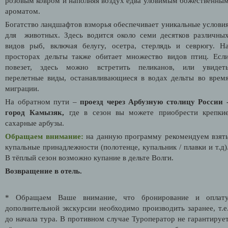
розовым ковром и наполняя воздух едва уловимым божественны
ароматом.
Богатство ландшафтов взморья обеспечивает уникальные услови
для животных. Здесь водится около семи десятков различны
видов рыб, включая белугу, осетра, стерлядь и севрюгу. Н
просторах дельты также обитает множество видов птиц. Есл
повезет, здесь можно встретить пеликанов, или увидет
перелетные виды, останавливающиеся в водах дельты во врем
миграции.
На обратном пути –
проезд через Арбузную столицу России 
город Камызяк,
где в сезон вы можете приобрести крепки
сахарные арбузы.
Обращаем внимание:
на данную программу рекомендуем взят
купальные принадлежности (полотенце, купальник / плавки и т.д)
В тёплый сезон возможно купание в дельте Волги.
Возвращение в отель.
* Обращаем Ваше внимание, что бронирование и оплат
дополнительной экскурсии необходимо производить заранее, т.е
до начала тура. В противном случае Туроператор не гарантируе