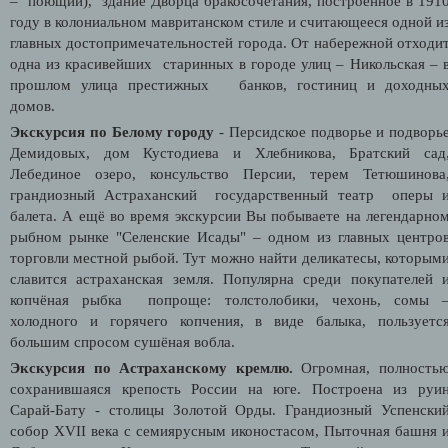
– поющий), здание Дворца бракосочетания, построенное в 191
году в колониальном мавританском стиле и считающееся одной и
главных достопримечательностей города. От набережной отходи
одна из красивейших старинных в городе улиц – Никольская – 
прошлом улица престижных банков, гостиниц и доходны
домов.
Экскурсия по Белому городу
- Персидское подворье и подворь
Демидовых, дом Кустодиева и Хлебникова, Братский сад
Лебединое озеро, консульство Персии, терем Тетюшинова
грандиозный Астраханский государственный театр оперы 
балета. А ещё во время экскурсии Вы побываете на легендарно
рыбном рынке "Селенские Исады" – одном из главных центро
торговли местной рыбой. Тут можно найти деликатесы, которым
славится астраханская земля. Популярна среди покупателей 
копчёная рыбка попроще: толстолобики, чехонь, сомы 
холодного и горячего копчения, в виде балыка, пользуетс
большим спросом сушёная вобла.
Экскурсия по Астраханскому кремлю.
Огромная, полность
сохранившаяся крепость России на юге. Построена из руи
Сарай-Бату - столицы Золотой Орды. Грандиозный Успенски
собор XVII века с семиярусным иконостасом, Пыточная башня 