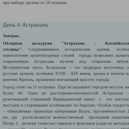
при наборе группы от 10 человек.
День 4: Астрахань
Завтрак.
Обзорная экскурсия "Астрахань - Каспийска
столица".
Сохранившиеся исторические здания, особо
переплетение архитектурных стилей города позволяют назват
современную Астрахань музеем под открытым небом
Историческая часть Астрахани – это подворья восточных 
русских купцов, особняки XVIII - XIX веков, храмы и мечети и
конечно Кремль, органично венчающий красоту города.
Город стоит на 11 островах. Ещё её называют городом мостов: и
более 40. Одна из достопримечательностей Астрахани 
рукотворный старинный Варвациевский канал с его шесть
мостами и старинными особняками по берегам. Особая гордост
– обновлённая гранитная набережная Волги, протяжённостью 
км, где располагаются величественный бронзовый памятни
Петру I, десятки тенистых скверов и фонтанов (один из которы