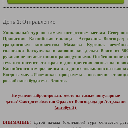
День 1: Отправление
Уникальный тур по самым интересным местам Северног
Прикаспия. Каспийская столица - Астрахань, Волгоград 
грандиозным комплексом Мамаева Кургана, лечебны
солончаки Баскунчака и живописная дельта Волги из 50
рукавов не оставят никого равнодушными. Особенно повезе
тем, кто посетит эти края в дни цветения лотоса на поля
Каспийского взморья летом или диких тюльпанов на склона
Богдо в мае.
«Изюминка» программы - посещение столиц
российского буддизма - Элисты.
Не успели забронировать место на самые популярные
даты?
Смотрите Золотая Орда: от Волгограда до Астрахани
(автобус 2)
ВНИМАНИЕ!
Датой начала (окончания) тура считается дат