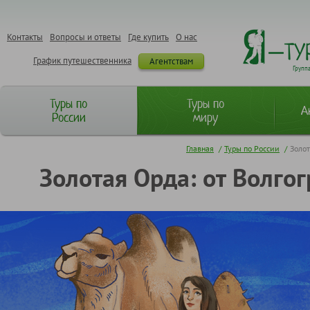
Контакты
Вопросы и ответы
Где купить
О нас
График путешественника
Агентствам
Групп
Туры по
Туры по
А
России
миру
Главная
/
Туры по России
/
Золот
Золотая Орда: от Волгог