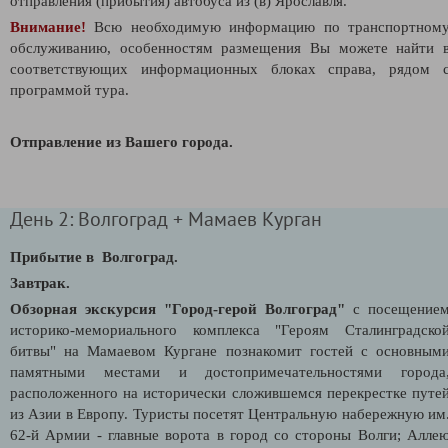
отправления (прибытия) автобуса из (в) Ярославля.
Внимание!
Всю необходимую информацию по транспортном
обслуживанию, особенностям размещения Вы можете найти 
соответствующих информационных блоках справа, рядом 
программой тура.
Отправление из Вашего города.
День 2: Волгоград + Мамаев Курган
Прибытие в Волгоград.
Завтрак.
Обзорная экскурсия "Город-герой Волгоград"
с посещение
историко-мемориального комплекса "Героям Сталинградско
битвы" на Мамаевом Кургане познакомит гостей с основным
памятными местами и достопримечательностями города
расположенного на исторически сложившемся перекрестке путе
из Азии в Европу. Туристы посетят Центральную набережную им
62-й Армии - главные ворота в город со стороны Волги; Алле