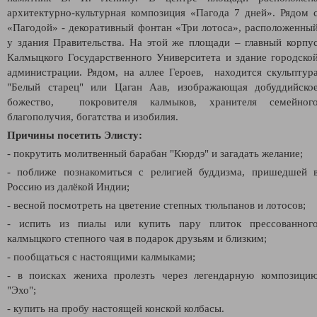
архитектурно-культурная композиция «Пагода 7 дней». Рядом 
«Пагодой» - декоративный фонтан «Три лотоса», расположенны
у здания Правительства. На этой же площади – главный корпу
Калмыцкого Государственного Университета и здание городско
администрации. Рядом, на аллее Героев, находится скульптур
"Белый старец" или Цаган Аав, изображающая добуддийско
божество, покровителя калмыков, хранителя семейног
благополучия, богатства и изобилия.
Причины посетить Элисту:
- покрутить молитвенный барабан "Кюрдэ" и загадать желание;
- поближе познакомиться с религией буддизма, пришедшей 
Россию из далёкой Индии;
- весной посмотреть на цветение степных тюльпанов и лотосов;
- испить из пиалы или купить пару плиток прессованног
калмыцкого степного чая в подарок друзьям и близким;
- пообщаться с настоящими калмыками;
- в поисках жениха пролезть через легендарную композици
"Эхо";
- купить на пробу настоящей конской колбасы.