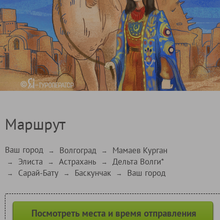
Маршрут
Ваш город
Волгоград
Мамаев Курган
→
→
Элиста
Астрахань
Дельта Волги*
→
→
→
Сарай-Бату
Баскунчак
Ваш город
→
→
→
Посмотреть места и время отправления