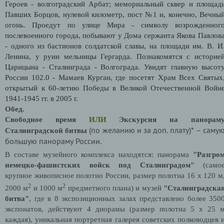
Героев - волгоградский Арбат; мемориальный сквер и площад
Павших Борцов, нулевой километр, пост №1 и, конечно, Вечны
огонь. Проедут по улице Мира - символу возрожденног
послевоенного города, побывают у Дома сержанта Якова Павлов
- одного из бастионов солдатской славы, на площади им. В. И
Ленина, у руин мельницы Гергарда. Познакомятся с историе
Царицына - Сталинграда - Волгограда. Увидят главную высот
России 102.0 - Мамаев Курган, где посетят Храм Всех Святых
открытый к 60-летию Победы в Великой Отечественной Войн
1941-1945 гг. в 2005 г.
Обед.
Свободное время
ИЛИ
Экскурсия на панорам
(по желанию и за доп. плату)*
– саму
Сталинградской битвы
большую панораму России.
В составе музейного комплекса находятся: панорама
"Разгро
немецко-фашистских войск под Сталинградом"
(само
крупное живописное полотно России, размер полотна 16 х 120 м
2
2
2000 м
и 1000 м
предметного плана) и музей
"Сталинградска
битва"
, где в 8 экспозиционных залах представлено более 350
экспонатов, действуют 4 диорамы (размер полотна 5 х 25 
каждая), уникальная портретная галерея советских полководцев 