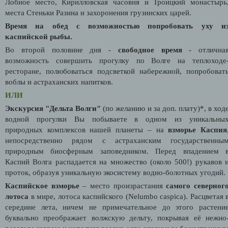
Лобное место, Кирилловская часовня и Троицкий монастырь
места Стеньки Разина и захоронения грузинских царей.
Время на обед с возможностью попробовать уху и
каспийской рыбы.
Во второй половине дня -
свободное время
- отлична
возможность совершить прогулку по Волге на теплоходе
ресторане, полюбоваться подсветкой набережной, попробоват
воблы и астраханских напитков.
ИЛИ
Экскурсия "Дельта Волги"
(по желанию и за доп. плату)*, в ход
водной прогулки Вы побываете в одном из уникальны
природных комплексов нашей планеты – на
взморье Каспия
непосредственно рядом с астраханским государственны
природным биосферным заповедником. Перед впадением 
Каспий Волга распадается на множество (около 500!) рукавов 
проток, образуя уникальную экосистему водно-болотных угодий.
Каспийское взморье
– место произрастания
самого северног
лотоса
в мире, лотоса каспийского (Nelumbo caspica). Расцветая 
середине лета, ничем не примечательное до этого растени
буквально преображает волжскую дельту, покрывая её нежно