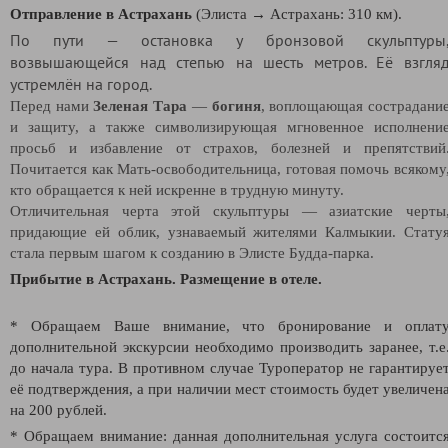
Отправление в Астрахань
(Элиста → Астрахань: 310 км).
По пути — остановка у бронзовой скульптуры
возвышающейся над степью на шесть метров. Её взгля
устремлён на город.
Перед нами
Зеленая Тара
—
богиня
, воплощающая сострадани
и защиту, а также символизирующая мгновенное исполнени
просьб и избавление от страхов, болезней и препятствий
Почитается как Мать-освободительница, готовая помочь всякому
кто обращается к ней искренне в трудную минуту.
Отличительная черта этой скульптуры — азиатские черты
придающие ей облик, узнаваемый жителями Калмыкии. Стату
стала первым шагом к созданию в Элисте Будда-парка.
Прибытие в Астрахань. Размещение в отеле.
* Обращаем Ваше внимание, что бронирование и оплат
дополнительной экскурсии необходимо производить заранее, т.е
до начала тура. В противном случае Туроператор не гарантируе
её подтверждения, а при наличии мест стоимость будет увеличен
на 200 рублей.
* Обращаем внимание: данная дополнительная услуга состоитс