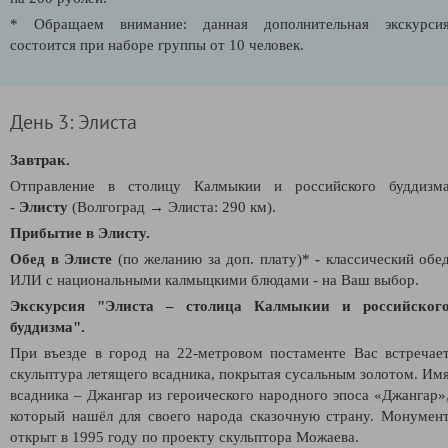
* Обращаем внимание: данная дополнительная экскурси
состоится при наборе группы от 10 человек.
День 3: Элиста
Завтрак.
Отправление в
столицу Калмыкии и российского буддизм
-
Элисту
(Волгоград → Элиста: 290 км).
Прибытие в Элисту.
Обед в Элисте
(по желанию за доп. плату)*
-
классический обе
ИЛИ с национальными калмыцкими блюдами - на Ваш выбор.
Экскурсия "Элиста – столица Калмыкии и российског
буддизма".
При въезде в город на 22-метровом постаменте Вас встречае
скульптура летящего всадника, покрытая сусальным золотом. Им
всадника – Джангар из героического народного эпоса «Джангар»
который нашёл для своего народа сказочную страну. Монумен
открыт в 1995 году по проекту скульптора Можаева.