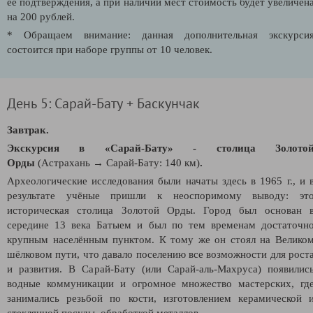
её подтверждения, а при наличии мест стоимость будет увеличен
на 200 рублей.
* Обращаем внимание: данная дополнительная экскурси
состоится при наборе группы от 10 человек.
День 5: Сарай-Бату + Баскунчак
Завтрак.
Экскурсия в «Сарай-Бату» - столица Золото
Орды
(Астрахань → Сарай-Бату: 140 км)
.
Археологические исследования были начаты здесь в 1965 г., и 
результате учёные пришли к неоспоримому выводу: эт
историческая столица Золотой Орды. Город был основан 
середине 13 века Батыем и был по тем временам достаточн
крупным населённым пунктом. К тому же он стоял на Велико
шёлковом пути, что давало поселению все возможности для рост
и развития. В Сарай-Бату (или Сарай-аль-Махруса) появилис
водные коммуникации и огромное множество мастерских, гд
занимались резьбой по кости, изготовлением керамической 
стеклянной посуды, обработкой металлов.