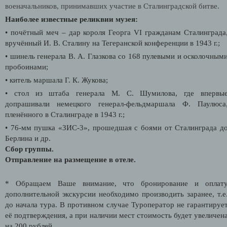
военачальников, принимавших участие в Сталинградской битве.
Наиболее известные реликвии музея:
• почётный меч – дар короля Георга VI гражданам Сталинграда
вручённый И. В. Сталину на Тегеранской конференции в 1943 г.;
• шинель генерала В. А. Глазкова со 168 пулевыми и осколочным
пробоинами;
• китель маршала Г. К. Жукова;
• стол из штаба генерала М. С. Шумилова, где впервы
допрашивали немецкого генерал-фельдмаршала Ф. Паулюса
пленённого в Сталинграде в 1943 г.;
• 76-мм пушка «ЗИС-3», прошедшая с боями от Сталинграда д
Берлина и др.
Сбор группы.
Отправление на размещение в отеле.
* Обращаем Ваше внимание, что бронирование и оплат
дополнительной экскурсии необходимо производить заранее, т.е
до начала тура. В противном случае Туроператор не гарантируе
её подтверждения, а при наличии мест стоимость будет увеличен
на 200 рублей.