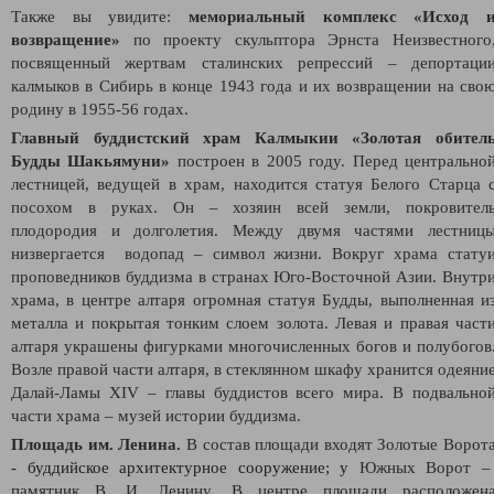
Также вы увидите:
мемориальный комплекс «Исход 
возвращение»
по проекту скульптора Эрнста Неизвестного
посвященный жертвам сталинских репрессий – депортаци
калмыков в Сибирь в конце 1943 года и их возвращении на сво
родину в 1955-56 годах.
Главный буддистский храм Калмыкии «Золотая обител
Будды Шакьямуни»
построен в 2005 году. Перед центрально
лестницей, ведущей в храм, находится статуя Белого Старца 
посохом в руках. Он – хозяин всей земли, покровител
плодородия и долголетия. Между двумя частями лестниц
низвергается водопад – символ жизни. Вокруг храма стату
проповедников буддизма в странах Юго-Восточной Азии. Внутр
храма, в центре алтаря огромная статуя Будды, выполненная и
металла и покрытая тонким слоем золота. Левая и правая част
алтаря украшены фигурками многочисленных богов и полубогов
Возле правой части алтаря, в стеклянном шкафу хранится одеяни
Далай-Ламы XIV – главы буддистов всего мира. В подвально
части храма – музей истории буддизма.
Площадь им. Ленина.
В состав площади входят Золотые Ворот
- буддийское архитектурное сооружение; у
Южных Ворот –
памятник В. И. Ленину. В центре площади расположен