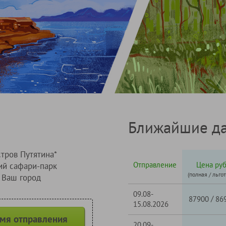
Ближайшие да
тров Путятина*
Отправление
Цена руб
ий сафари-парк
(полная / льго
Ваш город
09.08-
/
87900
86
15.08.2026
емя отправления
20.09-