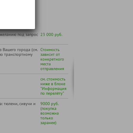
т:
 желанию под запрос
23 000 руб.
 Вашего города (см.
Стоимость
по транспортному
зависит от
конкретного
места
отправления
см. стоимость
ниже в блоке
"Информация
по перелёту"
: тюлени, сивучи и
9000 руб.
(покупка
возможна
только
заранее)