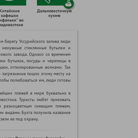
Китайские
Дальневосточную
кафешки
кухню
ифаньки" во
ладивостоке
ом берегу Уссурийского залива люди
и ненужные стеклянные бутылки и
ового завода. Однако со временем
лки бутылок, посуды и черепицы в
шки, отполированные волнами. Так
то загрязнение пошло этому месту на
 чтобы полюбоваться им, люди готовы
вейших пляжей в мире буквально в
востока. Туристы любят приезжать
ся разноцветным сияющим пляжем,
и видами. Бухта получила название
взяли ее под охрану.