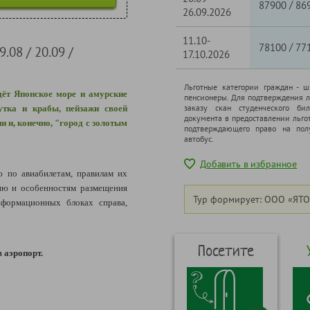
/
87900
86
26.09.2026
11.10-
/
78100
77
.08 / 20.09 /
17.10.2026
Льготные категории граждан - 
дёт Японское море и амурские
пенсионеры. Для подтверждения л
заказу скан студенческого бил
утка и крабы, пейзажи своей
документа в предоставлении льго
и и, конечно, "город с золотым
подтверждающего право на полу
автобус.
Добавить в избранное
по авиабилетам, правилам их
ию и особенностям размещения
Тур формирует: ООО «ЯТО
формационных блоках справа,
Посетите
в аэропорт.