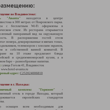
размещению:
ещение во Владивостоке:
ль "Аванта"
находится в центре
востока в 300 метрах от Покровского парка.
ра с бесплатным Wi-Fi оформлены в
сическом стиле. Из ресторана открывается
колепный панорамный вид на окружающую
ность. В распоряжении гостей отеля
та» номера, декорированные в мягких тонах,
одильником, телевизором с плоским экраном,
ом и собственной ванной комнатой. В
оране на 10 этаже предлагают блюда
пейской и средиземноморской кухни, а в
ном баре – разнообразные напитки.
с
:
у
лица Гоголя 41, Владивосток
:
www.hotel-avanta.ru
тровый адрес:
С252024006810
щение в г. Находка:
тиничный комплекс "Горизонт"
-
еменный отель в городе Находка, который
ерживается европейских стандартов
тва.
ер оснащен всем необходимым для