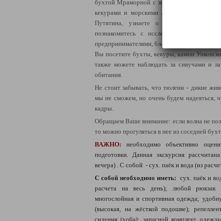
бухтой Мраморной с зелёным мрамором, ч
кекурами и морскими львами. По пути Вы
Путятина, узнаете о присоединении и 
познакомитесь с исследователями, перво
предпринимателями, благодаря которым край
Вы посетите бухты, кекуры, камни Унковско
также можете наблюдать за сивучами и ла
обитания.
Не стоит забывать, что тюлени - дикие жив
мы не сможем, но очень будем надеяться, ч
кадры.
Обращаем Ваше внимание: если волна не по
то можно прогуляться в нее из соседней бухт
ВАЖНО:
необходимо объективно оценит
подготовки. Д
анная экскурсия рассчитан
вечера)
. С собой - сух. паёк и вода (из расче
С собой необходимо иметь:
сух. паёк и в
расчета на весь день);
любой рюкзак 
многослойная и спортивная одежда; удоб
(высокая, на жёсткой подошве); репеллен
сидения (хоба); запасной комплект одежды