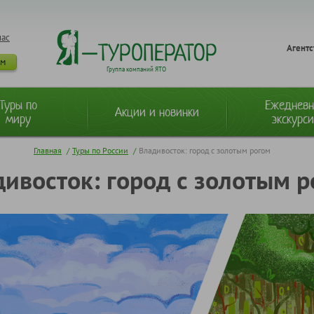
нас
Агентс
ам
Группа компаний ЯТО
Туры по
Ежеднев
Акции и новинки
миру
экскурс
Главная
/
Туры по России
/
Владивосток: город с золотым рогом
ивосток: город с золотым 