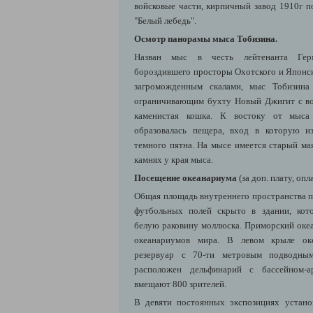
войсковые части, кирпичный завод 1910г п
"Белый лебедь".
Осмотр панорамы мыса Тобизина.
Назван мыс в честь
лейтенанта Гер
бороздившего просторы Охотского и Японс
загроможденным скалами, мыс Тобизина 
ограничивающим бухту Новый Джигит с во
каменистая кошка. К востоку от мыса
образовалась пещера, вход в которую и
темного пятна.
На мысе имеется старый ма
камнях у края мыса.
Посещение океанариума
(за доп. плату, опл
Общая площадь внутреннего пространства п
футбольных полей скрыто в здании, кот
белую раковину моллюска. Приморский ок
океанариумов мира. В левом крыле оке
резервуар с 70-ти метровым подводны
расположен дельфинарий с бассейном-а
вмещают 800 зрителей.
В девяти постоянных экспозициях устан