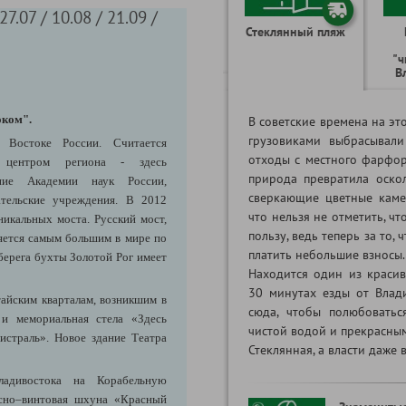
7.07 / 10.08 / 21.09 /
Стеклянный пляж
"ч
В
оком".
В советские времена на эт
грузовиками выбрасывал
 Востоке России. Считается
отходы с местного фарфор
центром региона - здесь
природа превратила оско
ние
Академии наук России,
сверкающие цветные каме
вательские учреждения. В 2012
что нельзя не отметить, ч
икальных моста. Русский мост,
пользу, ведь теперь за то,
ляется самым большим в мире по
платить небольшие взносы.
берега бухты Золотой Рог имеет
Находится один из краси
30 минутах езды от Влади
тайским кварталам, возникшим в
сюда, чтобы полюбовать
 и мемориальная стела «Здесь
чистой водой и прекрасным
гистраль».
Новое здание Театра
Стеклянная, а власти даже 
ладивостока на
Корабельную
усно–винтовая шхуна «Красный