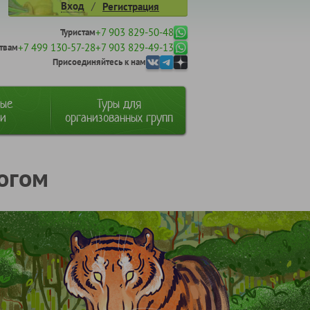
/
Вход
Регистрация
+7 903 829-50-48
Туристам
+7 499 130-57-28
+7 903 829-49-13
твам
Присоединяйтесь к нам
ные
Туры для
ии
организованных групп
рогом