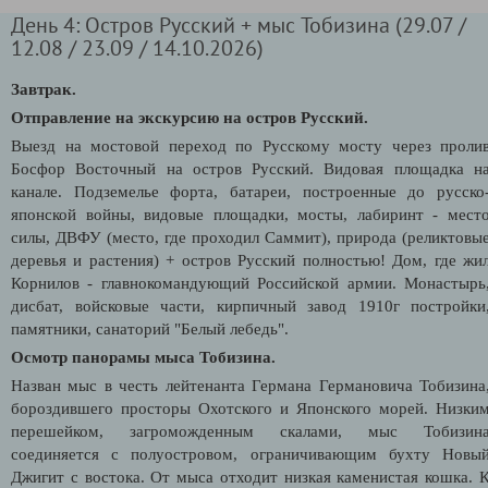
День 4: Остров Русский + мыс Тобизина (29.07 /
12.08 / 23.09 / 14.10.2026)
Завтрак.
Отправление на экскурсию на остров Русский.
Выезд на мостовой переход по Русскому мосту через проли
Босфор Восточный на остров Русский. Видовая площадка н
канале. П
одземелье форта, батареи, построенные до русско
японской войны, видовые площадки, мосты, лабиринт - мест
силы, ДВФУ (место, где проходил Саммит), природа (реликтовы
деревья и растения) + о
стров Русский полностью!
Дом, где жи
Корнилов - главнокомандующий Российской армии. Монастырь
дисбат, войсковые части, кирпичный завод 1910г постройки
памятники, санаторий "Белый лебедь".
Осмотр панорамы мыса Тобизина.
Назван мыс в честь
лейтенанта Германа Германовича Тобизина
бороздившего просторы Охотского и Японского морей
.
Низки
перешейком, загроможденным скалами, мыс Тобизин
соединяется с полуостровом, ограничивающим бухту Новы
Джигит с востока. От мыса отходит низкая каменистая кошка. 