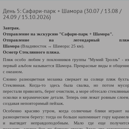
День 5: Сафари-парк + Шамора (30.07 / 13.08 /
24.09 / 15.10.2026)
Завтрак.
Отправление на экскурсию "
Сафари-парк + Шамора".
Отправление на легендарный пля
Шамора
(Владивосток
→
Шамора: 25 км).
Осмотр Стеклянного пляжа.
Пляж особо любим у поклонников группы "Мумий Тролль" - и
первый альбом называется Шамора. Прекрасные виды и общени
с океаном.
Словно разноцветная мозаика сверкает на солнце пляж бухт
Стеклянная. Когда-то здесь была свалка, но потом мусо
перестали привозить, берег очистили, а море обтесало стеклянны
осколки и керамические детали. Теперь они лежат ровным слоем
создавая неповторимый пейзаж.
Особенно красиво утром, когда солнечные блики играют н
разноцветном берегу: тогда он больше напоминает гору карамел
и выглядит неправдоподобным. Мало где еще получитс
походить, словно йог, по битому стеклу. Здесь это совершенн