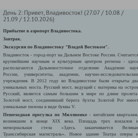
День 2: Привет, Владивосток! (27.07 / 10.08 /
21.09 / 12.10.2026)
Прибытие в аэропорт Владивостока.
Завтрак.
Экскурсия по Владивостоку "Владей Востоком".
Владивосток - город-порт на Дальнем Востоке России. Считаетс
крупнейшим научным и культурным центром региона - здес
располагаются
Дальневосточное отделение
Академии нау
России, университеты, академии, научно-исследовательски
учреждения. В 2012 году во Владивостоке были открыты дв
уникальных моста. Русский мост, ведущий с материка на остро
Русский, является самым большим в мире по длине пролета
Золотой мост, соединивший берега бухты Золотой Рог имее
уникальные пилоны в виде буквы V.
Пешеходная прогулка по Миллионке
- китайским кварталам
возникшим в конце XIX века. Площадь трех вокзалов 
мемориальная стела «Здесь заканчивается Велика
Транссибирская магистраль».
Новое здание Театра оперы 