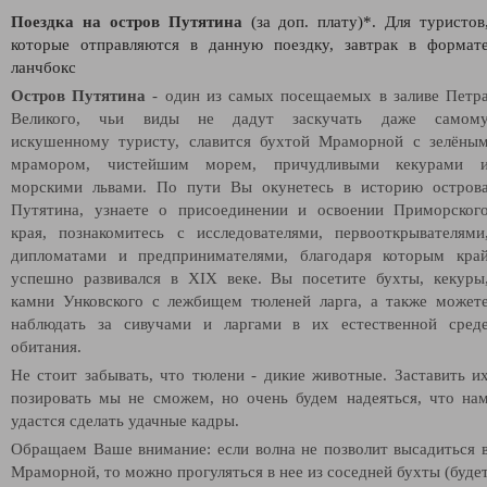
Поездка на остров Путятина
(за доп. плату)*. Для туристов
которые отправляются в данную поездку, завтрак в формат
ланчбокс
Остров Путятина
- один из самых посещаемых в заливе Петр
Великого, чьи виды не дадут заскучать даже самом
искушенному туристу, славится бухтой Мраморной с зелёны
мрамором, чистейшим морем, причудливыми кекурами 
морскими львами. По пути Вы окунетесь в историю остров
Путятина, узнаете о присоединении и освоении Приморског
края, познакомитесь с исследователями, первооткрывателями
дипломатами и предпринимателями, благодаря которым кра
успешно развивался в XIX веке. Вы посетите бухты, кекуры
камни Унковского с лежбищем тюленей ларга, а также может
наблюдать за сивучами и ларгами в их естественной сред
обитания.
Не стоит забывать, что тюлени - дикие животные. Заставить и
позировать мы не сможем, но очень будем надеяться, что на
удастся сделать удачные кадры.
Обращаем Ваше внимание: если волна не позволит высадиться 
Мраморной, то можно прогуляться в нее из соседней бухты (буде