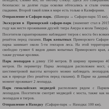
безопасно: за долгие годы осколки обтесались и стали очен
гладкими. Второй такой пляж в мире есть только в Калифорнии.
Отправление в Сафари-парк.
(Шамора
→
Сафари-парк: 55 км)
.
Экскурсия в Приморский сафари-парк
(знаменит стал в 201
году как место проживания друзей: тигра Амура и козла Тимура).
Посетители гарантированно наблюдают тигров с моста без всяки
решёток перед глазами.
Парк копытных
Приморского Сафари
парка занимает около 5-ти гектаров леса. На этой территори
свободно гуляют 6 видов диких копытных Приморского края, 
также ручные кролики.
Парк леопардов
в длину 150 метров. В ширину примерно 4
метров. По периметру Парка леопардов расположен мост, 
шестиметровой высоты которого можно наблюдать леопардов
как в природе (без решёток перед глазами). В Парке на данны
момент проживает 2 леопарда.
Парк гималайских медведей
расположен рядом с Парко
леопардов. Посетители смотрят медведей с моста, также как н
леопардов и тигров.
Отправление в Находку
(
Сафари-парк
→
Находка
: 100 км)
.