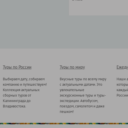
Туры по России
Туры по миру
Ежедн
Выбираем дату, собираем
Вкусные туры по всему миру
Наши а
компанию и путешествуем!
с актуальными датами. Это
котор
Коллекция актуальных
увлекательные
каждый
сборных туров от
экскурсионные туры и туры-
России
Калининграда до
экспедиции. Автобусом,
Владивостока.
поездом, самолетом и даже
пешком!