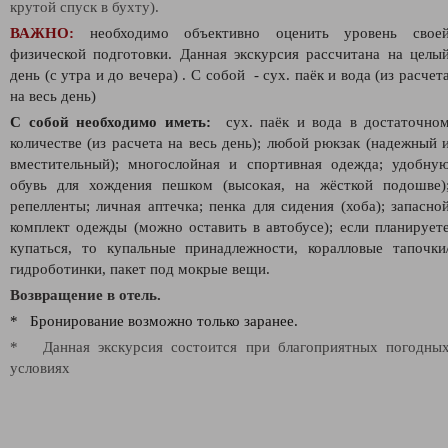
крутой спуск в бухту).
ВАЖНО:
необходимо объективно оценить уровень свое
физической подготовки. Д
анная экскурсия рассчитана на целы
день (с утра и до вечера)
. С собой - сух. паёк и вода (из расчет
на весь день)
С собой необходимо иметь:
сух. паёк и вода в достаточно
количестве (из расчета на весь день);
любой рюкзак (надежный 
вместительный); многослойная и спортивная одежда; удобну
обувь для хождения пешком (высокая, на жёсткой подошве)
репелленты; личная аптечка; пенка для сидения (хоба); запасно
комплект одежды (можно оставить в автобусе); если планирует
купаться, то купальные принадлежности, коралловые тапочки
гидроботинки, пакет под мокрые вещи.
Возвращение в отель.
* Бронирование возможно только заранее.
* Данная экскурсия состоится при благоприятных погодны
условиях