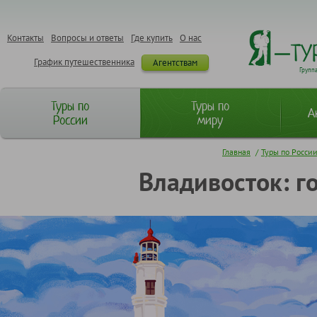
Контакты
Вопросы и ответы
Где купить
О нас
График путешественника
Агентствам
Групп
Туры по
Туры по
А
России
миру
Главная
/
Туры по Росси
Владивосток: г