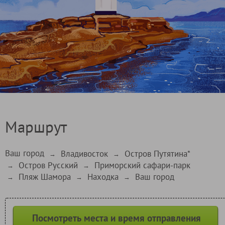
Маршрут
Ваш город
Владивосток
Остров Путятина*
→
→
Остров Русский
Приморский сафари-парк
→
→
Пляж Шамора
Находка
Ваш город
→
→
→
Посмотреть места и время отправления