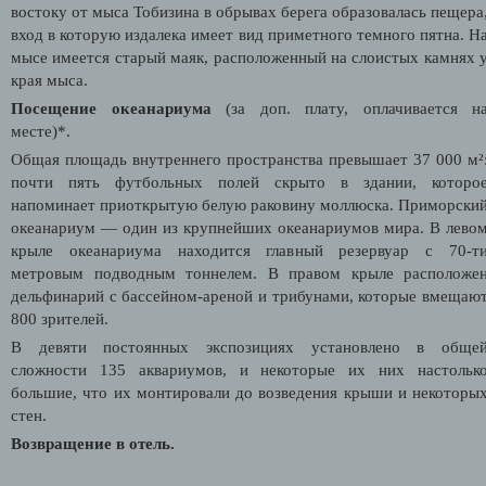
востоку от мыса Тобизина в обрывах берега образовалась пещера
вход в которую издалека имеет вид приметного темного пятна.
Н
мысе имеется старый маяк, расположенный на слоистых камнях 
края мыса.
Посещение океанариума
(за доп. плату, оплачивается н
месте)*.
Общая площадь внутреннего пространства превышает 37 000 м²
почти пять футбольных полей скрыто в здании, которо
напоминает приоткрытую белую раковину моллюска. Приморски
океанариум — один из крупнейших океанариумов мира. В лево
крыле океанариума находится главный резервуар с 70-т
метровым подводным тоннелем. В правом крыле расположе
дельфинарий с бассейном-ареной и трибунами, которые вмещаю
800 зрителей.
В девяти постоянных экспозициях установлено в обще
сложности 135 аквариумов, и некоторые их них
настольк
большие, что их монтировали до возведения крыши и некоторы
стен.
Возвращение в отель.