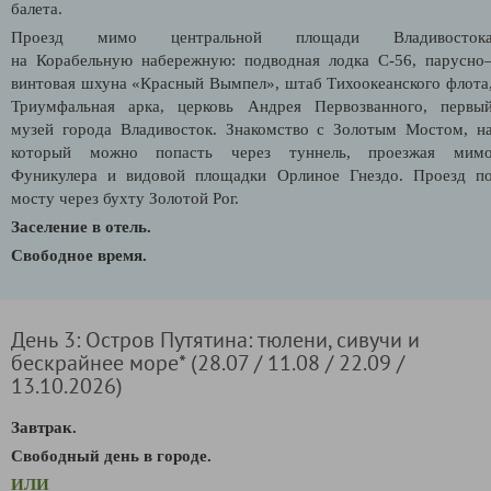
балета.
Проезд мимо центральной площади Владивосток
на
Корабельную набережную:
подводная лодка С-56, парусно
винтовая шхуна «Красный Вымпел», штаб Тихоокеанского флота
Триумфальная арка, церковь Андрея Первозванного, первы
музей города Владивосток. Знакомство с Золотым Мостом, н
который можно попасть через туннель, проезжая мим
Фуникулера и видовой площадки Орлиное Гнездо. Проезд п
мосту через бухту Золотой Рог.
Заселение в отель.
Свободное время.
День 3: Остров Путятина: тюлени, сивучи и
бескрайнее море* (28.07 / 11.08 / 22.09 /
13.10.2026)
Завтрак.
Свободный день в городе.
ИЛИ