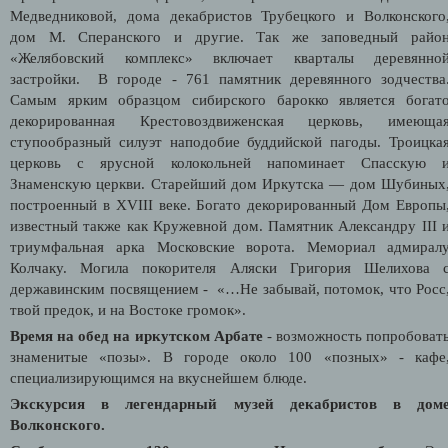
Медведниковой, дома декабристов Трубецкого и Волконского
дом М. Сперанского и другие. Так же заповедный райо
«Желябовский комплекс» включает кварталы деревянно
застройки. В городе - 761 памятник деревянного зодчества
Самым ярким образцом сибирского барокко является богат
декорированная Крестовоздвиженская церковь, имеюща
ступообразный силуэт наподобие буддийской пагоды. Троицка
церковь с ярусной колокольней напоминает Спасскую 
Знаменскую церкви. Старейший дом Иркутска — дом Шубиных
построенный в XVIII веке. Богато декорированный Дом Европы
известный также как Кружевной дом. Памятник Александру III 
триумфальная арка Московские ворота. Мемориал адмирал
Колчаку. Могила покорителя Аляски Григория Шелихова 
державинским посвящением - «…Не забывай, потомок, что Росс
твой предок, и на Востоке громок».
Время на обед на иркутском Арбате
- возможность попробоват
знаменитые «позы». В городе около 100 «позных» - кафе
специализирующимся на вкуснейшем блюде.
Экскурсия в легендарный музей декабристов в дом
Волконского.