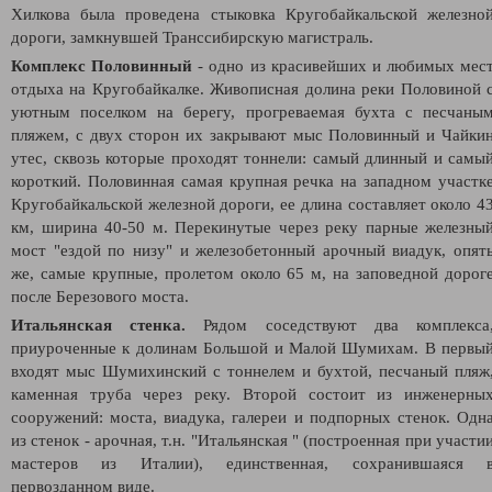
Хилкова была проведена стыковка Кругобайкальской железно
дороги, замкнувшей Транссибирскую магистраль.
Комплекс Половинный
- одно из красивейших и любимых мес
отдыха на Кругобайкалке. Живописная долина реки Половиной 
уютным поселком на берегу, прогреваемая бухта с песчаны
пляжем, с двух сторон их закрывают мыс Половинный и Чайки
утес, сквозь которые проходят тоннели: самый длинный и самы
короткий. Половинная самая крупная речка на западном участк
Кругобайкальской железной дороги, ее длина составляет около 4
км, ширина 40-50 м. Перекинутые через реку парные железны
мост "ездой по низу" и железобетонный арочный виадук, опят
же, самые крупные, пролетом около 65 м, на заповедной дорог
после Березового моста.
Итальянская стенка.
Рядом соседствуют два комплекса
приуроченные к долинам Большой и Малой Шумихам. В первы
входят мыс Шумихинский с тоннелем и бухтой, песчаный пляж
каменная труба через реку. Второй состоит из инженерны
сооружений: моста, виадука, галереи и подпорных стенок. Одн
из стенок - арочная, т.н. "Итальянская " (построенная при участи
мастеров из Италии), единственная, сохранившаяся 
первозданном виде.