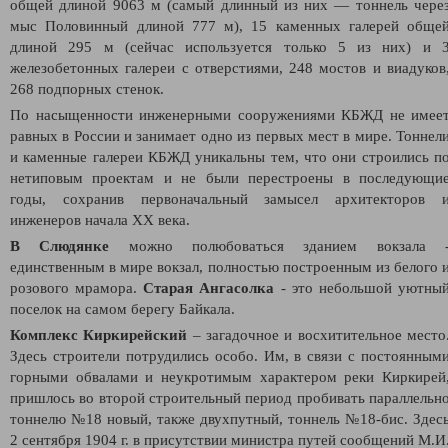
общей длиной 9063 м (самый длинный из них — тоннель чере
мыс Половинный длиной 777 м), 15 каменных галерей обще
длиной 295 м (сейчас используется только 5 из них) и 
железобетонных галереи с отверстиями, 248 мостов и виадуков
268 подпорных стенок.
По насыщенности инженерными сооружениями КБЖД не имее
равных в России и занимает одно из первых мест в мире. Тоннел
и каменные галереи КБЖД уникальны тем, что они строились п
нетиповым проектам и не были перестроены в последующи
годы, сохранив первоначальный замысел архитекторов 
инженеров начала XX века.
В Слюдянке
можно полюбоваться зданием вокзала 
единственным в мире вокзал, полностью построенным из белого 
розового мрамора.
Старая Ангасолка
- это небольшой уютны
поселок на самом берегу Байкала.
Комплекс Киркирейский
– загадочное и восхитительное место
Здесь строители потрудились особо. Им, в связи с постоянным
горными обвалами и неукротимым характером реки Киркирей
пришлось во второй строительный период пробивать параллельн
тоннелю №18 новый, также двухпутный, тоннель №18-бис. Здес
2 сентября 1904 г. в присутствии министра путей сообщений М.И