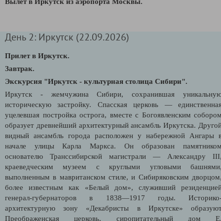
В
ылет в Иркутск из аэропорта Москвы.
День 2: Иркутск (22.09.2026)
Прилет в Иркутск.
Завтрак.
Экскурсия "Иркутск - культурная столица Сибири".
Иркутск - жемчужина Сибири, сохранившая уникальну
историческую застройку. Спасская церковь — единственна
уцелевшая постройка острога, вместе с Богоявленским соборо
образует древнейший архитектурный ансамбль Иркутска. Друго
видный ансамбль города расположен у набережной Ангары 
начале улицы Карла Маркса. Он образован памятнико
основателю Транссибирской магистрали — Александру III
краеведческим музеем с круглыми угловыми башнями
выполненным в мавританском стиле, и Сибиряковским дворцом
более известным как «Белый дом», служивший резиденцие
генерал-губернаторов в 1838—1917 годы. Историко
архитектурную зону «Декабристы в Иркутске» образую
Преображенская церковь, сиропитательный дом Е