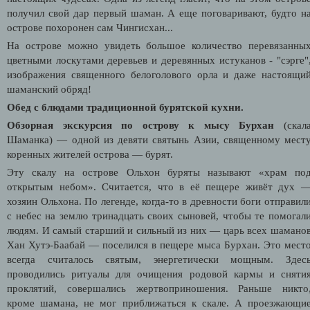
получил свой дар первый шаман. А еще поговаривают, будто н
острове похоронен сам Чингисхан...
На острове можно увидеть большое количество перевязанны
цветными лоскутами деревьев и деревянных истуканов - "сэрге"
изображения священного белоголового орла и даже настоящи
шаманский обряд!
Обед с блюдами традиционной бурятской кухни.
Обзорная экскурсия по острову к мысу Бурхан
(скал
Шаманка) — одной из девяти святынь Азии, священному мест
коренных жителей острова — бурят.
Эту скалу на острове Ольхон буряты называют «храм по
открытым небом». Считается, что в её пещере живёт дух 
хозяин Ольхона. По легенде, когда-то в древности боги отправил
с небес на землю тринадцать своих сыновей, чтобы те помогал
людям. И самый старший и сильный из них — царь всех шамано
Хан Хутэ-Баабай — поселился в пещере мыса Бурхан. Это мест
всегда считалось святым, энергетически мощным. Здес
проводились ритуалы для очищения родовой кармы и сняти
проклятий, совершались жертвоприношения. Раньше никто
кроме шамана, не мог приближаться к скале. А проезжающи