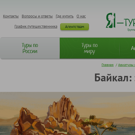
Контакты
Вопросы и ответы
Где купить
О нас
График путешественника
Агентствам
Групп
Туры по
Туры по
А
России
миру
Главная
/
Авиатуры 
Байкал: 