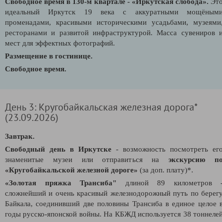
Свободное время в 130-м квартале - «Иркутская слобода».
Эт
идеальный Иркутск 19 века с аккуратными мощёным
променадами, красивыми историческими усадьбами, музеями
ресторанами и развитой инфраструктурой. Масса сувениров 
мест для эффектных фотографий.
Размещение в гостинице.
Свободное время.
День 3: Кругобайкальская железная дорога*
(23.09.2026)
Завтрак.
Свободный день в Иркутске
- возможность посмотреть ег
знаменитые музеи или отправиться на
экскурсию п
«Кругобайкальской железной дороге»
(за доп. плату)*.
«Золотая пряжка Трансиба"
длиной 89 километров 
сложнейший и очень красивый железнодорожный путь по берег
Байкала, соединивший две половины Трансиба в единое целое 
годы русско-японской войны. На КБЖД используется 38 тоннеле