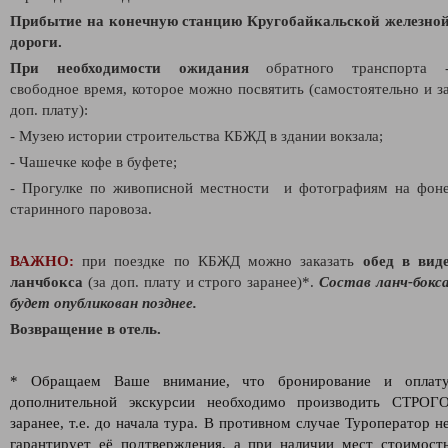
Прибытие на конечную станцию Кругобайкальской железно
дороги.
При необходимости ожидания
о
братного транспорта 
свободное время, которое можно посвятить (самостоятельно и з
доп. плату):
- Музею истории строительства КБЖД в здании вокзала;
- Чашечке кофе в буфете;
- Прогулке по живописной местности
и фотографиям на фон
старинного паровоза.
ВАЖНО:
при поездке по КБЖД можно заказать
обед в вид
ланчбокса
(за доп. плату и строго заранее)*.
Состав ланч-бокс
будет опубликован позднее.
Возвращение в отель.
* Обращаем Ваше внимание, что бронирование и оплат
дополнительной экскурсии необходимо производить СТРОГ
заранее, т.е. до начала тура. В противном случае Туроператор н
гарантирует её подтверждения, а при наличии мест стоимост