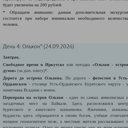
будет увеличена на 200 рублей.
* Обращаем внимание: данная дополнительная экскурси
состоится при наборе минимально необходимого количеств
человек.
День 4: Ольхон* (24.09.2026)
Завтрак.
Свободное время в Иркутске
или поездка
«Ольхон - остро
духов»
(за доп. плату)*.
Дорога до острова Ольхона.
По дороге -
фотостоп в Усть
Ордынском
- столице Усть-Ордынского Бурятского округа - 
памятника Всадник с конем.
Переправа на остров Ольхон
- одно из самых живописных 
загадочных мест на Байкале.
Здесь расположился цент
бурятского и азиатского шаманизма.
Язычники, шаманы
буддисты здесь обращаются к своим богам, учёные отмечаю
мощное геомагнитное поле, а местные жители рассказывают 
настоящих чудесах.
Одна из легенд гласит, что на этом остров