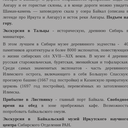
Ангару и ее гористые склоны, а в конце дороги можно увидет
Шаман-камень — заповедную скала у озера Байкал (описана 
легенде про Иркута и Ангару) и исток реки Ангары.
Подъем н
гору.
Экскурсия в Тальцы
- историческую, древнюю Сибирь 
миниатюре.
В этом лучшем в Сибири музее деревянного зодчества - 4
памятников архитектуры и более 8000 экспонатов, повествующи
о жизни сибирских сёл XVII—XIX веков. В музее 4 деревни
русская старожильческая, бурятская, эвенкийская и тофаларская
Среди самых знаменитых экспонатов - часть деревянног
Илимского острога, включающего в себя Большую Спасску
проезжую башню (1667 год постройки) и Казанскую привратну
церковь (1697 год постройки), перевезённых из затопленног
Илимска.
Прибытие в Листвянку
- главный порт Байкала.
Свободно
время на обед
в зоне прибрежных кафе. Возможност
попробовать байкальского омуля.
Экскурсия в Байкальский музей Иркутского научног
центра
Сибирского Отделения РАН
.