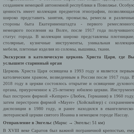
созданием немецкой автономной республики в Поволжье. Особу
ценность имеет коллекция предметов этнографии, позволяюща
широко представить занятия, промыслы, ремесла и различны
стороны быта Екатериненштадта - первого ремесленног
немецкого поселения на Волге, после 1917 года получившег
статус города. В коллекции широко представлены плотницкие
столярные, кузнечные инструменты, уникальная коллекци
мебели, плетеные изделия из соломы, вышивка, ткани.
Экскурсия в католическую церковь Христа Царя
,
где В
услышите старинный орган
Церковь Христа Царя освящена в 1993 году и является первы
католическим храмом, возведенным в России после 1917 года. 
2018 году в церкви состоялось открытие и освящение духовог
органа, приуроченное к 25-летнему юбилею церкви. Инструмен
был построен фирмой «Kemper» (Любек, Германия) в 1960 году
затем перестроен фирмой «Mayer» (Хойсвайлер) с сохранение
диспозиции в 1980 году, и ранее находился в евангелическо
лютеранской церкви святого Иоанна в немецком городе Нассау.
Отправление в Энгельс
(Маркс → Энгельс: 51 км)
В XVIII веке Саратов был важной пограничной крепостью, ем