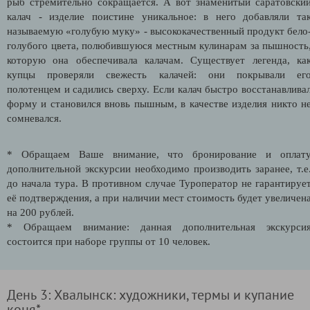
рыб стремительно сокращается. А вот знаменитый саратовски
калач - изделие поистине уникальное: в него добавляли та
называемую «голубую муку» - высококачественный продукт бело
голубого цвета, полюбившуюся местным кулинарам за пышность
которую она обеспечивала калачам. Существует легенда, ка
купцы проверяли свежесть калачей: они покрывали ег
полотенцем и садились сверху. Если калач быстро восстанавлива
форму и становился вновь пышным, в качестве изделия никто н
сомневался.
* Обращаем Ваше внимание, что бронирование и оплат
дополнительной экскурсии необходимо производить заранее, т.е
до начала тура. В противном случае Туроператор не гарантируе
её подтверждения, а при наличии мест стоимость будет увеличен
на 200 рублей.
* Обращаем внимание: данная дополнительная экскурси
состоится при наборе группы от 10 человек.
День 3: Хвалынск: художники, термы и купание
коня*