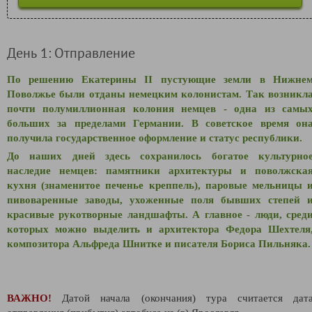
День 1: Отправление
По решению Екатерины II пустующие земли в Нижне
Поволжье были отданы немецким колонистам. Так возникл
почти полумиллионная колония немцев - одна из самы
больших за пределами Германии. В советское время он
получила государственное оформление и статус республики.
До наших дней здесь сохранилось богатое культурно
наследие немцев: памятники архитектуры и поволжска
кухня (знаменитое печенье креппель), паровые мельницы 
пивоваренные заводы, ухоженные поля бывших степей 
красивые рукотворные ландшафты. А главное - люди, сред
которых можно выделить и архитектора Федора Шехтеля
композитора Альфреда Шнитке и писателя Бориса Пильняка.
ВАЖНО!
Датой начала (окончания) тура считается дат