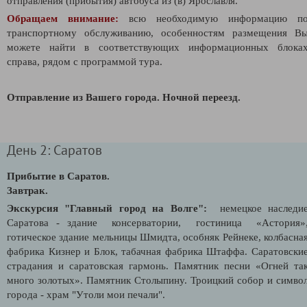
отправления (прибытия) автобуса из (в) Ярославля.
Обращаем внимание:
всю необходимую информацию п
транспортному обслуживанию, особенностям размещения В
можете найти в соответствующих информационных блока
справа, рядом с программой тура.
Отправление из Вашего города. Ночной переезд.
День 2: Саратов
Прибытие в Саратов.
Завтрак.
Экскурсия "Главный город на Волге":
немецкое наследи
Саратова - здание консерватории, гостиница «Астория»
готическое здание мельницы Шмидта, особняк Рейнеке, колбасна
фабрика Кизнер и Блок, табачная фабрика Штаффа. Саратовски
страдания и саратовская гармонь. Памятник песни «Огней та
много золотых». Памятник Столыпину. Троицкий собор и симво
города - храм "Утоли мои печали".