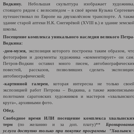
Водкину.
Небольшая скульптура изображает художника
стоящего рядом с велосипедом – в своё время Кузьма Сергееви
путешествовал по Европе на двухколёсном транспорте. А такж
здание старой аптеки Н.К. Снегирёвой (XVIII в.) и здание земско
школы.
Посещение комплекса уникального наследия великого Петра
Водкина:
-дом-музея,
экспозиция которого построена таким образом, чт
фотографии и документы художника «комментирует» он сам
Петров-Водкин оставил много писем, автобиографически
повестей, рассказов, позволивших сделать экспозици
автобиографической;
-картинной галереи
, которая интересна не только свое
экспозицией работ Петрова – Водкина, а также живописным
полотнами саратовских художников и мастеров «хвалынског
круга», архивными фото.
Обед.
Свободное время
ИЛИ
посещение комплекса хвалынски
терм
(по желанию и за доп. плату)**
Бронировани
услуги
доступно только при покупке программы
"Хвалынск 