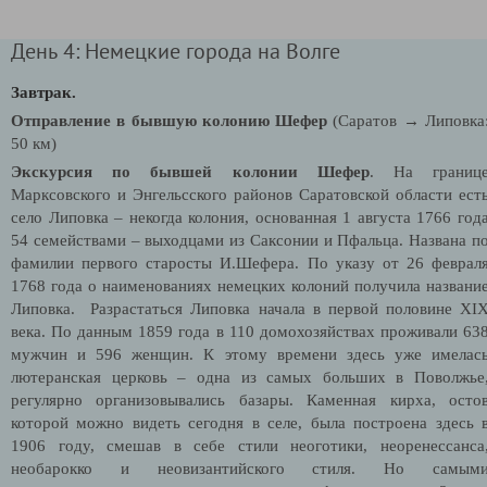
День 4: Немецкие города на Волге
Завтрак.
Отправление в бывшую колонию Шефер
(Саратов → Липовка
50 км)
Экскурсия по бывшей колонии Шефер
.
На границ
Марксовского и Энгельсского районов Саратовской области ест
село Липовка – некогда колония,
основанная 1 августа 1766 год
54 семействами – выходцами из Саксонии и Пфальца. Названа п
фамилии первого старосты И.Шефера. По указу от 26 феврал
1768 года о наименованиях немецких колоний получила названи
Липовка.
Разрастаться Липовка начала в первой половине XI
века. По данным 1859 года в 110 домохозяйствах проживали 63
мужчин и 596 женщин. К этому времени здесь уже имелас
лютеранская церковь – одна из самых больших в Поволжье
регулярно организовывались базары. Каменная кирха, осто
которой можно видеть сегодня в селе, была построена здесь 
1906 году, смешав в себе стили неоготики, неоренессанса
необарокко и неовизантийского стиля. Но самым