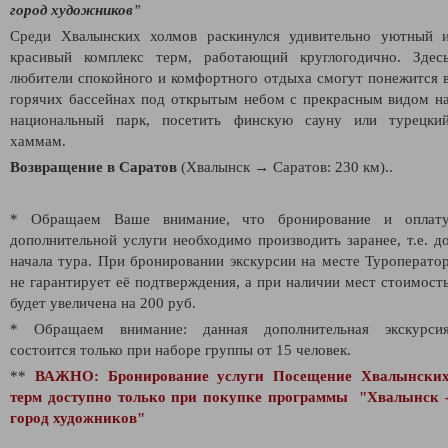
город художников"
Среди Хвалынских холмов раскинулся удивительно уютный 
красивый комплекс терм, работающий круглогодично. Здес
любители спокойного и комфортного отдыха смогут понежится 
горячих бассейнах под открытым небом с прекрасным видом н
национальный парк, посетить финскую сауну или турецки
хаммам.
Возвращение в Саратов
(Хвалынск → Саратов: 230 км).
.
* Обращаем Ваше внимание, что бронирование и оплат
дополнительной услуги необходимо производить заранее, т.е. д
начала тура. При бронировании экскурсии на месте Туроперато
не гарантирует её подтверждения, а при наличии мест стоимост
будет увеличена на 200 руб.
* Обращаем внимание: данная дополнительная экскурси
состоится только при наборе группы от 15 человек.
**
ВАЖНО:
Бронирование услуги
Посещение Хвалынски
терм доступно только при покупке программы
"Хвалынск 
город художников"