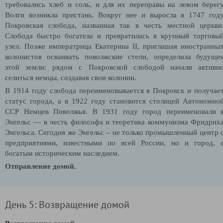
требовались хлеб и соль, и для их переправы на левом берег
Волги возникла пристань. Вокруг нее и выросла в 1747 год
Покровская слобода, названная так в честь местной церкви
Слобода быстро богатела и превратилась в крупный торговы
узел. Позже императрица Екатерина II, приглашая иностранны
колонистов осваивать поволжские степи, определила будуще
этой земли: рядом с Покровской слободой начали активн
селиться немцы, создавая свои колонии.
В 1914 году слобода переименовывается в Покровск и получае
статус города, а в 1922 году становится столицей Автономно
ССР Немцев Поволжья. В 1931 году город переименовали 
Энгельс — в честь философа и теоретика коммунизма Фридрих
Энгельса.
Сегодня же Энгельс – не только промышленный центр 
предприятиями, известными по всей России, но и город, 
богатым историческим наследием.
Отправление домой.
День 5: Возвращение домой