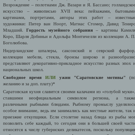
Возрождение – полотнами Дж. Вазари и Я. Бассано; голландско
искусство – живописью XVII века: пейзажами, бытовым
картинами, портретами, авторы этих работ – известны
художники: Питер ван Ноорт, Матиас Стомер, Давид Тенир
Младший.
Гордость музейного собрания
– картины Камил
Коро, Шарля Добиньи и Адольфа Монтичелли из коллекции А. П
Боголюбова.
Нидерландские шпалеры, саксонский и севрский фарфор
коллекции мебели, стекла, бронзы широко и разнообразн
представляют декоративно-прикладное искусство разных эпох 
национальных школ.
Свободное время
ИЛИ
ужин "Саратовские мотивы"
(п
желанию и за доп. плату)*
Саратовская кухня славится своими калачами из «голубой муки»
ставшими неофициальным символом региона, а такж
различными рыбными блюдами. Рыбному промыслу уделялос
особое внимание, ведь им занимались как местные жители, так 
приезжие откупщики. Если столетие назад блюда из рыбы мо
позволить себе каждый, то сегодня они в большей своей част
относятся к числу губернских деликатесов, поскольку популяци