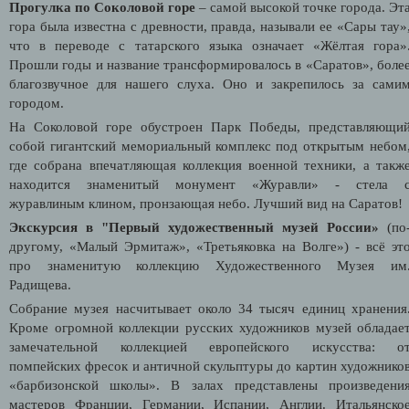
Прогулка по Соколовой горе
– самой высокой точке города. Эт
гора была известна с древности, правда, называли ее «Сары тау»
что в переводе с татарского языка означает «Жёлтая гора»
Прошли годы и название трансформировалось в «Саратов», боле
благозвучное для нашего слуха. Оно и закрепилось за сами
городом.
На Соколовой горе обустроен Парк Победы, представляющи
собой гигантский мемориальный комплекс под открытым небом
где собрана впечатляющая коллекция военной техники, а такж
находится знаменитый монумент «Журавли» - стела 
журавлиным клином, пронзающая небо. Лучший вид на Саратов!
Экскурсия в "Первый художественный музей России»
(по
другому, «Малый Эрмитаж», «Третьяковка на Волге») - всё эт
про знаменитую коллекцию Художественного Музея им
Радищева.
Собрание музея насчитывает около 34 тысяч единиц хранения
Кроме огромной коллекции русских художников музей обладае
замечательной коллекцией европейского искусства: о
помпейских фресок и античной скульптуры до картин художнико
«барбизонской школы». В залах представлены произведени
мастеров Франции, Германии, Испании, Англии. Итальянско