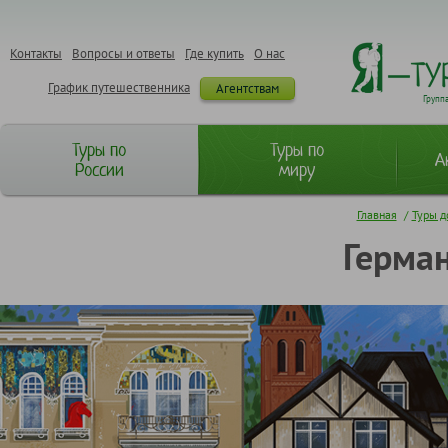
Контакты
Вопросы и ответы
Где купить
О нас
График путешественника
Агентствам
Групп
Туры по
Туры по
А
России
миру
Главная
/
Туры д
Герман