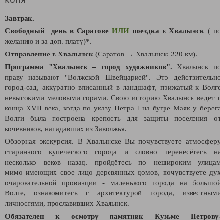
Завтрак.
Свободный день в Саратове
ИЛИ
поездка в Хвалынск
( п
желанию и за доп. плату)*.
Отправление в Хвалынск
(Саратов → Хвалынск: 220 км).
Программа "Хвалынск – город художников".
Хвалынск п
праву называют "Волжской Швейцарией". Это действительн
город-сад, аккуратно вписанный в ландшафт, прижатый к Волг
невысокими меловыми горами. Свою историю Хвалынск ведет 
конца XVII века, когда по указу Петра I на бугре Маяк у берег
Волги была построена крепость для защиты поселения о
кочевников, нападавших из Заволжья.
Обзорная экскурсия. В Хвалынске Вы почувствуете атмосфер
старинного купеческого города и словно перенесётесь н
несколько веков назад, пройдётесь по нешироким улица
мимо имеющих свое лицо деревянных домов, почувствуете ду
очаровательной провинции - маленького города на большо
Волге, ознакомитесь с архитектурой города, известным
личностями, прославивших Хвалынск.
Обязателен к осмотру памятник Кузьме Петрову