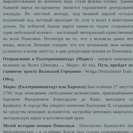
выразительными во внешнем виде стали формы готики.
Здани
бывшей кирхи по-прежнему является украшением центрально
площади.
По местной легенде, под великой кирхой осталс
подземный ход, который проходит по селу и ведет к некоторы
домам.
На зубчатой башне кирхи каким-то чудом сохранилс
один небольшой колокол – настоящий лютеранский единственны
на всем Поволжье. Несмотря на то, что у колокола давно не
языка, жители Липовки говорят, что его печальный звон можн
услышать в конце августа, в дни депортации немцев из Поволжья
Отправление в Екатерининштадт (Маркс)
- первую немецку
колонию на Волге
(Липовка → Маркс: 40 км).
Путь пройдет п
главному тракту Волжской Германии -
Wolga Deutschland Trakt
Обед.
Маркс (Екатерининштадт или Баронск)
был основан 27 август
1766 года немецкими свободными колонистами, приглашённым
бароном Фредериком Борегардом де Кано, выходцем и
Брайанта. В городе Вы увидите памятник Екатерине II, созданны
на средства немецких колонистов, застройку немецких кварталов
лютеранскую кирку и католический храм.
Музей истории немцев Поволжья
- Historisches Staatsarchiv de
Wolgadeutschen - в особняке Карле был создан одновременно 