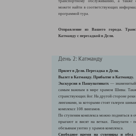
транспортному обслуживанию, а также 
можете найти в соответствующих информац
программой тура.
Отправление из Вашего города. Транс
Катманду с пересадкой в Дели.
День 2: Катманду
Прилет в Дели. Пересадка в Дели.
Вылет в Катманду. Прибытие в Катманду.
Экскурсия в Пашупатинатх
— знаменитый 
самым важным в мире храмом Шивы. Такж
странствующих йог. На другой стороне рек
лингамами, за которыми стоят галереи шиваи
комплексе 108 лингамов.
По ступеням комплекса можно подняться в об
прыгают и висят на ветках. Пашупати - 
обезьянам уютно у храмов комплекса.
Свободное время на сувениры и обед