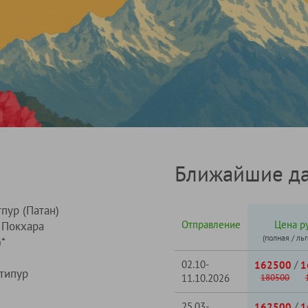
Ближайшие да
пур (Патан)
Отправление
Цена ру
Покхара
(полная / ль
*
02.10-
/
162500
1
типур
11.10.2026
180500
25.03-
/
162500
1