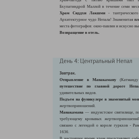
Бхупатиндрой Маллой в течение семи меся
Храм Сиддхи Лакшми
- тантрического
Архитектурное чудо Непала! Знаменитая
пл
места фотографов: окно-павлин и искусно в
Возвращение в отель.
День 4: Центральный Непал
Завтрак.
Отправление в Манакаману
(Катманду
путешествие по главной дороге Не
удивительных видов.
Подъем на фуникулере в знаменитый мон
жертвоприношений.
Манакамана
— индуистское святилище, по
требующему кровавых жертвоприношений
связано с легендой о короле гуркхов - Р
1636.
В настоящее время храм представляет соб