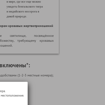
в мире, где все еще можно
увидеть бенгальского тигра
и индийского носорога в
дикой природе.
 храм кровавых жертвоприношений
кое святилище, посвящённое
божеству, требующему кровавых
ношений.
 включены*:
удобствами (1-2-3 местные номера);
ие по программе;
ера.
о местоположения.