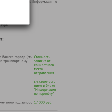
ника (см. ниже блок Информация по
 на маршруте;
 тура
т:
 Вашего города (см.
Стоимость
по транспортному
зависит от
конкретного
места
отправления
см. стоимость
ниже в блоке
"Информация
по перелёту"
 желанию под запрос
17 000 руб.