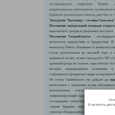
историческом квартале Тамель 
национальных ресторанов: возможност
буйвола (непальские манты), дал-бат и 
Экскурсия "Катманду - столица Гималаев
Посещение центральной площади старого
королевского дворца и дворцовых построек.
Посещение Сваямбунатха
- легендарног
почитается индуистами и буддистами. В
монахи из Тибета, бежавшие от коммунистов
Ступа расположена на высокой горе в с
подняться на неё, нужно преодолеть 365 сту
храмовой роще на склонах горы обитает бол
которых подкармливают паломники и
открываются прекрасные виды на вершины 
От ступы Сваямбунатх мы дойдем до
па
расположен у подножия холма обезьяньего
позолоченные статуи: исторический
символизирующий просветление и сострада
На 
сострадания, олицетворение милосердия (А
В частности, для
страны Уддияна, известный в тибетско
учитель» (Падмасамбхава).