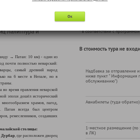
Страхование путешествен
страхованию);
Ок
Услуги сопровождающего
иц Лалитпура и
* в соответствии с программой
В стоимость тура не входи
нду → Патан: 10 км) - один из
од почти полностью неварский:
еварцы, самый древний народ
Надбавка за отправление из
ниже пункт " Информация 
ько на 6 месте в Непале, но в
обслуживанию")
страны.
а во время правления неварской
чной эпохи дошёл исторический
Авиабилеты (туда-обратно)
 многообразием храмов, пагод,
. Патан всегда был центром
иров, ремесленников, создавших
1-местное размещение (по
ималайской столицы:
в ЛК)
 Дурбар
, где расположен дворец