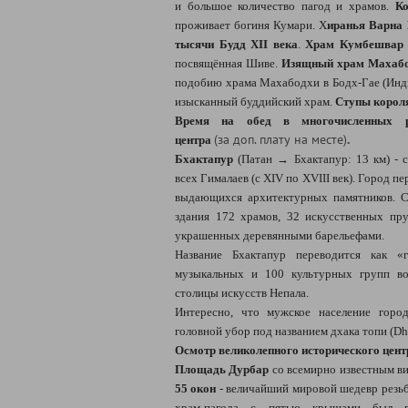
и большое количество пагод и храмов.
Ко
проживает богиня Кумари. Х
иранья Варна 
тысячи Будд XII века
.
Храм Кумбешвар
посвящённая Шиве.
Изящный храм Махабод
подобию храма Махабодхи в Бодх-Гае (Инд
изысканный буддийский храм.
Ступы корол
Время на обед в многочисленных ре
(за доп. плату на месте)
.
центра
Бхактапур
(Патан → Бхактапур: 13 км) - с
всех Гималаев (с XIV по XVIII век). Город 
выдающихся архитектурных памятников. С
здания 172 храмов, 32 искусственных пр
украшенных деревянными барельефами.
Название Бхактапур переводится как «
музыкальных и 100 культурных групп во
столицы искусств Непала.
Интересно, что мужское население горо
головной убор под названием дхака топи (Dh
Осмотр великолепного исторического цент
Площадь Дурбар
со всемирно известным в
55 окон
- величайший мировой шедевр резьб
храм-пагода с пятью крышами был во