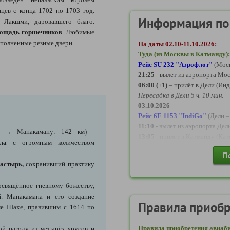
цев с конца 1702 по 1703 год.
Информация по
 Лакшми, даровавшего благо.
ощадь горшечников
. Любимые
ыполненные резные двери.
На даты 02.10-11.10.2026:
Туда (из Москвы в Катманду): 
Рейс SU 232 "Аэрофлот"
(Моск
21:25
- вылет из аэропорта Мо
06:00 (+1)
– прилёт в Дели (Ин
Пересадка в Дели 5 ч. 10 мин.
03.10.2026
Рейс 6E 1153 "IndiGo"
(Дели 
11:10
- вылет из аэропорта Дел
 → Манакаману: 142 км) -
13:05
- прилёт в Катманду (Ка
пала
с огромным количеством
П
Обратно (из Катманду в Москву
астырь,
сохранивший практику
Рейс AI 220 "Air India"
(Катма
17:30
- вылет из аэропорта Ка
свящённое гневному божеству,
18:55
- прилёт в Дели (Индира
. Манакамана и его создание
Пересадка в Дели 12 ч. 55 мин.
Правила приобр
аме Шахе, правившим с 1614 по
11.10.2026
Рейс SU 233 "Аэрофлот"
(Дели
Правила приобретения авиаби
ой пагоду из четырёх ярусов и
07:50
– вылет из аэропорта Де