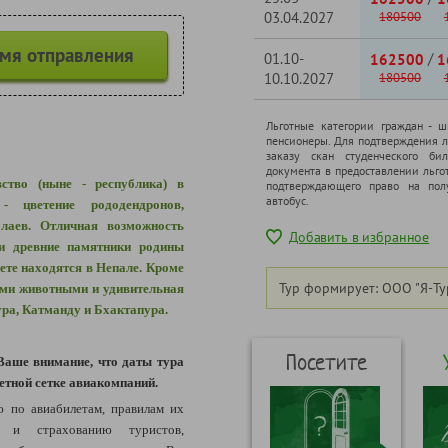
03.04.2027
180500
емя отправления
01.10-
/
162500
1
10.10.2027
180500
Льготные категории граждан - 
пенсионеры. Для подтверждения л
заказу скан студенческого бил
документа в предоставлении льго
ство (ныне - республика) в
подтверждающего право на полу
автобус.
н -
цветение рододендронов,
лаев
. Отличная возможность
Добавить в избранное
и древние памятники родины
ете находятся в Непале. Кроме
Тур формирует: ООО "Я-Ту
ими животными и удивительная
ура, Катманду и Бхактапура.
Посетите
Ваше внимание, что даты тура
етной сетке авиакомпаний.
по авиабилетам, правилам их
м и страхованию туристов,