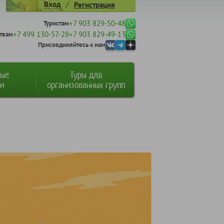
/
Вход
Регистрация
+7 903 829-50-48
Туристам
+7 499 130-57-28
+7 903 829-49-13
твам
Присоединяйтесь к нам
ные
Туры для
ии
организованных групп