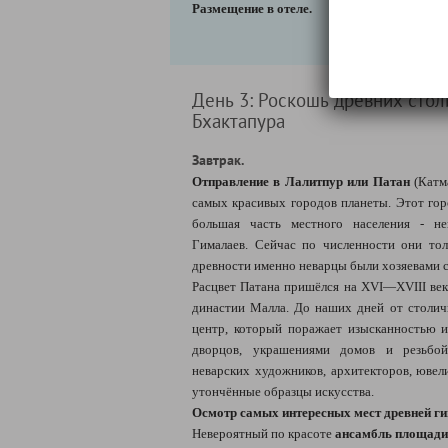
Размещение в отеле.
День 3: Роскошь древних стол
Бхактапура
Завтрак.
Отправление в Лалитпур или Патан
(Катма
самых красивых городов планеты. Этот гор
большая часть местного населения - н
Гималаев. Сейчас по численности они тол
древности именно неварцы были хозяевами 
Расцвет Патана пришёлся на XVI—XVIII век
династии Малла. До наших дней от столи
центр, который поражает изысканностью и
дворцов, украшениями домов и резьбой
неварских художников, архитекторов, ювел
утончённые образцы искусства.
Осмотр самых интересных мест древней г
Невероятный по красоте
ансамбль площади