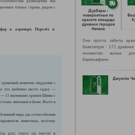
особенностям размещения Вы
ионных блоках справа, рядом с
Дурбары -
невероятные по
Вос
красоте площади
К
древних городов
Непала
фер в аэропорт.
Перелёт
в
Они просто забиты архи
Бхактапуре - 172 древних
множество жилых дом
барельефами.
Джунгли Чи
храмовый комплекс индуизма с
е это любимое место садху —
и — 11 маленьких храмов Шивы с
стских лингамов и йони. Всего в
езьяний парк, где сотни обезьян
покровитель животных, поэтому
(за доп. плату на месте)
в