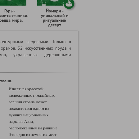
Горы-
Йомари -
ьмитысячники.
уникальный и
рыша мира.
ритуальный
десерт
тектурными шедеврами. Только в
 храмов, 32 искусственных пруда и
ов, украшенных деревянными
твана.
Известная красотой
заснеженных гималайских
вершин страна может
похвастаться одним из
лучших национальных
парков в Азии,
расположенным на равнине.
Это одно из немногих мест