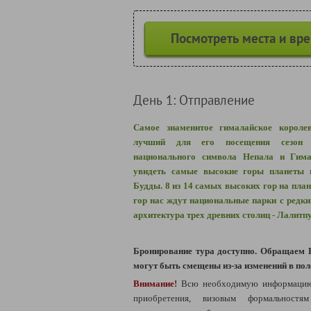
Посмотреть места и вр
День 1: Отправление
Самое знаменитое гималайское королев
лучший для его посещения сезо
национального символа Непала и Гима
увидеть самые высокие горы планеты 
Будды. 8 из 14 самых высоких гор на план
гор нас ждут национальные парки с редк
архитектура трех древних столиц - Лалитп
Бронирование тура доступно. Обращаем 
могут быть смещены из-за изменений в пол
Внимание!
Всю необходимую информацию 
приобретения, визовым формальностя