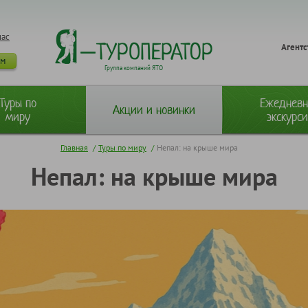
нас
Агентс
ам
Группа компаний ЯТО
Туры по
Ежеднев
Акции и новинки
миру
экскурс
Главная
/
Туры по миру
/
Непал: на крыше мира
Непал: на крыше мира