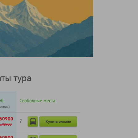
ты тура
б.
Свободные места
готная)
60900
7
Купить онлайн
178900
60900