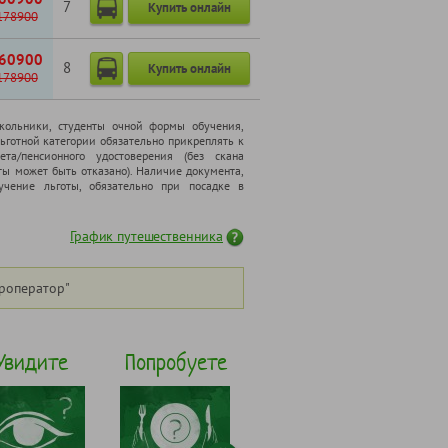
7
Купить онлайн
178900
60900
8
Купить онлайн
178900
школьники, cтуденты очной формы обучения,
ьготной категории обязательно прикреплять к
ета/пенсионного удостоверения (без скана
ты может быть отказано). Наличие документа,
чение льготы, обязательно при посадке в
График путешественника
роператор"
Увидите
Попробуете