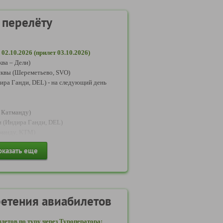
 перелёту
02.10.2026 (прилет 03.10.2026)
ва – Дели)
сквы (Шереметьево, SVO)
дира Ганди, DEL) - на следующий день
– Катманду)
и (Индира Ганди, DEL)
тманду, KTM)
оказать еще
): 10.10.2026 (прилет 11.10.2026)
нду – Дели)
тманду (Катманду, KTM)
 Ганди, DEL)
етения авиабилетов
 – Москва)
летов по туру через Туроператора:
ли (Индира Ганди, DEL)