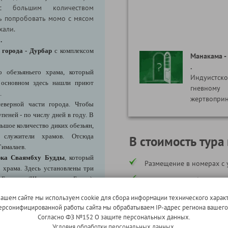
с большим количеством
ь попробовать момо с мясом
тхали.
".
 города - Дурбар
с комплексом
Манакама -
.
о обезьяньего храма, который
Индуистс
 основном здесь нашли приют
гневному 
.
жертвопри
еверной части города. Чтобы
пеней - по числу дней в году. В
ьшое количество диких обезьян,
 служители храмов. Отсюда
В стоимость тура
Гималаев.
рка Сваямбху Будды
, который
Размещение в номерах с 
 храма. Здесь установлены три
 Будда (Шакьямуни Будда),
Транспортное обслуживан
ние; бодхисаттва бесконечного
Питание по программе;
нашем сайте мы используем cookie для сбора информации технического характ
валокитешвара); махасиддха из
 персонифицированной работы сайта мы обрабатываем IP-адрес региона вашег
м буддизме как «драгоценный
Экскурсии по программе;
Согласно ФЗ №152 О защите персональных данных.
Условия обработки персональных данных.