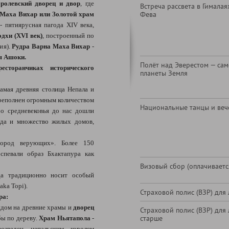
ролевский дворец и двор
, где
Встреча рассвета в Гималая
Фева
Маха Вихар или Золотой храм
- пятиярусная пагода XIV века,
хи (XVI век)
, построенный по
ия).
Рудра Варна Маха Вихар
-
я Ашоки.
Полёт над Эверестом — са
сторанчиках исторического
планеты Земля
амая древняя столица Непала и
переполнен огромным количеством
Национальные танцы и веч
о средневековья до нас дошли
уда и множество жилых домов,
город верующих». Более 150
спевали образ Бхактапура как
Визовый сбор (оплачиваетс
да традиционно носит особый
aka Topi).
Страховой полис (ВЗР) для 
ра:
идом на древние храмы и
дворец
Страховой полис (ВЗР) для 
старше
ы по дереву.
Храм Ньятапола
-
зведен непальским королем