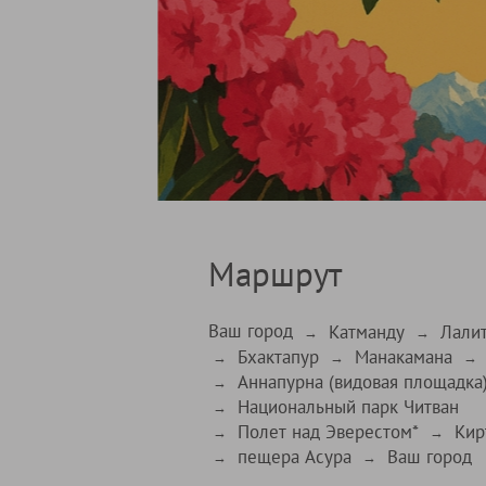
Маршрут
Ваш город
Катманду
Лалит
→
→
Бхактапур
Манакамана
→
→
→
Аннапурна (видовая площадка)
→
Национальный парк Читван
→
Полет над Эверестом*
Кир
→
→
пещера Асура
Ваш город
→
→