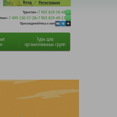
/
Вход
Регистрация
+7 903 829-50-48
Туристам
+7 499 130-57-28
+7 903 829-49-13
твам
Присоединяйтесь к нам
ные
Туры для
ии
организованных групп