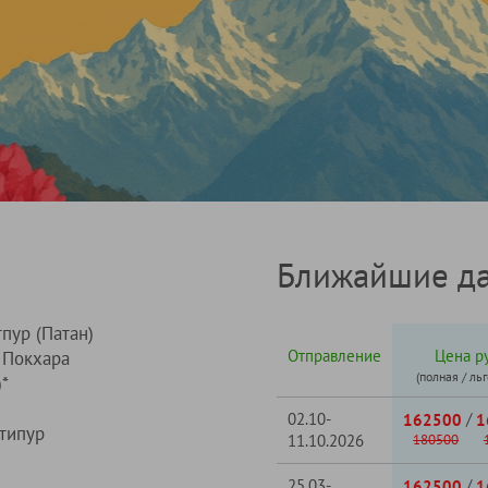
Ближайшие да
пур (Патан)
Отправление
Цена ру
Покхара
(полная / ль
*
02.10-
/
162500
1
типур
11.10.2026
180500
25.03-
/
162500
1