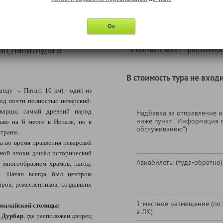
Страхование путешествен
страхованию);
Ок
Услуги сопровождающего
иц Лалитпура и
* в соответствии с программой
В стоимость тура не входи
нду → Патан: 10 км) - один из
од почти полностью неварский:
еварцы, самый древний народ
Надбавка за отправление из
ниже пункт " Информация 
ько на 6 месте в Непале, но в
обслуживанию")
страны.
а во время правления неварской
чной эпохи дошёл исторический
Авиабилеты (туда-обратно)
 многообразием храмов, пагод,
. Патан всегда был центром
иров, ремесленников, создавших
1-местное размещение (по
ималайской столицы:
в ЛК)
 Дурбар
, где расположен дворец