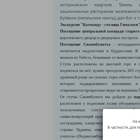
историческом квартале Тамель 
национальных ресторанов: возможност
буйвола (непальские манты), дал-бат и 
Экскурсия "Катманду - столица Гималаев
Посещение центральной площади старого
королевского дворца и дворцовых построек.
Посещение Сваямбунатха
- легендарног
почитается индуистами и буддистами. В
монахи из Тибета, бежавшие от коммунистов
Ступа расположена на высокой горе в с
подняться на неё, нужно преодолеть 365 сту
храмовой роще на склонах горы обитает бол
которых подкармливают паломники и
открываются прекрасные виды на вершины 
От ступы Сваямбунатх мы дойдем до
па
расположен у подножия холма обезьяньего
позолоченные статуи: исторический
символизирующий просветление и сострада
На 
сострадания, олицетворение милосердия (А
В частности, для
страны Уддияна, известный в тибетско
учитель» (Падмасамбхава).