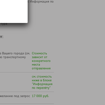
ника (см. ниже блок Информация по
 на маршруте;
 тура
т:
 Вашего города (см.
Стоимость
по транспортному
зависит от
конкретного
места
отправления
см. стоимость
ниже в блоке
"Информация
по перелёту"
 желанию под запрос
17 000 руб.