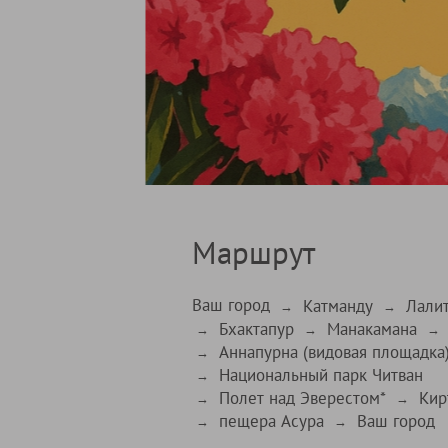
Маршрут
Ваш город
Катманду
Лалит
→
→
Бхактапур
Манакамана
→
→
→
Аннапурна (видовая площадка)
→
Национальный парк Читван
→
Полет над Эверестом*
Кир
→
→
пещера Асура
Ваш город
→
→