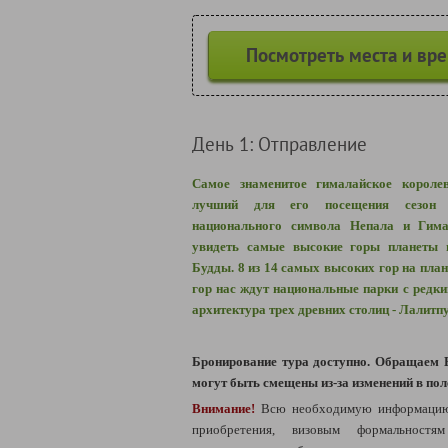
Посмотреть места и вр
День 1: Отправление
Самое знаменитое гималайское королев
лучший для его посещения сезо
национального символа Непала и Гима
увидеть самые высокие горы планеты 
Будды. 8 из 14 самых высоких гор на план
гор нас ждут национальные парки с редк
архитектура трех древних столиц - Лалитп
Бронирование тура доступно. Обращаем 
могут быть смещены из-за изменений в пол
Внимание!
Всю необходимую информацию 
приобретения, визовым формальностя