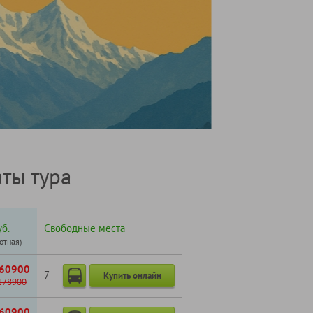
ты тура
б.
Свободные места
готная)
60900
7
Купить онлайн
178900
60900