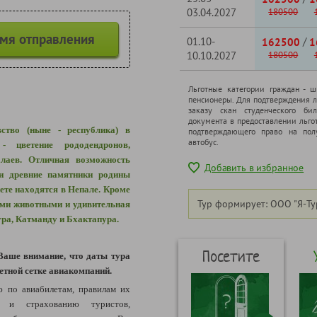
03.04.2027
180500
емя отправления
01.10-
/
162500
1
10.10.2027
180500
Льготные категории граждан - 
пенсионеры. Для подтверждения л
заказу скан студенческого бил
документа в предоставлении льго
ство (ныне - республика) в
подтверждающего право на полу
автобус.
н -
цветение рододендронов,
лаев
. Отличная возможность
Добавить в избранное
и древние памятники родины
ете находятся в Непале. Кроме
Тур формирует: ООО "Я-Ту
ими животными и удивительная
ура, Катманду и Бхактапура.
Посетите
Ваше внимание, что даты тура
етной сетке авиакомпаний.
по авиабилетам, правилам их
м и страхованию туристов,