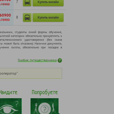
7
Купить онлайн
178900
60900
8
Купить онлайн
178900
школьники, cтуденты очной формы обучения,
ьготной категории обязательно прикреплять к
ета/пенсионного удостоверения (без скана
ты может быть отказано). Наличие документа,
чение льготы, обязательно при посадке в
График путешественника
роператор"
Увидите
Попробуете