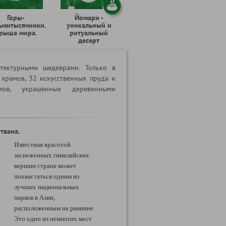
Горы-
Йомари -
ьмитысячники.
уникальный и
рыша мира.
ритуальный
десерт
тектурными шедеврами. Только в
 храмов, 32 искусственных пруда и
ов, украшенных деревянными
твана.
Известная красотой
заснеженных гималайских
вершин страна может
похвастаться одним из
лучших национальных
парков в Азии,
расположенным на равнине.
Это одно из немногих мест