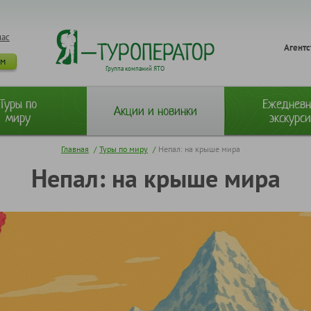
нас
Агентс
ам
Группа компаний ЯТО
Туры по
Ежеднев
Акции и новинки
миру
экскурс
Главная
/
Туры по миру
/
Непал: на крыше мира
Непал: на крыше мира