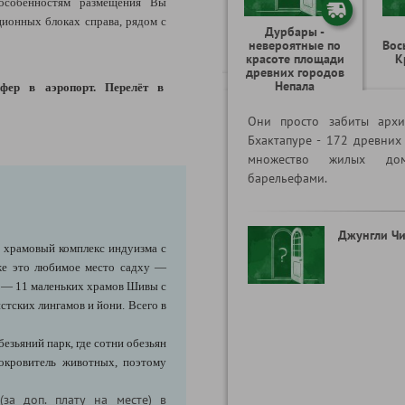
особенностям размещения Вы
ионных блоках справа, рядом с
Дурбары -
невероятные по
Вос
красоте площади
К
древних городов
Непала
фер в аэропорт.
Перелёт
в
Они просто забиты архи
Бхактапуре - 172 древних
множество жилых дом
барельефами.
Джунгли Чи
храмовый комплекс индуизма с
е это любимое место садху —
и — 11 маленьких храмов Шивы с
стских лингамов и йони. Всего в
езьяний парк, где сотни обезьян
покровитель животных, поэтому
(за доп. плату на месте)
в