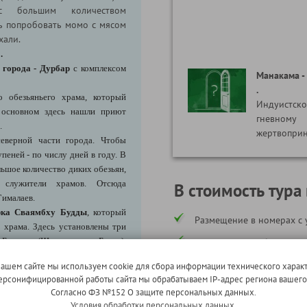
с большим количеством
ь попробовать момо с мясом
тхали.
".
 города - Дурбар
с комплексом
Манакама -
.
о обезьяньего храма, который
Индуистс
 основном здесь нашли приют
гневному 
.
жертвопри
еверной части города. Чтобы
пеней - по числу дней в году. В
ьшое количество диких обезьян,
 служители храмов. Отсюда
В стоимость тура
Гималаев.
рка Сваямбху Будды
, который
Размещение в номерах с 
 храма. Здесь установлены три
 Будда (Шакьямуни Будда),
Транспортное обслуживан
ние; бодхисаттва бесконечного
Питание по программе;
нашем сайте мы используем cookie для сбора информации технического характ
валокитешвара); махасиддха из
 персонифицированной работы сайта мы обрабатываем IP-адрес региона вашег
м буддизме как «драгоценный
Экскурсии по программе;
Согласно ФЗ №152 О защите персональных данных.
Условия обработки персональных данных.