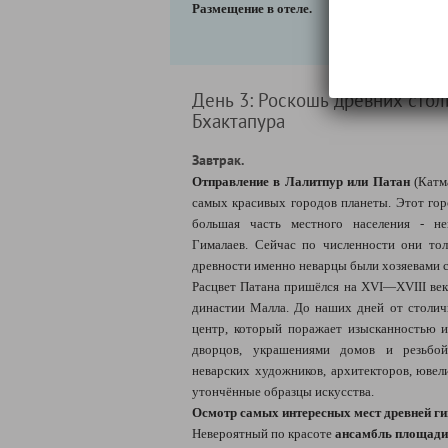
Размещение в отеле.
День 3: Роскошь древних стол
Бхактапура
Завтрак.
Отправление в Лалитпур или Патан
(Катма
самых красивых городов планеты. Этот гор
большая часть местного населения - н
Гималаев. Сейчас по численности они тол
древности именно неварцы были хозяевами 
Расцвет Патана пришёлся на XVI—XVIII век
династии Малла. До наших дней от столи
центр, который поражает изысканностью и
дворцов, украшениями домов и резьбой
неварских художников, архитекторов, ювел
утончённые образцы искусства.
Осмотр самых интересных мест древней г
Невероятный по красоте
ансамбль площади