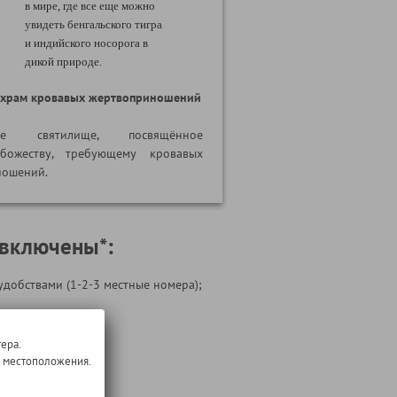
в мире, где все еще можно
увидеть бенгальского тигра
и индийского носорога в
дикой природе.
 храм кровавых жертвоприношений
кое святилище, посвящённое
божеству, требующему кровавых
ношений.
 включены*:
удобствами (1-2-3 местные номера);
ие по программе;
ера.
о местоположения.