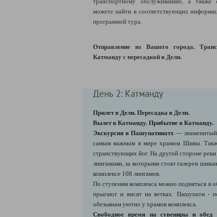
транспортному обслуживанию, а также 
можете найти в соответствующих информац
программой тура.
Отправление из Вашего города. Транс
Катманду с пересадкой в Дели.
День 2: Катманду
Прилет в Дели. Пересадка в Дели.
Вылет в Катманду. Прибытие в Катманду.
Экскурсия в Пашупатинатх
— знаменитый 
самым важным в мире храмом Шивы. Такж
странствующих йог. На другой стороне рек
лингамами, за которыми стоят галереи шиваи
комплексе 108 лингамов.
По ступеням комплекса можно подняться в об
прыгают и висят на ветках. Пашупати - 
обезьянам уютно у храмов комплекса.
Свободное время на сувениры и обед