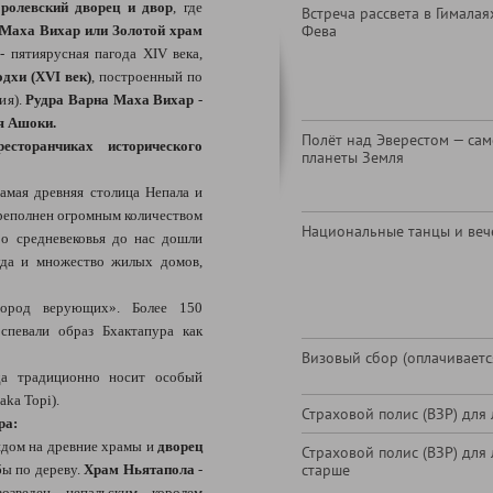
ролевский дворец и двор
, где
Встреча рассвета в Гималая
Фева
Маха Вихар или Золотой храм
- пятиярусная пагода XIV века,
хи (XVI век)
, построенный по
ия).
Рудра Варна Маха Вихар
-
я Ашоки.
Полёт над Эверестом — са
сторанчиках исторического
планеты Земля
амая древняя столица Непала и
переполнен огромным количеством
Национальные танцы и веч
о средневековья до нас дошли
уда и множество жилых домов,
город верующих». Более 150
спевали образ Бхактапура как
Визовый сбор (оплачиваетс
да традиционно носит особый
aka Topi).
Страховой полис (ВЗР) для 
ра:
идом на древние храмы и
дворец
Страховой полис (ВЗР) для 
старше
ы по дереву.
Храм Ньятапола
-
зведен непальским королем