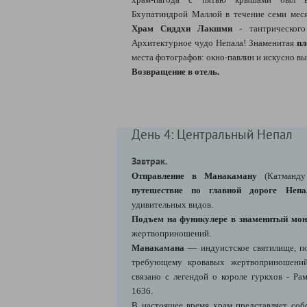
Бхупатиндрой Маллой в течение семи меся
Храм Сиддхи Лакшми
- тантрического
Архитектурное чудо Непала! Знаменитая
пл
места фотографов: окно-павлин и искусно в
Возвращение в отель.
День 4: Центральный Непал
Завтрак.
Отправление в Манакаману
(Катманду
путешествие по главной дороге Не
удивительных видов.
Подъем на фуникулере в знаменитый мон
жертвоприношений.
Манакамана
— индуистское святилище, по
требующему кровавых жертвоприношений
связано с легендой о короле гуркхов - Р
1636.
В настоящее время храм представляет соб