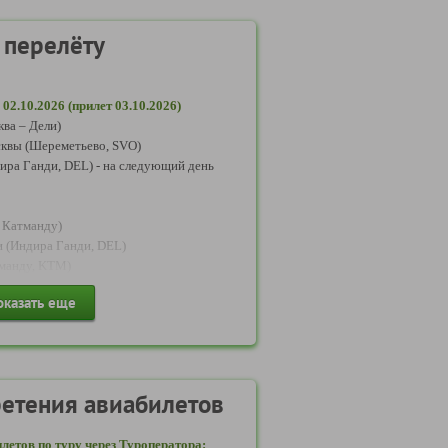
 перелёту
02.10.2026 (прилет 03.10.2026)
ва – Дели)
сквы (Шереметьево, SVO)
дира Ганди, DEL) - на следующий день
– Катманду)
и (Индира Ганди, DEL)
тманду, KTM)
оказать еще
): 10.10.2026 (прилет 11.10.2026)
нду – Дели)
тманду (Катманду, KTM)
 Ганди, DEL)
етения авиабилетов
 – Москва)
летов по туру через Туроператора:
ли (Индира Ганди, DEL)