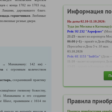
цев с конца 1702 по 1703 год.
Информация по
 Лакшми, даровавшего благо.
ощадь горшечников
. Любимые
ыполненные резные двери.
На даты 02.10-11.10.2026:
Туда (из Москвы в Катманду): 
Рейс SU 232 "Аэрофлот"
(Моск
21:25
- вылет из аэропорта Мо
06:00 (+1)
– прилёт в Дели (Ин
Пересадка в Дели 5 ч. 10 мин.
03.10.2026
Рейс 6E 1153 "IndiGo"
(Дели 
11:10
- вылет из аэропорта Дел
 → Манакаману: 142 км) -
13:05
- прилёт в Катманду (Ка
пала
с огромным количеством
П
Обратно (из Катманду в Москву
астырь,
сохранивший практику
Рейс AI 220 "Air India"
(Катма
17:30
- вылет из аэропорта Ка
свящённое гневному божеству,
18:55
- прилёт в Дели (Индира
. Манакамана и его создание
Пересадка в Дели 12 ч. 55 мин.
Правила приобр
аме Шахе, правившим с 1614 по
11.10.2026
Рейс SU 233 "Аэрофлот"
(Дели
Правила приобретения авиаби
ой пагоду из четырёх ярусов и
07:50
– вылет из аэропорта Де