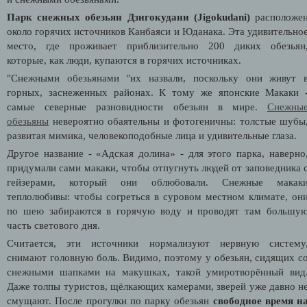
Парк снежных обезьян Дзигокудани (Jigokudani)
расположе
около горячих источников Канбаяси и Юданака. Эта удивительно
место, где проживает приблизительно 200 диких обезьян
которые, как люди, купаются в горячих источниках.
"Снежными обезьянами "их назвали, поскольку они живут 
горных, заснеженных районах. К тому же японские Макаки 
самые северные разновидности обезьян в мире.
Снежны
обезьяны
невероятно обаятельны и фотогеничны: т
олстые шубы
развитая мимика, человекоподобные лица и удивительные глаза.
Другое название - «Адская долина» - для этого парка, наверно
придумали сами макаки, чтобы отпугнуть людей от заповедника 
гейзерами, который они облюбовали. Снежные макак
теплолюбивы: чтобы согреться в суровом местном климате, он
по шею забираются в горячую воду и проводят там большу
часть светового дня.
Считается, эти источники нормализуют нервную систему
снимают головную боль. Видимо, поэтому у обезьян, сидящих с
снежными шапками на макушках, такой умиротворённый вид
Даже толпы туристов, щёлкающих камерами, зверей уже давно н
смущают.
После прогулки по парку обезьян
свободное время н