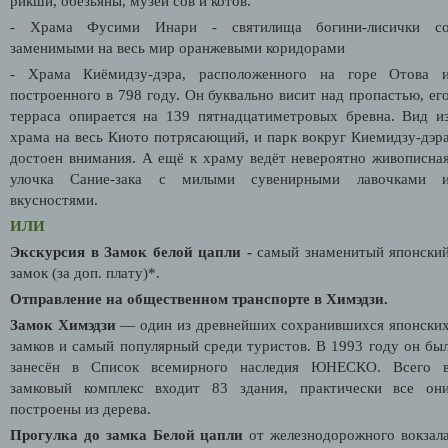
рикши, обезьяны, музеи сов и котов.
- Храма Фусими Инари - святилища богини-лисички с
заменимыми на весь мир оранжевыми коридорами
- Храма Киёмидзу-дэра, расположенного на горе Отова 
построенного в 798 году. Он буквально висит над пропастью, ег
терраса опирается на 139 пятнадцатиметровых бревна. Вид и
храма на весь Киото потрясающий, и парк вокруг Киемидзу-дэр
достоен внимания. А ещё к храму ведёт невероятно живописна
улочка Сание-зака с милыми сувенирными лавочками 
вкусностями.
ИЛИ
Экскурсия в Замок белой цапли -
самый знаменитый японски
замок
(за доп. плату)*.
Отправление на общественном транспорте в Химэдзи.
Замок Химэдзи
— один из древнейших сохранившихся японски
замков и самый популярный среди туристов. В 1993 году он бы
занесён в Список всемирного наследия ЮНЕСКО. Всего 
замковый комплекс входит 83 здания, практически все он
построены из дерева.
Прогулка до замка Белой цапли
от железнодорожного вокзал