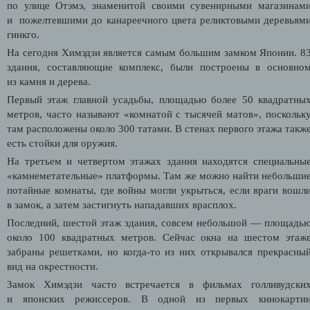
по улице Отэмэ, знаменитой своими сувенирными магазинам
и
пожелтевшими до канареечного цвета реликтовыми деревьям
гинкго
.
На сегодня Химэдзи является самым большим замком Японии. 8
здания, составляющие комплекс, были построены в основно
из камня и дерева.
Первый этаж главной усадьбы, площадью более 50 квадратны
метров, часто называют «комнатой с тысячей матов», поскольк
там расположены около 300 татами. В стенах первого этажа такж
есть стойки для оружия.
На третьем и четвертом этажах здания находятся специальны
«камнеметательные» платформы. Там же можно найти небольши
потайные комнаты, где войны могли укрыться, если враги вошл
в замок, а затем застигнуть нападавших врасплох.
Последний, шестой этаж здания, совсем небольшой — площадь
около 100 квадратных метров. Сейчас окна на шестом этаж
забраны решетками, но когда-то из них открывался прекрасны
вид на окрестности.
Замок Химэдзи часто встречается в фильмах голливудски
и японских режиссеров. В одной из первых кинокарти