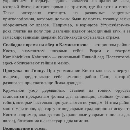
украшением интерьера здания является изображение льва
который будто смотрит прямо на зрителя, где бы тот ни стоял
Также интересно взглянуть на различные защитны
приспособления, которые должны были помогать хозяину замк
обороняться от врагов. Например, в коридоре Угуисубару-но
рока плитки на полу при давлении издают мелодичный звук, а з
замаскированными дверями Муся-какуси скрывалась стража.
Свободное время на обед в
Камиситикэне
— старинном район
Киото, знаменитом школами гейш. Рядом с театро
Kamishichiken Kaburenjo — уникальный Пивной сад. Посетителе
здесь обслуживают гейши и майко.
Прогулка по Гиону
. При упоминании Киото многие, в перву
очередь, представляют себе именно район Гион, которы
развивался при святилище Ясака-дзиндзя.
Кружевной узор деревянных ставней из тонких брусье
становится прекрасным фоном для танцовщиц «майко» (учени
гейш), которые частенько прогуливаются по улицам. В этом райо
много магазинов, где торгуют шедеврами традиционных искусст
Киото: например, «кандзаси» (украшенные узорами шпильки дл
волос), благовония и аксессуары для кимоно.
Возвращение в отель.