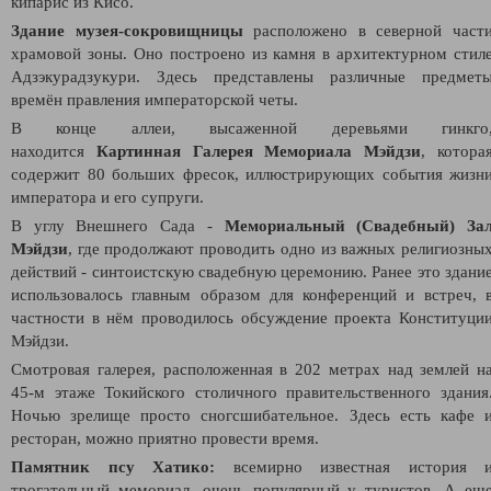
кипарис из Кисо.
Здание музея-сокровищницы
расположено в северной част
храмовой зоны. Оно построено из камня в архитектурном стил
Адзэкурадзукури. Здесь представлены различные предмет
времён правления императорской четы.
В конце аллеи, высаженной деревьями гинкго
находится
Картинная Галерея Мемориала Мэйдзи
, котора
содержит 80 больших фресок, иллюстрирующих события жизн
императора и его супруги.
В углу Внешнего Сада -
Мемориальный (Свадебный) За
Мэйдзи
, где продолжают проводить одно из важных религиозны
действий - синтоистскую свадебную церемонию. Ранее это здани
использовалось главным образом для конференций и встреч, 
частности в нём проводилось обсуждение проекта Конституци
Мэйдзи.
Смотровая галерея,
расположенная в 202 метрах над землей н
45-м этаже Токийского столичного правительственного здания
Ночью зрелище просто сногсшибательное. Здесь есть кафе 
ресторан, можно приятно провести время.
Памятник псу Хатико:
всемирно известная история 
трогательный мемориал, очень популярный у туристов. А ещ