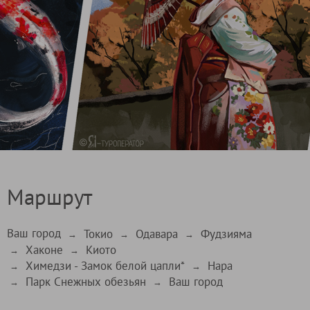
Маршрут
Ваш город
Токио
Одавара
Фудзияма
→
→
→
Хаконе
Киото
→
→
Химедзи - Замок белой цапли*
Нара
→
→
Парк Снежных обезьян
Ваш город
→
→