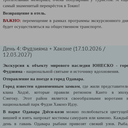
самый знаменитый перекрёсток в Токио!
Возвращение в отель.
ВАЖНО:
перемещение в рамках программы экскурсионного дн
будет осуществляться на общественном транспорте.
День 4: Фудзияма + Хаконе (17.10.2026 /
12.03.2027)
Экскурсия к объекту мирового наследия ЮНЕСКО
- гор
Фудзияма
- национальной святыне и источнику
вдохновения.
Отправление на поезде в город Одавара.
Город известен одноименным замком
, где жили представител
клана Ходзё, которые правили регионом Канто в эпох
Сэнгоку.
Этот район является своеобразными воротами 
национальный парк Фудзи Хаконэ Идзу.
В парке Одавара Дзёси-коэн
можно полюбоваться цветуще
вишней и взять напрокат костюмы самураев или кимоно.
Кажды
день в гавань Одавара рыбаки привозят свежий улов. Рыба