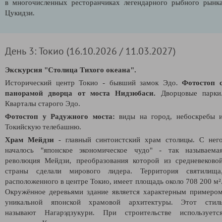
в
многочисленных ресторанчиках легендарного рыбного рынк
Цукидзи.
День 3: Токио (16.10.2026 / 11.03.2027)
Экскурсия "Столица Тихого океана".
Исторический центр Токио - бывший замок Эдо.
Фотостоп 
панорамой дворца от моста Нидзюбаси.
Дворцовые парки
Кварталы старого Эдо.
Фотостоп у Радужного моста:
виды на город, небоскребы 
Токийскую телебашню.
Храм Мейдзи
- главный синтоистский храм столицы. С нег
началось "японское экономическое чудо" - так называема
революция Мейдзи, преобразования которой из средневеково
страны сделали мирового лидера.
Территория святилища
расположенного в центре Токио, имеет площадь около 708 200 м²
Окружённое деревьями здание является характерным примеро
уникальной японской храмовой архитектуры. Этот стил
называют Нагарэдзукури. При строительстве используетс