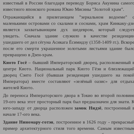
известный в России благодаря переводу Бориса Акунина самог
известного японского романа Юкио Мисины "Золотой храм".
Отражающийся в прилегающем "зеркальном водоеме" 
маленькими островами со скалами и соснами, храм Кинкаку-дз
является захватывающим дух шедевром, который следуе
увидеть.
Сначала здание служило в качестве резиденци
ушедшего от дел сёгуна Асикага Ёсимидзу (1358-1409 гг.). Вскор
после его смерти украшенное золотыми листьями здание был
превращено в Дзен-храм.
Киото Госё
– бывший Императорский дворец, расположенный 
центре Киото. Национальный парк Киото Гёэн и близлежащи
дворец Сэнто Госё (бывшая резиденция ушедшего на поко
Императора) вместе составляют «зелёный оазис» для отдых
жителей Киото.
До переноса Императорского двора в Токио во второй половин
19-ого века этот просторный парк был предназначен для знати. 
юго-западу от дворца расположен
замок Нидзё
, построенный 
начале 17-ого века.
Здание Ниномару-готэн
, построенное в 1626 году - прекрасны
пример архитектурного стиля того времени. Самым известны