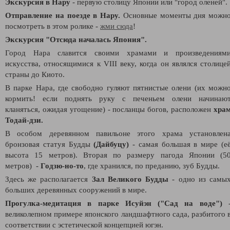
Экскурсия в Нару
- первую столицу Японии или "город оленей".
Отправление на поезде в Нару.
Основные моменты дня можн
посмотреть в этом ролике -
жми сюда
!
Экскурсия "Отсюда началась Япония".
Город Нара славится своими храмами и произведениям
искусства, относящимися к VIII веку, когда он являлся столице
страны до Киото.
В парке Нара, где свободно гуляют пятнистые олени (их можн
кормить! если поднять руку с печеньем олени начинаю
кланяться, ожидая угощение
) - посланцы богов, расположен
хра
Тодай-дзи.
В особом деревянном павильоне этого храма установлен
бронзовая статуя Будды
(Дайбуцу)
- самая большая в мире (е
высота 15 метров). Вторая по размеру пагода Японии (5
метров) -
Годзю-но-то
, где хранился, по преданию, зуб Будды.
Здесь же располагается
Зал Великого Будды
- одно из самы
больших деревянных сооружений в мире.
Прогулка-медитация в парке Исуйэн ("Сад на воде")
великолепном примере японского ландшафтного сада, разбитого 
соответствии с эстетической концепцией югэн.