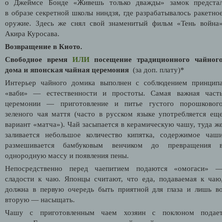
о Джеймсе Бонде «Живешь только дважды» замок предста
в образе секретной школы ниндзя, где разрабатывалось ракетно
оружие. Здесь же снял свой знаменитый фильм «Тень война
Акира Куросава.
Возвращение в Киото.
Свободное время
ИЛИ
посещение традиционного чайног
дома и японская чайная церемония
(за доп. плату)*
Интерьер чайного домика выполнен с соблюдением принцип
«ваби» — естественности и простоты. Самая важная част
церемонии — приготовление и питье густого порошковог
зеленого чая маття (часто в русском языке употребляется ещ
вариант «матча»). Чай засыпается в керамическую чашу, туда ж
заливается небольшое количество кипятка, содержимое чаш
размешивается бамбуковым венчиком до превращения 
однородную массу и появления пены.
Непосредственно перед чаепитием подаются «омогаси» 
сладости к чаю. Японцы считают, что еда, подаваемая к чаю
должна в первую очередь быть приятной для глаза и лишь в
вторую — насыщать.
Чашу с приготовленным чаем хозяин с поклоном подае