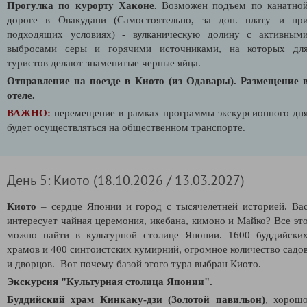
Прогулка по курорту Хаконе.
Возможен подъем по канатно
дороге в Овакудани
(Самостоятельно, за доп. плату и пр
подходящих условиях)
-
вулканическую долину с активным
выбросами серы и горячими источниками, на которых дл
туристов делают знаменитые черные яйца.
Отправление на поезде в Киото (из Одавары).
Размещение 
отеле.
ВАЖНО:
перемещение в рамках программы экскурсионного дн
будет осуществляться на общественном транспорте.
День 5: Киото (18.10.2026 / 13.03.2027)
Киото
– сердце Японии и город с тысячелетней историей. Ва
интересует чайная церемония, икебана, кимоно и Майко? Все эт
можно найти в культурной столице Японии. 1600 буддийски
храмов и 400 синтоистских кумирний, огромное количество садо
и дворцов. Вот почему базой этого тура выбран Киото.
Экскурсия "Культурная столица Японии".
Буддийский храм Кинкаку-дзи (Золотой павильон)
, хорош