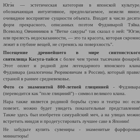
Югэ́н — эстетическая категория в японской культуре
обозначающая интуитивное, предполагаемое, нежели явное
очевидное восприятие сущности объекта. Входит в число десят
форм прекрасного, описанных поэтом Фудзиварой Тэйка
Всеволод Овчинников в "Ветке сакуры" так сказал о ней: "Югэн
или прелесть недосказанности, — это та красота, которая скромн
лежит в глубине вещей, не стремясь на поверхность".
Посещение древнейшего в мире синтоистског
святилища
Касуга-тайcя
с более чем тремя тысячами фонарей
Этот оплот и родной дом легендарного японского клан
Фудзивара (аналогичны Рюриковичам в России), который прави
страной в раннее средневековье.
Фото со знаменитой 800-летней глицинией
- Фудзивар
(переводится как "поле глициний") - символ великого клана.
Нара также является родиной борьбы сумо и театра но: есл
повезет, можно будет увидеть показательные представления
Также здесь был изобретен самурайский меч, а на улицах можн
встретить ниндзя и продегустировать лучшее саке в Японии!
Не забудьте купить сувениры - знаменитые фарфоровы
миниатюры!