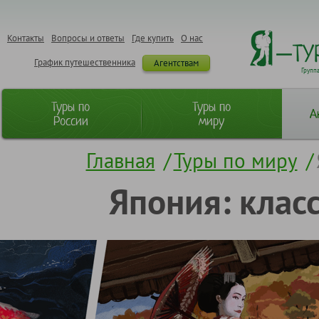
Контакты
Вопросы и ответы
Где купить
О нас
График путешественника
Агентствам
Групп
Туры по
Туры по
А
России
миру
Главная
/
Туры по миру
/
Япония: клас