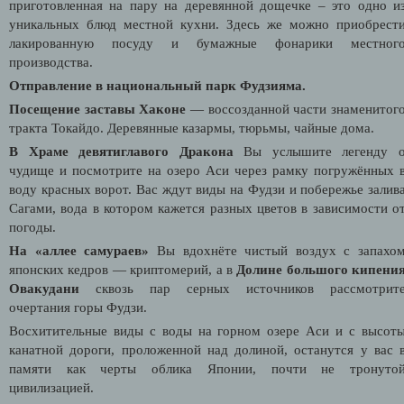
приготовленная на пару на деревянной дощечке – это одно и
уникальных блюд местной кухни. Здесь же можно приобрест
лакированную посуду и бумажные фонарики местног
производства.
Отправление в национальный парк Фудзияма.
Посещение заставы Хаконе
— воссозданной части знаменитог
тракта Токайдо. Деревянные казармы, тюрьмы, чайные дома.
В Храме девятиглавого Дракона
Вы услышите легенду 
чудище и посмотрите на озеро Аси через рамку погружённых 
воду красных ворот. Вас ждут виды на Фудзи и
побережье залив
Сагами, вода в котором кажется разных цветов в зависимости о
погоды.
На «аллее самураев»
Вы вдохнёте чистый воздух с запахо
японских кедров — криптомерий, а в
Долине большого кипени
Овакудани
сквозь пар серных источников рассмотрит
очертания горы Фудзи.
Восхитительные виды с воды на горном озере Аси и с высот
канатной дороги, проложенной над долиной, останутся у вас 
памяти как черты облика Японии, почти не тронуто
цивилизацией.