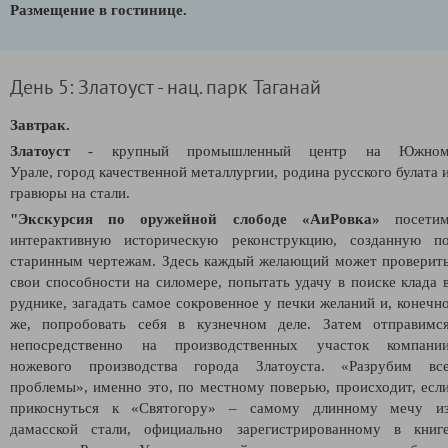
Размещение в гостинице.
День 5: Златоуст - нац. парк Таганай
Завтрак.
Златоуст
- крупный промышленный центр на Южно
Урале,
город качественной металлургии, родина русского булата 
гравюры на стали.
"Экскурсия по оружейной слободе «АиРовка»
посети
интерактивную историческую реконструкцию, созданную п
старинным чертежам. Здесь каждый желающий может проверит
свои способности на силомере, попытать удачу в поиске клада 
руднике, загадать самое сокровенное у печки желаний и, конечн
же, попробовать себя в кузнечном деле. Затем отправимс
непосредственно на производственных участок компани
ножевого производства города Златоуста. «Разрубим вс
проблемы», именно это, по местному поверью, происходит, есл
прикоснуться к «Святогору» – самому длинному мечу и
дамасской стали, официально зарегистрированному в книг