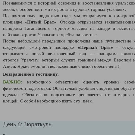
Познакомимся с историей освоения и восстановления уральски
лесов, с особенностями их роста в суровых горных условиях.
По восточному подножью скал мы отправимся к смотрово
площадке
«Пятый Брат»
. Отсюда открывается захватывающа
панорама Таганайского горного массива на западе и лесисты
пейзажи отрогов Уральского хребта на востоке.
После небольшой передышки продолжим наше путешествие 
следующей смотровой площадке
«Первый Брат»
- откуд
открывается новый великолепный вид — панорама южны
отрогов Урал-тау, который служит границей между Европой 
Азией. Яркие эмоции и великолепные снимки обеспечены!
Возвращение в гостиницу.
ВАЖНО:
необходимо объективно оценить уровень свое
физической подготовки. Обязательна удобная спортивная обувь 
одежда. Обязательно подготовьте репелленты от комаров 
клещей. С собой необходимо взять сух. паёк.
День 6: Зюраткуль