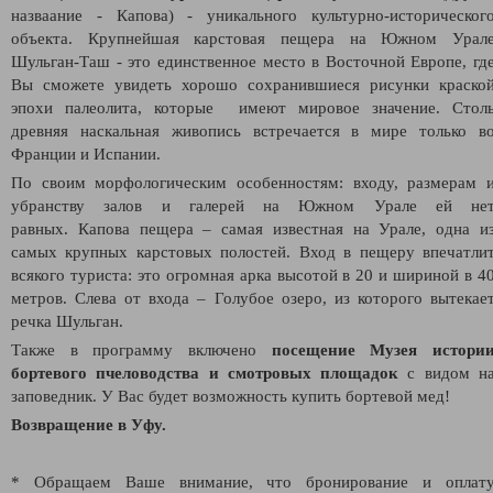
назваание - Капова)
- уникального культурно-историческог
объекта. Крупнейшая карстовая пещера на Южном Урал
Шульган-Таш - это единственное место в Восточной Европе, гд
Вы сможете увидеть хорошо сохранившиеся рисунки краско
эпохи палеолита, которые имеют мировое значение. Стол
древняя наскальная живопись встречается в мире только в
Франции и Испании.
По своим морфологическим особенностям: входу, размерам 
убранству залов и галерей на Южном Урале ей не
равных. Капова пещера – самая известная на Урале, одна и
самых крупных карстовых полостей. Вход в пещеру впечатли
всякого туриста: это огромная арка высотой в 20 и шириной в 4
метров. Слева от входа – Голубое озеро, из которого вытекае
речка Шульган.
Также в программу включено
посещение Музея истори
бортевого пчеловодства и смотровых площадок
с видом н
заповедник. У Вас будет возможность купить бортевой мед!
Возвращение в Уфу.
* Обращаем Ваше внимание, что бронирование и оплат