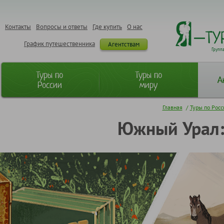
Контакты
Вопросы и ответы
Где купить
О нас
График путешественника
Агентствам
Групп
Туры по
Туры по
А
России
миру
Главная
/
Туры по Рос
Южный Урал: 