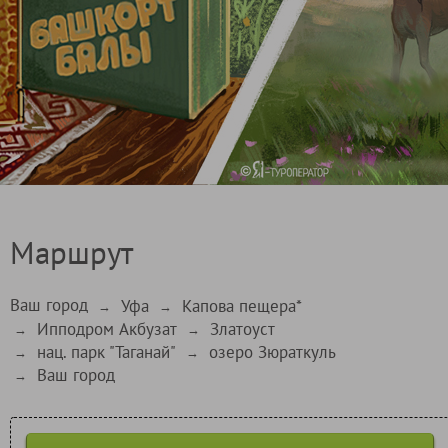
Маршрут
Ваш город
Уфа
Капова пещера*
→
→
Ипподром Акбузат
Златоуст
→
→
нац. парк "Таганай"
озеро Зюраткуль
→
→
Ваш город
→