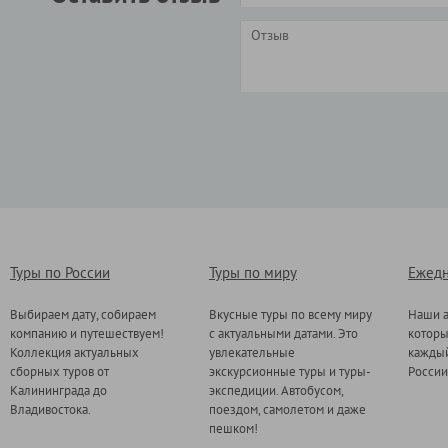
Туры по России
Туры по миру
Ежедн
Выбираем дату, собираем
Вкусные туры по всему миру
Наши а
компанию и путешествуем!
с актуальными датами. Это
котор
Коллекция актуальных
увлекательные
каждый
сборных туров от
экскурсионные туры и туры-
России
Калининграда до
экспедиции. Автобусом,
Владивостока.
поездом, самолетом и даже
пешком!