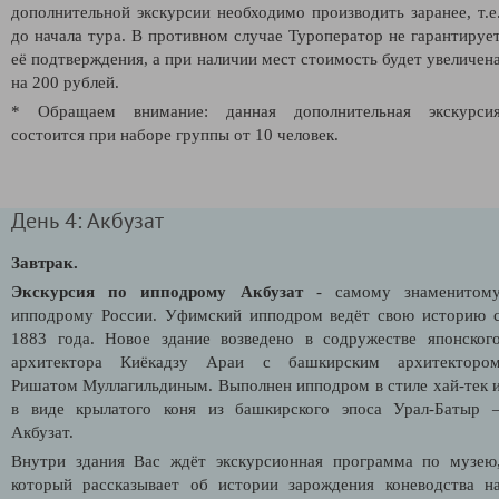
дополнительной экскурсии необходимо производить заранее, т.е
до начала тура. В противном случае Туроператор не гарантируе
её подтверждения, а при наличии мест стоимость будет увеличен
на 200 рублей.
* Обращаем внимание: данная дополнительная экскурси
состоится при наборе группы от 10 человек.
День 4: Акбузат
Завтрак.
Экскурсия по ипподрому Акбузат
- самому знаменитом
ипподрому России. Уфимский ипподром ведёт свою историю 
1883 года. Новое здание возведено в содружестве японског
архитектора Киёкадзу Араи с башкирским архитекторо
Ришатом Муллагильдиным. Выполнен ипподром в стиле хай-тек 
в виде крылатого коня из башкирского эпоса Урал-Батыр 
Акбузат.
Внутри здания Вас ждёт экскурсионная программа по музею
который рассказывает об истории зарождения коневодства н