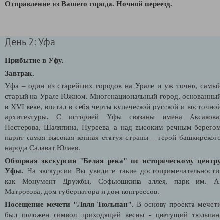
Отправление из Вашего города.
Ночной переезд.
День 2: Уфа
Прибытие в Уфу.
Завтрак.
Уфа – один из старейших городов на Урале и уж точно, самы
старый на Урале Южном. Многонациональный город, основанны
в XVI веке, впитал в себя черты купеческой русской и восточно
архитектуры. С историей Уфы связаны имена Аксакова
Нестерова, Шаляпина, Нуреева, а над высоким речным берего
парит самая высокая конная статуя страны – герой башкирског
народа Салават Юлаев.
Обзорная экскурсия "Белая река" по историческому центр
Уфы
.
На экскурсии Вы увидите такие достопримечательности
как Монумент Дружбы, Софьюшкина аллея, парк им. А
Матросова, дом губернатора и дом конгрессов.
Посещение мечети "Ляля Тюльпан".
В основу проекта мечет
был положен символ приходящей весны - цветущий тюльпан