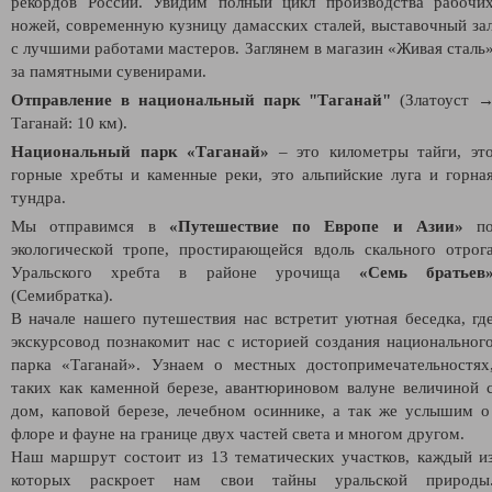
рекордов России. Увидим полный цикл производства рабочи
ножей, современную кузницу дамасских сталей, выставочный за
с лучшими работами мастеров. Заглянем в магазин «Живая сталь
за памятными сувенирами.
Отправление в национальный парк "Таганай"
(Златоуст 
Таганай: 10 км).
Национальный парк «Таганай»
– это километры тайги, эт
горные хребты и каменные реки, это альпийские луга и горна
тундра.
Мы отправимся в
«Путешествие по Европе и Азии»
п
экологической тропе, простирающейся вдоль скального отрог
Уральского хребта в районе урочища
«Семь братьев
(Семибратка).
В начале нашего путешествия нас встретит уютная беседка, гд
экскурсовод познакомит нас с историей создания национальног
парка «Таганай». Узнаем о местных достопримечательностях
таких как каменной березе, авантюриновом валуне величиной 
дом, каповой березе, лечебном осиннике, а так же услышим 
флоре и фауне на границе двух частей света и многом другом.
Наш маршрут состоит из 13 тематических участков, каждый и
которых раскроет нам свои тайны уральской природы