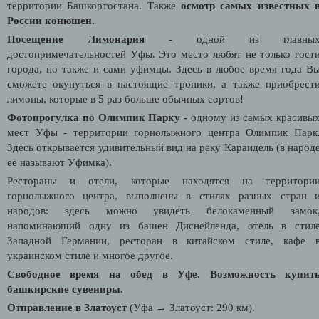
территории Башкортостана. Также
осмотр самых известных 
России конюшен.
Посещение Лимонария
- одной из главны
достопримечательностей Уфы. Это место любят не только гост
города, но также и сами уфимцы. Здесь в любое время года В
сможете окунуться в настоящие тропики, а также приобрест
лимоны, которые в 5 раз больше обычных сортов!
Фотопрогулка по Олимпик Парку -
одному из самых красивы
мест Уфы - территории горнолыжного центра Олимпик Парк
Здесь открывается удивительный вид на реку Караидель (в народ
её называют
У
фимка).
Рестораны и отели, которые находятся на территори
горнолыжного центра, выполнены в стилях разных стран 
народов: здесь можно увидеть белокаменный замок
напоминающий одну из башен Диснейленда, отель в стил
Западной Германии, ресторан в китайском стиле, кафе 
украинском стиле и многое другое.
Свободное время на обед в Уфе. Возможность купит
башкирские сувениры.
Отправление в Златоуст
(Уфа → Златоуст: 290 км).