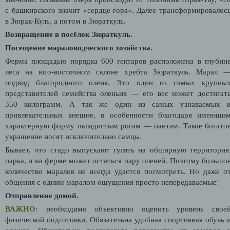
с башкирского значит «сердце-гора». Далее трансформировалос
в Зюрак-Куль, а потом в Зюраткуль.
Возвращение в посёлок Зюраткуль.
Посещение мараловодческого хозяйства.
Ферма площадью порядка 600 гектаров расположена в глубин
леса на юго-восточном склоне хребта Зюраткуль. Марал 
подвид благородного оленя. Это один из самых крупны
представителей семейства оленьих — его вес может достигат
350 килограмм. А так же один из самых узнаваемых 
привлекательных внешне, в особенности благодаря имеющи
характерную форму окладистым рогам — пантам. Такое богато
украшение носят исключительно самцы.
Бывает, что стадо выпускают гулять на обширную территори
парка, и на ферме может остаться пару оленей. Поэтому большо
количество маралов не всегда удастся посмотреть. Но даже о
общения с одним маралом ощущения просто непередаваемые!
Отправление домой.
ВАЖНО:
необходимо объективно оценить уровень свое
физической подготовки. Обязательна удобная спортивная обувь 