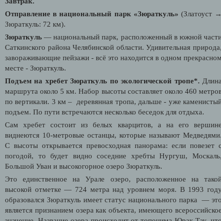
Завтрак.
Отправление в национальный парк «Зюраткуль»
(Златоуст 
Зюраткуль: 72 км).
Зюраткуль
— национальный парк, расположенный в южной част
Саткинского района Челябинской области. Удивительная природа
завораживающие пейзажи - всё это находится в одном прекрасно
месте - Зюраткуль.
Подъем на хребет Зюраткуль по экологической тропе*.
Длин
маршрута около 5 км. Набор высоты составляет около 460 метро
по вертикали. 3 км –
деревянная тропа, дальше - уже каменисты
подъем. По пути встречаются несколько беседок для отдыха.
Сам хребет состоит из белых кварцитов, а на его вершин
виднеются 10-метровые останцы, которые называют Медведями
С высоты открывается превосходная панорама: если повезет 
погодой, то будет видно соседние хребты Нургуш, Москаль
Большой Уван и высокогорное озеро Зюраткуль.
Это единственное на Урале озеро, расположенное на тако
высокой отметке — 724 метра над уровнем моря. В 1993 год
образовался Зюраткуль имеет статус н
ационального парка
— эт
является признанием озера как объекта, имеющего всероссийско
значение. Название озера происходит от топонима Юрак-Тау, чт