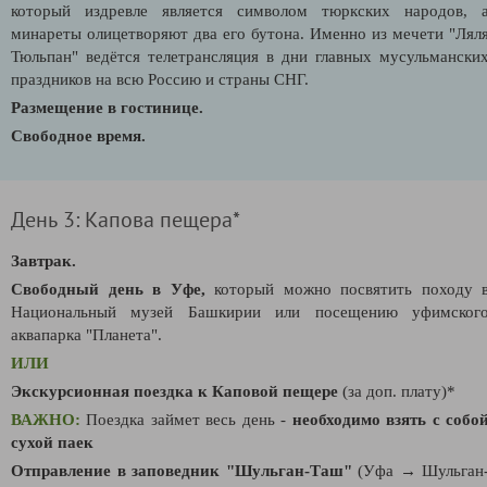
который издревле является символом тюркских народов, 
минареты олицетворяют два его бутона. Именно из мечети "Лял
Тюльпан" ведётся телетрансляция в дни главных мусульмански
праздников на всю Россию и страны СНГ.
Размещение в гостинице.
Свободное время.
День 3: Капова пещера*
Завтрак.
Свободный день в Уфе,
который можно посвятить походу 
Н
ациональный музей Башкирии или посещению у
фимског
аквапарка "Планета".
ИЛИ
Экскурсионная поездка к Каповой пещере
(за доп. плату)*
ВАЖНО:
Поездка займет весь день -
необходимо взять с собо
сухой паек
Отправление в заповедник "Шульган-Таш"
(Уфа → Шульган