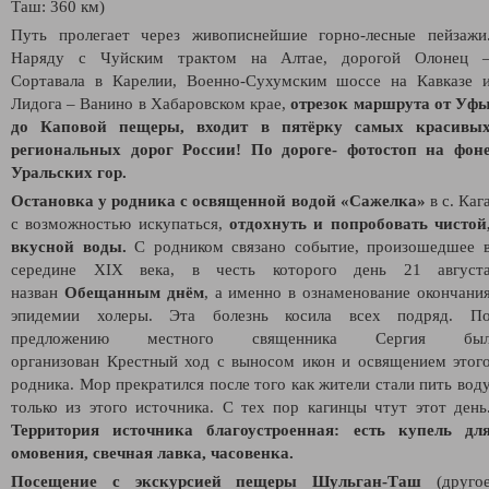
Таш: 360 км)
Путь пролегает через живописнейшие горно-лесные пейзажи
Наряду с Чуйским трактом на Алтае, дорогой Олонец 
Сортавала в Карелии, Военно-Сухумским шоссе на Кавказе 
Лидога – Ванино в Хабаровском крае,
отрезок маршрута от Уф
до Каповой пещеры, входит в пятёрку самых красивы
региональных дорог России! По дороге- фотостоп на фон
Уральских гор.
Остановка у
родника с освященной водой «Сажелка»
в с. Каг
с возможностью искупаться,
отдохнуть и попробовать чистой
вкусной воды.
С родником связано событие, произошедшее 
середине XIX века, в честь которого день 21 август
назван
Обещанным днём
, а именно в ознаменование окончани
эпидемии холеры. Эта болезнь косила всех подряд. П
предложению местного священника Сергия бы
организован Крестный ход с выносом икон и освящением этог
родника. Мор прекратился после того как жители стали пить вод
только из этого источника. С тех пор кагинцы чтут этот день
Территория источника благоустроенная: есть купель дл
омовения, свечная лавка, часовенка.
Посещение с экскурсией пещеры Шульган-Таш
(друго