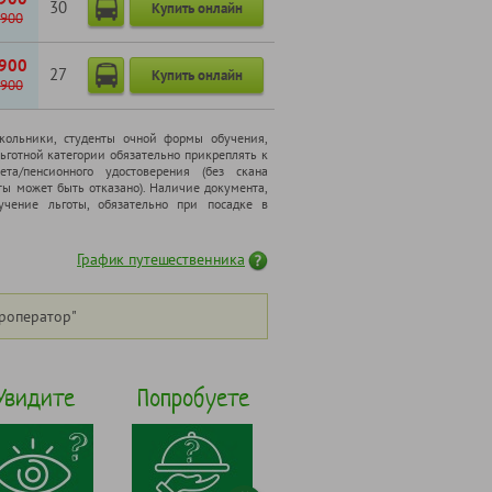
30
Купить онлайн
900
900
27
Купить онлайн
900
школьники, cтуденты очной формы обучения,
ьготной категории обязательно прикреплять к
ета/пенсионного удостоверения (без скана
ты может быть отказано). Наличие документа,
чение льготы, обязательно при посадке в
График путешественника
роператор"
Увидите
Попробуете