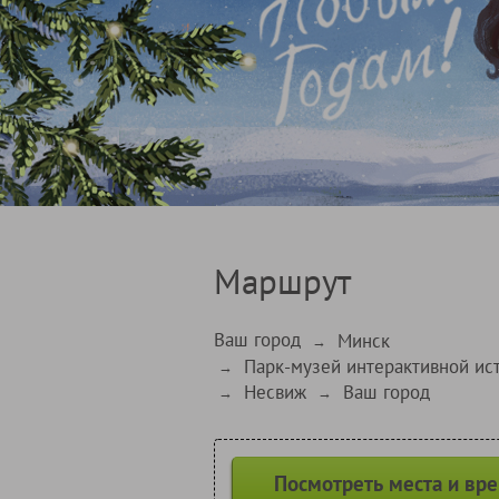
Маршрут
Ваш город
Минск
→
Парк-музей интерактивной ис
→
Несвиж
Ваш город
→
→
Посмотреть места и вр