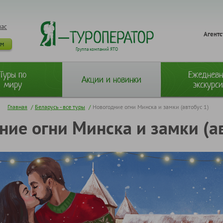
нас
Агентс
ам
Группа компаний ЯТО
Туры по
Ежеднев
Акции и новинки
миру
экскурс
Главная
/
Беларусь - все туры
/
Новогодние огни Минска и замки (автобус 1)
ние огни Минска и замки (ав