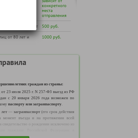
по транспортному
зависит от
конкретного
места
отправления
лиц от 65 до 79 лет
500 руб.
лиц от 80 лет и
1000 руб.
правила
ршеннолетних граждан из страны:
у
от 23 июля 2025 г. N 257-ФЗ выезд из РФ
дан с 20 января 2026 года возможен по
кому
паспорту или загранпаспорту
.
 лет
—
загранпаспорт
(его срок действия
а момент въезда и на протяжении всей
да свидетельство о рождении исключено из
рым граждане Российской Федерации в
ствлять выезд в Беларусь