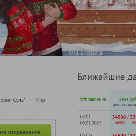
Ближайшие да
Отправление
Цена руб
тории Сула*
Мир
→
(полная / льго
02.01-
/
34500
33
06.01.2027
36500
35
емя отправления
03.01-
/
34500
33