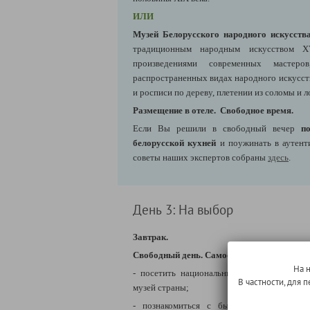
ИЛИ
Музей Белорусского народного искусства
традиционным народным искусством 
произведениями современных мастер
распространенных видах народного искусства
и росписи по дереву, плетении из соломы и л
Размещение в отеле.
Свободное время.
Если Вы решили в свободный вечер
п
белорусской кухней
и поужинать в аутент
советы наших экспертов собраны
здесь
.
День 3: На выбор
Завтрак.
Свободный день.
Самостоятельно Вы смож
На 
- посетить национальный исторический м
В частности, для
музей страны;
- познакомиться с бытом минской шлях