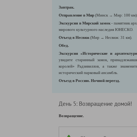
Завтрак.
Отправление в Мир
(Минск
→
Мир: 100 км)
Экскурсия в Мирский замок
- памятник ар
мирового культурного наследия ЮНЕСКО.
Отъезд в Несвиж
(Мир
→
Несвиж: 31 км).
Обед.
Экскурсия «Исторические и архитектур
увидите старинный замок, принадлежавш
королей» Радзивиллов, а также знамени
исторический парковый ансамбль.
Отъезд в Россию. Ночной переезд.
День 5: Возвращение домой!
Возвращение.