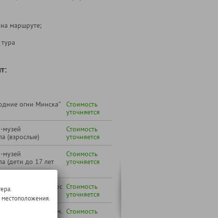
 на маршруте;
 тура
т:
одние огни Минска"
Стоимость
уточняется
к-музей
Стоимость
а (взрослые)
уточняется
к-музей
Стоимость
а (дети до 17 лет
уточняется
 желанию под запрос
Стоимость
ера.
уточняется
о местоположения.
 Вашего города (см.
Стоимость