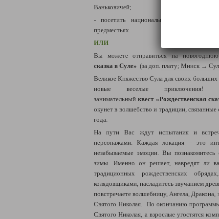
Ваньковичей;
- посетить национальные стравни (кор
предместьях.
ИЛИ
Вы можете отправиться на новогодн
сказка в Суле
»
(за доп. плату; Минск → Сула
Великое Княжество Сула для своих больших 
новые веселые приключения
занимательный
квест
«Рождественская ска
окунет в волшебство и традиции, связанные
года.
На пути Вас ждут испытания и встре
персонажами. Каждая локация – это инт
незабываемые эмоции. Вы познакомитесь
зимы. Именно он решает, навредят ли в
традиционных рождественских обряда
колядовщиками, насладитесь звучанием древ
повстречаете волшебницу, Ангела, Дракона, 
Святого Николая. По окончанию программы
Святого Николая, а взрослые угостятся ком