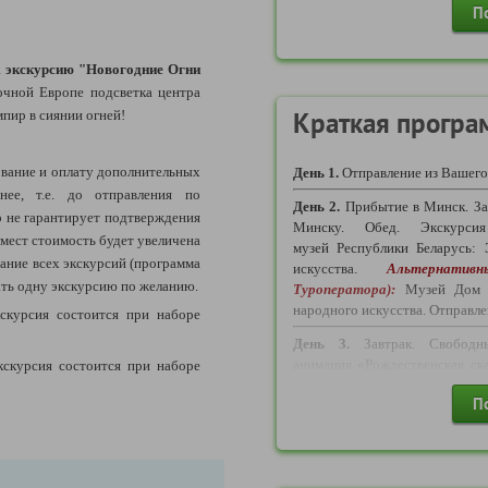
П
Свидетельство о рождени
являющихся
основанием для вы
а
экскурсию "Новогодние Огни
ВАЖНО!
Уважаемые агенты, о
точной Европе подсветка центра
года ДОСТУПНО бронирован
поскольку стал возможным пр
Краткая програ
пир в сиянии огней!
пропуска на границе между
Беларусь по логистике маршрут
вание и оплату дополнительных
День 1.
Отправление из Вашего
нее, т.е. до отправления по
День 2.
Прибытие в Минск. За
Требуются следующие докумен
 не гарантирует подтверждения
Минску. Обед. Экскурси
1) ДЛЯ ВЗРОСЛОГО ГРАЖД
 мест стоимость будет увеличена
музей
Республики Беларусь: 
ание всех экскурсий (программа
- Действующий Внутрироссийс
искусства.
А
льтернати
ать одну экскурсию по желанию.
Туроператора):
Музей Дом В
В соответствии с пунктом 
народного искусства
. Отправл
скурсия состоится при наборе
Российской Федерации,
Правительства Российской Ф
День 3.
Завтрак. Свободн
(далее – Положение), имеет с
анимация «Рождественская ска
кскурсия состоится при наборе
истории Сула (за доп. плату)*.
от 14 лет – до достижения 20
П
"Новогодние огни Минска" (за д
от 20 лет – до достижения 45
День 4.
Завтрак. Отправлени
от 45 лет – бессрочно.
Отправление в Несвиж. Обед.
Обращаем внимание, что пог
архитектурные памятники Несв