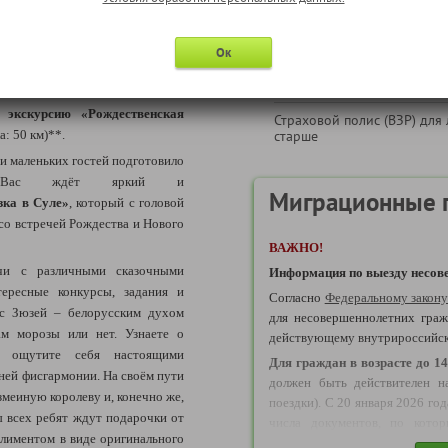
ниже пункт " Информация 
обслуживанию")
чмы) в Раковском и Троицком
Ок
Страховой полис (ВЗР) для 
юю
экскурсию
«
Рождественская
Страховой полис (ВЗР) для 
: 50 км)**.
старше
и маленьких гостей подготовило
! Вас ждёт яркий и
Миграционные 
зка в Суле»
, который с головой
 со встречей Рождества и Нового
ВАЖНО!
чи с различными сказочными
Информация по выезду несове
ересные конкурсы, задания и
Согласно
Федеральному закон
 с Зюзей – белорусским духом
для несовершеннолетних граж
ам морозы или нет. Узнаете о
действующему внутрироссийс
х, ощутите себя настоящими
Д
ля граждан в возрасте до 14
ней фисгармонии. На своём пути
должен быть действителен н
змеиную королеву и, конечно же,
поездки). С 20 января 2026 го
 всех ребят ждут подарочки от
числа документов, по кото
плиментом в виде оригинального
возрасте до 14 лет могут осуще