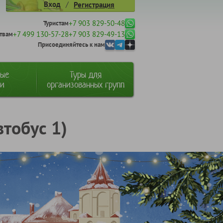
/
Вход
Регистрация
+7 903 829-50-48
Туристам
+7 499 130-57-28
+7 903 829-49-13
твам
Присоединяйтесь к нам
ные
Туры для
ии
организованных групп
тобус 1)