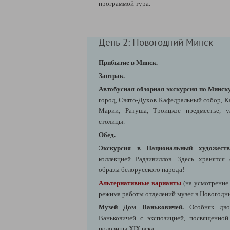
программой тура.
День 2: Новогодний Минск
Прибытие в Минск.
Завтрак.
Автобусная обзорная экскурсия по Минск
город, Свято-Духов Кафедральный собор, К
Марии, Ратуша, Троицкое предместье, 
столицы.
Обед.
Экскурсия в Национальный художеств
коллекцией Радзивиллов. Здесь хранятся
образы белорусского народа!
Альтернативные варианты
(на усмотрение
режима работы отделений музея в Новогодни
Музей Дом Ваньковичей.
Особняк двор
Ваньковичей с экспозицией, посвященной
половины XIX века.