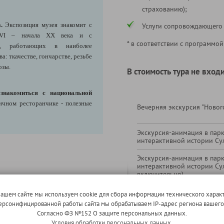
страхованию);
.
Экспозиция музея знакомит с
Услуги сопровождающего
ХVI – начала XX века и с
* в соответствии с программой
ов, работающих в наиболее
: ткачестве, гончарстве, резьбе
озы.
В стоимость тура не входи
ознакомиться с национальной
ичном ресторанчике - полезные
Вечерняя экскурсия "Новог
Экскурсия-анимация в пар
интерактивной истории Сул
Экскурсия-анимация в пар
интерактивной истории Сул
включительно)
ете:
1-местное размещение (по
нашем сайте мы используем cookie для сбора информации технического характ
узей Белоруссии - крупнейший
в ЛК)
 персонифицированной работы сайта мы обрабатываем IP-адрес региона вашег
Согласно ФЗ №152 О защите персональных данных.
Надбавка за отправление из
ты - посетить усадьбу-музей
Условия обработки персональных данных.