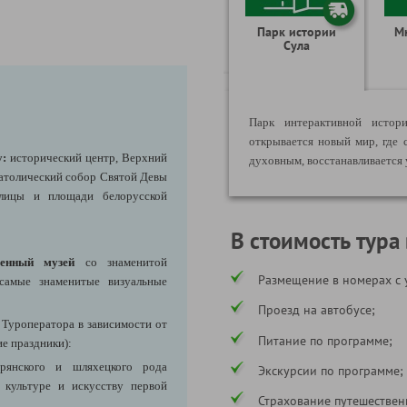
Парк истории
М
Сула
Парк интерактивной истори
открывается новый мир, где 
у:
исторический центр, Верхний
духовным, восстанавливается 
атолический собор Святой Девы
улицы и площади белорусской
В стоимость тура
енный музей
со знаменитой
Размещение в номерах с 
 самые знаменитые визуальные
Проезд на автобусе;
 Туроператора в зависимости от
Питание по программе;
е праздники):
янского и шляхецкого рода
Экскурсии по программе;
 культуре и искусству первой
Страхование путешествен