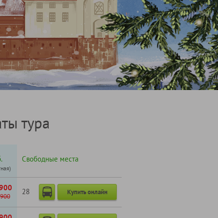
ты тура
.
Свободные места
тная)
900
28
Купить онлайн
900
900