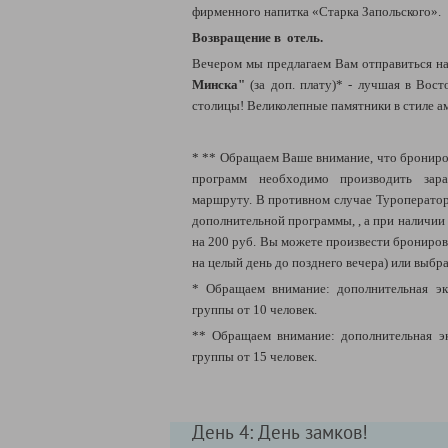
фирменного напитка «Старка Запольского».
Возвращение в отель.
Вечером мы предлагаем Вам отправиться н
Минска"
(за доп. плату)* - лучшая в Вос
столицы! Великолепные памятники в стиле ам
* ** Обращаем Ваше внимание, что брониро
программ необходимо производить зара
маршруту. В противном случае Туроператор
дополнительной программы, , а при наличии
на 200 руб. Вы можете произвести брониров
на целый день до позднего вечера) или выбр
* Обращаем внимание: дополнительная эк
группы от 10 человек.
** Обращаем внимание: дополнительная э
группы от 15 человек.
День 4: День замков!