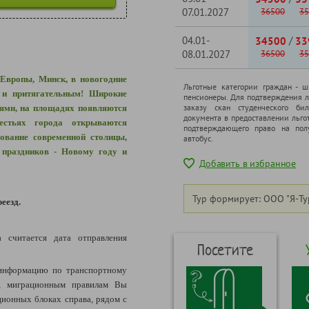
07.01.2027
36500
35
04.01-
/
34500
33
08.01.2027
36500
35
Европы, Минск, в новогодние
Льготные категории граждан - 
 и притягательным! Широкие
пенсионеры. Для подтверждения л
заказу скан студенческого бил
ями, на площадях появляются
документа в предоставлении льго
стьях города открываются
подтверждающего право на полу
ование современной столицы,
автобус.
праздников - Новому году и
Добавить в избранное
Тур формирует: ООО "Я-Ту
реезд.
а считается дата отправления
Посетите
информацию по транспортному
я, миграционным правилам Вы
ионных блоках справа, рядом с