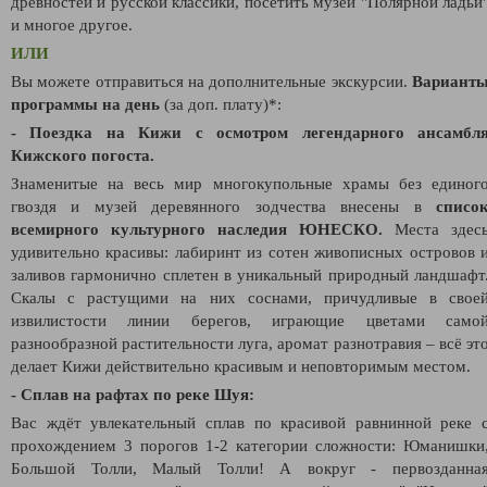
древностей и русской классики, посетить музей "Полярной ладьи
и многое другое.
ИЛИ
Вы можете отправиться на дополнительные экскурсии.
Вариант
программы на день
(за доп. плату)*:
- Поездка на Кижи с осмотром легендарного ансамбл
Кижского погоста.
Знаменитые на весь мир многокупольные храмы без единог
гвоздя и музей деревянного зодчества внесены в
списо
всемирного культурного наследия ЮНЕСКО.
Места здес
удивительно красивы: лабиринт из сотен живописных островов 
заливов гармонично сплетен в уникальный природный ландшафт
Скалы с растущими на них соснами, причудливые в свое
извилистости линии берегов, играющие цветами само
разнообразной растительности луга, аромат разнотравия – всё эт
делает Кижи действительно красивым и неповторимым местом.
- Сплав на рафтах по реке Шуя:
Вас ждёт увлекательный сплав по красивой равнинной реке 
прохождением 3 порогов 1-2 категории сложности: Юманишки
Большой Толли, Малый Толли! А вокруг - первозданна