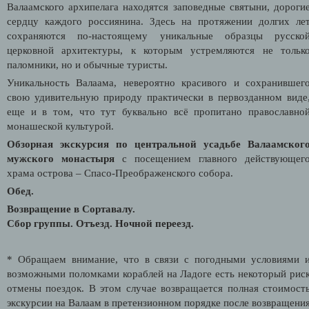
Валаамского архипелага находятся заповедные святыни, дороги
сердцу каждого россиянина. Здесь на протяжении долгих ле
сохраняются по-настоящему уникальные образцы русско
церковной архитектуры, к которым устремляются не тольк
паломники, но и обычные туристы.
Уникальность Валаама, невероятно красивого и сохранившег
свою удивительную природу практически в первозданном виде
еще и в том, что тут буквально всё пропитано православно
монашеской культурой.
Обзорная экскурсия по центральной усадьбе Валаамског
мужского монастыря
с посещением главного действующег
храма острова – Спасо-Преображенского собора.
Обед.
Возвращение в Сортавалу.
Сбор группы.
Отъезд. Ночной переезд.
* Обращаем внимание, что в связи с погодными условиями 
возможными поломками кораблей на Ладоге есть некоторый рис
отмены поездок. В этом случае возвращается полная стоимост
экскурсии на Валаам в претензионном порядке после возвращени