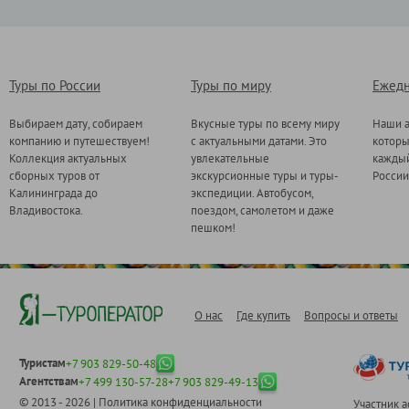
Туры по России
Туры по миру
Ежедн
Выбираем дату, собираем
Вкусные туры по всему миру
Наши а
компанию и путешествуем!
с актуальными датами. Это
котор
Коллекция актуальных
увлекательные
каждый
сборных туров от
экскурсионные туры и туры-
России
Калининграда до
экспедиции. Автобусом,
Владивостока.
поездом, самолетом и даже
пешком!
О нас
Где купить
Вопросы и ответы
Туристам
+7 903 829-50-48
Агентствам
+7 499 130-57-28
+7 903 829-49-13
© 2013 - 2026 |
Политика конфиденциальности
Участник 