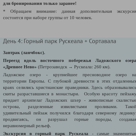
для бронирования только заранее!
* Обращаем внимание: данная дополнительная экскурси
состоится при наборе группы от 10 человек.
День 4: Горный парк Рускеала + Сортавала
Завтрак (ланчбокс).
Переезд вдоль восточного побережья Ладожского озер
«Древнее Нево»
(Петрозаводск → Рускеала: 260 км).
Ладожское озеро - крупнейшее пресноводное озеро н
территории Европы. С глубокой древности в этих отдаленны
краях селились христианские праведники. Здесь образовывалис
скиты разраставшиеся в монастыри. Особую красоту пейзаж
придает архипелаг Ладожских шхер - живописные скалисты
острова, разделенные извилистыми проливами.
Тако
удивительный пейзаж получился благодаря северному леднику
продвигаясь, он разрушал горные породы, создава
неравномерный рельеф.
Экскурсия в горный парк Рускеала
- самые знамениты