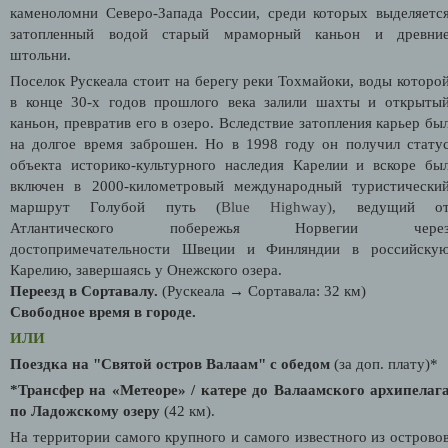
каменоломни Северо-Запада России, среди которых выделяетс
затопленный водой старый мраморный каньон и древни
штольни.
Поселок Рускеала стоит на берегу реки Тохмайоки, воды которо
в конце 30-х годов прошлого века залили шахты и открыты
каньон, превратив его в озеро. Вследствие затопления карьер бы
на долгое время заброшен. Но в 1998 году он получил стату
объекта историко-культурного наследия Карелии и вскоре бы
включен в 2000-километровый международный туристически
маршрут Голубой путь (
Blue Highway)
, ведущий о
Атлантического побережья Норвегии чере
достопримечательности Швеции и Финляндии в российску
Карелию, завершаясь у Онежского озера.
Переезд в Сортавалу.
(Рускеала → Сортавала: 32 км)
Свободное время в городе.
ИЛИ
Поездка на "Святой остров Валаам" с обедом
(за доп. плату)*
*Трансфер на «Метеоре» / катере до Валаамского архипелаг
по Ладожскому озеру
(42 км).
На территории самого крупного и самого известного из острово