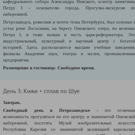
кафедрального собора Александра Невского, осмотр памятник
Петру I – основателю города. Прогулка-экскурсия п
набережной.
Петрозаводск, ровесник и почти тезка Петербурга, был основан 
устье реки Лососинки, на берегу Онежского озера, по велени
Петра I, и тоже назван в честь царя-реформатора. Эт
индустриальный, культурный и научный центр с богато
историей. Здесь располагаются высшие учебные заведения
филиалы Академии наук, театры и музеи, промышленны
предприятия.
Размещение в гостинице. Свободное время.
День 3: Кижи + сплав по Шуе
Завтрак.
Свободный день в Петрозаводске -
это отлична
возможность
прогуляться по его центру и знаменитой Онежско
набережной, посетить Музей изобразительных искусст
Республики Карелия со знаменитой коллекцией карельски