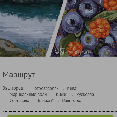
Маршрут
Ваш город
Петрозаводск
Кивач
→
→
Марциальные воды
Кижи*
Рускеала
→
→
→
Сортавала
Валаам*
Ваш город
→
→
→