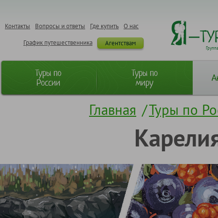
Контакты
Вопросы и ответы
Где купить
О нас
График путешественника
Агентствам
Групп
Туры по
Туры по
А
России
миру
Главная
/
Туры по Ро
Карелия