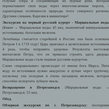
голубые озёра и соединяющие их бурные реки, которы
перекатывают свои воды через многочисленные пороги, 
характерные особенности природы этого северного региона
Другими словами, Карелия в миниатюре!
Экскурсия на первый русский курорт - Марциальные вод
(Кивач
→ Марциальные воды: 45 км), знаменитый
минеральным
источниками, богатыми железом.
Лечебница считается старейшей в России: она была основан
Петром I в 1719 году! Царь приезжал к целительным источника
4 раза, чтобы поправить здоровье. Результаты настольк
впечатлили Петра, что он приказал строить здесь дворцы
Марциальные воды стали первым русским курортом.
Слово «марциальные» происходит от имени бога Марса. Пит
воду из источников нужно аккуратно и лучше через трубочку
поскольку она холодная и очень насыщена железом, которо
способно испортить зубную эмаль.
Возвращение в Петрозаводск
(Марциальные воды
Петрозаводск: 55 км)
.
Обед.
Обзорная экскурсия по г. Петрозаводску
: посещени