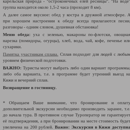
карельская природа - "остроконечных елей ресницы". "На воде
группа находится около 1,5-2 часа (проходит 8 км).
А далее самое вкусное: обед у костра в дружной атмосфере. 
при хорошем настроении к обеду всегда прилагаются песни
разговоры - одним словом, душевная обстановка!
Меню обеда:
уха с зеленью, макароны по-флотски, овощна
нарезка (помидоры, огурцы), хлеб, вода, чай, кофе, печенье ил
сухарики.
Памятка участникам сплава.
Сплав подходит для людей с любы
уровнем физической подготовки.
ВАЖНО:
Туристы могут выбрать либо один вариант программы
либо оба варианта, т.е. в программе будет утренний выезд н
Кижи и вечерний сплав.
Возвращение в гостиницу.
* Обращаем Ваше внимание, что бронирование и оплат
дополнительной экскурсии необходимо производить заранее, т.е
до начала тура. В противном случае Туроператор не гарантируе
её подтверждения, а при бронировании на месте стоимость буде
увеличена на 200 рублей.
Важно: Экскурсия в Кижи доступн