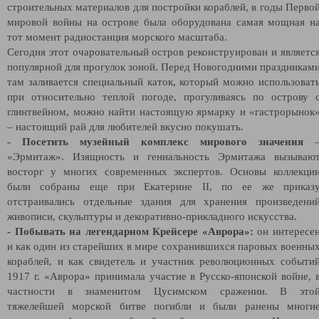
строительных материалов для постройки кораблей, в годы Перво
мировой войны на острове была оборудована самая мощная н
тот момент радиостанция морского масштаба.
Сегодня этот очаровательный остров реконструирован и являетс
популярной для прогулок зоной. Перед Новогодними праздникам
там заливается специальный каток, который можно использоват
при относительно теплой погоде, прогуливаясь по острову 
глинтвейном, можно найти настоящую ярмарку и «гастрорынок
– настоящий рай для любителей вкусно покушать.
- Посетить музейный комплекс мирового значения
«Эрмитаж». Изящность и гениальность Эрмитажа вызываю
восторг у многих современных экспертов. Основы коллекци
были собраны еще при Екатерине II, по ее же приказ
отстраивались отдельные здания для хранения произведени
живописи, скульптуры и декоративно-прикладного искусства.
- Побывать на легендарном Крейсере «Аврора»:
он интересе
и как один из старейших в мире сохранившихся паровых военны
кораблей, и как свидетель и участник революционных событи
1917 г. «Аврора» принимала участие в Русско-японской войне, 
частности в знаменитом Цусимском сражении. В это
тяжелейшей морской битве погибли и были ранены многи