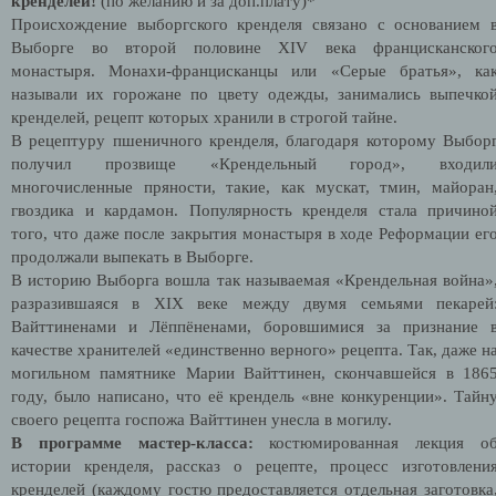
кренделей!
(по желанию и за доп.плату)*
Происхождение выборгского кренделя связано с основанием 
Выборге во второй половине XIV века францисканског
монастыря. Монахи-францисканцы или «Серые братья», ка
называли их горожане по цвету одежды, занимались выпечко
кренделей, рецепт которых хранили в строгой тайне.
В рецептуру пшеничного кренделя, благодаря которому Выбор
получил прозвище «Крендельный город», входил
многочисленные пряности, такие, как мускат, тмин, майоран
гвоздика и кардамон. Популярность кренделя стала причино
того, что даже после закрытия монастыря в ходе Реформации ег
продолжали выпекать в Выборге.
В историю Выборга вошла так называемая «Крендельная война»
разразившаяся в XIX веке между двумя семьями пекарей
Вайттиненами и Лёппёненами, боровшимися за признание 
качестве хранителей «единственно верного» рецепта. Так, даже н
могильном памятнике Марии Вайттинен, скончавшейся в 186
году, было написано, что её крендель «вне конкуренции». Тайн
своего рецепта госпожа Вайттинен унесла в могилу.
В программе мастер-класса:
костюмированная лекция о
истории кренделя, рассказ о рецепте, процесс изготовлени
кренделей (каждому гостю предоставляется отдельная заготовка