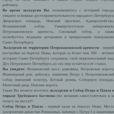
рейтинга.
Во время экскурсии Вы
познакомитесь с историей города
увидите основные достопримечательности парадного Петербурга
Дворцовую площадь, Невский проспект, Адмиралтейство
Исаакиевский собор, Университетскую набережную
Петропавловскую крепость, Смольный собор, а такж
полюбуетесь водными артериями и прекрасными панорамам
Санкт-Петербурга.
Экскурсия по территории Петропавловской крепости
- перво
постройки на берегах Невы, которая за более чем 300 – летню
историю Санкт-Петербурга сохранила свой первоначальный вид
Дух Петровского Петербурга до сих пор остаѐтся в её станах.
Вы увидите:
Иоанновский мост, равелины, Петровские ворота
Инженерный дом, цейхгауз, памятник Петру I, Петропавловски
собор (внешний осмотр), Ботный домик, Соборную площадь
Монетный двор, Невские ворота.
Также Вы можете посетить
экскурсию в Собор Петра и Павла 
тюрьму Трубецкого бастиона
(по желанию самостоятельно и з
оплату на месте)*:
Собор Петра и Павла
- первый храм на берегах Невы. Мест
захоронения династии Романовых, начиная с Петра
I
и заканчива