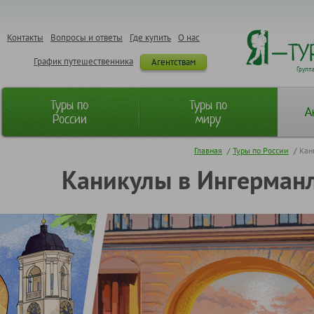
Контакты
Вопросы и ответы
Где купить
О нас
График путешественника
Агентствам
Групп
Туры по
Туры по
А
России
миру
Главная
/
Туры по России
/
Кан
Каникулы в Ингерманл