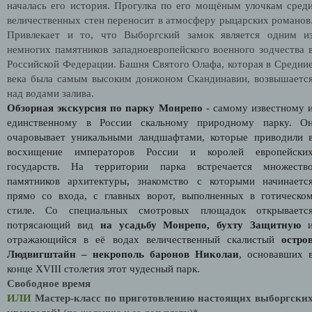
началась его история. Прогулка по его мощёным улочкам сред
величественных стен переносит в атмосферу рыцарских романов
Привлекает и то, что Выборгский замок является одним и
немногих памятников западноевропейского военного зодчества 
Российской Федерации. Башня Святого Олафа, которая в Средни
века была самым высоким донжоном Скандинавии, возвышаетс
над водами залива.
Обзорная экскурсия по парку Монрепо
- самому известному 
единственному в России скальному природному парку. О
очаровывает уникальными ландшафтами, которые приводили 
восхищение императоров России и королей европейски
государств. На территории парка встречается множеств
памятников архитектуры, знакомство с которыми начинаетс
прямо со входа, с главных ворот, выполненных в готическо
стиле. Со специальных смотровых площадок открываетс
потрясающий вид
на усадьбу Монрепо, бухту Защитную
отражающийся в её водах величественный скалистый
остро
Людвигштайн – некрополь баронов Николаи
, основавших 
конце XVIII столетия этот чудесный парк.
Свободное время
ИЛИ
Мастер-класс по приготовлению настоящих выборгски