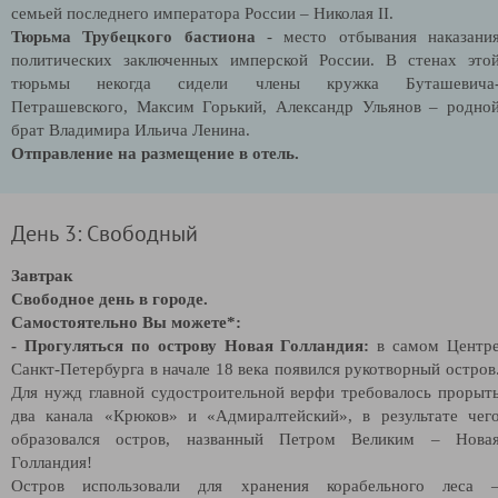
семьей последнего императора России – Николая
II
.
Тюрьма Трубецкого бастиона
- место отбывания наказани
политических заключенных имперской России. В стенах это
тюрьмы некогда сидели члены кружка Буташевича
Петрашевского, Максим Горький, Александр Ульянов – родно
брат Владимира Ильича Ленина.
Отправление на размещение в отель.
День 3: Свободный
Завтрак
Свободное день в городе.
Самостоятельно Вы можете*:
- Прогуляться по острову Новая Голландия:
в самом Центр
Санкт-Петербурга в начале 18 века появился рукотворный остров
Для нужд главной судостроительной верфи требовалось прорыт
два канала «Крюков» и «Адмиралтейский», в результате чег
образовался остров, названный Петром Великим – Нова
Голландия!
Остров использовали для хранения корабельного леса 