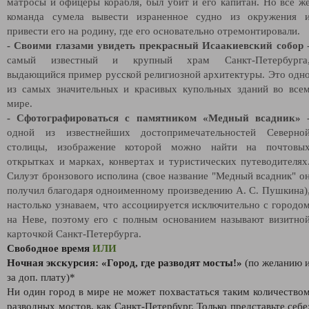
матросы и офицеры корабля, был убит и его капитан. Но все ж
команда сумела вывести израненное судно из окружения 
привести его на родину, где его основательно отремонтировали.
- Своими глазами увидеть прекрасный Исаакиевский собор
самый известный и крупный храм Санкт-Петербурга
выдающийся пример русской религиозной архитектуры. Это одн
из самых значительных и красивых купольных зданий во все
мире.
- Сфотографироваться с памятником «Медный всадник»
одной из известнейших достопримечательностей Северно
столицы, изображение которой можно найти на почтовы
открытках и марках, конвертах и туристических путеводителях
Силуэт бронзового исполина (свое название "Медный всадник" о
получил благодаря одноименному произведению А. С. Пушкина)
настолько узнаваем, что ассоциируется исключительно с городо
на Неве, поэтому его с полным основанием называют визитно
карточкой Санкт-Петербурга.
Свободное время
ИЛИ
Ночная экскурсия: «Город, где разводят мосты!»
(по желанию 
за доп. плату)*
Ни один город в мире не может похвастаться таким количество
разводных мостов, как Санкт-Петербург. Только представьте себе