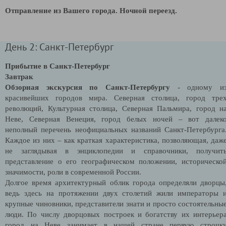
Отправление из Вашего города. Ночной переезд.
День 2: Санкт-Петербург
Прибытие в Санкт-Петербург
Завтрак
Обзорная
экскурсия по Санкт-Петербургу
- одному и
красивейших городов мира. Северная столица, город тре
революций, Культурная столица, Северная Пальмира, город н
Неве, Северная Венеция, город белых ночей – вот далек
неполный перечень неофициальных названий Санкт-Петербурга
Каждое из них – как краткая характеристика, позволяющая, даж
не заглядывая в энциклопедии и справочники, получит
представление о его географическом положении, историческо
значимости, роли в современной России.
Долгое время архитектурный облик города определяли дворцы
ведь здесь на протяжении двух столетий жили императоры 
крупные чиновники, представители знати и просто состоятельны
люди. По числу дворцовых построек и богатству их интерьер
город на Неве занимает в нашей стране первую строчк