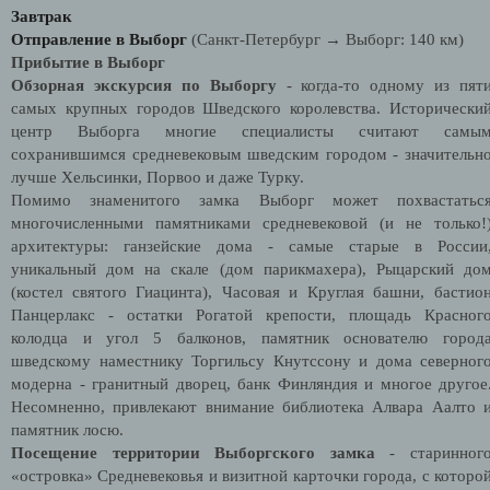
Завтрак
Отправление в Выборг
(Санкт-Петербург → Выборг: 140 км)
Прибытие в Выборг
Обзорная
экскурсия по Выборгу
- когда-то одному из пят
самых крупных городов Шведского королевства. Исторически
центр Выборга многие специалисты считают самы
сохранившимся средневековым шведским городом - значительн
лучше Хельсинки, Порвоо и даже Турку.
Помимо знаменитого замка Выборг может похвастатьс
многочисленными памятниками средневековой (и не только!
архитектуры: ганзейские дома - самые старые в России
уникальный дом на скале (дом парикмахера), Рыцарский до
(костел святого Гиацинта), Часовая и Круглая башни, бастио
Панцерлакс - остатки Рогатой крепости, площадь Красног
колодца и угол 5 балконов, памятник основателю город
шведскому наместнику Торгильсу Кнутссону и дома северног
модерна - гранитный дворец, банк Финляндия и многое другое
Несомненно, привлекают внимание библиотека Алвара Аалто 
памятник лосю.
Посещение территории Выборгского замка
- старинног
«островка» Средневековья и визитной карточки города, с которо