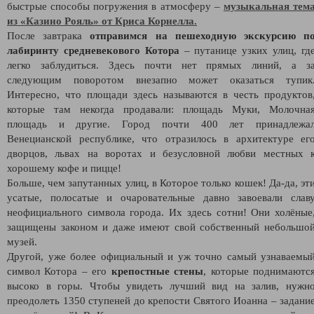
быстрые способы погружения в атмосферу –
музыкальная тем
из
«Казино Рояль» от Криса Корнелла.
После завтрака
отправимся на пешеходную экскурсию
п
лабиринту средневекового Котора
– путанице узких улиц, гд
легко заблудиться. Здесь почти нет прямых линий, а з
следующим поворотом внезапно может оказаться тупик
Интересно, что площади здесь называются в честь продуктов
которые там некогда продавали: площадь Муки, Молочна
площадь и другие. Город почти 400 лет принадлежа
Венецианской республике, что отразилось в архитектуре ег
дворцов, львах на воротах и безусловной любви местных 
хорошему кофе и пицце!
Больше, чем запутанных улиц, в Которое только кошек! Да-да, эт
усатые, полосатые и очаровательные давно завоевали слав
неофициального символа города. Их здесь сотни! Они холёные
защищены законом и даже имеют свой собственный небольшо
музей.
Другой, уже более официальный и уж точно самый узнаваемы
символ Котора – его
крепостные стены
, которые поднимаютс
высоко в горы. Чтобы увидеть лучший вид на залив, нужн
преодолеть 1350 ступеней до крепости Святого Иоанна – задани