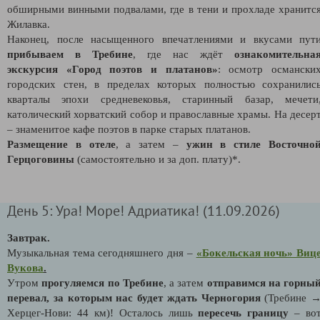
обширными винными подвалами, где в тени и прохладе хранитс
Жилавка.
Наконец, после насыщенного впечатлениями и вкусами пут
прибываем в Требине
, где нас ждёт
ознакомительна
экскурсия «Город поэтов и платанов»
: осмотр османски
городских стен, в пределах которых полностью сохранилис
кварталы эпохи средневековья, старинный базар, мечети
католический хорватский собор и православные храмы. На десер
– знаменитое кафе поэтов в парке старых платанов.
Размещение в отеле
, а затем –
ужин в стиле Восточно
Герцоговины
(самостоятельно и за доп. плату)*.
День 5: Ура! Море! Адриатика! (11.09.2026)
Завтрак.
Музыкальная тема сегодняшнего дня –
«Бокельская ночь» Виц
Вукова
.
Утром
прогуляемся по Требине
, а затем
отправимся на горны
перевал, за которым нас будет ждать Черногория
(Требине 
Херцег-Нови: 44 км)! Осталось лишь
пересечь границу
– во