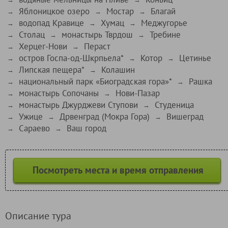
Яблоницкое озеро
Мостар
Благай
→
→
→
водопад Кравице
Хумац
Меджугорье
→
→
→
Столац
монастырь Тврдош
Требине
→
→
→
Херцег-Нови
Пераст
→
→
остров Госпа-од-Шкрпьела*
Котор
Цетинье
→
→
→
Липская пещера*
Колашин
→
→
национальный парк «Биоградская гора»*
Рашка
→
→
монастырь Сопочаны
Нови-Пазар
→
→
монастырь Джурджеви Ступови
Студеница
→
→
Ужице
Дрвенград (Мокра Гора)
Вишеград
→
→
→
Сараево
Ваш город
→
→
Посмотреть места и время отправления
Описание тура