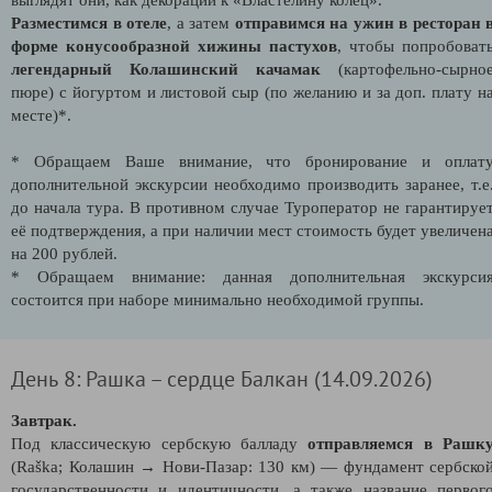
Разместимся в отеле
, а затем
отправимся на ужин в ресторан 
форме конусообразной хижины пастухов
, чтобы попробоват
легендарный Колашинский качамак
(картофельно-сырно
пюре) с йогуртом и листовой сыр (по желанию и за доп. плату н
месте)*.
* Обращаем Ваше внимание, что бронирование и оплат
дополнительной экскурсии необходимо производить заранее, т.е
до начала тура. В противном случае Туроператор не гарантируе
её подтверждения, а при наличии мест стоимость будет увеличен
на 200 рублей.
* Обращаем внимание: данная дополнительная экскурси
состоится при наборе минимально необходимой группы.
День 8: Рашка – сердце Балкан (14.09.2026)
Завтрак.
Под классическую сербскую балладу
отправляемся в Рашк
(Raška; Колашин → Нови-Пазар: 130 км) — фундамент сербско
государственности и идентичности, а также название первог