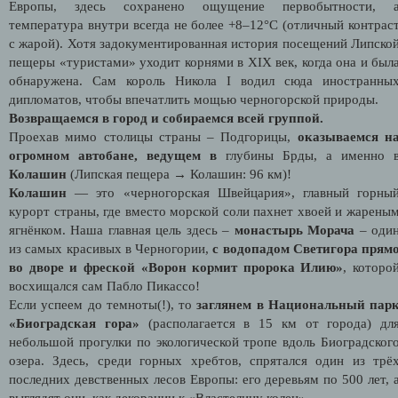
Европы, здесь сохранено ощущение первобытности, 
температура внутри всегда не более +8–12°C (отличный контрас
с жарой). Хотя задокументированная история посещений Липско
пещеры «туристами» уходит корнями в XIX век, когда она и был
обнаружена. Сам король Никола I водил сюда иностранны
дипломатов, чтобы впечатлить мощью черногорской природы.
Возвращаемся в город и собираемся всей группой.
Проехав мимо столицы страны – Подгорицы,
оказываемся н
огромном автобане, ведущем в
глубины Брды, а именно 
Колашин
(Липская пещера → Колашин: 96 км)!
Колашин
— это «черногорская Швейцария», главный горны
курорт страны, где вместо морской соли пахнет хвоей и жарены
ягнёнком. Наша главная цель здесь –
монастырь Морача
– оди
из самых красивых в Черногории,
с водопадом Светигора прям
во дворе и фреской «Ворон кормит пророка Илию»
, которо
восхищался сам Пабло Пикассо!
Если успеем до темноты(!), то
заглянем в Национальный пар
«Биоградская гора»
(располагается в 15 км от города) дл
небольшой прогулки по экологической тропе вдоль Биоградског
озера. Здесь, среди горных хребтов, спрятался один из трё
последних девственных лесов Европы: его деревьям по 500 лет, 
выглядят они, как декорации к «Властелину колец».