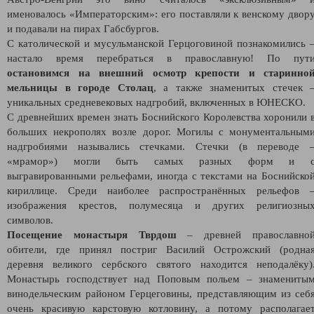
именовалось «Императорским»: его поставляли к венскому двор
и подавали на пирах Габсбургов.
С католической и мусульманской Герцоговиной познакомились 
настало время перебраться в православную! По пут
остановимся на внешний осмотр крепости и старинно
мельницы в городе Столац
, а также знаменитых стечек 
уникальных средневековых надгробий, включенных в ЮНЕСКО.
С древнейших времен знать Боснийского Королевства хоронили 
больших некрополях возле дорог. Могилы с монументальным
надгробиями назывались стечками. Стечки (в переводе 
«мрамор») могли быть самых разных форм и 
выгравированными рельефами, иногда с текстами на Боснийско
кириллице. Среди наиболее распространённых рельефов 
изображения крестов, полумесяца и других религиозны
символов.
Посещение монастыря Тврдош
– древней православно
обители, где принял постриг Василий Острожский (родна
деревня великого сербского святого находится неподалёку)
Монастырь господствует над Поповым польем – знамениты
винодельческим районом Герцеговины, представляющим из себ
очень красивую карстовую котловину, а потому располагае