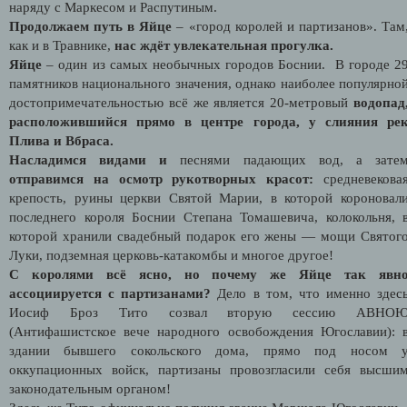
наряду с Маркесом и Распутиным.
Продолжаем путь в Яйце
– «город королей и партизанов». Там
как и в Травнике,
нас ждёт увлекательная прогулка.
Яйце
– один из самых необычных городов Боснии. В городе 2
памятников национального значения, однако наиболее популярно
достопримечательностью всё же является 20-метровый
водопад
расположившийся прямо в центре города, у слияния ре
Плива и Вбраса.
Насладимся видами и
песнями падающих вод, а зате
отправимся на осмотр рукотворных красот:
средневекова
крепость, руины церкви Святой Марии, в которой короновал
последнего короля Боснии Степана Томашевича, колокольня, 
которой хранили свадебный подарок его жены — мощи Святог
Луки, подземная церковь-катакомбы и многое другое!
С королями всё ясно, но почему же Яйце так явн
ассоциируется с партизанами?
Дело в том, что именно здес
Иосиф Броз Тито созвал вторую сессию АВНО
(Антифашистское вече народного освобождения Югославии): 
здании бывшего сокольского дома, прямо под носом 
оккупационных войск, партизаны провозгласили себя высши
законодательным органом!