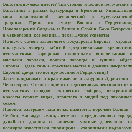
Балканизируемся вместе? Три страны и полное погружение 
Балканику в ритмах Кустурицы и Бреговича. Уникальны
микс православной, католической и мусульманско
традиции. Прямо по курсу: Босния и Герцеговина
Новопазарский Санджак и Рашка в Сербии, Бока Которска
в Черногории. Всё без виз… пока! Нужно успевать!
Начнём с самого загадочного государства Европы – страны
шкатулки, доверху набитой средневековыми крепостями
оттоманскими городками, старинными винодельнями 
мясными лавками, полями лаванды и лучшим мёдо
Европы. Здесь самые красивые мосты и древние некропол
Европы! Да-да, это всё про Боснию и Герцоговину!
Затем направимся в край камелий и лазурной Адриатики 
Черногорию! Страна-соцветие средневековых венецианских 
оттоманских городов, готических соборов, невероятно
красоты горных видов, игристого и мидий под лимонны
соком.
Наконец, завершим наш вояж, визитом к королеве Балкан 
Сербии. Нас ждут замки, античные и средневековые города
дунайские долины и, конечно, уютные деревеньки с
всемирно известными пивницами – старинными подвалами