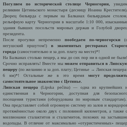
Погуляем по исторической столице Черногории,
увиди
реликвии Цетиньского монастыря (десницу Иоанна Крестителя)
Дворец бильярда с первым на Балканах бильярдным столом
рельефную карту Черногории в масштабе 1:10 000, изысканны
здания бывших посольств мировых держав и Голубой дворе
президента.
После прогулки непременно
пообедаем по-черногорски
(
негушский пршутом!)
в знаменитых ресторанах Старог
города
(самостоятельно и за доп. плату на месте)*!
На Балканах столько пещер, а мы до сих пор ни в одной не были
Срочно исправлять! Вместе мы
можем отправиться в Липску
пещеру
(по желанию и за доп. плату; Цетинье → Липская пещера
6 км)*! Остальные же в это время
могут продолжит
самостоятельное знакомство с Цетинье.
Липская пещера
(Lipska pećina) — одна из крупнейших 
единственная в Черногории, доступная для безопасног
посещения туристами (оборудована по мировым стандартам)
Она представляет собой огромную систему из залов и коридоро
протяжённостью около двух с половиной километров, а также 
миллионами сталактитов и сталагмитов, похожих на застывши
водопады. В отличие от максимально «отуристиченных» пеще