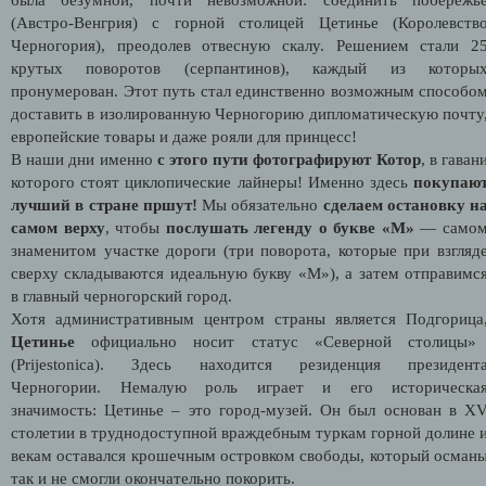
(Австро-Венгрия) с горной столицей Цетинье (Королевств
Черногория), преодолев отвесную скалу. Решением стали 2
крутых поворотов (серпантинов), каждый из которы
пронумерован. Этот путь стал единственно возможным способо
доставить в изолированную Черногорию дипломатическую почту
европейские товары и даже рояли для принцесс!
В наши дни именно
с этого пути фотографируют Котор
, в гаван
которого стоят циклопические лайнеры! Именно здесь
покупаю
лучший в стране пршут!
Мы обязательно
сделаем остановку н
самом верху
, чтобы
послушать легенду о букве «М»
— само
знаменитом участке дороги (три поворота, которые при взгляд
сверху складываются идеальную букву «М»), а затем отправимс
в главный черногорский город.
Хотя административным центром страны является Подгорица
Цетинье
официально носит статус «Северной столицы»
(Prijestonica). Здесь находится резиденция президент
Черногории. Немалую роль играет и его историческа
значимость: Цетинье – это город-музей. Он был основан в X
столетии в труднодоступной враждебным туркам горной долине 
векам оставался крошечным островком свободы, который осман
так и не смогли окончательно покорить.