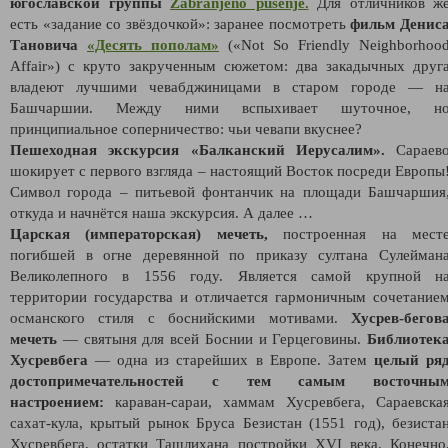
югославской группы
Zabranjeno pušenje.
Для отличников ж
есть «задание со звёздочкой»: заранее посмотреть
фильм
Денис
Тановича
«Десять пополам»
(«Not So Friendly Neighborhoo
Affair») с круто закрученным сюжетом: два закадычных друг
владеют лучшими чевабджиницами в старом городе — н
Башчаршии. Между ними вспыхивает шуточное, н
принципиальное соперничество: чьи чевапи вкуснее?
Пешеходная экскурсия «Балканский Иерусалим».
Сараев
шокирует с первого взгляда – настоящий Восток посреди Европы
Символ города – питьевой фонтанчик на площади Башчаршия
откуда и начнётся наша экскурсия. А далее …
Царская (императорская) мечеть,
построенная на мест
погибшей в огне деревянной по приказу султана Сулейман
Великолепного в 1556 году. Является самой крупной н
территории государства и отличается гармоничным сочетание
османского стиля с боснийскими мотивами.
Хусрев-бегов
мечеть
— святыня для всей Боснии и Герцеговины.
Библиотек
Хусревбега
— одна из старейших в Европе. Затем
целый ря
достопримечательностей с тем самым восточны
настроением:
караван-сараи, хаммам Хусревбега, Сараевска
сахат-кула, крытый рынок Бруса Безистан (1551 год), безиста
Хусревбега, остатки Ташлихана постройки XVI века. Конечно