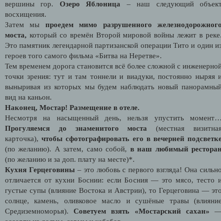
вершины гор.
Озеро Яблоница
– наш следующий объек
восхищения.
Затем мы
проедем мимо разрушенного железнодорожног
моста,
который со времён Второй мировой войны лежит в реке
Это памятник легендарной партизанской операции Тито и один и
героев того самого фильма «Битва на Неретве».
Тем временем дорога становится всё более сложной с инженерно
точки зрения: тут и там тоннели и виадуки, постоянно ныряя 
выныривая из которых мы будем наблюдать новый панорамны
вид на каньон.
Наконец, Мостар! Размещение в отеле.
Несмотря на насыщенный день, нельзя упустить момент
Прогуляемся до знаменитого моста
(местная визитна
карточка),
чтобы сфотографировать его в вечерней подсветк
(по желанию). А затем, само собой,
в наш любимый рестора
(по желанию и за доп. плату на месте)*.
Кухня Герцеговины
– это любовь с первого взгляда! Она сильн
отличается от кухни Боснии: если Босния — это мясо, тесто 
густые супы (влияние Востока и Австрии), то Герцеговина — эт
солнце, камень, оливковое масло и сушёные травы (влияни
Средиземноморья).
Советуем взять «Мостарский сахан»