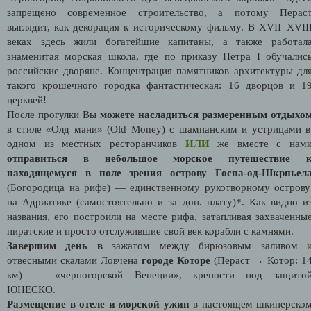
запрещено современное строительство, а потому Перас
выглядит, как декорация к историческому фильму. В XVII–XVII
веках здесь жили богатейшие капитаны, а также работал
знаменитая морская школа, где по приказу Петра I обучалис
российские дворяне. Концентрация памятников архитектуры дл
такого крошечного городка фантастическая: 16 дворцов и 1
церквей!
После прогулки Вы
можете насладиться размеренным отдыхо
в стиле «Олд мани» (Old Money) c шампанским и устрицами в
одном из местных ресторанчиков
ИЛИ
же вместе с нам
отправиться в небольшое морское путешествие 
находящемуся в поле зрения острову Госпа-од-Шкрпьел
(Богородица на рифе) — единственному рукотворному острову
на Адриатике (самостоятельно и за доп. плату)*. Как видно и
названия, его построили на месте рифа, затапливая захваченны
пиратские и просто отслужившие свой век корабли с камнями.
Завершим день в
зажатом между бирюзовым заливом 
отвесными скалами Ловчена
городе Которе
(Пераст → Котор: 1
км) — «черногорской Венеции», крепости под защито
ЮНЕСКО.
Размещение в отеле и морской ужин
в настоящем шкиперско