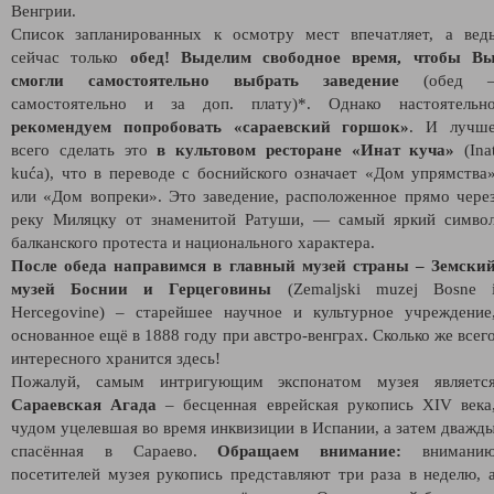
Венгрии.
Список запланированных к осмотру мест впечатляет, а вед
сейчас только
обед! Выделим свободное время, чтобы В
смогли самостоятельно выбрать заведение
(обед 
самостоятельно и за доп. плату)*. Однако настоятельн
рекомендуем попробовать «сараевский горшок»
. И лучш
всего сделать это
в культовом ресторане «Инат куча»
(Ina
kuća), что в переводе с боснийского означает «Дом упрямства
или «Дом вопреки». Это заведение, расположенное прямо чере
реку Миляцку от знаменитой Ратуши, — самый яркий симво
балканского протеста и национального характера.
После обеда направимся в главный музей страны – Земски
музей Боснии и Герцеговины
(Zemaljski muzej Bosne 
Hercegovine) – старейшее научное и культурное учреждение
основанное ещё в 1888 году при австро-венграх. Сколько же всег
интересного хранится здесь!
Пожалуй, самым интригующим экспонатом музея являетс
Сараевская Агада
– бесценная еврейская рукопись XIV века
чудом уцелевшая во время инквизиции в Испании, а затем дважд
спасённая в Сараево.
Обращаем внимание:
внимани
посетителей музея рукопись представляют три раза в неделю, 