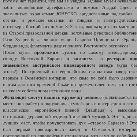
потому нет гарантии, что мы её увидим. Однако музей буквальн
забит ценнейшими артефактами и помимо Агады! Здесь 
знаменитые охраняемые ЮНЕСКО средневековые надгробия 
стечки, и римские мозаики из Илиджи, и этнографически
интерьеры боснийских домов XIX века, иконы критских мастеро
из Старой православной церкви, золочёные рукописи библиотек
Гази Хусрев-бега, личные вещи Гаврило Принципа и Франц
Фердинанда, фрагменты разрушенного Восточного экспресса!
После музея
продолжим гулять
по самому атмосферном
городу Восточной Европы
и заглянем… в ресторан пр
знаменитом австрийском пивоваренном заводе
(куда бе
этого?). Построенный по европейским стандартам завод ста
первым в Османской империи, что само по себе было дерзки
шагом для того времени! Также он примечателен тем, что стои
на своем собственном источнике воды.
Желающие смогут выпить кружечку пенного
(оплачивается н
месте по прайсу) в окружении атмосферных интерьеров в стил
классической европейской пивной (Brauhaus) с высоким
потолками, деревянной отделкой и живой музыкой. Это одно и
лучших мест, чтобы почувствовать дух «старого Сараево»! Эт
был первый пивоваренный завод в Османской империи
построенный по европейским стандартам, что само по себе был