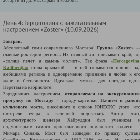
ассорти из долмы, сармы и кебабов.
День 4: Герцеговина с зажигательным
настроением «Zoster» (10.09.2026)
Завтрак.
Абсолютный гимн современного Мостара!
Группа «Zoster»
главные рок-герои региона. Их главный хит описывает край, гд
«солнце печёт, а камень молчит». Так фраза
«Hercegovina
Kalifornija»
стала крылатой — в ней скрывается ирония на
амбициями региона и одновременно признание в любви к ег
жаре и беспечности. Идеальная музыка для поездки вдол
Неретвы на кабриолете!
Зарядившись настроением,
отправляемся на экскурсионну
прогулку по Мостару
– городу-картинке.
Начнём в район
культового моста
, внесённого в список ЮНЕСКО (того, чт
смотрели вчера в вечерней подсветке). Автор этог
архитектурного шедевра Хайруддин был учеником 
подмастерьем самого прославленного османского зодчего 
Мимара Синана. Мост был возведён по приказу султан
Сулеймана Великолепного в 1557–1566 годах. На момен