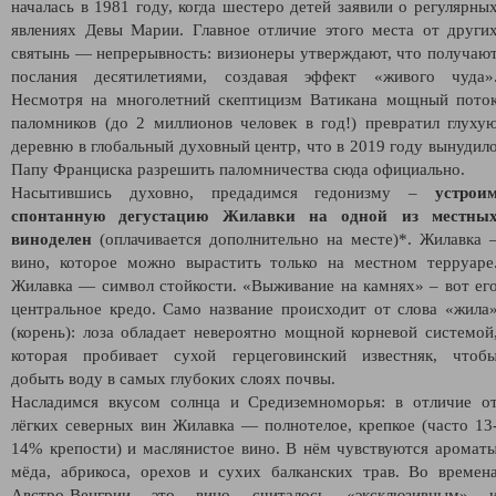
началась в 1981 году, когда шестеро детей заявили о регулярны
явлениях Девы Марии. Главное отличие этого места от други
святынь — непрерывность: визионеры утверждают, что получаю
послания десятилетиями, создавая эффект «живого чуда»
Несмотря на многолетний скептицизм Ватикана мощный пото
паломников (до 2 миллионов человек в год!) превратил глуху
деревню в глобальный духовный центр, что в 2019 году вынудил
Папу Франциска разрешить паломничества сюда официально.
Насытившись духовно, предадимся гедонизму –
устрои
спонтанную дегустацию Жилавки на одной из местны
виноделен
(оплачивается дополнительно на месте)*. Жилавка 
вино, которое можно вырастить только на местном терруаре
Жилавка — символ стойкости. «Выживание на камнях» – вот ег
центральное кредо. Само название происходит от слова «жила
(корень): лоза обладает невероятно мощной корневой системой
которая пробивает сухой герцеговинский известняк, чтоб
добыть воду в самых глубоких слоях почвы.
Насладимся вкусом солнца и Средиземноморья: в отличие о
лёгких северных вин Жилавка — полнотелое, крепкое (часто 13
14% крепости) и маслянистое вино. В нём чувствуются аромат
мёда, абрикоса, орехов и сухих балканских трав. Во времен
Австро-Венгрии это вино считалось «эксклюзивным» 