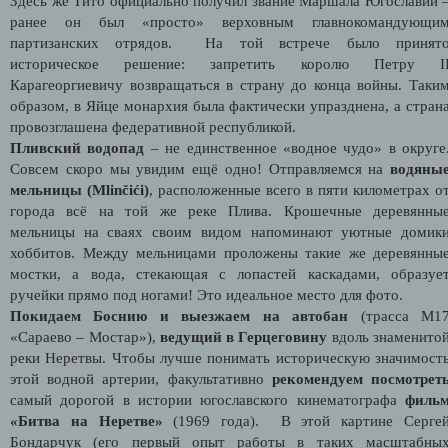
Здесь же Тито официально получил звание Маршала Югославии 
ранее он был «просто» верховным главнокомандующи
партизанских отрядов. На той встрече было принят
историческое решение: запретить королю Петру I
Карагеоргиевичу возвращаться в страну до конца войны. Таки
образом, в Яйце монархия была фактически упразднена, а стран
провозглашена федеративной республикой.
Пливский водопад
– не единственное «водное чудо» в округе
Совсем скоро мы увидим ещё одно! Отправляемся на
водяны
мельницы (Mlinčići)
, расположенные всего в пяти километрах о
города всё на той же реке Плива. Крошечные деревянны
мельницы на сваях своим видом напоминают уютные домик
хоббитов. Между мельницами проложены такие же деревянны
мостки, а вода, стекающая с лопастей каскадами, образуе
ручейки прямо под ногами! Это идеальное место для фото.
Покидаем Боснию и выезжаем на автобан
(трасса М1
«Сараево – Мостар»),
ведущий в Герцеговину
вдоль знаменито
реки Неретвы. Чтобы лучше понимать историческую значимост
этой водной артерии, факультативно
рекомендуем посмотрет
самый дорогой в истории югославского кинематографа
филь
«Битва на Неретве»
(1969 года). В этой картине Серге
Бондарчук (его первый опыт работы в таких масштабны