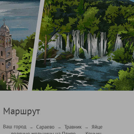
Маршрут
Ваш город
Сараево
Травник
Яйце
→
→
→
водяные мельницы на Пливе
Коньиц
→
→