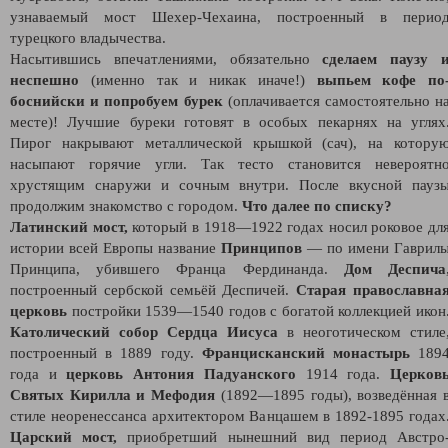
узнаваемый мост Шехер-Чехаина, построенный в перио
турецкого владычества.
Насытившись впечатлениями, обязательно
сделаем паузу 
неспешно
(именно так и никак иначе!)
выпьем кофе по
боснийски и попробуем бурек
(оплачивается самостоятельно н
месте)! Лучшие буреки готовят в особых пекарнях на углях
Пирог накрывают металлической крышкой (сач), на котору
насыпают горячие угли. Так тесто становится невероятн
хрустящим снаружи и сочным внутри. После вкусной пауз
продолжим знакомство с городом.
Что далее по списку?
Латинский мост,
который в 1918—1922 годах носил роковое дл
истории всей Европы название
Принципов
— по имени Гаврил
Принципа, убившего Франца Фердинанда.
Дом Деспича
построенный сербской семьёй Деспичей.
Старая православна
церковь
постройки 1539—1540 годов с богатой коллекцией икон
Католический собор Сердца Иисуса
в неоготическом стиле
построенный в 1889 году.
Францисканский монастырь
189
года и
церковь Антония Падуанского
1914 года.
Церков
Святых Кирилла и Мефодия
(1892—1895 годы), возведённая 
стиле неоренессанса архитектором Ванцашем в 1892-1895 годах
Царский мост,
приобретший нынешний вид период Австро