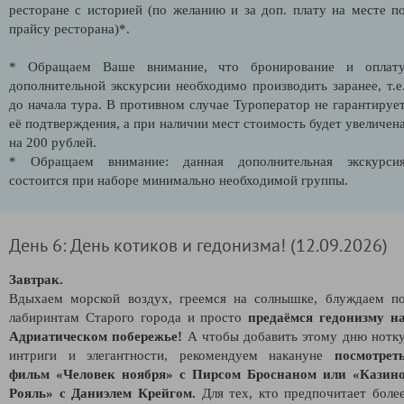
ресторане с историей (по желанию и за доп. плату на месте п
прайсу ресторана)*.
* Обращаем Ваше внимание, что бронирование и оплат
дополнительной экскурсии необходимо производить заранее, т.е
до начала тура. В противном случае Туроператор не гарантируе
её подтверждения, а при наличии мест стоимость будет увеличен
на 200 рублей.
* Обращаем внимание: данная дополнительная экскурси
состоится при наборе минимально необходимой группы.
День 6: День котиков и гедонизма! (12.09.2026)
Завтрак.
Вдыхаем морской воздух, греемся на солнышке, блуждаем п
лабиринтам Старого города и просто
предаёмся гедонизму н
Адриатическом побережье!
А чтобы добавить этому дню нотк
интриги и элегантности, рекомендуем накануне
посмотрет
фильм «Человек ноября» с Пирсом Броснаном или «Казин
Рояль» с Даниэлем Крейгом.
Для тех, кто предпочитает боле