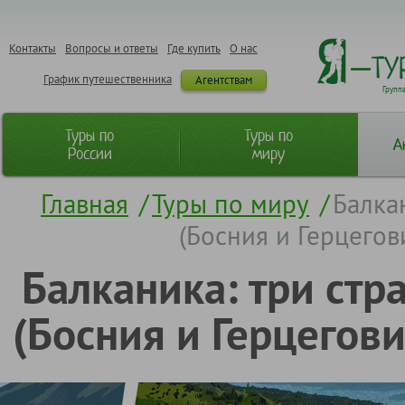
Контакты
Вопросы и ответы
Где купить
О нас
График путешественника
Агентствам
Групп
Туры по
Туры по
А
России
миру
Главная
/
Туры по миру
/
Балка
(Босния и Герцегов
Балканика: три стр
(Босния и Герцегови