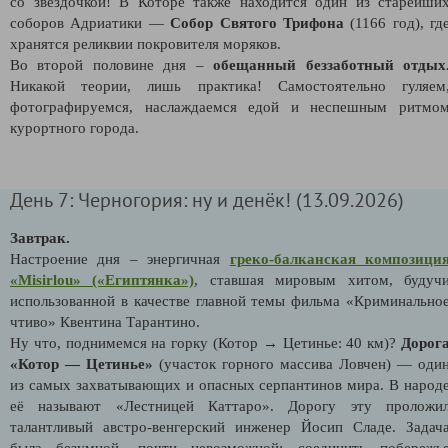
со звёздочкой! В Которе также находится один из старейши
соборов Адриатики —
Собор Святого Трифона
(1166 год), гд
хранятся реликвии покровителя моряков.
Во второй половине дня –
обещанный беззаботный отдых
Никакой теории, лишь практика! Самостоятельно гуляем
фотографируемся, наслаждаемся едой и неспешным ритмо
курортного города.
День 7: Черногория: ну и денёк! (13.09.2026)
Завтрак.
Настроение дня – энергичная
греко-балканская композици
«Misirlou» («Египтянка»)
, ставшая мировым хитом, будуч
использованной в качестве главной темы фильма «Криминально
чтиво» Квентина Тарантино.
Ну что, поднимемся на горку (Котор → Цетинье: 40 км)?
Дорог
«Котор — Цетинье»
(участок горного массива Ловчен) — оди
из самых захватывающих и опасных серпантинов мира. В народ
её называют «Лестницей Каттаро». Дорогу эту проложи
талантливый австро-венгерский инженер Йосип Сладе. Задач
была безумной, почти невозможной: соединить побережь