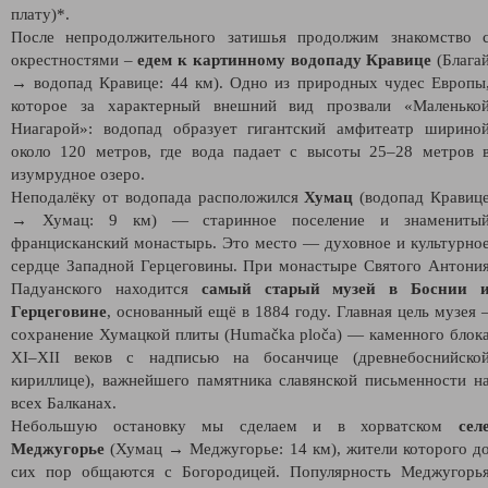
плату)*.
После непродолжительного затишья продолжим знакомство 
окрестностями –
едем к картинному водопаду Кравице
(Блага
→ водопад Кравице: 44 км). Одно из природных чудес Европы
которое за характерный внешний вид прозвали «Маленько
Ниагарой»: водопад образует гигантский амфитеатр ширино
около 120 метров, где вода падает с высоты 25–28 метров 
изумрудное озеро.
Неподалёку от водопада расположился
Хумац
(водопад Кравиц
→ Хумац: 9 км) — старинное поселение и знамениты
францисканский монастырь. Это место — духовное и культурно
сердце Западной Герцеговины. При монастыре Святого Антони
Падуанского находится
самый старый музей в Боснии 
Герцеговине
, основанный ещё в 1884 году. Главная цель музея 
сохранение Хумацкой плиты (Humačka ploča) — каменного блок
XI–XII веков с надписью на босанчице (древнебоснийско
кириллице), важнейшего памятника славянской письменности н
всех Балканах.
Небольшую остановку мы сделаем и в хорватском
сел
Меджугорье
(Хумац → Меджугорье: 14 км), жители которого д
сих пор общаются с Богородицей. Популярность Меджугорь