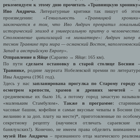
рекомендуем к этому дню прочитать «Травницкую хронику
Иво Андрича.
Литературные критики так пишут об это
произведении:
«Гениальность «Травницкой хроники
заключается в том, что Иво Андрич превратил локальны
исторический эпизод в универсальную притчу о человечестве
Столкновение цивилизаций «в миниатюре»: Андрич запер 
тесном Травнике три мира — османский Восток, наполеоновски
Запад и австрийскую Европу».
Отправление в Яйце
(Сараево → Яйце: 165 км).
По пути
сделаем остановку в старой столице Боснии 
Травнике,
родине лауреата Нобелевской премии по литератур
Ивы Андрича (1961 год).
Здесь у нас
запланирована прогулка по Старому городу 
осмотром крепости, храмов и древних мечетей
– 
средневековье их было 16, а потому город зачастую называл
«маленьким Стамбулом».
Также в программе:
старинны
часовые башни, кофейни и самые вкусные чевапы в Боснии (п
желанию и за доп. плату на месте)*, приготовленные по особом
секретному рецепту (научимся отличать сараевские о
банялукских!). Конечно, не имеем права обделить вниманием 
музей Иво Андрича
– признанного отца магического реализм