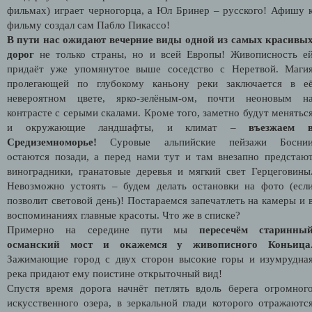
фильмах) играет черногорца, а Юл Бринер – русского! Афишу 
фильму создал сам Пабло Пикассо!
В пути нас ожидают вечерние виды одной из самых красивы
дорог
не только страны, но и всей Европы! Живописность е
придаёт уже упомянутое выше соседство с Неретвой. Маги
пролегающей по глубокому каньону реки заключается в е
невероятном цвете, ярко-зелёным-ом, почти неоновым н
контрасте с серыми скалами. Кроме того, заметно будут менятьс
и окружающие ландшафты, и климат –
въезжаем 
Средиземноморье!
Суровые альпийские пейзажи Босни
остаются позади, а перед нами тут и там внезапно предстаю
виноградники, гранатовые деревья и мягкий свет Герцеговины
Невозможно устоять – будем делать остановки на фото (есл
позволит световой день)! Постараемся запечатлеть на камеры и 
воспоминаниях главные красоты. Что же в списке?
Примерно на середине пути мы
пересечём старинны
османский мост и окажемся у живописного Коньица
Зажимающие город с двух сторон высокие горы и изумрудна
река придают ему поистине открыточный вид!
Спустя время дорога начнёт петлять вдоль берега огромног
искусственного озера, в зеркальной глади которого отражаютс