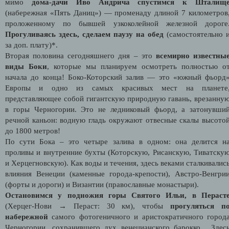
мимо
дома-дачи Иво Андрича спустимся к Шталищ
(набережная «Пять Даниц») — променаду длиной 7 километров
проложенному по бывшей узкоколейной железной дороге
Прогуливаясь здесь, сделаем паузу на обед
(самостоятельно 
за доп. плату)*.
Вторая половина сегодняшнего дня – это
всемирно известны
виды Боки
, которые мы планируем осмотреть полностью о
начала до конца! Боко-Которский залив — это «южный фьорд
Европы и одно из самых красивых мест на планете
представляющее собой гигантскую природную гавань, врезанну
в горы Черногории. Это не ледниковый фьорд, а затонувши
речной каньон: водную гладь окружают отвесные скалы высото
до 1800 метров!
По сути Бока – это четыре залива в одном: она делится н
проливы и внутренние бухты (Которскую, Рисанскую, Тиватску
и Херцегновскую). Как воды и течения, здесь веками сталкивалис
влияния Венеции (каменные города-крепости), Австро-Венгри
(форты и дороги) и Византии (православные монастыри).
Остановимся у подножия горы Святого Ильи, в Пераст
(Херцег-Нови → Пераст: 30 км), чтобы
прогуляться п
набережной
самого фотогеничного и аристократичного город
Черногории, сохранившего дух венецианского барокко. Здес