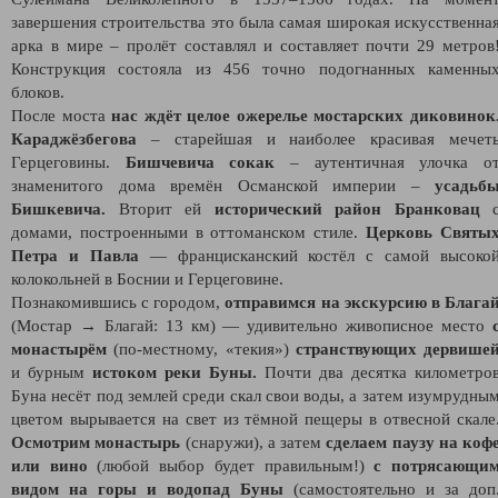
завершения строительства это была самая широкая искусственна
арка в мире – пролёт составлял и составляет почти 29 метров
Конструкция состояла из 456 точно подогнанных каменны
блоков.
После моста
нас ждёт целое ожерелье мостарских диковинок
Караджёзбегова
– старейшая и наиболее красивая мечет
Герцеговины.
Бишчевича сокак
– аутентичная улочка о
знаменитого дома времён Османской империи –
усадьб
Бишкевича.
Вторит ей
исторический район Бранковац
домами, построенными в оттоманском стиле.
Церковь Святы
Петра и Павла
— францисканский костёл с самой высоко
колокольней в Боснии и Герцеговине.
Познакомившись с городом,
отправимся на экскурсию в Блага
(Мостар → Благай: 13 км) — удивительно живописное место
монастырём
(по-местному, «текия»)
странствующих дервише
и бурным
истоком реки Буны.
Почти два десятка километро
Буна несёт под землей среди скал свои воды, а затем изумрудны
цветом вырывается на свет из тёмной пещеры в отвесной скале
Осмотрим монастырь
(снаружи), а затем
сделаем паузу на коф
или вино
(любой выбор будет правильным!)
с потрясающи
видом на горы и водопад Буны
(самостоятельно и за доп