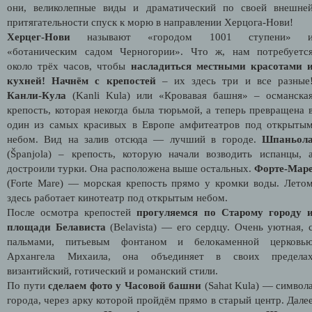
они, великолепные виды и драматический по своей внешне
притягательности спуск к морю в направлении Херцога-Нови!
Херцег-Нови
называют «городом 1001 ступени» 
«ботаническим садом Черногории». Что ж, нам потребуетс
около трёх часов, чтобы
насладиться местными красотами 
кухней!
Начнём с крепостей
– их здесь три и все разные
Канли-Кула
(Kanli Kula) или «Кровавая башня» – османска
крепость, которая некогда была тюрьмой, а теперь превращена 
один из самых красивых в Европе амфитеатров под открыты
небом. Вид на залив отсюда — лучший в городе.
Шпаньол
(Španjola) – крепость, которую начали возводить испанцы, 
достроили турки. Она расположена выше остальных.
Форте-Мар
(Forte Mare) — морская крепость прямо у кромки воды. Лето
здесь работает кинотеатр под открытым небом.
После осмотра крепостей
прогуляемся по Старому городу 
площади Белависта
(Belavista) — его сердцу. Очень уютная, 
пальмами, питьевым фонтаном и белокаменной церковь
Архангела Михаила, она объединяет в своих предела
византийский, готический и романский стили.
По пути
сделаем фото у Часовой башни
(Sahat Kula) — символ
города, через арку которой пройдём прямо в старый центр. Дале