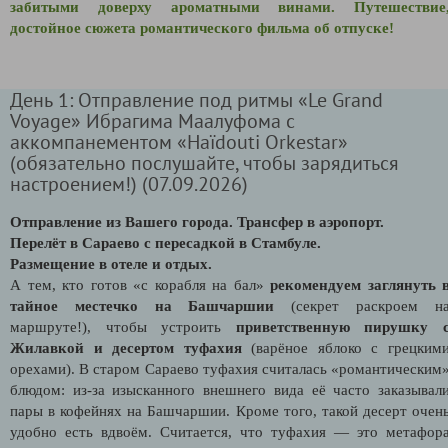
забитыми доверху ароматными винами. Путешествие
достойное сюжета романтического фильма об отпуске!
День 1: Отправление под ритмы «Le Grand
Voyage» Ибрагима Маалуфома с
аккомпанементом «Haïdouti Orkestar»
(обязательно послушайте, чтобы зарядиться
настроением!) (07.09.2026)
Отправление из Вашего города. Трансфер в аэропорт.
Перелёт в Сараево с пересадкой в Стамбуле.
Размещение в отеле и отдых.
А тем, кто готов «с корабля на бал»
рекомендуем заглянуть 
тайное местечко на Башчаршии
(секрет раскроем н
маршруте!), чтобы устроить
приветственную пирушку 
Жилавкой и десертом туфахия
(варёное яблоко с грецким
орехами). В старом Сараево туфахия считалась «романтическим
блюдом: из-за изысканного внешнего вида её часто заказывал
пары в кофейнях на Башчаршии. Кроме того, такой десерт очен
удобно есть вдвоём. Считается, что туфахия — это метафор