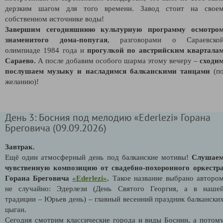
дерзким шагом для того времени. Завод стоит на свое
собственном источнике воды!
Завершим сегодняшнюю культурную программу осмотро
знаменитого дома-попугая
, разговорами о Сараевско
олимпиаде 1984 года и
прогулкой по австрийским квартала
Сараево.
А после добавим особого шарма этому вечеру –
сходи
послушаем музыку и насладимся балканскими танцами
(п
желанию)!
День 3: Босния под мелодию «Ederlezi» Горана
Бреговича (09.09.2026)
Завтрак.
Ещё один атмосферный день под балканские мотивы!
Слушае
чувственную композицию от свадебно-похоронного оркестр
Горана Бреговича
«Ederlezi»
.
Такое название выбрано авторо
не случайно: Эдерлези (День Святого Георгия, а в наше
традиции – Юрьев день) – главный весенний праздник балкански
цыган.
Сегодня смотрим классические города и виды Боснии, а потом