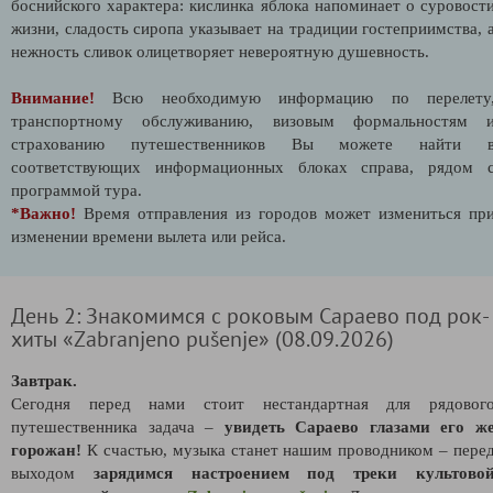
боснийского характера: кислинка яблока напоминает о суровост
жизни, сладость сиропа указывает на традиции гостеприимства, 
нежность сливок олицетворяет невероятную душевность.
Внимание!
Всю необходимую информацию по перелету
транспортному обслуживанию, визовым формальностям 
страхованию путешественников Вы можете найти 
соответствующих информационных блоках справа, рядом 
программой тура.
*Важно!
Время отправления из городов может измениться пр
изменении времени вылета или рейса.
День 2: Знакомимся с роковым Сараево под рок-
хиты «Zabranjeno pušenje» (08.09.2026)
Завтрак.
Сегодня перед нами стоит нестандартная для рядовог
путешественника задача –
увидеть Сараево глазами его ж
горожан!
К счастью, музыка станет нашим проводником – пере
выходом
зарядимся настроением под треки культово