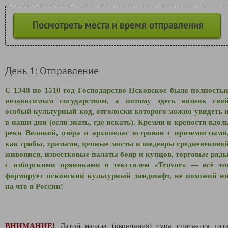
Посмотреть места и время отправления
День 1: Отправление
С 1348 по 1510 год Господарство Псковское было полность
независимым государством, а потому здесь возник сво
особый культурный код, отголоски которого можно увидеть 
в наши дни (если знать, где искать). Кремли и крепости вдол
реки Великой, озёра и архипелаг островов с приземистыми
как грибы, храмами, цепные мосты и шедевры средневеково
живописи, известковые палаты бояр и купцов, торговые ряд
с изборскими пряниками и текстилем «
Truvor
» — всё эт
формирует псковский культурный ландшафт, не похожий н
на что в России!
ВНИМАНИЕ!
Датой начала (окончания) тура считается дат