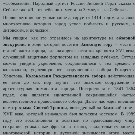
«Себежский». Народный артист России Зиновий Гердт сказал 
Себеже так: «Я – из небесного места на Земле, я – из Себежа».
Первое летописное упоминание датируется 1414 годом, а за сво
многолетнюю историю город успел побывать и русским, 
литовским, и польским.
Мы увидим, как это отразилось на архитектуре на
обзорно
экскурсии
, в ходе которой посетим
Замковую гору
– место 
старой части города, где находятся остатки крепости XVI века
служившей защитным форпостом на западных рубежах. Оттуд
можно увидеть укрепления, сохранившиеся с тех времен, 
колокольню, уцелевшую от разрушенного собора Рождеств
Христова.
Колокольня Рождественского собора
действующая
ее звон до сих пор звучит; это знаковое сооружение 
архитектурная доминанта города. Построенная в 1841–186
годах, она является единственной сохранившейся часть
величественного православного собора. Далее нас ждет внешни
осмотр
храма Святой Троицы
, возведенный на Замковой горе 
XVII веке, который изначально был польским костелом. В 198
году его восстановили и освятили по православному чину
сохранив уникальные фрески и иконы, свидетельствующие 
многовековой истории и духовной значимости этого места