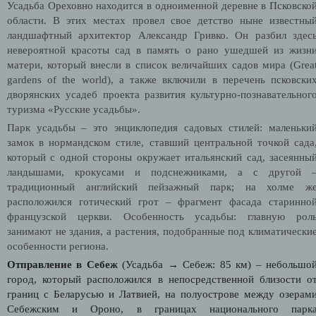
Усадьба Ореховно находится в одноименной деревне в Псковско
области. В этих местах провел свое детство ныне известны
ландшафтный архитектор Александр Гривко. Он разбил здес
невероятной красоты сад в память о рано ушедшей из жизн
матери, который внесли в список величайших садов мира (
Grea
gardens
of
the
world
), а также включили в перечень псковски
дворянских усадеб проекта развития культурно-познавательног
туризма «Русские усадьбы».
Парк усадьбы – это энциклопедия садовых стилей: маленьки
замок в нормандском стиле, ставший центральной точкой сада
который с одной стороны окружает итальянский сад, засеянны
ландышами, крокусами и подснежниками, а с другой 
традиционный английский пейзажный парк; на холме ж
расположился готический грот – фрагмент фасада старинно
французской церкви. Особенность усадьбы: главную рол
занимают не здания, а растения, подобранные под климатически
особенности региона.
Отправление в Себеж
(Усадьба
→ Себеж: 85 км) – небольшо
город, который расположился в непосредственной близости о
границ с Беларусью и Латвией, на полуострове между озерам
Себежским и Ороно, в границах национального парк