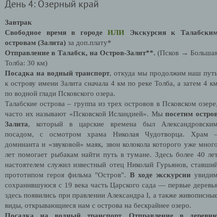
День 4: Озерный край
Завтрак
Свободное время в городе
ИЛИ
Экскурсия к Талабски
островам (Залита)
за доп.плату*
Отправление в Талабск, на Остров-Залит**.
(Псков → Больша
Толба: 30 км)
Посадка на водный транспорт
, откуда мы продолжим наш пут
к острову имени Залита сначала 4 км по реке Толба, а затем 4 к
по водной глади Псковского озера.
Талабские острова – группа из трех островов в Псковском озере
часто их называют «Псковской Исландией». Мы
посетим остро
Залита
, который в царские времена был Александровски
посадом, с осмотром храма Николая Чудотворца. Храм 
доминанта и «звуковой» маяк, звон колокола которого уже мног
лет помогает рыбакам найти путь в тумане. Здесь более 40 ле
настоятелем служил известный отец Николай Гурьянов, ставши
прототипом героя фильма "Остров".
В ходе экскурсии
увиди
сохранившуюся с 19 века часть Царского сада — первые деревь
здесь появились при правлении Александра I, а также живописны
виды, открывающиеся нам с острова на бескрайнее озеро.
Посадка на водный транспорт. Отправление в деревн