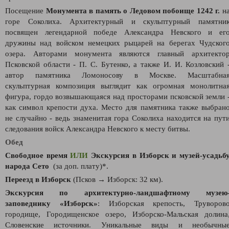
Посещение
Монумента в память о Ледовом побоище 1242 г.
н
горе Соколиха. Архитектурный и скульптурный памятни
посвящен легендарной победе Александра Невского и ег
дружины над войском немецких рыцарей на берегах Чудског
озера. Авторами монумента являются главный архитекто
Псковской области - П. С. Бутенко, а также И. И. Козловский 
автор памятника Ломоносову в Москве. Масштабна
скульптурная композиция выглядит как огромная монолитна
фигура, гордо возвышающаяся над просторами псковской земли 
как символ крепости духа. Место для памятника также выбран
не случайно - ведь знаменитая гора Соколиха находится на пут
следования войск Александра Невского к месту битвы.
Обед
Свободное время
ИЛИ
Экскурсия в Изборск и музей-усадьб
народа Сето
(за доп. плату)*.
Переезд в Изборск
(Псков → Изборск: 32 км).
Экскурcия по архитектурно-ландшафтному музею
заповеднику «Изборск»
: Изборская крепость, Труворов
городище, Городищенское озеро, Изборско-Мальская долина
Словенские источники. Уникальные виды и необычны