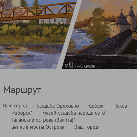
Маршрут
Ваш город
усадьба Ореховно
Себеж
Псков
→
→
→
Изборск*
музей-усадьба народа сето*
→
→
Талабские острова (Залита)*
→
цепные мосты Острова
Ваш город
→
→