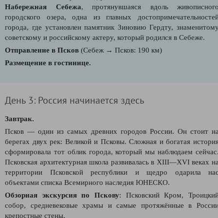
Набережная Себежа
, протянувшаяся вдоль живописног
городского озера, одна из главных достопримечательносте
города, где установлен памятник Зиновию Гердту, знаменитом
советскому и российскому актеру, который родился в Себеже.
Отправление в Псков
(Себеж → Псков: 190 км)
Размещение в гостинице.
День 3: Россия начинается здесь
Завтрак.
Псков — один из самых древних городов России. Он стоит н
берегах двух рек: Великой и Псковы.
Сложная и богатая истори
сформировала тот облик города, который мы наблюдаем сейчас
Псковская архитектурная школа развивалась в XIII—XVI веках н
территории Псковской республики и щедро одарила на
объектами
списка Всемирного наследия ЮНЕСКО.
Обзорная экскурсия по Пскову
: Псковский Кром, Троицки
собор, средневековые храмы и самые протяжённые в Росси
крепостные стены.