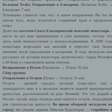
Большая Толба. Отправление в Елизарово.
(Большая Толба 
Елизарово: 7 км)
Псковщина славится тем, что, в каком направлении Вы бы н
начали путь, везде встретится старинный храм и прекрасно
озеро.
Далее мы
посетим Спасо-Елеазаровский женский монастырь
место во все века привлекавшее к себе внимание, потому чт
здесь жили монахи-ученые и монахи-подвижники. В 2000 год
монастырь возрожден как женский и обретает свое было
значение после упразднения и разорения. В ходе экскурсии на
расскажут об истории монастыря, пророчествах старца Филофе
о III Риме и современной жизни обители.
Возвращение в Псков
(Елизарово → Псков: 30 км)
Сбор группы
Отправление в Остров
(Псков → Остров: 55 км)
Остров - древней городок, который существует уже 
тринадцатого века и в прошлом является важной пригранично
крепостью, расположенной на реке Великой. Это тот редкий 
России случай, когда посреди реки нашёлся остров, подходящи
для строительства крепости.
Во время обзорной экскурсии п
городу
мы увидим церковь Николая Чудотворца —
старейшее 