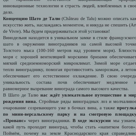
инновационные технологии и страсть людей, влюбленных в сво
дело.
Концепцию Шато де Талю
(Château de Talu) можно описать ка
искусство жить, наслаждаясь моментом, и никуда не спешить (
Ar
de Vivre)
. Мы будем придерживаться этой установки!
Винодельня находится в уникальном замке в стиле французског
шато в окружении виноградников на самой высокой точк
Толстого мыса (100-160 метров над уровнем моря). Близост
моря с хорошей вентиляцией морскими бризами обеспечивае
мягкий средиземноморский микроклимат. Зимой море отдае
тепло винограднику, помогая противостоять заморозкам, а лето
обеспечивает его естественное охлаждение. В свою очеред
уникальность состава почв обеспечивает медленное 
равномерное вызревание винограда самого высокого качества.
В Шато де Талю
нас ждёт увлекательное путешествие в ми
рождения вина.
Стройные ряды виноградных лоз и молчаливо
очарование созревающего уже в бочках вина, а также
прогулк
по мини-версальскому парку и на смотровую площадк
«Прованс»
через виноградники.
В ходе экскурсии
мы узнаем
какой путь проходит виноград, чтобы стать «напитком богов»
Поймём, почему на земле Краснодарского края справедлив