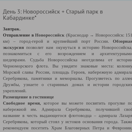
День 3: Новороссийск + Старый парк в
Кабардинке*
Завтрак.
Отправление в
Новороссийск
(Краснодар → Новороссийск: 15
км)
– город-герой и крупнейший порт России.
Обзорна
экскурсия
позволит нам окунуться в историю Новороссийска
познакомиться с его возрождением и архитектурным
шедеврами. Судьба Новороссийска неотделима от истори
Черноморского флота. Вы увидите знаковые места: колонн
Морской славы России, площадь Героев, набережную адмирал
Серебрякова, памятники и мемориалы. Прогуляетесь по алле
Дружбы, узнаете о старинных домах и истории городски
укреплений.
Размещение в гостинице
Свободное время,
которое вы можете посвятить прогулке п
набережной им. Адмирала Серебрякова, получившей сво
название в честь выдающегося флотоводца – адмирала Лазар
Серебрякова, который стоял у истоков основания города. Такж
рекомендуем посетить Храм Благоверных Петра и Февронии