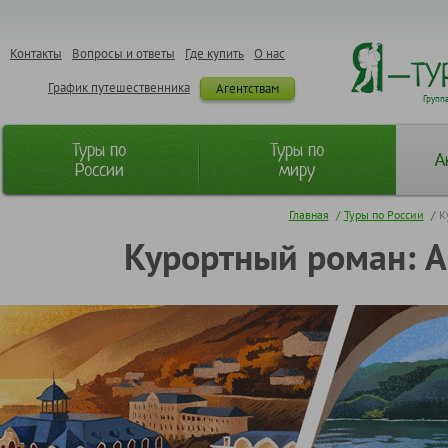
Контакты
Вопросы и ответы
Где купить
О нас
График путешественника
Агентствам
Групп
Туры по
Туры по
А
России
миру
Главная
/
Туры по России
/
К
Курортный роман: А