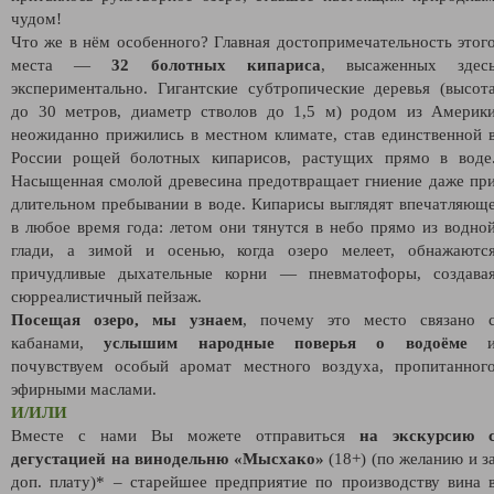
чудом!
Что же в нём особенного? Главная достопримечательность этог
места —
32 болотных кипариса
, высаженных здес
экспериментально. Гигантские субтропические деревья (высот
до 30 метров, диаметр стволов до 1,5 м) родом из Америк
неожиданно прижились в местном климате, став единственной 
России рощей болотных кипарисов, растущих прямо в воде
Насыщенная смолой древесина предотвращает гниение даже пр
длительном пребывании в воде. Кипарисы выглядят впечатляющ
в любое время года: летом они тянутся в небо прямо из водно
глади, а зимой и осенью, когда озеро мелеет, обнажаютс
причудливые дыхательные корни — пневматофоры, создава
сюрреалистичный пейзаж.
Посещая озеро, мы узнаем
, почему это место связано 
кабанами,
услышим народные поверья о водоёме
почувствуем особый аромат местного воздуха, пропитанног
эфирными маслами.
И/ИЛИ
Вместе с нами Вы можете отправиться
на экскурсию 
дегустацией на винодельню «Мысхако»
(18+) (по желанию и з
доп. плату)* – старейшее предприятие по производству вина 