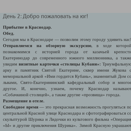
День 2: Добро пожаловать на юг!
Прибытие в Краснодар.
Обед.
Сегодня мы в Краснодаре — позволим этому городу удивить нас
Отправляемся на обзорную экскурсию
, в ходе которо
познакомимся с историей города от казачьей крепост
Екатеринодар до современного южного миллионника, а такж
увидим
визитные карточки «столицы Кубани»:
Триумфальну
арку и памятник Святой Екатерине, сквер имени Жукова 
мемориальной аркой «Ими гордится Кубань», знаменитый Дом с
львами, Свято-Екатерининский кафедральный собор и много
другое. И, конечно, узнаем, почему Краснодар называю
«Собачкиной столицей», а также другие «прозвища» города.
Размещение в отеле.
Свободное время
— это прекрасная возможность прогуляться п
центральной Красной улице Краснодара и сфотографироваться с
скульптурой Шурика и Лидочки из культового фильма «Операци
«Ы» и другие приключения Шурика». Зимой Красную украшаю