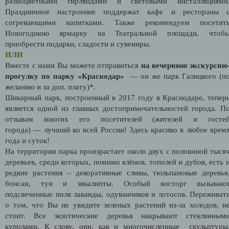
разноцветными гирляндами и световыми инсталляциями
Праздничное настроение поддержат кафе и рестораны 
согревающими напитками. Также рекомендуем посетит
Новогоднюю ярмарку на Театральной площади, чтоб
приобрести подарки, сладости и сувениры.
ИЛИ
Вместе с нами Вы можете отправиться
на вечернюю экскурсию
прогулку по парку «Краснодар»
—
он же
парк Галицкого (п
желанию и за доп. плату)*.
Шикарный парк, построенный в 2017 году в Краснодаре, тепер
является одной из главных достопримечательностей города. П
отзывам многих его посетителей (жителей и госте
города) — лучший во всей России! Здесь красиво в любое врем
года и суток!
На территории парка произрастает около двух с половиной тыся
деревьев, среди которых, помимо клёнов, тополей и дубов, есть 
редкие растения – декоративные сливы, тюльпановые деревья
бонсаи, туи и эвкалипты.
Особый восторг вызываю
подсвеченные поля лаванды, одуванчиков и лотосов. Переживат
о том, что Вы не увидите зеленых растений из-за холодов, н
стоит. Все экзотические деревья накрывают стеклянным
куполами. К слову, они, как и многочисленные скульптуры