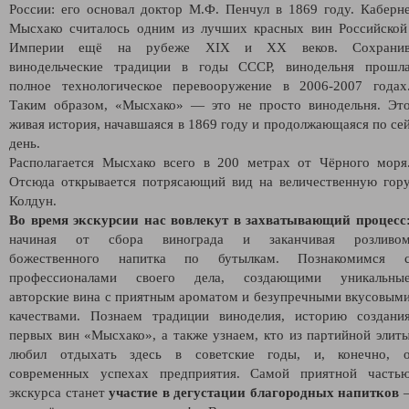
России: его основал доктор М.Ф. Пенчул в 1869 году. Каберн
Мысхако считалось одним из лучших красных вин Российско
Империи ещё на рубеже XIX и ХХ веков. Сохрани
винодельческие традиции в годы СССР, винодельня прошл
полное технологическое перевооружение в 2006-2007 годах
Таким образом, «Мысхако» — это не просто винодельня. Эт
живая история, начавшаяся в 1869 году и продолжающаяся по се
день.
Располагается Мысхако всего в 200 метрах от Чёрного моря
Отсюда открывается потрясающий вид на величественную гор
Колдун.
Во время экскурсии нас вовлекут в захватывающий процесс
начиная от сбора винограда и заканчивая розливо
божественного напитка по бутылкам. Познакомимся 
профессионалами своего дела, создающими уникальны
авторские вина с приятным ароматом и безупречными вкусовым
качествами. Познаем традиции виноделия, историю создани
первых вин «Мысхако», а также узнаем, кто из партийной элит
любил отдыхать здесь в советские годы, и, конечно, 
современных успехах предприятия. Самой приятной часть
экскурса станет
участие в дегустации благородных напитков