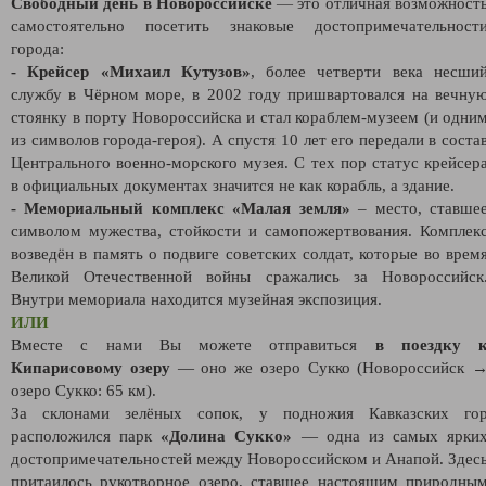
Свободный день в Новороссийске
—
это отличная возможност
самостоятельно посетить знаковые достопримечательност
города:
- Крейсер «Михаил Кутузов»
, более четверти века несши
службу в Чёрном море, в 2002 году пришвартовался на вечну
стоянку в порту Новороссийска и стал кораблем-музеем (и одни
из символов города-героя). А спустя 10 лет его передали в соста
Центрального военно-морского музея. С тех пор статус крейсер
в официальных документах значится не как корабль, а здание.
- Мемориальный комплекс «Малая земля»
– место, ставше
символом мужества, стойкости и самопожертвования. Комплек
возведён в память о подвиге советских солдат, которые во врем
Великой Отечественной войны сражались за Новороссийск
Внутри мемориала находится музейная экспозиция.
ИЛИ
Вместе с нами Вы можете отправиться
в поездку 
Кипарисовому озеру
— оно же озеро Сукко (Новороссийск 
озеро Сукко: 65 км).
За склонами зелёных сопок, у подножия Кавказских го
расположился парк
«Долина Сукко»
— одна из самых ярки
достопримечательностей между Новороссийском и Анапой. Здес
притаилось рукотворное озеро, ставшее настоящим природны