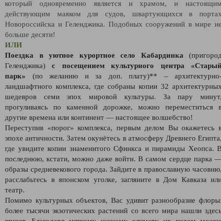
который одновременно является и храмом, и настоящи
действующим маяком для судов, швартующихся в порта
Новороссийска и Геленджика. Подобных сооружений в мире н
больше десяти!
ИЛИ
Поездка в уютное курортное село Кабардинка
(пригоро
Геленджика)
с посещением культурного центра «Стары
парк»
(по желанию и за доп. плату)** – архитектурно
ландшафтного комплекса, где собраны копии 32 архитектурны
шедевров семи эпох мировой культуры. За пару минут
прогуливаясь по каменной дорожке, можно переместиться 
другие времена или континент — настоящее волшебство!
Переступив «порог» комплекса, первым делом Вы окажетесь 
эпохе античности. Затем окунётесь в атмосферу Древнего Египта
где увидите копии знаменитого Сфинкса и пирамиды Хеопса. 
последнюю, кстати, можно даже войти. В самом сердце парка 
образы средневекового города. Зайдите в православную часовню
расслабьтесь в японском уголке, загляните в Дом Кавказа ил
театр.
Помимо культурных объектов, Вас удивит разнообразие флоры
более тысячи экзотических растений со всего мира нашли здес
приют. Благодаря мягкому южному климату их видом можн