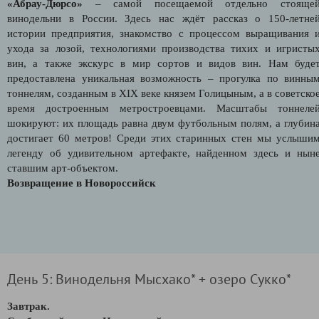
«Абрау-Дюрсо»
– самой посещаемой отдельно стояще
винодельни в России. Здесь нас ждёт рассказ о 150-летне
истории предприятия, знакомство с процессом выращивания 
ухода за лозой, технологиями производства тихих и игристы
вин, а также экскурс в мир сортов и видов вин. Нам буде
предоставлена уникальная возможность – прогулка по винны
тоннелям, созданным в XIX веке князем Голицыным, а в советско
время достроенным метростроевцами. Масштабы тоннеле
шокируют: их площадь равна двум футбольным полям, а глубин
достигает 60 метров! Среди этих старинных стен мы услыши
легенду об удивительном артефакте, найденном здесь и нын
ставшим арт-объектом.
Возвращение в Новороссийск
День 5: Винодельня Мысхако* + озеро Сукко*
Завтрак.