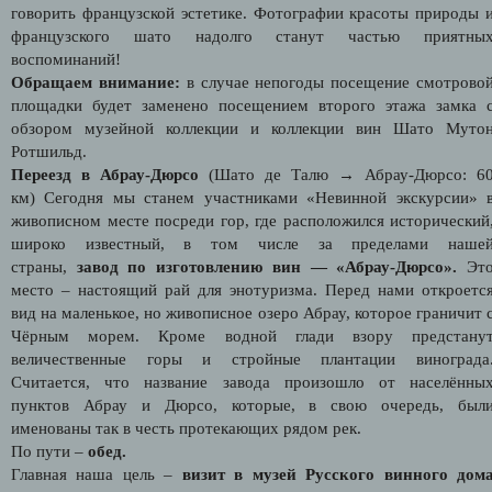
говорить французской эстетике. Фотографии красоты природы 
французского шато надолго станут частью приятны
воспоминаний!
Обращаем внимание:
в случае непогоды посещение смотрово
площадки будет заменено посещением второго этажа замка 
обзором музейной коллекции и коллекции вин Шато Муто
Ротшильд.
Переезд в
Абрау-Дюрсо
(
Шато де Талю
→
Абрау-Дюрсо: 6
км)
Сегодня мы станем участниками «Невинной экскурсии» 
живописном месте посреди гор, где расположился исторический
широко известный, в том числе за пределами наше
страны,
завод по изготовлению вин — «Абрау-Дюрсо».
Эт
место – настоящий рай для энотуризма. Перед нами откроетс
вид на маленькое, но живописное озеро Абрау, которое граничит 
Чёрным морем. Кроме водной глади взору предстану
величественные горы и стройные плантации винограда
Считается, что название завода произошло от населённы
пунктов Абрау и Дюрсо, которые, в свою очередь, был
именованы так в честь протекающих рядом рек.
По пути
–
обед.
Главная наша цель –
визит в музей Русского винного дом