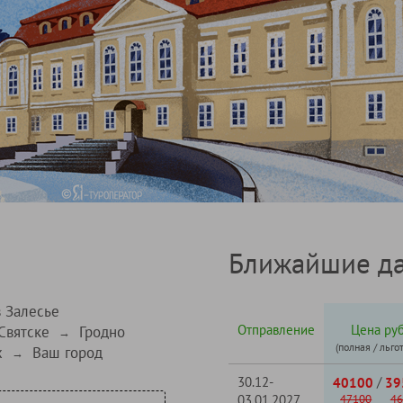
Ближайшие да
в Залесье
Отправление
Цена руб
Святске
Гродно
→
(полная / льго
х
Ваш город
→
30.12-
/
40100
39
03.01.2027
47100
46