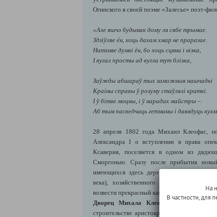
Огинского в своей поэме «Залесье» поэт-фи
«Але яшчэ будынак дому ля сябе трымае.
Здзіўляе ён, хоць дахам хмар не праразае.
Натхняе думкі ён, бо хоць сцяна і нізка,
І вугал просты ад вугла тут блізка,
Заўжды абшараў тых заможныя нашчадкі
Краіны справы ў розуму стаўлялі краткі.
І ў бітве моцны, і ў нарадах майстры –
Аб тым пасведчаць гетманы і давядуць к
28 апреля 1802 года Михаил Клеофас, п
Александра I о вступлении в права опе
Ксаверия, поселяется в одном из дядю
Сморгонью. Сразу после прибытия новы
имеющихся здесь деревянного господског
века), хозяйственного двора, деревянно
На 
возвести прекрасный каменный дворец и раз
В частности, для
Дворец Михала Клеофаса
получил вид
строительстве аристократических резиденц