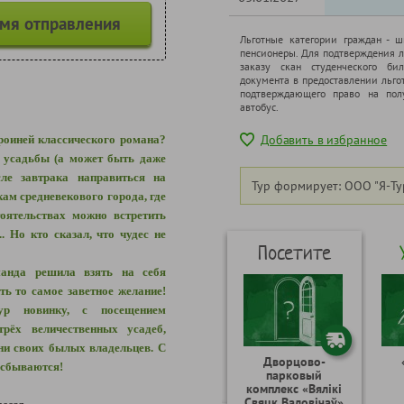
емя отправления
Льготные категории граждан - 
пенсионеры. Для подтверждения л
заказу скан студенческого бил
документа в предоставлении льго
подтверждающего право на полу
автобус.
Добавить в избранное
ероиней классического романа?
й усадьбы (а может быть даже
сле завтрака направиться на
Тур формирует: ООО "Я-Ту
ам средневекового города, где
оятельствах можно встретить
. Но кто сказал, что чудес не
Посетите
анда решила взять на себя
ь то самое заветное желание!
р новинку, с посещением
рёх величественных усадеб,
ни своих былых владельцев. С
Дворцово-
 сбываются!
парковый
комплекс «Вялікі
Свяцк Валовічаў»