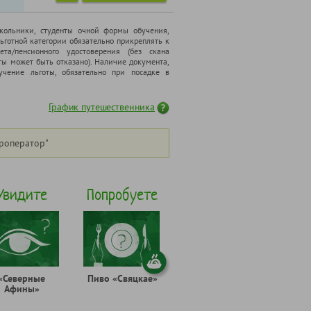
школьники, cтуденты очной формы обучения,
ьготной категории обязательно прикреплять к
ета/пенсионного удостоверения (без скана
ты может быть отказано). Наличие документа,
чение льготы, обязательно при посадке в
График путешественника
роператор"
Увидите
Попробуете
«Северные
Пиво «Свяцкае»
Афины»