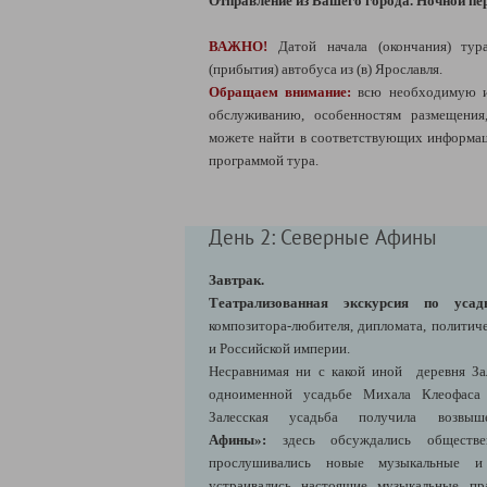
Отправление из Вашего города. Ночной пер
ВАЖНО!
Датой начала (окончания) тур
(прибытия) автобуса из (в) Ярославля.
Обращаем внимание:
всю необходимую 
обслуживанию, особенностям размещени
можете найти в соответствующих информац
программой тура.
День 2: Северные Афины
Завтрак.
Театрализованная экскурсия по усад
композитора-любителя, дипломата, политич
и Российской империи.
Несравнимая ни с какой иной деревня За
одноименной усадьбе Михала Клеофаса 
Залесская усадьба получила возвы
Афины»:
здесь обсуждались обществ
прослушивались новые музыкальные и 
устраивались настоящие музыкальные пра