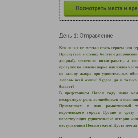
Посмотреть места и вр
День 1: Отправление
Кто из нас не мечтал стать героем или г
Проснуться в стенах богатой дворянско
дворца!), неспешно позавтракать, а по
прогулку по аллеям парка или узким улочк
по закону жанра при удивительных обст
любовь всей жизни! Чудеса, да и только..
бывает?
В предстоящем Новом году наша ком
нескромную роль волшебников и исполнит
Приглашаем в наш романтичный ту
королевского города Гродно и сразу т
повествующих удивительные истории жиз
наступающим Новым годом! Пусть мечты