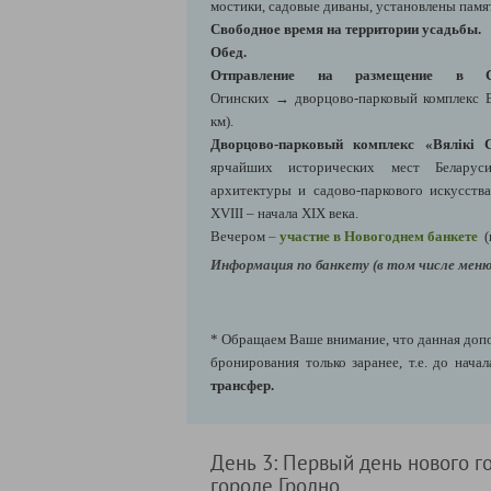
мостики, садовые диваны, установлены памя
Свободное время на территории усадьбы.
Обед.
Отправление на размещение в С
Огинских → дворцово-парковый комплекс 
км).
Дворцово-парковый комплекс «Вялікі 
ярчайших исторических мест Беларус
архитектуры и садово-паркового искусст
XVIII – начала XIX века.
Вечером
–
участие в Новогоднем банкете
(
Информация по банкету (в том числе меню
* Обращаем Ваше внимание, что данная допо
бронирования только заранее, т.е. до нача
трансфер.
День 3: Первый день нового г
городе Гродно