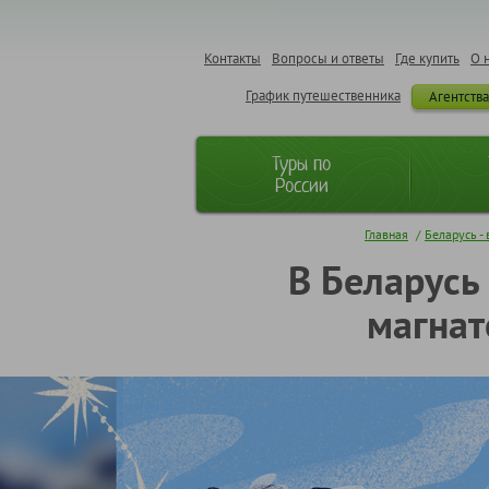
Контакты
Вопросы и ответы
Где купить
О 
График путешественника
Агентств
Туры по
России
Главная
/
Беларусь - 
В Беларусь
магнат