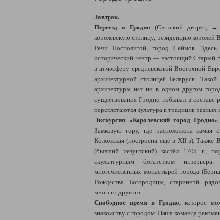
Завтрак.
Переезд в Гродно
(Святский дворец → 
королевскую столицу, резиденцию королей В
Речи Посполитой, город Сеймов. Здесь
исторический центр — настоящий Старый г
в атмосферу средневековой Восточной Евро
архитектурной столицей Беларуси. Такой
архитектуры нет ни в одном другом город
существования Гродно побывал в составе р
переплетаются культура и традиции разных 
Экскурсия «Королевский город Гродно»
Замковую гору, где расположена самая 
Коложская (построена ещё в XII в). Также
(бывший иезуитский) костёл 1705 г., п
скульптурным богатством интерьер
многочисленных монастырей города (Бернар
Рождества Богородицы, старинной рядо
многого другого.
Свободное время в Гродно,
которое мож
знакомству с городом. Наша команда рекоме