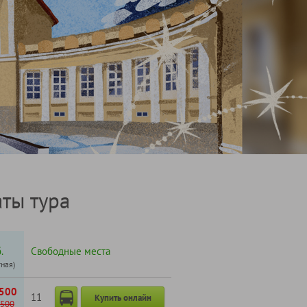
ты тура
.
Свободные места
тная)
500
11
Купить онлайн
500