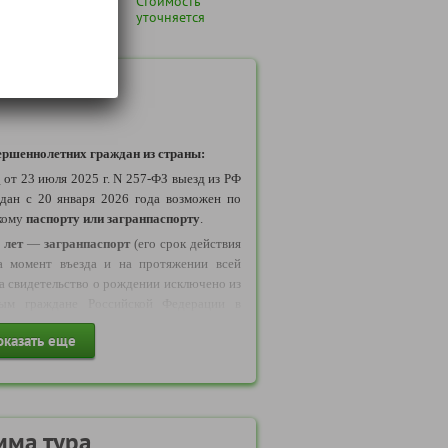
ышенной
Стоимость
 человека)*
уточняется
правила
ршеннолетних граждан из страны:
у
от 23 июля 2025 г. N 257-ФЗ выезд из РФ
дан с 20 января 2026 года возможен по
кому
паспорту или загранпаспорту
.
 лет
—
загранпаспорт
(его срок действия
а момент въезда и на протяжении всей
да свидетельство о рождении исключено из
рым граждане Российской Федерации в
ствлять выезд в Беларусь
оказать еще
и исключено
из числа документов
,
езда и въезда несовершеннолетних из РФ.
бращаем ваше внимание: с 11 января 2025
ие иностранных лиц на данный тур,
оезд иностранных граждан через пункты
мма тура