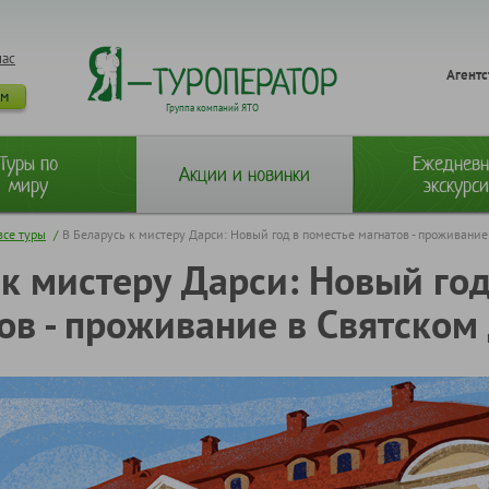
нас
Агентс
ам
Группа компаний ЯТО
Туры по
Ежеднев
Акции и новинки
миру
экскурс
все туры
/
В Беларусь к мистеру Дарси: Новый год в поместье магнатов - проживание
 к мистеру Дарси: Новый год
ов - проживание в Святском