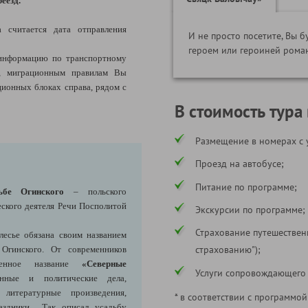
еезд.
а считается дата отправления
И не просто посетите, Вы б
героем или героиней рома
информацию по транспортному
я, миграционным правилам Вы
ионных блоках справа, рядом с
В стоимость тура
Размещение в номерах с 
Проезд на автобусе;
Питание по программе;
ьбе Огинского
– польского
еского деятеля Речи Посполитой
Экскурсии по программе;
Страхование путешествен
лесье обязана своим названием
страхованию");
Огинского. От современников
шенное название
«Северные
Услуги сопровождающего
енные и политические дела,
литературные произведения,
* в соответствии с программой
здники... Так описал усадьбу