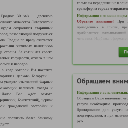
до дня оформления нового па
только на передвижение в осн
дней после дня наступления ук
трансфер из города отправлен
ИЛИ
Информация о повышающем к
Гродно: 30 км)
— древнюю
- Действующий Паспорт 
Обратите внимание!
При в
еликого княжества Литовского и
удостоверяющий личность 
приведенных в списке, пре
 чудом сохранился старинный
пределами территории Россий
прибавляется
повышающий 
ород, позволяющий погрузиться
человека
. Надбавка оформляе
Может использоваться для вые
пы. Гродно по праву считается
в момент выбора одного из ука
Российскую Федерацию до ок
 россыпи значимых памятников
указанной в паспорте).
П
е страны. За сотни лет своего
Надбавка за отправление в 
азных государств, отчего в нём
ИЛИ
следующих пунктов:
времён и народов.
- Действующий Дипломатичес
Гусь-Хрустальный
, в ходе которой Вы посетите
Может использоваться для вые
старинная церковь Беларуси —
Российскую Федерацию до ок
Обращаем вним
Надбавка за отправление в 
 Вы увидите изысканный Фарный
указанной в паспорте).
следующих пунктов:
оражающий величием фасада и
Информация о дополнительны
Балахна, Вичуга, Вязники, Г
а. Далее Вас ждёт осмотр
2) ДЛЯ НЕСОВЕРШЕННОЛ
Обращаем Ваше внимание, что
Кимры, Кинешма, Ковров, Ниж
динский, Бригиттский), церкви
услуги необходимо производ
Тула, Шуя, Московская облас
Требуется документ, удостовер
вой гражданской застройки и
бронировании доп. услуги н
Голицыно, Дмитров, До
-
Действующий Внутрироссийск
подтверждения, а при наличии
Железнодорожный, Жуковский,
но посвятить более близкому
ИЛИ
руб.
Краснознаменск, Лобня, Л
ндует:
- Действующий Загранпаспорт
Фоминск, Орехово-Зуево, Па