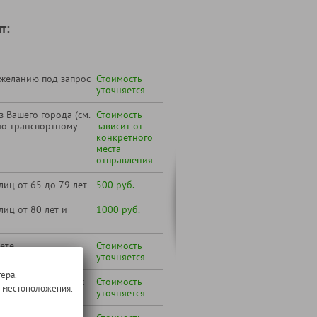
т:
 желанию под запрос
Стоимость
уточняется
 Вашего города (см.
Стоимость
по транспортному
зависит от
конкретного
места
отправления
лиц от 65 до 79 лет
500 руб.
лиц от 80 лет и
1000 руб.
ете
Стоимость
уточняется
ера.
вятский бровар» с
Стоимость
о местоположения.
уточняется