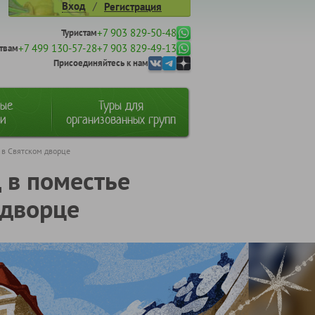
/
Вход
Регистрация
+7 903 829-50-48
Туристам
+7 499 130-57-28
+7 903 829-49-13
твам
Присоединяйтесь к нам
ные
Туры для
ии
организованных групп
 в Святском дворце
 в поместье
 дворце