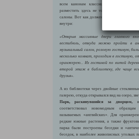
всем канонам классицизма. Внутренняя 
разместить здесь не только жилые комна
салоны. Вот как должен был выглядеть дво
внутри:
«Открыв массивные двери главного вхо
вестибюль, откуда можно пройти в ан
музыкальный салон, розовую гостиную, биль
несколько комнат, проходим в гостиную, о
оранжерею... Из гостиной по витой дерев
второй этаж в библиотеку, где чаще все
друзья».
А из библиотеки через двойные стеклянн
галерею, откуда открывался вид на озеро, зве
Парк, раскинувшийся за дворцом,
им
соответствовал новомодным образцам
называемых «английских». Для оранжереи
редкие южные растения, а также фруктов
парка были построены беседки и «антич
беседок, в наиболее живописных уголках 