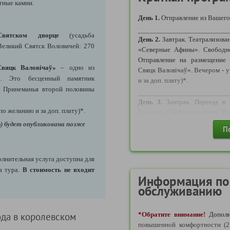
тные камни.
пропуска на границе между
Беларусь по логистике маршрут
День 1.
Отправление из Вашего
вятском дворце
(усадьба
Требуются следующие докумен
День 2.
Завтрак. Театрализован
Великий Святск Воловичей: 270
«Северные Афины». Свободно
1) ДЛЯ ВЗРОСЛОГО ГРАЖД
Отправление на размещение 
- Действующий Внутрироссийс
Свяцк Валовічаў»
– одно из
Свяцк Валовічаў». Вечером - 
В соответствии с пунктом 
и. Это бесценный памятник
и за доп. плату)*.
Российской Федерации,
ва Принеманья второй половины
Правительства Российской Ф
День 3.
Завтрак. Переезд в 
(далее – Положение), имеет с
по желанию и за доп. плату)*.
Гродно». Свободное время. Во
от 14 лет – до достижения 20
время.
) будет опубликована позже
П
от 20 лет – до достижения 45
День 4.
Завтрак. Экскурсия
от 45 лет – бессрочно.
экскурсия «Святский бровар» 
лнительная услуга доступна для
Обращаем внимание, что пог
(по желанию и за доп. плату; 1
ла тура.
В стоимость не входит
граждане Российской Федер
Прогулка по усадьбе. Отъезд в
Информация по
внутрироссийскому паспорту,
обслуживанию
внутрироссийского паспорта
День 5.
Возвращение.
возраста 20 и 45 лет, а так
сведений о дате (число, месяц,
ода в королевском
*Обратите внимание!
Дополн
то, что на территории РФ д
повышенной комфортности (2 