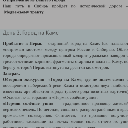
Наш путь в Сибирь пройдёт по исторической дороге 
Медвежьему тракту.
День 2: Город на Каме
Прибытие в Пермь
– старинный город на Каме. Его называю
«незримым мостом» между центром России и Сибирью. Обли
города определяют промышленный колорит уральских заводов 
трехсотлетними корнями, фрагменты старины и виды на Каму, п
берегу которой Пермь вытянута на десятки километров.
Завтрак.
Обзорная экскурсия «Город на Каме, где не знаем сами»
посещением набережной реки Камы и осмотром двух наиболе
известных арт-объектов города (своего рода визитных карточек
«Счастье не за горами» и «Пермяк солёные уши».
«Пермяк солёные уши»
— традиционное прозвище жителе
пермских земель. По легенде, связано с распространённым в кра
промыслом солеварения. Считается, что прозвище получил
работники, таскавшие на плечах мешки соли, отчего их уш
пропитывались солью, увеличивались и краснели.