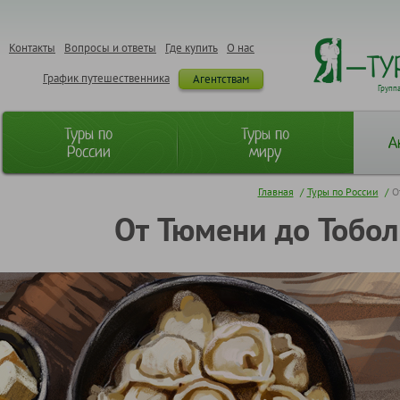
Контакты
Вопросы и ответы
Где купить
О нас
График путешественника
Агентствам
Групп
Туры по
Туры по
А
России
миру
Главная
/
Туры по России
/
О
От Тюмени до Тобол