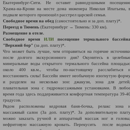
Екатеринбург-Сити. Не оставит равнодушными посещени
Храма-на-Крови на месте дома инженера Николая Ипатьева, 
подвале которого произошёл расстрел царской семьи.
Свободное время на обед
(самостоятельно и за доп. плату)*.
Переезд в Тюмень
(Екатеринбург → Тюмень: 330 км).
Размещение в отеле.
Свободное время
ИЛИ
посещение термального бассейн
"Верхний бор"
(за доп. плату)*.
Что может быть лучше, чем отправиться на горячие источник
после долгого экскурсионного дня? Окунитесь в целебны
минеральные воды открытого термального бассейна площадь
около 400 кв.м., чтобы по-настоящему расслабиться 
восстановить силы! Бассейн имеет необычную изогнутую форм
и разделен на несколько зон: джакузи, зона для детей
плавательная зона с гидромассажными установками. В любо
время года здесь поддерживается комфортная температура 39-4
градусов.
Рядом расположены кедровая баня-бочка, релакс зона 
массажный салон (За доп. плату)*. За дополнительную плат
можно заказать ручной и аппаратный массаж ног и головы
нефритовую массажную кровать. Перекусить после водны