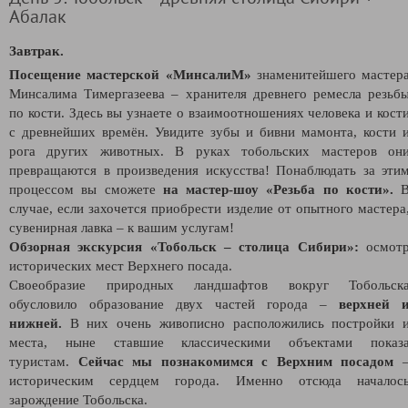
Абалак
Завтрак.
Посещение мастерской «МинсалиМ»
знаменитейшего мастер
Минсалима Тимергазеева – хранителя древнего ремесла резьб
по кости. Здесь вы узнаете о взаимоотношениях человека и кост
с древнейших времён. Увидите зубы и бивни мамонта, кости 
рога других животных. В руках тобольских мастеров он
превращаются в произведения искусства! Понаблюдать за эти
процессом вы сможете
на мастер-шоу «Резьба по кости».
случае, если захочется приобрести изделие от опытного мастера
сувенирная лавка – к вашим услугам!
Обзорная экскурсия «Тобольск – столица Сибири»:
осмот
исторических мест Верхнего посада.
Своеобразие природных ландшафтов вокруг Тобольск
обусловило образование двух частей города –
верхней 
нижней.
В них очень живописно расположились постройки 
места, ныне ставшие классическими объектами показ
туристам.
Сейчас мы познакомимся с Верхним посадом
историческим сердцем города. Именно отсюда началос
зарождение Тобольска.