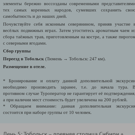
элементы бережно воссозданы современными представителям
тех самых коренных народов, сумевших сохранить сво
самобытность и до наших дней.
Почувствуйте себя исконным северянином, приняв участие 
весёлых подвижных играх. Затем угоститесь ароматным чаем и
сбора таёжных трав, приготовленным на костре, а также пирого
с северными ягодами.
Сбор группы
Переезд в Тобольск
(Тюмень → Тобольск: 247 км).
Размещение в отеле.
* Бронирование и оплату данной дополнительной экскурси
необходимо производить заранее, т.е. до начала тура. 
противном случае Туроператор не гарантирует её подтверждения
а при наличии мест стоимость будет увеличена на 200 рублей.
* Обращаем внимание: данная дополнительная экскурси
состоится при наборе группы от 10 человек.
День 5: Тобольск – древняя столица Сибири +