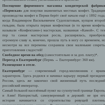
Посещение фирменного магазина кондитерской фабрик
«Пермская»
для покупки знаменитых местных конфет. Традици
производства конфет в Перми берёт своё начало ещё с 1892 года
когда Владимиром Васильевичем Судоплатовым, купцом второ
гильдии, была открыта первая конфектная (в то время конфет
называли «Конфектами») мастерская, названная «Камой». С те
пор та самая мастерская росла, расширялась, приобрел
огромную славу и, конечно, прошла путь в ногу со временем, н
несмотря на все перемены сохранила свои маленькие секрет
приготовления сладостей!
Свободное время на обед
(самостоятельно и за доп. плату)*.
Переезд в Екатеринбург
(Пермь → Екатеринбург: 360 км).
Размещение в отеле.
Екатеринбург
— современный город-миллионник с ярки
характером. Здесь родился и начинал карьеру первый президен
России, здесь же закончил свой жизненный путь последни
российский император.
Самый большой населённый пункт на сухопутной границе Европ
и Азии! Напористый, самоуверенный и дерзкий: не зря ег
история начинается со строительства ревущей плотин