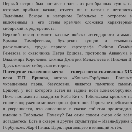
Первый острог был поставлен здесь из разобранных судов, н
которых прибыли казаки, отчего он и назван в летопися
Ладейным. Вскоре в нагорном Тобольске с острогом 
включённым в его стены кремлем сложился характерны
сибирский город-крепость.
Верхний посад помнит казачье войско легендарного атаман
Ермака Тимофеевича, бухарских купцов и ссыльны
раскольников, труды первого картографа Сибири Семён
Ремезова и сказочника Петра Ершова, протопопа Аввакума 
Владимира Короленко, химика Дмитрия Менделеева и Николая II
Здесь оживает сибирская история.
Посещение сказочного места
—
сквера поэта-сказочника XI
века П.П. Ершова
, автора «Конька-Горбунка». Главны
украшением парка, безусловно, является памятник самом
Ершову, у ног которого встал на задние ноги Конек-Горбунок
Ниже постамента находится Рыба-Кит с Тобольским кремлем н
спине в окружении миниатюрных фонтанов. Горожане пребываю
в уверенности, что описанные в сказке события происходил
именно в Тобольске. Почему? Вы сами совсем скоро обо всё
догадаетесь! Есть в сквере и другие скульптуры – Ивана-Дурака 
Горбунком, Жар-Птицы, Царя, прыгающего в кипящий котёл.