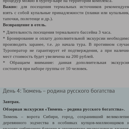
процедур можно в бургер-кафе на территории комплекса.
Важно:
для посещения термальных источников рекомендуе
взять с собой купальные принадлежности (плавки или купальник
тапочки, полотенце и др.).
Возвращение в отель.
* Длительность посещения термального бассейна 3 часа.
* Бронирование и оплату дополнительной экскурсии необходим
производить заранее, т.е. до начала тура. В противном случа
Туроператор не гарантирует её подтверждения, а при наличи
мест стоимость будет увеличена на 200 рублей.
* Обращаем внимание: данная дополнительная экскурси
состоится при наборе группы от 10 человек.
День 4: Тюмень – родина русского богатства
Завтрак.
Обзорная экскурсия «Тюмень – родина русского богатства».
Тюмень – ворота Сибири, город, сохранивший великолепи
деревянного зодчества в особняках купцов-миллионщиков 
красоту сибирского барокко в архитектуре православных храмов