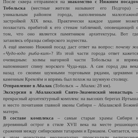
После сквера отправимся на
знакомство с Нижним посадо
Тобольска
(местные жители называют его Подгора) 
уникальным районом города, наполненным малоэтажно
застройкой XIX века. Практически каждое здание може
похвастать прибитой к его стенам табличкой, оповещающей 
том, что оно является памятником архитектуры. Вот гд
затаились образцы сибирского зодчества.
А ещё именно Нижний посад даст ответ на вопрос:
почему ж
«Чудо-юдо рыба-кит»
? Из этой части города ответ кажетс
очевидным: холмы нагорной части Тобольска и впрям
напоминают спину морского Чуда-юда. А сам город два век
назад со своими шумными торговыми рядами, церквями 
каменным Кремлём и впрямь был похож на шумную столицу.
Отправление в Абалак
(Тобольск → Абалак: 28 км).
Экскурсия в Абалакский Свято-Знаменский монастырь
прекрасный архитектурный комплекс на высоких берегах Иртыш
и место почитания главной иконы Сибири – Абалакской Божие
матери.
В составе комплекса
– самые старые храмы Сибири 
деревянный острог в стиле XVII века на месте решающег
сражения между сибирскими татарами и Ермаком. Считается, чт
в этом монастыре неоднократно происходили религиозны