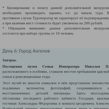
* Бронирование и оплату данной дополнительной экскурси
необходимо производить заранее, т.е. до начала тура. 
противном случае Туроператор не гарантирует её подтверждения
а при наличии мест стоимость будет увеличена на 200 рублей.
* Обращаем внимание: данная дополнительная экскурси
состоится при наборе группы от 10 человек.
День 6: Город Ангелов
Завтрак.
Посещения музея Семьи Императора Николая II
расположенного в особняке, ставшем местом пребывания царско
семьи в революционные годы.
Этот музей во многом уникален: в нём представлено множеств
подлинных экспонатов, фотографий, сохранившихся 
восстановленных деталей интерьера. Здесь воссоздан
обстановка последнего рабочего кабинета Государя, красна
гостиная Александры Фёдоровны и комната цесаревича Алексея
Наибольший интерес представляют личные вещи и предмет