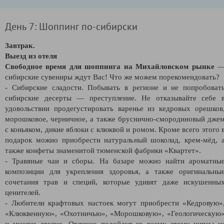
День 7: Шоппинг по-сибирски
Завтрак.
Выезд из отеля
Свободное время для шоппинга на Михайловском рынке
сибирские сувениры ждут Вас! Что же можем порекомендовать?
- Сибирские сладости. Побывать в регионе и не попробоват
сибирские десерты — преступление. Не отказывайте себе 
удовольствии продегустировать варенье из кедровых орешков
морошковое, черничное, а также бруснично-смородиновый дже
с коньяком, дикие яблоки с клюквой и ромом. Кроме всего этого 
подарок можно приобрести натуральный шоколад, крем-мёд, 
также конфеты знаменитой тюменской фабрики «Квартет».
- Травяные чаи и сборы. На базаре можно найти ароматны
композиции для укрепления здоровья, а также оригинальны
сочетания трав и специй, которые удивят даже искушенны
ценителей.
- Любители крафтовых настоек могут приобрести «Кедровую»
«Клюквенную», «Охотничью», «Морошковую», «Геологическую
и многие другие. Отлично подойдут ко всему этому чипсы и