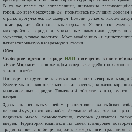
В то же время это современный, динамично развивающийс
город. Во время экскурсии Вы: прокатитесь по лучшим дорогам 
стране, прогуляетесь по скверам Тюмени, узнаете, как же живу
тюменцы, где работают и как отдыхают. Увидите современны
микрорайоны города и уникальные памятники деревянног
зодчества, а также посетите «Мост влюблённых» и единственну
четырёхуровневую набережную в России.
Обед.
Свободное время в городе
ИЛИ
посещение этностойбищ
«Увас Мир хот»
– оно же «Дом северных людей» (по желанию 
за доп. плату)*.
Вас ждёт погружение в самый настоящий северный колорит
Вместе мы отправимся в место, где воссоздана жизнь коренны
малочисленных народов Тюменской области: ханты, манси 
ненцев.
Здесь под открытым небом разместились хантыйская изба
ненецкий чум, охотничий лабаз, вёсельные обласа, оленьи нарты 
подбитые мехом лыжи-волокуши, которые двигаются тольк
вперёд. Территория комплекса по своей планировке повторяе
традиционное стойбище народов Севера: все традиционны