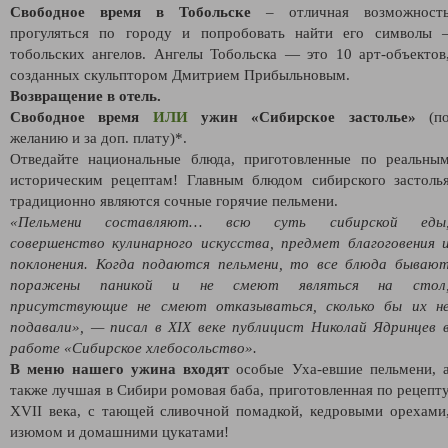
Свободное время в Тобольске
– отличная возможност
прогуляться по городу и попробовать найти его символы 
тобольских ангелов. Ангелы Тобольска — это 10 арт-объектов
созданных скульптором Дмитрием Прибыльновым.
Возвращение в отель.
Свободное время
ИЛИ
ужин «Сибирское застолье»
(п
желанию и за доп. плату)*.
Отведайте национальные блюда, приготовленные по реальны
историческим рецептам! Главным блюдом сибирского застоль
традиционно являются сочные горячие пельмени.
«Пельмени составляют… всю суть сибирской еды
совершенство кулинарного искусства, предмет благоговения 
поклонения. Когда подаются пельмени, то все блюда бываю
поражены паникой и не смеют являться на стол
присутствующие не смеют отказываться, сколько бы их н
подавали», — писал в XIX веке публицист Николай Ядринцев 
работе «Сибирское хлебосольство».
В меню нашего ужина входят
особые Уха-евшие пельмени, 
также лучшая в Сибири ромовая баба, приготовленная по рецепт
XVII века, с тающей сливочной помадкой, кедровыми орехами
изюмом и домашними цукатами!