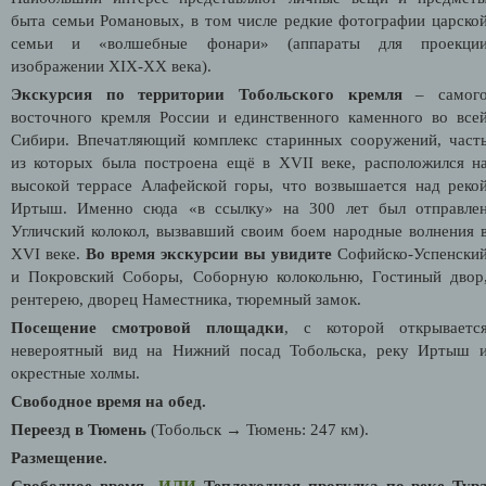
быта семьи Романовых, в том числе редкие фотографии царско
семьи и «волшебные фонари» (аппараты для проекци
изображении XIX-XX века).
Экскурсия по территории Тобольского кремля
– самог
восточного кремля России и единственного каменного во все
Сибири. Впечатляющий комплекс старинных сооружений, част
из которых была построена ещё в XVII веке, расположился н
высокой террасе Алафейской горы, что возвышается над реко
Иртыш. Именно сюда «в ссылку» на 300 лет был отправле
Угличский колокол, вызвавший своим боем народные волнения 
XVI веке.
Во время экскурсии вы увидите
Софийско-Успенски
и Покровский Соборы, Соборную колокольню, Гостиный двор
рентерею, дворец Наместника, тюремный замок.
Посещение смотровой площадки
, с которой открываетс
невероятный вид на Нижний посад Тобольска, реку Иртыш 
окрестные холмы.
Свободное время на обед.
Переезд в Тюмень
(Тобольск → Тюмень: 247 км).
Размещение.
Свободное время
ИЛИ
Теплоходная прогулка по реке Тур