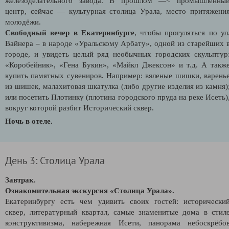
железоделательного завода. В прошлом —< промышленны
центр, сейчас — культурная столица Урала, место притяжени
молодёжи.
Свободный вечер в Екатеринбурге
, чтобы прогуляться по ул
Вайнера – в народе «Уральскому Арбату», одной из старейших 
городе, и увидеть целый ряд необычных городских скульптур
«Коробейник», «Гена Букин», «Майкл Джексон» и т.д. А такж
купить памятных сувениров. Например: вяленые шишки, варень
из шишек, малахитовая шкатулка (либо другие изделия из камня)
или посетить Плотинку (плотина городского пруда на реке Исеть)
вокруг которой разбит Исторический сквер.
Ночь в отеле.
День 3: Столица Урала
Завтрак.
Ознакомительная экскурсия «Столица Урала».
Екатеринбургу есть чем удивить своих гостей: исторически
сквер, литературный квартал, самые знаменитые дома в стил
конструктивизма, набережная Исети, панорама небоскрёбо