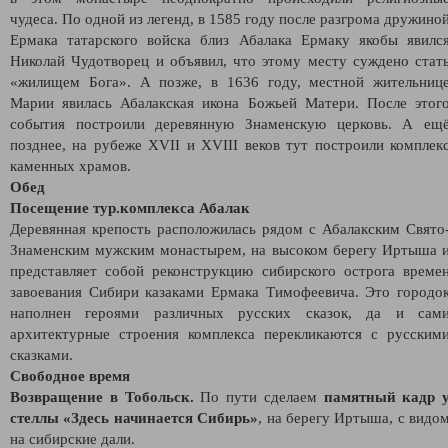
чудеса. По одной из легенд, в 1585 году после разгрома дружино
Ермака татарского войска близ Абалака Ермаку якобы явилс
Николай Чудотворец и объявил, что этому месту суждено стат
«жилищем Бога». А позже, в 1636 году, местной жительниц
Марии явилась Абалакская икона Божьей Матери. После этог
события построили деревянную Знаменскую церковь. А ещ
позднее, на рубеже XVII и XVIII веков тут построили комплек
каменных храмов.
Обед
Посещение тур.комплекса Абалак
Деревянная крепость расположилась рядом с Абалакским Свято
Знаменским мужским монастырем, на высоком берегу Иртыша 
представляет собой реконструкцию сибирского острога време
завоевания Сибири казаками Ермака Тимофеевича. Это городо
наполнен героями различных русских сказок, да и сам
архитектурные строения комплекса перекликаются с русским
сказками.
Свободное время
Возвращение в Тобольск.
По пути сделаем
памятный кадр 
стеллы «Здесь начинается Сибирь»
, на берегу Иртыша, с видо
на сибирские дали.