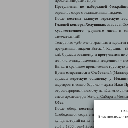
проката. Впервые в мире!
Прогуляемся по набережной бескрайне
огромное озеро с великолепными видами.
После
посетим главную городскую дост
Главной конторы Холуницких заводов.
Ос
художественного чугунного литья
и мно
замечательный!
Теперь нас ждёт очень красивая и недолгая
прекрасными видами Вятской Карелии… (
км). Сделаем остановку и
прогуляемся по 
или «источнику пламенных младенцев» – ме
Вятке, и хранящем пронзительно грустную 
Время
отправиться в Слободской
(Манигор 
сделаем
короткую остановку у Ильинск
шедевров вятского барокко –
храм Ильи П
отреставрирован, поэтому на нём легко счит
смеси архитектуры Устюга, Сибири и Москв
Обед.
После обеда
посетим в дом Ксенофонт
На 
Слободского, создателя первого обществен
В частности, для
купца, который начал торговлю с Америкой,
ещё в 1806 году! Здесь сейчас расположи