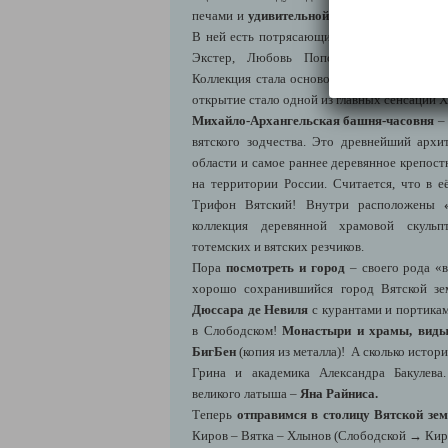
печами и
удивительной коллекцией русско
В ней есть потрясающие «карты» Ольги Р
Экстер, Любовь Поповой, Николая Сине
Коллекция стала основой нашумевшей выста
открытие стало одной из главных сенсаций XX
Михайло-Архангельская башня-часовня
– 
вятского зодчества. Это древнейший арх
области и самое раннее деревянное крепос
на территории России. Считается, что в е
Трифон Вятский! Внутри расположены
коллекция деревянной храмовой скульп
тотемских и вятских резчиков.
Пора
посмотреть и город
– своего рода «в
хорошо сохранившийся город Вятской зе
Дюссара де Невиля
с курантами и портикам
в Слободском!
Монастыри и храмы, виды
БигБен
(копия из металла)! А сколько истор
Грина и академика Александра Бакулев
великого латыша –
Яна Райниса.
Теперь
отправимся в столицу Вятской зе
Киров – Вятка – Хлынов (Слободской → Киро