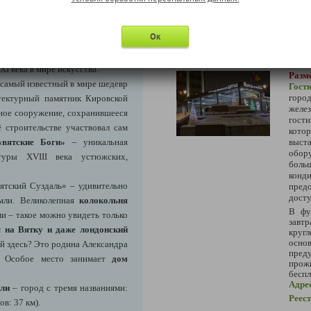
го авангарда Семена Луппова.
озановой и шедевры Александры
Ок
зубова, Алексея Моргунова.
Информация по 
вки «На телеге в XX век», а её
I века в мире искусства.
Разме
самый известный в мире шедевр
Гост
гор
итектурный памятник Кировской
желез
тное сооружение, сохранившееся
гости
ё строительстве участвовал сам
кото
«вятские Боги»
– уникальная
выс
обор
туры XVIII века устюжских,
бол
конд
ятский Суздаль» – удивительно
пред
досту
мли. Великолепная
колокольня
В фу
и – такое можно увидеть только
зав
 на Вятку и даже лондонский
круг
осн
ий здесь? Это родина Александра
преду
а. Особое место занимает
дом
прож
беспл
Адре
мли
– город с тремя названиями:
Реес
в: 37 км).