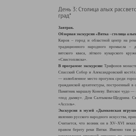
День 3: Столица алых рассвет
град*
Завтрак.
Обзорная экскурсия «Вятка - столица алых
Киров – город и областной центр на рек
традиционного народного промысла – д
вятского кваса, лёгкого кукарского кру
«Свистопляска».
В программе экскурсии:
Трифонов монасты
Спасский Собор и Александровский костёл
— излюбленное место прогулок среди гор
гражданской архитектуры, построенный в с
Памятник маршалу Коневу. Вятское чудо — 
«под дымку». Дом Салтыкова-Щедрина. С
«Ассоль».
Экскурсия в музей «Дымковская игруш
явлению русского народного искусства, при
Считается, что возник он в XV–XVI века
правом берегу реки Вятки. Именно там р
изготовления глиняной игрушки по женск