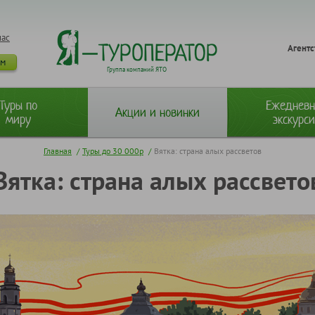
нас
Агентс
ам
Группа компаний ЯТО
Туры по
Ежеднев
Акции и новинки
миру
экскурс
Главная
/
Туры до 30 000р
/
Вятка: страна алых рассветов
Вятка: страна алых рассвето