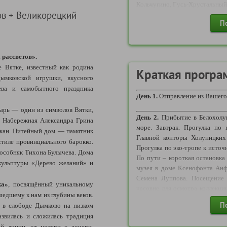
Кольчугино, Гусь-Хрустальный
ов + Великорецкий
Надбавка за отправление в 
П
следующих пунктов:
Балахна, Вичуга, Гороховец
Кинешма, Ковров, Нижний Новг
 рассветов».
Москва и Московская область 
е Вятке, известный как родина
Апрелевка, Балашиха, Воскрес
Краткая програ
ымковской игрушки, вкусного
Дубна, Железнодорожный, Жу
жева и самобытного праздника
Коломна, Краснознаменск, 
День 1.
Отправление из Вашего
Наро-Фоминск, Одинцово, Орех
рь — один из символов Вятки,
Раменское, Селятино, Серп
День 2.
Прибытие в Белохолун
. Набережная Александра Грина
Троицк, Химки, Чехов, Электро
море. Завтрак. Прогулка по
ожан. Питейный дом — памятник
Надбавка за отправление в 
Главной конторы Холуницких 
тиле провинциального барокко.
следующих пунктов:
Прогулка по эко-тропе к исто
особняк Тихона Булычева. Дома
Воронеж, Елец, Липецк.
По пути – короткая остановка
кульптуры «Дерево желаний» и
музея в доме Ксенофонта Анфи
Семена Луппова. Посещение 
Информация по транспорту 
ка»
, посвящённый уникальному
часовне для осмотра коллекци
что транспортное обслужива
шедшему к нам из глубины веков.
Отправление в Киров. По пут
следующими видами транспо
П
х в слободе Дымково на низком
отеле в Кирове (Вятка). Вече
автомобиль, поезд, возду
азвилась и сложилась традиция
по-вяцки» (по желанию и за доп
зависимости от количества п
ой линии, от матери к дочери.