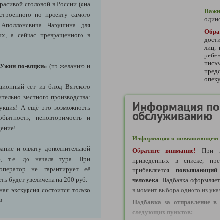
расивой столовой в России (она
Важн
остроенного по проекту самого
одино
а Аполлоновича Чарушина для
Обра
ых, а сейчас превращенного в
дости
лиц,
ребе
пись
«Ужин по-вяцки»
(по желанию и
предс
опеку
ационный сет из блюд Вятского
ительно местного производства:
Информация по
дукция! А ещё это возможность
обслуживанию
обытность, неповторимость и
дение!
Информация о повышающем к
ание и оплату дополнительной
Обратите внимание!
При в
е, т.е. до начала тура. При
приведенных в списке, пре
оператор не гарантирует её
прибавляется
повышающий 
ть будет увеличена на 200 руб.
человека
. Надбавка оформляе
ая экскурсия состоится только
в момент выбора одного из ука
ы.
Надбавка за отправление в 
следующих пунктов: