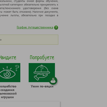
школьники, cтуденты очной формы обучения,
ьготной категории обязательно прикреплять к
ета/пенсионного удостоверения (без скана
ты может быть отказано). Наличие документа,
чение льготы, обязательно при посадке в
График путешественника
»
Увидите
Попробуете
Волшебство
Ужин по-вяцки
создания
ымковской
игрушки