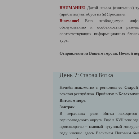
ВНИМАНИЕ!
Датой начала (окончания) ту
(прибытия) автобуса из (в) Ярославля.
Внимание!
Всю необходимую информ
обслуживанию и особенностям разм
соответствующих информационных блоках
тура.
Отправление из Вашего города. Ночной пер
День 2: Старая Вятка
Начнём знакомство с регионом
со Старой
вечевая республика.
Прибытие в Белохолуни
Вятском море.
Завтрак.
В верховьях реки Вятки находится 
горнозаводского округа. Ещё в XVII веке зд
производство – главный чугунный конкурен
году именно здесь Василием Пятовым был