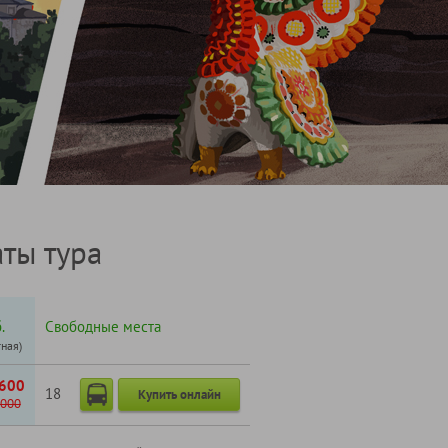
ты тура
.
Свободные места
тная)
600
18
Купить онлайн
000