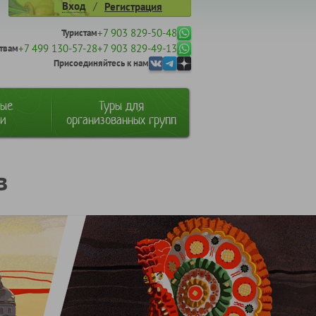
/
Вход
Регистрация
+7 903 829-50-48
Туристам
+7 499 130-57-28
+7 903 829-49-13
твам
Присоединяйтесь к нам
ные
Туры для
ии
организованных групп
в