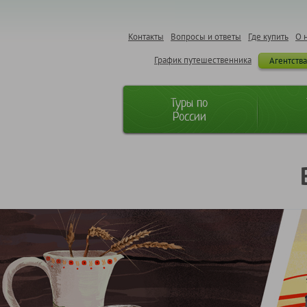
Контакты
Вопросы и ответы
Где купить
О 
График путешественника
Агентств
Туры по
России