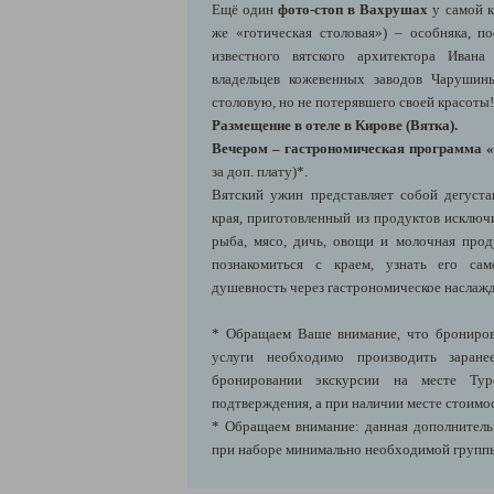
Ещё один
фото-стоп в Вахрушах
у самой к
же «готическая столовая») – особняка, п
известного вятского архитектора Иван
владельцев кожевенных заводов Чарушин
столовую, но не потерявшего своей красоты!
Размещение в отеле в Кирове (Вятка).
Вечером – гастрономическая программа 
за доп. плату)*.
Вятский ужин представляет собой дегуст
края, приготовленный из продуктов исключ
рыба, мясо, дичь, овощи и молочная про
познакомиться с краем, узнать его сам
душевность через гастрономическое наслаж
* Обращаем Ваше внимание, что брониров
услуги необходимо производить заране
бронировании экскурсии на месте Тур
подтверждения, а при наличии месте стоимос
* Обращаем внимание: данная дополнительн
при наборе минимально необходимой групп