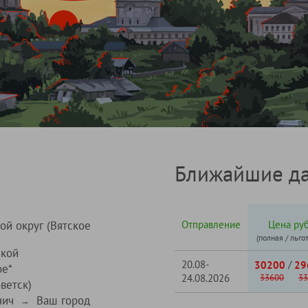
Ближайшие да
ой округ (Вятское
Отправление
Цена руб
(полная / льго
ской
20.08-
/
30200
29
ое*
24.08.2026
33600
33
ветск)
нич
Ваш город
→