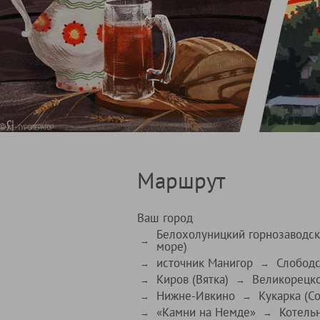
Маршрут
Ваш город
Белохолуницкий горнозаводск
→
море)
источник Манигор
Слобод
→
→
Киров (Вятка)
Великорецк
→
→
Нижне-Ивкино
Кукарка (Со
→
→
«Камни на Немде»
Котель
→
→