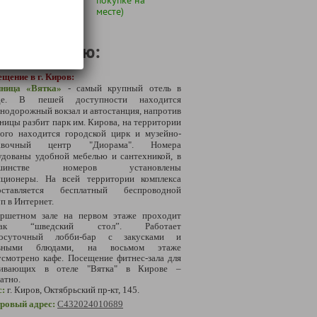
месте)
размещению:
щение в г. Киров:
иница «Вятка»
- самый крупный отель в
оде. В пешей доступности
находится
нодорожный вокзал и автостанция, напротив
ницы разбит парк им. Кирова, на территории
рого находится городской цирк и музейно-
тавочный центр "Диорама". Номера
удованы удобной мебелью и сантехникой, в
ьшинстве номеров установлены
иционеры. На всей территории комплекса
оставляется бесплатный беспроводной
п в Интернет.
ршетном зале на первом этаже проходит
трак “шведский стол”. Работает
лосуточный лобби-бар с закусками и
овными блюдами, на восьмом этаже
смотрено кафе. Посещение фитнес-зала для
ивающих в отеле "Вятка" в Кирове –
атно.
с:
г. Киров, Октябрьский пр-кт, 145.
тровый адрес:
С432024010689