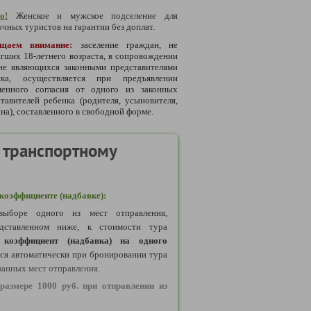
о!
Женское и мужское подселение для
чных туристов на гарантии без доплат.
щаем внимание:
заселение граждан, не
гших 18-летнего возраста, в сопровождении
 не являющихся законными представителями
нка, осуществляется при предъявлении
менного согласия от одного из законных
тавителей ребенка (родителя, усыновителя,
на), составленного в свободной форме.
 транспортному
оэффициенте (надбавке):
ыборе одного из мест отправления,
дставленном ниже, к стоимости тура
коэффициент (надбавка) на одного
тся автоматически при бронировании тура
занных мест отправления.
размере 1000 руб. при отправлении из