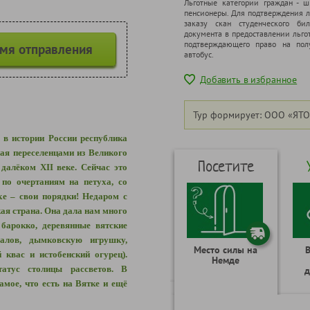
Льготные категории граждан - 
пенсионеры. Для подтверждения л
заказу скан студенческого бил
документа в предоставлении льго
подтверждающего право на полу
емя отправления
автобус.
Добавить в избранное
Тур формирует: ООО «ЯТО
я в истории России республика
ная переселенцами из Великого
Посетите
далёком XII веке. Сейчас это
 по очертаниям на петуха, со
е – свои порядки! Недаром с
кая страна. Она дала нам много
 барокко, деревянные вятские
алов, дымковскую игрушку,
Место силы на
 квас и истобенский огурец).
Немде
атус столицы рассветов. В
д
амое, что есть на Вятке и ещё