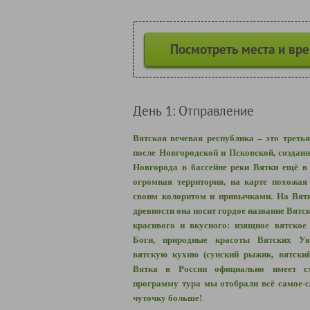
Посмотреть места и вр
День 1: Отправление
Вятская вечевая республика – это треть
после Новгородской и Псковской, создан
Новгорода в бассейне реки Вятки ещё в 
огромная территория, на карте похожая
своим колоритом и привычками. На Вятк
древности она носит гордое название Вятс
красивого и вкусного: изящное вятское
Боги, природные красоты Вятских Ув
вятскую кухню (сунский рыжик, вятский
Вятка в России официально имеет ст
программу тура мы отобрали всё самое-с
чуточку больше!