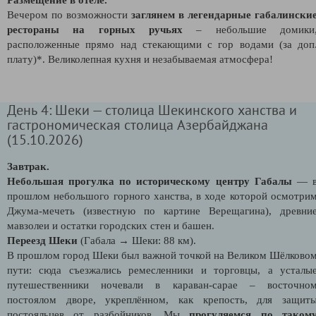
Вечером по возможности
заглянем в легендарные габалински
рестораны на горных ручьях
– небольшие домики
расположенные прямо над стекающими с гор водами (за доп
плату)*. Великолепная кухня и незабываемая атмосфера!
День 4: Шеки — столица Шекинского ханства и
гастрономическая столица Азербайджана
(15.10.2026)
Завтрак.
Небольшая прогулка по историческому центру Габалы
— 
прошлом небольшого горного ханства, в ходе которой осмотри
Джума-мечеть (известную по картине Верещагина), древни
мавзолеи и остатки городских стен и башен.
Переезд Шеки
(Габала → Шеки: 88 км).
В прошлом город Шеки был важной точкой на Великом Шёлково
пути: сюда съезжались ремесленники и торговцы, а усталы
путешественники ночевали в караван-сарае – восточно
постоялом дворе, укреплённом, как крепость, для защит
постояльцев от разбойников. Мы
прогуляемся по таком