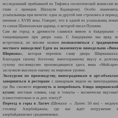
исследований прибывшей из Тифлиса геологической комиссии в
главе с принцем Шахкули Каджаром). Особо знаменит
усыпальницы при мечети: одна за другой они строились в период
начиная с XVIII века. Говорят, что в одной из усыпальниц лежи
та самая Шамаханская царица, о которой писал Пушкин.
Сам же город в древности славился вином и баядерками 
танцовщицами при дворе хана. С баядерками мы вряд л
встретимся, но вполне можем
познакомиться с традициям
местного виноделия! Едем на знаменитую винодельню «Вин
Ширвана»
, которая переняла славу двора Ширваншаха
Благодаря своему богатому многогранному вкусу и долгом
сухому послевкусию производящиеся здесь вина «Мейсари
заслужили высокую оценку на мировом уровне.
Экскурсия по производству, виноградникам и арт-объекта
завершиться в ресторане
с шикарным видом на виноградники
где Вы сможете
отдохнуть и попробовать блюда ширванско
кухни:
местные оливки, сыр и томаты – космически вкусные
(самостоятельно и за доп. плату)*
Переезд в горы в Лагич
(Шемахи → Лагич: 50 км) – медну
столицу Азербайджана, где нас ждёт погружение 
азербайджанское средневековье.