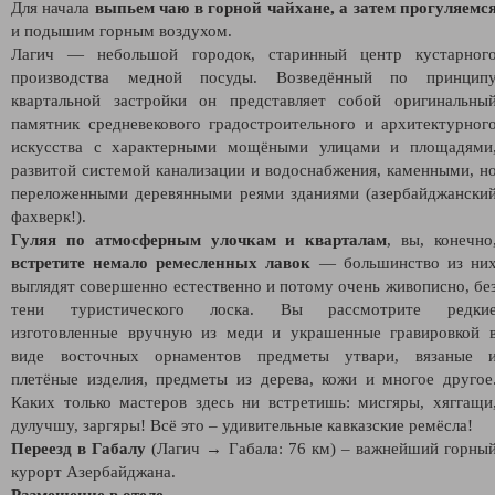
Для начала
выпьем чаю в горной чайхане, а затем прогуляемс
и подышим горным воздухом.
Лагич — небольшой городок, старинный центр кустарног
производства медной посуды. Возведённый по принцип
квартальной застройки он представляет собой оригинальны
памятник средневекового градостроительного и архитектурног
искусства с характерными мощёными улицами и площадями
развитой системой канализации и водоснабжения, каменными, н
переложенными деревянными реями зданиями (азербайджански
фахверк!).
Гуляя по атмосферным улочкам и кварталам
, вы, конечно
встретите немало ремесленных лавок
— большинство из ни
выглядят совершенно естественно и потому очень живописно, бе
тени туристического лоска. Вы рассмотрите редки
изготовленные вручную из меди и украшенные гравировкой 
виде восточных орнаментов предметы утвари, вязаные 
плетёные изделия, предметы из дерева, кожи и многое другое
Каких только мастеров здесь ни встретишь: мисгяры, хяггащи
дулучшу, заргяры! Всё это – удивительные кавказские ремёсла!
Переезд в Габалу
(Лагич → Габала: 76 км) – важнейший горны
курорт Азербайджана.
Размещение в отеле.