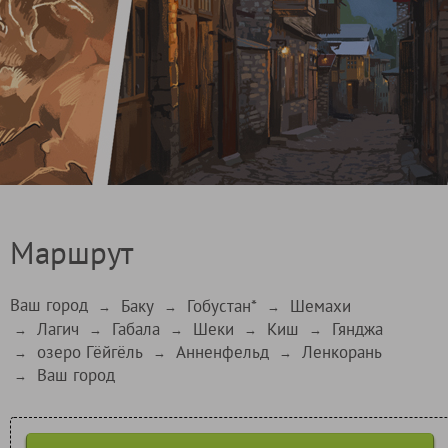
Маршрут
Ваш город
Баку
Гобустан*
Шемахи
→
→
→
Лагич
Габала
Шеки
Киш
Гянджа
→
→
→
→
→
озеро Гёйгёль
Анненфельд
Ленкорань
→
→
→
Ваш город
→