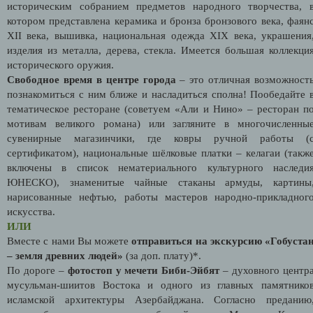
историческим собранием предметов народного творчества, 
котором представлена керамика и бронза бронзового века, фаян
XII века, вышивка, национальная одежда XIX века, украшения
изделия из металла, дерева, стекла. Имеется большая коллекци
исторического оружия.
Свободное время в центре города
– это отличная возможност
познакомиться с ним ближе и насладиться сполна! Пообедайте 
тематическое ресторане (советуем «Али и Нино» – ресторан п
мотивам великого романа) или загляните в многочисленны
сувенирные магазинчики, где ковры ручной работы (
сертификатом), национальные шёлковые платки – келагаи (такж
включены в список нематериального культурного наследи
ЮНЕСКО), знаменитые чайные стаканы армуды, картины
нарисованные нефтью, работы мастеров народно-прикладног
искусства.
ИЛИ
Вместе с нами Вы можете
отправиться на экскурсию «Гобуста
– земля древних людей»
(за доп. плату)*.
По дороге –
фотостоп у мечети Биби-Эйбят
– духовного центр
мусульман-шиитов Востока и одного из главных памятнико
исламской архитектуры Азербайджана. Согласно преданию