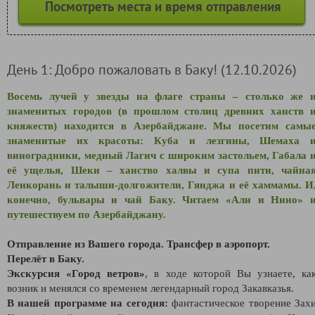
Посмотреть места и время отправления
День 1: Добро пожаловать в Баку! (12.10.2026)
Восемь лучей у звезды на флаге страны – столько же 
знаменитых городов (в прошлом столиц древних ханств 
княжеств) находится в Азербайджане. Мы посетим самы
знаменитые их красоты: Куба и лезгины, Шемаха 
виноградники, медный Лагич с широким застольем, Габала 
её ущелья, Шеки – ханство халвы и супа пити, чайна
Ленкорань и талыши-долгожители, Гянджа и её хаммамы. И
конечно, бульвары и чай Баку. Читаем «Али и Нино» 
путешествуем по Азербайджану.
Отправление из Вашего города. Трансфер в аэропорт.
Перелёт в Баку.
Экскурсия «Город ветров»
, в ходе которой Вы узнаете, ка
возник и менялся со временем легендарный город Закавказья.
В нашей программе на сегодня:
фантастическое творение Зах