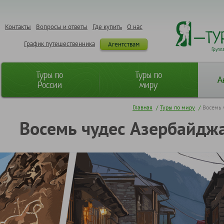
Контакты
Вопросы и ответы
Где купить
О нас
График путешественника
Агентствам
Групп
Туры по
Туры по
А
России
миру
Главная
/
Туры по миру
/
Восемь 
Восемь чудес Азербайдж