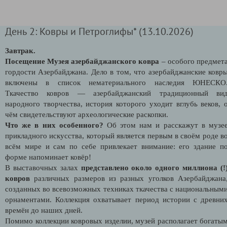
День 2: Ковры и Петроглифы* (13.10.2026)
Завтрак.
Посещение Музея азербайджанского ковра
– особого предмет
гордости Азербайджана. Дело в том, что азербайджанские ковр
включены в список нематериального наследия ЮНЕСКО
Ткачество ковров — азербайджанский традиционный ви
народного творчества, история которого уходит вглубь веков, 
чём свидетельствуют археологические раскопки.
Что же в них особенного?
Об этом нам и расскажут в музе
прикладного искусства, который является первым в своём роде в
всём мире и сам по себе привлекает внимание: его здание п
форме напоминает ковёр!
В выставочных залах
представлено около одного миллиона (!
ковров
различных размеров из разных уголков Азербайджана
созданных во всевозможных техниках ткачества с национальным
орнаментами. Коллекция охватывает период истории с древни
времён до наших дней.
Помимо коллекции ковровых изделии, музей располагает богаты