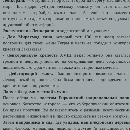
Ленкорань
— старинный портовый город на берегу Каспийског
моря. Благодаря субтропическому климату он стал главны
источником азербайджанского чая. А ещё он знамени
цитрусовыми садами, горячими источниками, чистым воздухом 
дружелюбной атмосферой.
Экскурсия по Ленкорани
, в ходе которой мы увидим:
- Дом Мирахмад хана
, который тот 100 лет назад заказа
построить для своей жены Тугры в честь её победы в конкурс
красавиц Закавказья;
- Ленкоранскую крепость XVIII века:
когда-то она казалас
грозной и неприступной, но на сегодняшний день сохранилос
лишь несколько фрагментов, а также две старинные мечети;
- Действующий маяк
, башня которого является часть
Ленкоранской крепости. Она была построена одновременно 
крепостными сооружениями.
Ланч с блюдами местной кухни.
После обеда мы
посетим Гирканский национальный парк
основное богатство которого — его субтропические обитатели
Во время прогулки Вы познакомитесь с разными экзотическим
растениями и животными и просто отдохнёте на свежем воздухе.
Затем
направимся в сад, где увидим, как плодоносят деревь
киви, фейхоа, мандарина, лимона и другие (в зависимости о