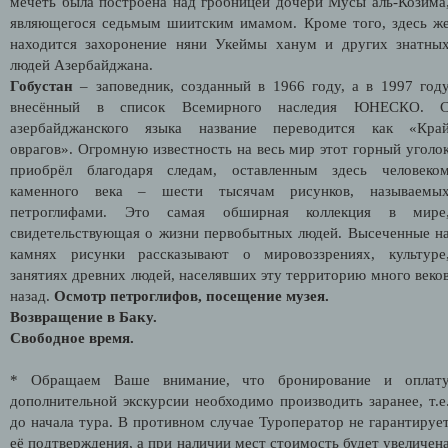
мечеть была построена над гробницей дочери Мусы аль-Козима
являющегося седьмым шиитским имамом. Кроме того, здесь ж
находится захоронение няни Укеймы ханум и других знатны
людей Азербайджана.
Гобустан
– заповедник, созданный в 1966 году, а в 1997 год
внесённый в список Всемирного наследия ЮНЕСКО. 
азербайджанского языка название переводится как «Кра
оврагов». Огромную известность на весь мир этот горный уголо
приобрёл благодаря следам, оставленным здесь человеко
каменного века – шести тысячам рисунков, называемы
петроглифами. Это самая обширная коллекция в мире
свидетельствующая о жизни первобытных людей. Высеченные н
камнях рисунки рассказывают о мировоззрениях, культуре
занятиях древних людей, населявших эту территорию много веко
назад.
Осмотр петроглифов, посещение музея.
Возвращение в Баку.
Свободное время.
* Обращаем Ваше внимание, что бронирование и оплат
дополнительной экскурсии необходимо производить заранее, т.е
до начала тура. В противном случае Туроператор не гарантируе
её подтверждения, а при наличии мест стоимость будет увеличен