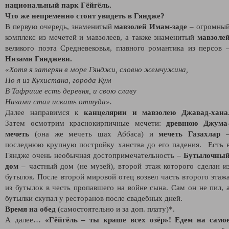
национальный парк Гёйгёль.
Что же непременно стоит увидеть в Гяндже?
В первую очередь, знаменитый
мавзолей Имам-заде
– огромны
комплекс из мечетей и мавзолеев, а также знаменитый
мавзоле
великого поэта Средневековья, главного романтика из персов 
Низами Гянджеви.
«Хотя я затерян в море Гянджи, словно жемчужина,
Но я из Кухистана, города Кум
В Тафрише есть деревня, и свою славу
Низами стал искать оттуда».
Далее направимся к
канцелярии и мавзолею Джавад-хана
Затем осмотрим краснокирпичные мечети:
древнюю Джума
мечеть
(она же мечеть шах Аббаса) и
мечеть Газахлар
последнюю крупную постройку ханства до его падения. Есть 
Гяндже очень необычная достопримечательность –
Бутылочны
дом
– частный дом (не музей), второй этаж которого сделан и
бутылок. После второй мировой отец возвел часть второго этаж
из бутылок в честь пропавшего на войне сына. Сам он не пил, 
бутылки скупал у ресторанов после свадебных дней.
Время на обед
(самостоятельно и за доп. плату)*.
А далее…
«Гёйгёль – ты краше всех озёр»!
Едем на само