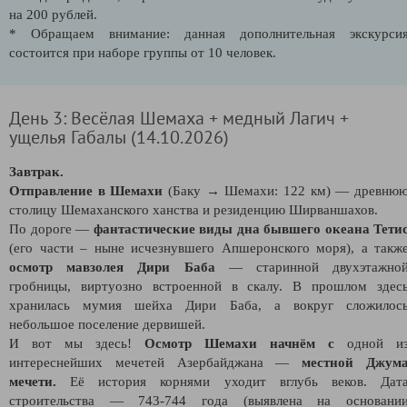
на 200 рублей.
* Обращаем внимание: данная дополнительная экскурси
состоится при наборе группы от 10 человек.
День 3: Весёлая Шемаха + медный Лагич +
ущелья Габалы (14.10.2026)
Завтрак.
Отправление в Шемахи
(Баку → Шемахи: 122 км) — древню
столицу Шемаханского ханства и резиденцию Ширваншахов.
По дороге —
фантастические виды дна бывшего океана Тети
(его части – ныне исчезнувшего Апшеронского моря), а такж
осмотр мавзолея Дири Баба
— старинной двухэтажно
гробницы, виртуозно встроенной в скалу. В прошлом здес
хранилась мумия шейха Дири Баба, а вокруг сложилос
небольшое поселение дервишей.
И вот мы здесь!
Осмотр Шемахи начнём с
одной и
интереснейших мечетей Азербайджана —
местной Джум
мечети.
Её история корнями уходит вглубь веков. Дат
строительства — 743-744 года (выявлена на основани