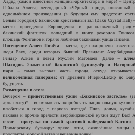
Хадид (самой известной женщины-архитектора в мире) – Цент
Гейдара Алиева; легендарный «Чёрный город», описанный 
одноимённом произведении (в будущем ему предстоит стат
Белым городом); Бакинский кристальный зал (Baku Crystal Hall) 
место проведения Евровидения и расположенный рядо
бакинский флагшток, вошедший в книгу рекордов Гиннеса
площадь Фонтанов и горячо любимая бакинцами улица Низами.
Посещение Аллеи Почёта
– места, где похоронены известны
люди Баку, среди которых бывший Президент Азербайджан
Гейдар Алиев и певец Муслим Магомаев. Далее –
алле
Шахидов.
Знаменитый
бакинский фуникулёр и Нагорны
парк
– самая высокая часть города, откуда открываетс
великолепная панорама:
от древнего Ичери-Шехир до Бак
будущего.
Размещение в отеле.
Вечером –
приветственный ужин «Бакинское застолье»
(з
доп. плату)* – возможность попробовать национальную кухню 
влюбиться в город с первого взгляда! Плов, долма, кутабы
пахлава и прочие прелести азербайджанской кухни ждут Вас! 
после –
прогулка по самой красивой набережной Каспия
Приморскому бульвару: яркие огни, оживлённые улицы 
проспекты, морской ветер и вечерние волны!