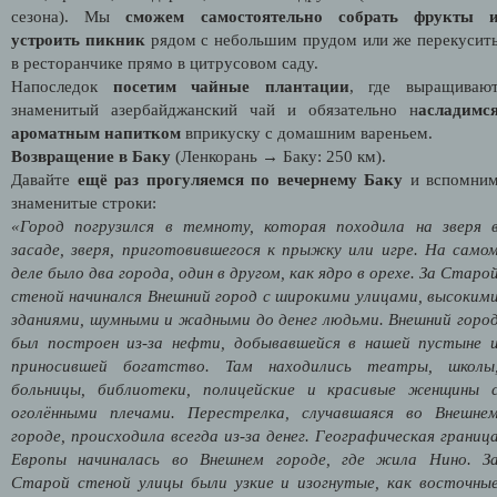
сезона). Мы
сможем самостоятельно собрать фрукты 
устроить пикник
рядом с небольшим прудом или же перекусит
в ресторанчике прямо в цитрусовом саду.
Напоследок
посетим чайные плантации
, где выращиваю
знаменитый азербайджанский чай и обязательно н
асладимс
ароматным напитком
вприкуску с домашним вареньем.
Возвращение в Баку
(Ленкорань → Баку: 250 км).
Давайте
ещё раз прогуляемся по вечернему Баку
и вспомни
знаменитые строки:
«Город погрузился в темноту, которая походила на зверя 
засаде, зверя, приготовившегося к прыжку или игре. На само
деле было два города, один в другом, как ядро в орехе. За Старо
стеной начинался Внешний город с широкими улицами, высоким
зданиями, шумными и жадными до денег людьми. Внешний горо
был построен из-за нефти, добывавшейся в нашей пустыне 
приносившей богатство. Там находились театры, школы
больницы, библиотеки, полицейские и красивые женщины 
оголёнными плечами. Перестрелка, случавшаяся во Внешне
городе, происходила всегда из-за денег. Географическая границ
Европы начиналась во Внешнем городе, где жила Нино. З
Старой стеной улицы были узкие и изогнутые, как восточны