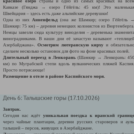
красивое озеро
страны и одно из самых красивых на всё
Кавказе (Гянджа → озеро Гёйгёль: 45 км)! Это маленька
Швейцария – здесь есть даже альпийские деревушки!
Одна из них
Анненфельд
(она же Шамкир; озеро Гёйгёль 
Шамкир: 75 км) – деревня немецких колонистов из Вюртемберга
Немцы завезли сюда культуру виноделия – деревенька знаменит
виноградниками. В наши дни её зачастую называют «теплице
Азербайджана».
Осмотрим лютеранскую кирху
и обязательн
сделаем несколько остановок для фото на фоне красивых полей.
Длительный переезд в Ленкорань
(Шамкир → Ленкорань: 45
км) по Муграбской степи вдоль вулканических пляжей Каспия
Просто потрясающе!
Размещение в отеле в районе Каспийского моря.
День 6: Талышские горы (17.10.2026)
Завтрак.
Сегодня нас ждёт
уникальная поездка к иранской границ
через чайные плантации, деревни русских староверов и аул
талышей – персов, живущих в Азербайджане.