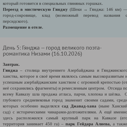
который готовится в специальных глиняных горшках.
Переезд в мистическую Гянджу
(Шеки
→
Гянджа: 146 км) 
город-сокровище, клад (возможный перевод названия 
персидского).
Размещение в отеле.
День 5: Гянджа — город великого поэта-
романтика Низами (16.10.2026)
Завтрак.
Гянджа
– столица внутреннего Азербайджана и Гянджинског
ханства, которое в своё время являлось самым высокоразвитым 
успешным азербайджанским ханством с огромной крепостью (о
неё сохранились фрагменты) и ремесленным центром. Отсюда п
всему Кавказу шла продажа атласа, парчи, хлопока и шёлка. 
глубокого средневековья город знаменит своими садами, сред
которых особенно выделялся
сад Джавад-хана
(ныне Хански
сад) с историческими чинарами-долгожителями. А ещё именн
здесь расположился самый крупный парк на Кавказе (ег
территория занимает 450 га) –
парк Гейдара Алиева,
а такж