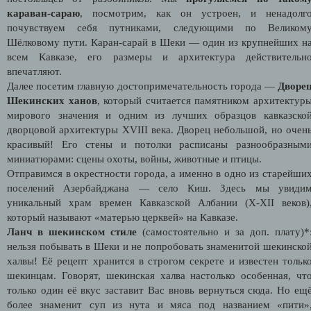
караван-сараю
, посмотрим, как он устроен, и ненадолг
почувствуем себя путниками, следующими по Великом
Шёлковому пути. Каран-сарай в Шеки — один из крупнейших н
всем Кавказе, его размеры и архитектура действительн
впечатляют.
Далее посетим главную достопримечательность города —
Дворе
Шекинских ханов
, который считается памятником архитектур
мирового значения и одним из лучших образцов кавказско
дворцовой архитектуры XVIII века. Дворец небольшой, но очен
красивый! Его стены и потолки расписаны разнообразным
миниатюрами: сцены охоты, войны, животные и птицы.
Отправимся в окрестности города, а именно в одно из старейши
поселений Азербайджана — село Киш. Здесь мы увиди
уникальный храм времен Кавказской Албании (X-XII веков)
который называют «матерью церквей» на Кавказе.
Ланч в шекинском стиле
(самостоятельно и за доп. плату)*
нельзя побывать в Шеки и не попробовать знаменитой шекинско
халвы! Её рецепт хранится в строгом секрете и известен тольк
шекинцам. Говорят, шекинская халва настолько особенная, чт
только один её вкус заставит Вас вновь вернуться сюда. Но ещ
более знаменит суп из нута и мяса под названием «пити»