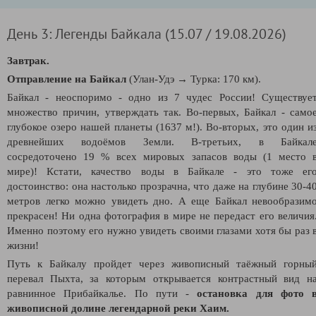
День 3: Легенды Байкала (15.07 / 19.08.2026)
Завтрак.
Отправление на Байкал
(Улан-Удэ
→
Турка: 170 км).
Байкал - неоспоримо - одно из 7 чудес России! Существуе
множество причин, утверждать так. Во-первых, Байкал -
само
глубокое озеро нашей планеты (1637 м!). Во-вторых, это один и
древнейших водоёмов Земли. В-третьих, в Байкал
сосредоточено 19 % всех мировых запасов воды (1 место 
мире)! Кстати, качество воды в Байкале - это тоже ег
достоинство: она настолько прозрачна, что даже на глубине 30-4
метров легко можно увидеть дно. А еще Байкал невообразим
прекрасен! Ни одна фотография в мире не передаст его величия
Именно поэтому его нужно увидеть своими глазами хотя бы раз 
жизни!
Путь к Байкалу пройдет через живописный таёжный горны
перевал Пыхта, за которым открывается контрастный вид н
равнинное Прибайкалье. По пути -
остановка для фото 
живописной долине легендарной реки Хаим.