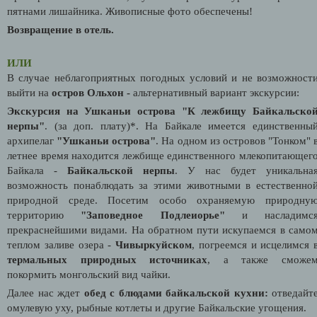
пятнами лишайника. Живописные фото обеспечены!
Возвращение в отель.
ИЛИ
В случае неблагоприятных погодных условий и не возможност
выйти на
остров Ольхон -
альтернативный вариант экскурсии:
Экскурсия на Ушканьи острова "К лежбищу Байкальско
нерпы"
.
(за доп. плату)*. На Байкале имеется единственны
архипелаг
"Ушканьи острова"
. На одном из островов "Тонком" 
летнее время находится лежбище единственного млекопитающег
Байкала -
Байкальской нерпы
. У нас будет уникальна
возможность понаблюдать за этими животными в естественно
природной среде. Посетим особо охраняемую природну
территорию
"Заповедное Подлеиорье"
и насладимс
прекраснейшими видами. На обратном пути искупаемся в само
теплом заливе озера -
Чивыркуйском
, погреемся и исцелимся 
термальных природных источниках
, а также сможе
покормить монгольский вид чайки.
Далее нас ждет
обед с блюдами байкальской кухни:
отведайт
омулевую уху, рыбные котлеты и другие Байкальские угощения.