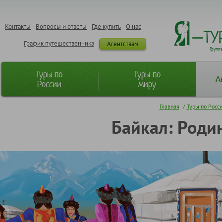
Контакты
Вопросы и ответы
Где купить
О нас
График путешественника
Агентствам
Групп
Туры по
Туры по
А
России
миру
Главная
/
Туры по Росс
Байкал: Родин