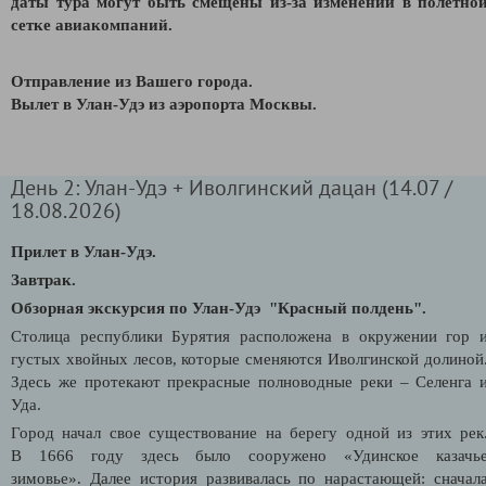
даты тура могут быть смещены из-за изменений в полетно
сетке авиакомпаний.
Отправление из Вашего города.
В
ылет в Улан-Удэ из аэропорта Москвы.
День 2: Улан-Удэ + Иволгинский дацан (14.07 /
18.08.2026)
Прилет в Улан-Удэ.
Завтрак.
Обзорная экскурсия по Улан-Удэ "Красный полдень".
Столица республики Бурятия расположена в окружении гор 
густых хвойных лесов, которые сменяются Иволгинской долиной
Здесь же протекают прекрасные полноводные реки – Селенга 
Уда.
Город начал свое существование на берегу одной из этих рек
В 1666 году здесь было сооружено «Удинское казачь
зимовье». Далее история развивалась по нарастающей: сначал