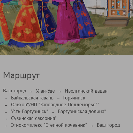
Маршрут
Ваш город
Улан-Уде
Иволгинский дацан
→
→
Байкальская гавань
Горячинск
→
→
Ольхон*/НП "Заповедное Подлеморье""
→
Усть-Баргузинск*
Баргузинская долина*
→
→
Сувинская саксония*
→
Этнокомплекс "Степной кочевник"
Ваш город
→
→