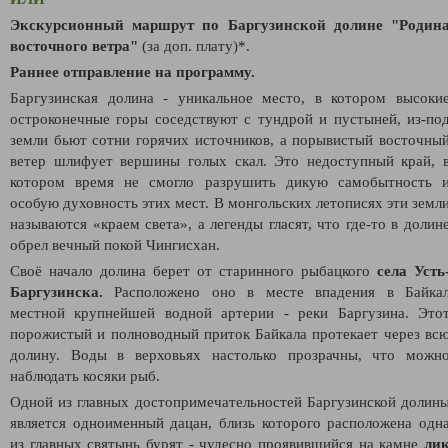
Экскурсионный маршрут по Баргузинской долине "Родин
восточного ветра"
(за доп. плату)*.
Раннее отправление на программу.
Баргузинская долина - уникальное место, в котором высоки
остроконечные горы соседствуют с тундрой и пустыней, из-по
земли бьют сотни горячих источников, а порывистый восточны
ветер шлифует вершины голых скал. Это недоступный край, 
котором время не смогло разрушить дикую самобытность 
особую духовность этих мест.
В монгольских летописях эти земл
называются «краем света», а легенды гласят, что где-то в долин
обрел вечный покой Чингисхан.
Своё начало долина берет от старинного рыбацкого
села Усть
Баргузинска.
Расположено оно в месте впадения в Байка
местной крупнейшей водной артерии - реки Баргузина. Это
порожистый и полноводный приток Байкала протекает через вс
долину. Воды в верховьях настолько прозрачны, что можн
наблюдать косяки рыб.
Одной из главных достопримечательностей Баргузинской долин
является одноименный дацан, близь которого расположена одн
из главных святынь бурят - чудесно проявившийся на камне
ли