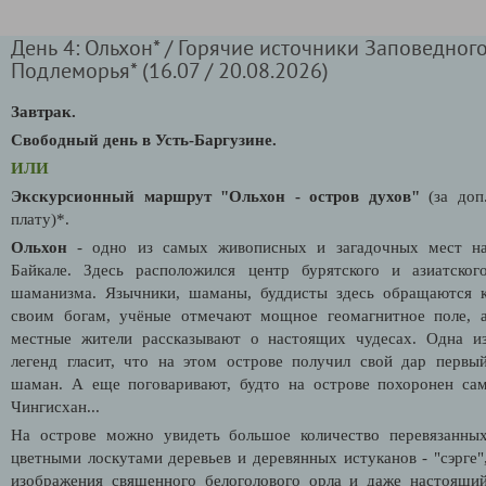
День 4: Ольхон* / Горячие источники Заповедног
Подлеморья* (16.07 / 20.08.2026)
Завтрак.
Свободный день в Усть-Баргузине.
ИЛИ
Экскурсионный маршрут "Ольхон - остров духов"
(за доп
плату)*.
Ольхон
- одно из самых живописных и загадочных мест н
Байкале. Здесь расположился центр бурятского и азиатског
шаманизма. Язычники, шаманы, буддисты здесь обращаются 
своим богам, учёные отмечают мощное геомагнитное поле, 
местные жители рассказывают о настоящих чудесах. Одна и
легенд гласит, что на этом острове получил свой дар первы
шаман. А еще поговаривают, будто на острове похоронен са
Чингисхан...
На острове можно увидеть большое количество перевязанны
цветными лоскутами деревьев и деревянных истуканов - "сэрге"
изображения священного белоголового орла и даже настоящи