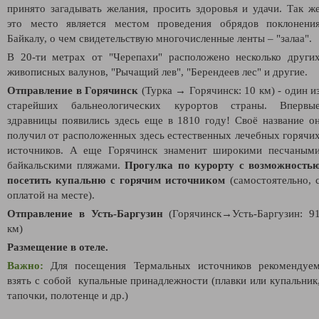
принято загадывать желания, просить здоровья и удачи. Так ж
это место является местом проведения обрядов поклонени
Байкалу, о чем свидетельствую многочисленные ленты – "залаа".
В 20-ти метрах от "Черепахи" расположено несколько други
живописных валунов, "Рычащий лев", "Берендеев лес" и другие.
Отправление в Горячинск
(Турка
→
Горячинск: 10 км)
- один и
старейших бальнеологических курортов страны. Впервы
здравницы появились здесь еще в 1810 году! Своё название о
получил от расположенных здесь естественных лечебных горячи
источников. А еще Горячинск знаменит широкими песчаным
байкальскими пляжами.
Прогулка по курорту с возможность
посетить купальню с горячим источником
(самостоятельно, 
оплатой на месте).
Отправление в Усть-Баргузин
(
Горячинск
→Усть-Баргузин
: 9
км)
Размещение в отеле.
Важно:
Для посещения Термальных источников рекомендуе
взять с собой купальные принадлежности (плавки или купальник
тапочки, полотенце и др.)