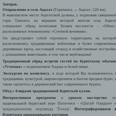
Завтрак.
Отправление в село Ацагат
(Горячинск
→
Ацагат: 220 км).
В живописном месте Ацагатской долины, у подножия священно
горы Тамхита
, на вершине которой жители села Ацага
совершают обряд почитания Хозяев местности – «Обоо»
расположился этнокомплекс «Степной кочевник».
Он представляет собой огромную территорию, на которо
расположились традиционные войлочные и более современны
деревянные юрты, настоящий огород и хозяйственные постройк
с домашними животными, в том числе верблюдами!
Традиционный обряд встречи гостей по бурятскому обыча
«Угтамжа»
с подношением Хадака и белой пищи.
Экскурсия по комплексу
, в ходе которой Вы познакомитесь 
традициями, культурой, мировоззрением и бытом предков бурят, 
также окунетесь в деревенский быт современного бурята.
Обед с блюдами традиционной бурятской кухни.
Интерактивная программа с уроком мастерства
п
альчики -
«Шагай Наадан» 
национальной бурятской игре П
традиционному хороводу "Ёохор".
Фотографирование 
бурятском национальном костюме.