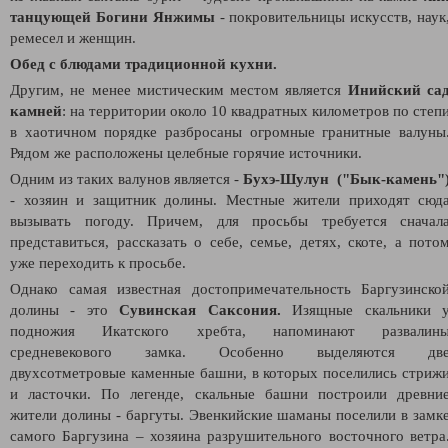
танцующей Богини Янжимы
- покровительницы искусств, наук
ремесел и женщин.
Обед с блюдами традиционной кухни.
Другим, не менее мистическим местом является
Инийский са
камней
: н
а территории около 10 квадратных километров по степ
в хаотичном порядке разбросаны огромные гранитные валуны
Рядом же расположены целебные горячие источники.
Одним из таких валунов является -
Бухэ-Шулун ("Бык-камень"
- хозяин и защитник долины.
Местные жители приходят сюд
вызывать погоду. Причем, для просьбы требуется сначал
представиться, рассказать о себе, семье, детях, скоте, а пото
уже переходить к просьбе.
Однако самая известная достопримечательность Баргузинско
долины - это
Сувинская Саксония.
Изящные скальники 
подножия Икатского хребта, напоминают развалин
средневекового замка. Особенно выделяются дв
двухсотметровые каменные башни, в которых поселились стриж
и ласточки. По легенде, скальные башни построили древни
жители долины - баргуты. Эвенкийские шаманы поселили в замк
самого Баргузина – хозяина разрушительного восточного ветра