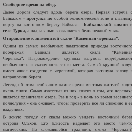
Свободное время на обед.
Далее дорога следует вдоль берега озера.
Первая встреча 
Байкалом -
п
рогулка по
особой экономической зоне и главном
порту на восточном берегу Байкала -
Байкальской гавани 
селе Турка,
а
над гаванью возвышается белоснежный маяк.
Отправление к знаменитой скале "Каменная черепаха".
Одним из самых необычных памятников природы восточног
побережья Байкала является скала "Каменна
Черепаха".
Нагромождение крупных валунов, подчёркиваю
необычность и сказочность этого места. Самый крупный валу
имеет явное сходство с черепахой, которая вытянула голову 
направлении берега.
Легенд об этом необычном камне среди местных жителей ходи
очень много. Самая известная из них гласит о том, что черепах
является хранителем озера. Раз в год - в ночь во время весеннег
полнолуния - она оживает, чтобы проверить все ли спокойно в е
владениях.
В ясную погоду от скалы можно увидеть восточный бере
острова Ольхон. Его близость наделяет это место чем-т
магическим.
По сложившейся традиции, около "Черепахи