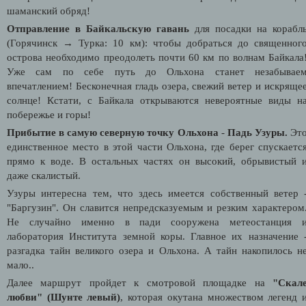
шаманский обряд!
Отправление в Байкальскую гавань
для посадки на корабл
(Горячинск → Турка: 10 км): чтобы добраться до священног
острова необходимо преодолеть почти 60 км по волнам Байкала
Уже сам по себе путь до Ольхона станет незабывае
впечатлением! Бесконечная гладь озера, свежий ветер и искряще
солнце! Кстати, с Байкала открываются невероятные виды н
побережье и горы!
Прибытие в самую северную точку Ольхона
-
Падь Узуры.
Эт
единственное место в этой части Ольхона, где берег спускаетс
прямо к воде. В остальных частях он высокий, обрывистый 
даже скалистый.
Узуры интересна тем, что здесь имеется собственный ветер 
"Баргузин". Он славится непредсказуемым и резким характером
Не случайно именно в пади сооружена метеостанция 
лаборатория Института земной коры. Главное их назначение 
разгадка тайн великого озера и Ольхона. А тайн накопилось н
мало..
Далее маршрут пройдет к смотровой площадке на
"Скал
любви" (Шунте левый)
, которая окутана множеством легенд 