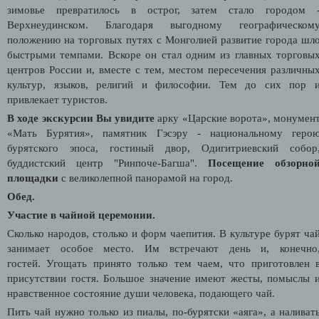
зимовье превратилось в острог, затем стало городом 
Верхнеудинском. Благодаря выгодному географическом
положению на торговых путях с Монголией развитие города шл
быстрыми темпами. Вскоре он стал одним из главных торговы
центров России и, вместе с тем, местом пересечения различны
культур, языков, религий и философии. Тем до сих пор 
привлекает туристов.
В ходе экскурсии Вы увидите
арку «Царские ворота», монумен
«Мать Бурятия», памятник Гэсэру - национальному геро
бурятского эпоса, гостиный двор, Одигитриевский собор
буддистский центр "Ринпоче-Багша".
Посещение обзорно
площадки
с великолепной панорамой на город.
Обед.
Участие в чайной церемонии.
Сколько народов, столько и форм чаепития. В культуре бурят ча
занимает особое место. Им встречают день и, конечно
гостей. Угощать принято только тем чаем, что приготовлен 
присутствии гостя. Большое значение имеют жесты, помыслы 
нравственное состояние души человека, подающего чай.
Пить чай нужно только из пиалы, по-бурятски «аяга», а наливат