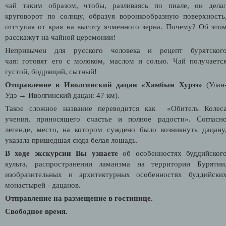
чай таким образом, чтобы, разливаясь по пиале, он дела
круговорот по солнцу, образуя воронкообразную поверхность
отступая от края на высоту ячменного зерна. Почему? Об это
расскажут на чайной церемонии!
Непривычен для русского человека и рецепт бурятског
чая:
готовят его с молоком, маслом и солью. Чай получаетс
густой, бодрящий, сытный!
Отправление в Иволгинский дацан «Хамбын Хурээ»
(Улан
Удэ
→
Иволгинский дацан: 47 км).
Такое сложное название переводится как «Обитель Колес
учения, приносящего счастье и полное радости». Согласн
легенде, место, на котором суждено было возникнуть дацану
указала пришедшая сюда белая лошадь.
В ходе экскурсии Вы узнаете
об особенностях буддийског
культа, распространении ламаизма на территории Бурятии
изобразительных и архитектурных особенностях буддийски
монастырей - дацанов.
Отправление на размещение в гостинице.
Свободное время.