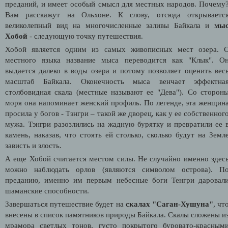
преданий, и имеет особый смысл для местных народов. Почему
Вам расскажут на Ольхоне. К слову, отсюда открываетс
великолепный вид на многочисленные заливы Байкала и
мы
Хобой
- следующую точку путешествия.
Хобой является одним из самых живописных мест озера. 
местного языка название мыса переводится как "Клык". О
выдается далеко в воды озера и потому позволяет оценить вес
масштаб Байкала. Оконечность мыса венчает эффектна
столбовидная скала (местные называют ее "Дева"). Со сторон
моря она напоминает женский профиль. По легенде, эта женщин
просила у богов - Тэнгри – такой же дворец, как у ее собственног
мужа. Тэнгри разозлились на жадную бурятку и превратили ее 
камень, наказав, что стоять ей столько, сколько будут на Земл
зависть и злость.
А еще Хобой считается местом силы. Не случайно именно здес
можно наблюдать орлов (являются символом острова). П
преданию, именно им первым небесные боги Тенгри даровал
шаманские способности.
Завершаться путешествие будет на
скалах "Саган-Хушуна"
, чт
внесены в список памятников природы Байкала. Скалы сложены и
мрамора светлых тонов, густо покрытого буровато-красным