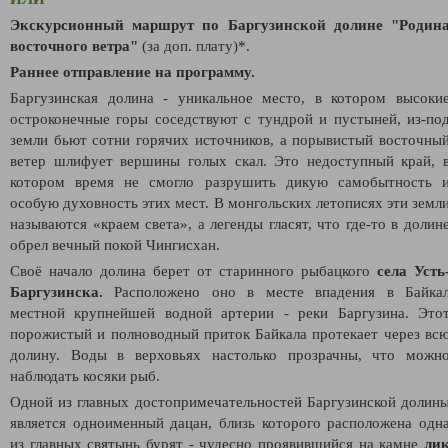
Экскурсионный маршрут по Баргузинской долине "Родин
восточного ветра"
(за доп. плату)*.
Раннее отправление на программу.
Баргузинская долина - уникальное место, в котором высоки
остроконечные горы соседствуют с тундрой и пустыней, из-по
земли бьют сотни горячих источников, а порывистый восточны
ветер шлифует вершины голых скал. Это недоступный край, 
котором время не смогло разрушить дикую самобытность 
особую духовность этих мест.
В монгольских летописях эти земл
называются «краем света», а легенды гласят, что где-то в долин
обрел вечный покой Чингисхан.
Своё начало долина берет от старинного рыбацкого
села Усть
Баргузинска.
Расположено оно в месте впадения в Байка
местной крупнейшей водной артерии - реки Баргузина. Это
порожистый и полноводный приток Байкала протекает через вс
долину. Воды в верховьях настолько прозрачны, что можн
наблюдать косяки рыб.
Одной из главных достопримечательностей Баргузинской долин
является одноименный дацан, близь которого расположена одн
из главных святынь бурят - чудесно проявившийся на камне
ли