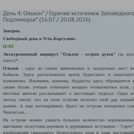
День 4: Ольхон* / Горячие источники Заповедног
Подлеморья* (16.07 / 20.08.2026)
Завтрак.
Свободный день в Усть-Баргузине.
ИЛИ
Экскурсионный маршрут "Ольхон - остров духов"
(за доп
плату)*.
Ольхон
- одно из самых живописных и загадочных мест н
Байкале. Здесь расположился центр бурятского и азиатског
шаманизма. Язычники, шаманы, буддисты здесь обращаются 
своим богам, учёные отмечают мощное геомагнитное поле, 
местные жители рассказывают о настоящих чудесах. Одна и
легенд гласит, что на этом острове получил свой дар первы
шаман. А еще поговаривают, будто на острове похоронен са
Чингисхан...
На острове можно увидеть большое количество перевязанны
цветными лоскутами деревьев и деревянных истуканов - "сэрге"
изображения священного белоголового орла и даже настоящи