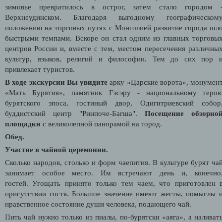
зимовье превратилось в острог, затем стало городом 
Верхнеудинском. Благодаря выгодному географическом
положению на торговых путях с Монголией развитие города шл
быстрыми темпами. Вскоре он стал одним из главных торговы
центров России и, вместе с тем, местом пересечения различны
культур, языков, религий и философии. Тем до сих пор 
привлекает туристов.
В ходе экскурсии Вы увидите
арку «Царские ворота», монумен
«Мать Бурятия», памятник Гэсэру - национальному геро
бурятского эпоса, гостиный двор, Одигитриевский собор
буддистский центр "Ринпоче-Багша".
Посещение обзорно
площадки
с великолепной панорамой на город.
Обед.
Участие в чайной церемонии.
Сколько народов, столько и форм чаепития. В культуре бурят ча
занимает особое место. Им встречают день и, конечно
гостей. Угощать принято только тем чаем, что приготовлен 
присутствии гостя. Большое значение имеют жесты, помыслы 
нравственное состояние души человека, подающего чай.
Пить чай нужно только из пиалы, по-бурятски «аяга», а наливат