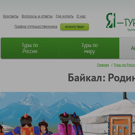
Контакты
Вопросы и ответы
Где купить
О нас
График путешественника
Агентствам
Групп
Туры по
Туры по
А
России
миру
Главная
/
Туры по Росс
Байкал: Родин