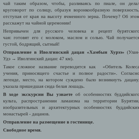
чай таким образом, чтобы, разливаясь по пиале, он дела
круговорот по солнцу, образуя воронкообразную поверхность
отступая от края на высоту ячменного зерна. Почему? Об это
расскажут на чайной церемонии!
Непривычен для русского человека и рецепт бурятског
чая:
готовят его с молоком, маслом и солью. Чай получаетс
густой, бодрящий, сытный!
Отправление в Иволгинский дацан «Хамбын Хурээ»
(Улан
Удэ
→
Иволгинский дацан: 47 км).
Такое сложное название переводится как «Обитель Колес
учения, приносящего счастье и полное радости». Согласн
легенде, место, на котором суждено было возникнуть дацану
указала пришедшая сюда белая лошадь.
В ходе экскурсии Вы узнаете
об особенностях буддийског
культа, распространении ламаизма на территории Бурятии
изобразительных и архитектурных особенностях буддийски
монастырей - дацанов.
Отправление на размещение в гостинице.
Свободное время.