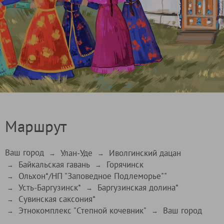
Маршрут
Ваш город
Улан-Уде
Иволгинский дацан
→
→
Байкальская гавань
Горячинск
→
→
Ольхон*/НП "Заповедное Подлеморье""
→
Усть-Баргузинск*
Баргузинская долина*
→
→
Сувинская саксония*
→
Этнокомплекс "Степной кочевник"
Ваш город
→
→