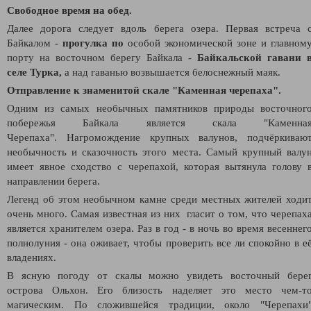
Свободное время на обед.
Далее дорога следует вдоль берега озера.
Первая встреча 
Байкалом -
п
рогулка по
особой экономической зоне и главном
порту на восточном берегу Байкала -
Байкальской гавани 
селе Турка,
а
над гаванью возвышается белоснежный маяк.
Отправление к знаменитой скале "Каменная черепаха".
Одним из самых необычных памятников природы восточног
побережья Байкала является скала "Каменна
Черепаха".
Нагромождение крупных валунов, подчёркиваю
необычность и сказочность этого места. Самый крупный валу
имеет явное сходство с черепахой, которая вытянула голову 
направлении берега.
Легенд об этом необычном камне среди местных жителей ходи
очень много. Самая известная из них гласит о том, что черепах
является хранителем озера. Раз в год - в ночь во время весеннег
полнолуния - она оживает, чтобы проверить все ли спокойно в е
владениях.
В ясную погоду от скалы можно увидеть восточный бере
острова Ольхон. Его близость наделяет это место чем-т
магическим.
По сложившейся традиции, около "Черепахи