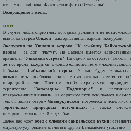
пятнами лишайника. Живописные фото обеспечены!
Возвращение в отель.
ИЛИ
В случае неблагоприятных погодных условий и не возможност
выйти на
остров Ольхон -
альтернативный вариант экскурсии:
Экскурсия на Ушканьи острова "К лежбищу Байкальско
нерпы"
.
(за доп. плату)*. На Байкале имеется единственны
архипелаг
"Ушканьи острова"
. На одном из островов "Тонком" 
летнее время находится лежбище единственного млекопитающег
Байкала -
Байкальской нерпы
. У нас будет уникальна
возможность понаблюдать за этими животными в естественно
природной среде. Посетим особо охраняемую природну
территорию
"Заповедное Подлеиорье"
и насладимс
прекраснейшими видами. На обратном пути искупаемся в само
теплом заливе озера -
Чивыркуйском
, погреемся и исцелимся 
термальных природных источниках
, а также сможе
покормить монгольский вид чайки.
Далее нас ждет
обед с блюдами байкальской кухни:
отведайт
омулевую уху, рыбные котлеты и другие Байкальские угощения.