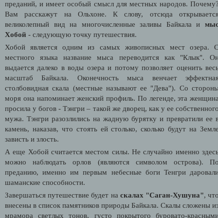
преданий, и имеет особый смысл для местных народов. Почему
Вам расскажут на Ольхоне. К слову, отсюда открываетс
великолепный вид на многочисленные заливы Байкала и
мы
Хобой
- следующую точку путешествия.
Хобой является одним из самых живописных мест озера. 
местного языка название мыса переводится как "Клык". О
выдается далеко в воды озера и потому позволяет оценить вес
масштаб Байкала. Оконечность мыса венчает эффектна
столбовидная скала (местные называют ее "Дева"). Со сторон
моря она напоминает женский профиль. По легенде, эта женщин
просила у богов - Тэнгри – такой же дворец, как у ее собственног
мужа. Тэнгри разозлились на жадную бурятку и превратили ее 
камень, наказав, что стоять ей столько, сколько будут на Земл
зависть и злость.
А еще Хобой считается местом силы. Не случайно именно здес
можно наблюдать орлов (являются символом острова). П
преданию, именно им первым небесные боги Тенгри даровал
шаманские способности.
Завершаться путешествие будет на
скалах "Саган-Хушуна"
, чт
внесены в список памятников природы Байкала. Скалы сложены и
мрамора светлых тонов, густо покрытого буровато-красным