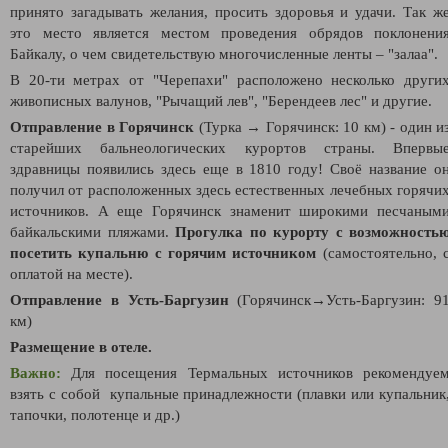
принято загадывать желания, просить здоровья и удачи. Так ж
это место является местом проведения обрядов поклонени
Байкалу, о чем свидетельствую многочисленные ленты – "залаа".
В 20-ти метрах от "Черепахи" расположено несколько други
живописных валунов, "Рычащий лев", "Берендеев лес" и другие.
Отправление в Горячинск
(Турка
→
Горячинск: 10 км)
- один и
старейших бальнеологических курортов страны. Впервы
здравницы появились здесь еще в 1810 году! Своё название о
получил от расположенных здесь естественных лечебных горячи
источников. А еще Горячинск знаменит широкими песчаным
байкальскими пляжами.
Прогулка по курорту с возможность
посетить купальню с горячим источником
(самостоятельно, 
оплатой на месте).
Отправление в Усть-Баргузин
(
Горячинск
→Усть-Баргузин
: 9
км)
Размещение в отеле.
Важно:
Для посещения Термальных источников рекомендуе
взять с собой купальные принадлежности (плавки или купальник
тапочки, полотенце и др.)