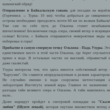
шаманский обряд!
Отправление в Байкальскую гавань
для посадки на корабл
(Горячинск → Турка: 10 км): чтобы добраться до священног
острова необходимо преодолеть почти 60 км по волнам Байкала
Уже сам по себе путь до Ольхона станет незабывае
впечатлением! Бесконечная гладь озера, свежий ветер и искряще
солнце! Кстати, с Байкала открываются невероятные виды н
побережье и горы!
Прибытие в самую северную точку Ольхона
-
Падь Узуры.
Эт
единственное место в этой части Ольхона, где берег спускаетс
прямо к воде. В остальных частях он высокий, обрывистый 
даже скалистый.
Узуры интересна тем, что здесь имеется собственный ветер 
"Баргузин". Он славится непредсказуемым и резким характером
Не случайно именно в пади сооружена метеостанция 
лаборатория Института земной коры. Главное их назначение 
разгадка тайн великого озера и Ольхона. А тайн накопилось н
мало..
Далее маршрут пройдет к смотровой площадке на
"Скал
любви" (Шунте левый)
, которая окутана множеством легенд 