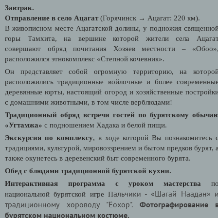
Завтрак.
Отправление в село Ацагат
(Горячинск
→
Ацагат: 220 км).
В живописном месте Ацагатской долины, у подножия священно
горы Тамхита
, на вершине которой жители села Ацага
совершают обряд почитания Хозяев местности – «Обоо»
расположился этнокомплекс «Степной кочевник».
Он представляет собой огромную территорию, на которо
расположились традиционные войлочные и более современны
деревянные юрты, настоящий огород и хозяйственные постройк
с домашними животными, в том числе верблюдами!
Традиционный обряд встречи гостей по бурятскому обыча
«Угтамжа»
с подношением Хадака и белой пищи.
Экскурсия по комплексу
, в ходе которой Вы познакомитесь 
традициями, культурой, мировоззрением и бытом предков бурят, 
также окунетесь в деревенский быт современного бурята.
Обед с блюдами традиционной бурятской кухни.
Интерактивная программа с уроком мастерства
п
альчики -
«Шагай Наадан» 
национальной бурятской игре П
традиционному хороводу "Ёохор".
Фотографирование 
бурятском национальном костюме.