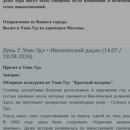
даты тура могут быть смещены из-за изменений в полетно
сетке авиакомпаний.
Отправление из Вашего города.
В
ылет в Улан-Удэ из аэропорта Москвы.
День 2: Улан-Удэ + Иволгинский дацан (14.07 /
18.08.2026)
Прилет в Улан-Удэ.
Завтрак.
Обзорная экскурсия по Улан-Удэ "Красный полдень".
Столица республики Бурятия расположена в окружении гор 
густых хвойных лесов, которые сменяются Иволгинской долиной
Здесь же протекают прекрасные полноводные реки – Селенга 
Уда.
Город начал свое существование на берегу одной из этих рек
В 1666 году здесь было сооружено «Удинское казачь
зимовье». Далее история развивалась по нарастающей: сначал