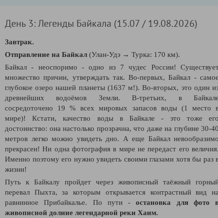
День 3: Легенды Байкала (15.07 / 19.08.2026)
Завтрак.
Отправление на Байкал
(Улан-Удэ
→
Турка: 170 км).
Байкал - неоспоримо - одно из 7 чудес России! Существуе
множество причин, утверждать так. Во-первых, Байкал -
само
глубокое озеро нашей планеты (1637 м!). Во-вторых, это один и
древнейших водоёмов Земли. В-третьих, в Байкал
сосредоточено 19 % всех мировых запасов воды (1 место 
мире)! Кстати, качество воды в Байкале - это тоже ег
достоинство: она настолько прозрачна, что даже на глубине 30-4
метров легко можно увидеть дно. А еще Байкал невообразим
прекрасен! Ни одна фотография в мире не передаст его величия
Именно поэтому его нужно увидеть своими глазами хотя бы раз 
жизни!
Путь к Байкалу пройдет через живописный таёжный горны
перевал Пыхта, за которым открывается контрастный вид н
равнинное Прибайкалье. По пути -
остановка для фото 
живописной долине легендарной реки Хаим.