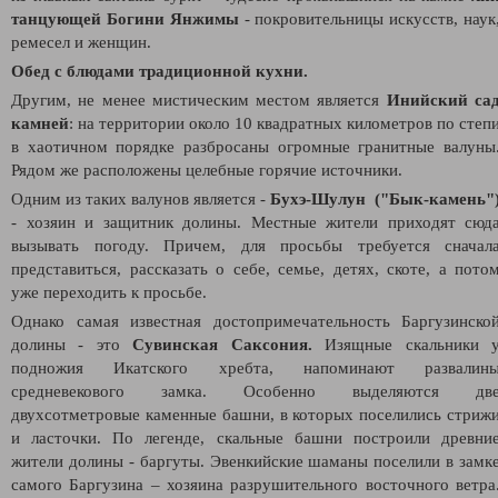
танцующей Богини Янжимы
- покровительницы искусств, наук
ремесел и женщин.
Обед с блюдами традиционной кухни.
Другим, не менее мистическим местом является
Инийский са
камней
: н
а территории около 10 квадратных километров по степ
в хаотичном порядке разбросаны огромные гранитные валуны
Рядом же расположены целебные горячие источники.
Одним из таких валунов является -
Бухэ-Шулун ("Бык-камень"
- хозяин и защитник долины.
Местные жители приходят сюд
вызывать погоду. Причем, для просьбы требуется сначал
представиться, рассказать о себе, семье, детях, скоте, а пото
уже переходить к просьбе.
Однако самая известная достопримечательность Баргузинско
долины - это
Сувинская Саксония.
Изящные скальники 
подножия Икатского хребта, напоминают развалин
средневекового замка. Особенно выделяются дв
двухсотметровые каменные башни, в которых поселились стриж
и ласточки. По легенде, скальные башни построили древни
жители долины - баргуты. Эвенкийские шаманы поселили в замк
самого Баргузина – хозяина разрушительного восточного ветра