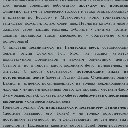
Для начала совершим небольшую
прогулку по пристан
Эминёню
, где гул человеческих голосов и гудки отправляющихс
в плавание по Босфору и Мраморному морю трамвайчико
заглушают, пожалуй, только крики чаек. Пернатые кружат в небе 
ожидают свою порцию местных бубликов - симитов. Кстати
симиты продаются здесь повсеместно - обязательно стои
попробовать!
С пристани
поднимемся на Галатский мост,
соединяющи
берега бухты Золотой Рог. Мост не только являетс
архитектурной доминантой и важным ориентиром центр
Стамбула, но и героем многочисленных фото, привезённых и
отпуска. С моста открываются
потрясающие виды н
исторический центр
(мечеть Рустем Паша, Сулеймание, башн
Баязид и, конечно, покачивающиеся на волнах декорированны
лодочки - импровизированный базар, где продают местный фаст
фуд - балык экмек). Обязательно
сфотографируйтесь с местным
рыбаками
- они здесь каждый день.
Перейдя Золотой Рог,
направляемся к подземному фуникулёр
(местные называют его Тюнел) - не только историческо
достопримечательности, но и действующему по сей день вид
транспорта. Подземная канатная дорога Tünel была построен