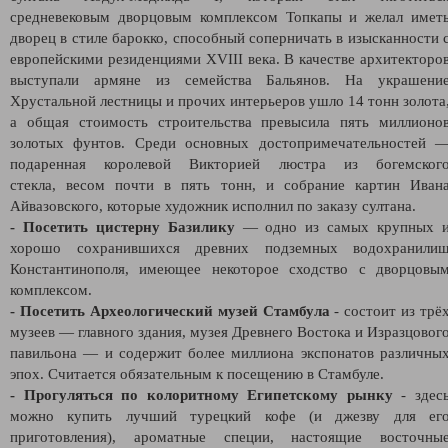
средневековым дворцовым комплексом Топкапы и желал имет
дворец в стиле барокко, способный соперничать в изысканности 
европейскими резиденциями XVIII века. В качестве архитекторо
выступали армяне из семейства Бальянов. На украшени
Хрустальной лестницы и прочих интерьеров ушло 14 тонн золота
а общая стоимость строительства превысила пять миллионо
золотых фунтов. Среди основных достопримечательностей 
подаренная королевой Викторией люстра из богемског
стекла, весом почти в пять тонн, и собрание картин Иван
Айвазовского, которые художник исполнил по заказу султана.
- Посетить цистерну Базилику
— одно из самых крупных 
хорошо сохранившихся древних подземных водохранили
Константинополя, имеющее некоторое сходство с дворцовы
комплексом.
- Посетить Археологический музей Стамбула
- состоит из трё
музеев — главного здания, музея Древнего Востока и Изразцовог
павильона — и содержит более миллиона экспонатов различны
эпох. Считается обязательным к посещению в Стамбуле.
- Прогуляться по колоритному Египетскому рынку
- здес
можно купить лучший турецкий кофе (и джезву для ег
приготовления), ароматные специи, настоящие восточны