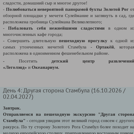
сладости, домашний сыр и многое другое!
-
Полюбоваться невероятной панорамой бухты Золотой Рог
о
обзорной площадки у мечети Сулеймание и заглянуть в сад, гд
расположена гробница Сулеймана Великолепного;
-
Побаловать себя нежнейшими сладостями
в одном и
многочисленных кафе города;
- Совершить длительную
пешеходную прогулку
к одной и
самых утонченных мечетей Стамбула -
Ортакёй
, котора
расположена в одноименном фешенебельном районе.
-
Посетить
детский центр развлечени
«Леголэнд»
и
Океанариум.
День 4: Другая сторона Стамбула (16.10.2026 /
02.04.2027)
Завтрак.
Отправляемся на пешеходную экскурсию "Другая сторон
Стамбула"
- сегодня увидим этот великий город совсем с другог
ракурса. По ту сторону Золотого Рога Стамбул более походит н
модную европейскую столицу, приправленную восточным шиком