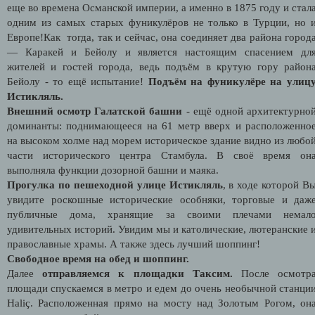
еще во времена Османской империи, а именно в 1875 году и стал
одним из самых старых фуникулёров не только в Турции, но 
Европе!Как тогда, так и сейчас, она соединяет два района город
— Каракей и Бейолу и является настоящим спасением дл
жителей и гостей города, ведь подъём в крутую гору район
Бейолу - то ещё испытание!
Подъём на фуникулёре на улиц
Истикляль.
Внешний осмотр Галатской башни
- ещё одной архитектурно
доминанты: поднимающееся на 61 метр вверх и расположенно
на высоком холме над морем историческое здание видно из любо
части исторического центра Стамбула. В своё время он
выполняла функции дозорной башни и маяка.
Прогулка по пешеходной улице Истикляль
, в ходе которой В
увидите роскошные исторические особняки, торговые и даж
публичные дома, хранящие за своими плечами немал
удивительных историй. Увидим мы и католические, лютеранские 
православные храмы. А также здесь лучший шоппинг!
Свободное время на обед и шоппинг.
Далее
отправляемся к площадки Таксим.
После осмотр
площади спускаемся в метро и едем до очень необычной станци
Haliç. Расположенная прямо на мосту над Золотым Рогом, он