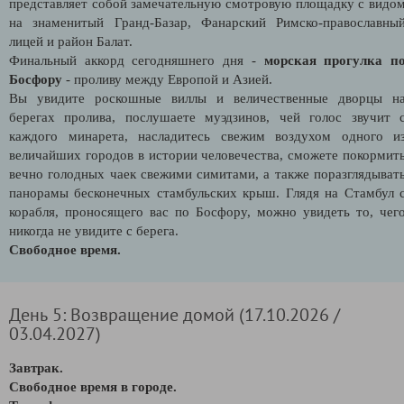
представляет собой замечательную смотровую площадку с видо
на знаменитый Гранд-Базар, Фанарский Римско-православны
лицей и район Балат.
Финальный аккорд сегодняшнего дня -
морская прогулка п
Босфору
- проливу между Европой и Азией.
Вы увидите роскошные виллы и величественные дворцы н
берегах пролива, послушаете муэдзинов, чей голос звучит 
каждого минарета, насладитесь свежим воздухом одного и
величайших городов в истории человечества, сможете покормит
вечно голодных чаек свежими симитами, а также поразглядыват
панорамы бесконечных стамбульских крыш. Глядя на Стамбул 
корабля, проносящего вас по Босфору, можно увидеть то, чег
никогда не увидите с берега.
Свободное время.
День 5: Возвращение домой (17.10.2026 /
03.04.2027)
Завтрак.
Свободное время в городе.