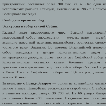
пристройками, составляет более 700 тыс. кв. м. Это один и
исторических районов Стамбула, включённых в 1985 г. в списо
Всемирного наследия.
Свободное время на обед.
Экскурсия в собор святой Софии.
Главный храм православного мира. Бывший патриарши
православный собор, впоследствии — мечеть, ныне — музей
всемирно известный памятник византийского зодчества, симво
«золотого века» Византии. Во времена Византийской импери
собор находился в центре Константинополя рядом 
императорским дворцом. Более тысячи лет Софийский собор 
Константинополе оставался самым большим храмом 
христианском мире — вплоть до постройки собора Святого Петр
в Риме. Высота Софийского собора — 55,6 метров, диамет
купола 31 метр.
Знакомство с Гранд-Базаром
— одним из крупнейших крыты
рынков в мире. Гранд-Базар расположен в старой части Стамбул
и занимает площадь, равную 30 700 м². На 66 улицах базар
расположено более 4000 магазинов. Ежедневно его посещае
свыше полумиллиона посетителей и туристов. Ассортимен