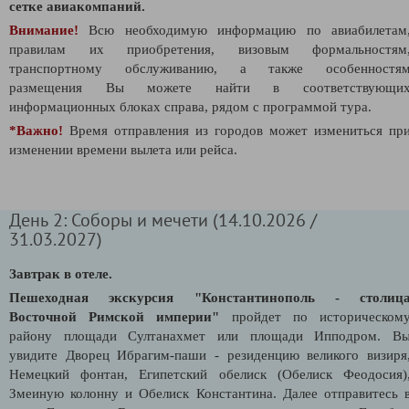
сетке авиакомпаний.
Внимание!
Всю необходимую информацию по авиабилетам
правилам их приобретения, визовым формальностям
транспортному обслуживанию, а также особенностя
размещения Вы можете найти в соответствующи
информационных блоках справа, рядом с программой тура.
*Важно!
В
ремя отправления из городов может измениться пр
изменении времени вылета или рейса.
День 2: Соборы и мечети (14.10.2026 /
31.03.2027)
Завтрак в отеле.
Пешеходная экскурсия "Константинополь - столиц
Восточной Римской империи"
пройдет по
историческом
району площади Султанахмет или площади Ипподром. В
увидите Дворец Ибрагим-паши - резиденцию великого визиря
Немецкий фонтан, Египетский обелиск (Обелиск Феодосия)
Змеиную колонну и Обелиск Константина. Далее отправитесь 