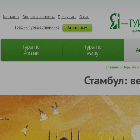
Контакты
Вопросы и ответы
Где купить
О нас
График путешественника
Агентствам
Групп
Туры по
Туры по
А
России
миру
Главная
/
Туры по м
Стамбул: в