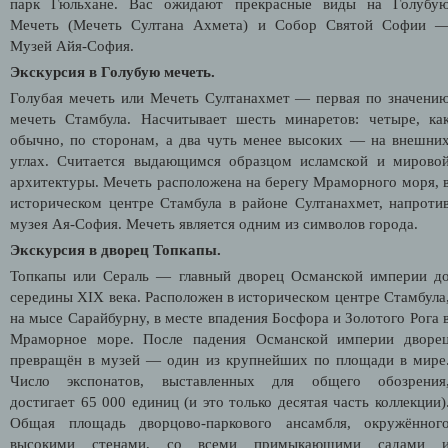
парк Гюльхане. Вас ожидают прекрасные виды на Голубу
Мечеть (Мечеть Султана Ахмета) и Собор Святой Софии 
Музей Айя-София.
Экскурсия в Голубую мечеть.
Голубая мечеть или Мечеть Султанахмет — первая по значени
мечеть Стамбула. Насчитывает шесть минаретов: четыре, ка
обычно, по сторонам, а два чуть менее высоких — на внешни
углах. Считается выдающимся образцом исламской и мирово
архитектуры. Мечеть расположена на берегу Мраморного моря, 
историческом центре Стамбула в районе Султанахмет, напроти
музея Ая-София. Мечеть является одним из символов города.
Экскурсия в дворец Топкапы.
Топкапы или Сераль — главный дворец Османской империи д
середины XIX века. Расположен в историческом центре Стамбула
на мысе Сарайбурну, в месте впадения Босфора и Золотого Рога 
Мраморное море. После падения Османской империи дворе
превращён в музей — один из крупнейших по площади в мире
Число экспонатов, выставленных для общего обозрения
достигает 65 000 единиц (и это только десятая часть коллекции)
Общая площадь дворцово-паркового ансамбля, окружённог
высокими стенами, со всеми примыкающими садами 