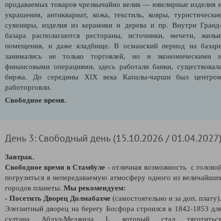
продаваемых товаров чрезвычайно велик — ювелирные изделия 
украшения, антиквариат, кожа, текстиль, ковры, туристически
сувениры, изделия из керамики и дерева и пр. Внутри Гранд
базара располагаются рестораны, источники, мечети, жилы
помещения, и даже кладбище. В османский период на базар
занимались не только торговлей, но и экономическими 
финансовыми операциями, здесь работали банки, существовал
биржа. До середины XIX века Капалы-чарши был центро
работорговли.
Свободное время.
День 3: Свободный день (15.10.2026 / 01.04.2027
Завтрак.
Свободное время в Стамбуле
- отличная возможность с голово
погрузиться в непередаваемую атмосферу одного из величайши
городов планеты.
Мы рекомендуем:
- Посетить Дворец Долмабахче
(самостоятельно и за доп. плату)
Элегантный дворец на берегу Босфора строился в 1842-1853 дл
султана Абдул-Меджида I, который стал тяготитьс