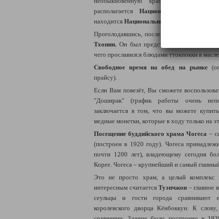
необыкновенную красоту древней Ко
располагается
Национальный дворцовы
находится
Национальный фольклорный му
Проголодавшись, после экскурсии мы
отпр
Тхонин.
Он был представлен в телепереда
чего прославился блюдами ттокпокки в масле
Свободное время на обед на рынке
(о
прайсу).
Если Вам повезёт, Вы сможете воспользова
"Доширак" (график работы очень непо
заключается в том, что вы можете купит
медные монетки, которые в ходу только на э
Посещение буддийского храма Чогеса
–
се
(построен в 1920 году). Чогеса принадлеж
почти 1200 лет), владеющему сегодня бо
Корее. Чогеса – крупнейший и самый главный
Это не просто храм, а целый комплекс 
интересным считается
Туэнчжон
– главное 
сеульцы и гости города сравнивают
королевского дворца Кёнбоккун. К слову
сравнении. Здание было построено в 193