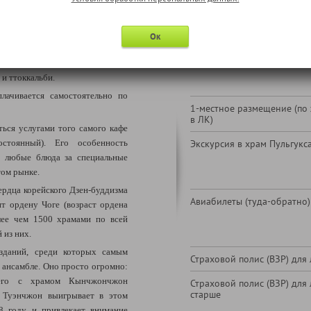
реи. Возле
ворот Хоннемун
й музей,
а в Хянвончжоне
зей.
Ок
Надбавка за отправление из
авимся на легендарный рынок
ниже пункт " Информация 
обслуживанию")
че «Бесконечный вызов», после
 и ттоккальби.
плачивается самостоятельно по
1-местное размещение (по
в ЛК)
ться услугами того самого кафе
стоянный). Его особенность
Экскурсия в храм Пульгукс
ь любые блюда за специальные
том рынке.
рдца корейского Дзен-буддизма
Авиабилеты (туда-обратно)
ит ордену Чоге (возраст ордена
лее чем 1500 храмами по всей
 из них.
зданий, среди которых самым
Страховой полис (ВЗР) для 
в ансамбле. Оно просто огромно:
 его с храмом Кынчжончжон
Страховой полис (ВЗР) для 
старше
, Туэнчжон выигрывает в этом
8 году и привлекает внимание