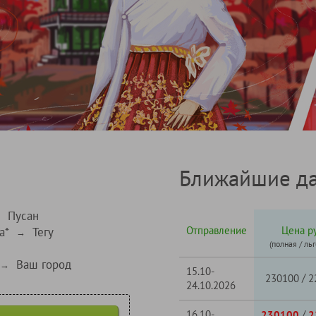
Ближайшие да
Пусан
→
Отправление
Цена ру
а*
Тегу
→
(полная / ль
Ваш город
→
15.10-
/
230100
2
24.10.2026
16.10-
/
230100
2