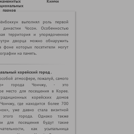
знаменитых
Кимчи
циональных
парков
ёнбоккун выполнял роль первой
 династии Чосон. Особенностью
ная территория и упорядоченное
нутри дворца можно обнаружить
а фоне которых посетители могут
тографии на память.
деальный корейский город .
особой атмосфере, пожалуй, самого
ого» города Чончжу, - это
ое место для посещения в Корее.
традиционных корейских домов
Чончжу, где находится более 700
нок», уже давно стала визитной
й этого города. Однако также
ми для посещения будут такие
ечательности, как усыпальница