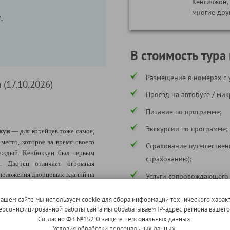
Кёнгичжон
многие дру
.
В стоимость тура
Размещение в номерах с 
(17.10.2026)
Проезд на автобусе / ми
Питание по программе;
Экскурсии по программе;
кун
— для корейцев тоже самое,
место, которое за время своего
Страхование путешествен
каждый. Кёнбоккун был первым
страхованию);
. Дворец отличает огромная
сположения дворцовых зданий на
Услуги сопровождающего
* в соответствии с программой
 сохранившиеся ещё со времён
нашем сайте мы используем cookie для сбора информации технического характ
 персонифицированной работы сайта мы обрабатываем IP-адрес региона вашег
есь мир
павильон Кёнхвару
и
Согласно ФЗ №152 О защите персональных данных.
ый пруд.
Все они ярко отражают
В стоимость тура не входи
Условия обработки персональных данных.