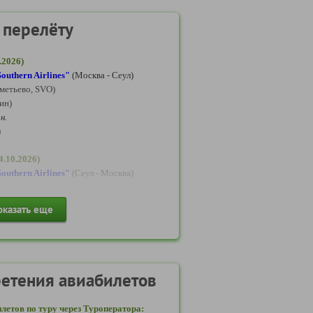
 перелёту
.2026)
outhern Airlines"
(Москва - Сеул)
метьево, SVO)
ин)
н.
)
4.10.2026)
outhern Airlines"
(Сеул - Москва)
оказать еще
асин)
метьево, SVO)
елета на
етения авиабилетов
15.10-24.10.2026:
es"
(Москва — Пекин)
летов по туру через Туроператора: