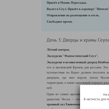
Прилёт в Пекин. Пересадка.
Вылет в Сеул. Прилёт в аэропорт "Инчхон"
Отправление на размещение в отель.
Свободное время.
День 3: Дворцы и храмы Сеула 
Лёгкий завтрак.
Экскурсия "Фантастический Сеул".
Экскурсия в великолепный дворец Кёнбок
что и московский Кремль для россиян. Это 
путешествия по Корее должен посетить 
дворцом, где жил король эпохи Чосон
территория, а также идеальный порядок ра
ней.
Одни из самых красивых мест во дворце,
На 
В частности, для
династии Чосон – это знаменитые на в
тронный зал Хянвончжон
, а также
лотосов