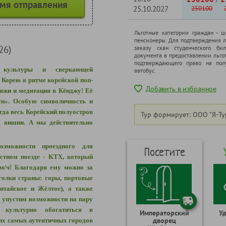
емя отправления
25.10.2027
250100
Льготные категории граждан - 
пенсионеры. Для подтверждения л
26)
заказу скан студенческого бил
документа в предоставлении льго
подтверждающего право на полу
й культуры и сверкающей
автобус.
 Корею в ритме
корейской поп-
Добавить в избранное
ляжи и медитация в Кёнджу!
Её
ти». Особую символичность и
огда весь Корейский полуостров
Тур формирует: ООО "Я-Ту
ия вишни.
А мы действительно
возможности
проездного для
Посетите
тном поезде -
KTX
, который
м/ч!
Благодаря ему можно за
голки страны: горы, портовые
Китайское и Жёлтое), а также
 упустим возможности на пару
 культурно обогатиться в
Императорский
У
дворец
 их самых аутентичных городов