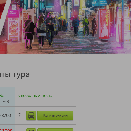
ты тура
б.
Свободные места
готная)
7
28700
Купить онлайн
28700