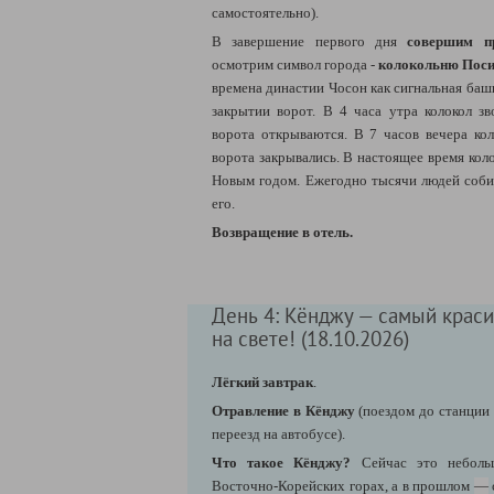
самостоятельно).
В завершение первого дня
совершим пр
осмотрим символ города -
колокольню Поси
времена династии Чосон как сигнальная ба
закрытии ворот. В 4 часа утра колокол зв
ворота открываются. В 7 часов вечера кол
ворота закрывались. В настоящее время коло
Новым годом. Ежегодно тысячи людей соби
его.
Возвращение в отель.
День 4: Кёнджу — самый крас
на свете! (18.10.2026)
Лёгкий завтрак
.
Отравление в Кёнджу
(поездом до станции
переезд на автобусе).
Что такое Кёнджу?
Сейчас это неболь
Восточно-Корейских горах, а в прошлом
—