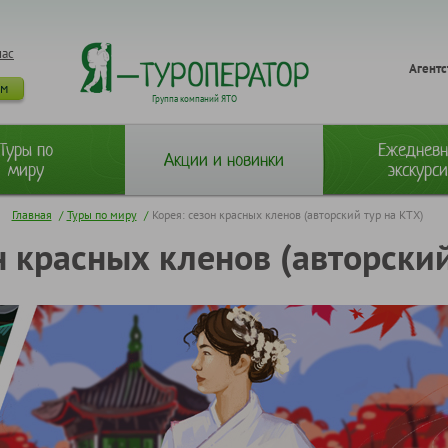
нас
Агентс
ам
Группа компаний ЯТО
Туры по
Ежеднев
Акции и новинки
миру
экскурс
Главная
/
Туры по миру
/
Корея: сезон красных кленов (авторский тур на КТХ)
н красных кленов (авторский