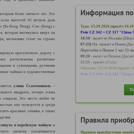
Информация по
которым более пятисот лет. Это
осна высотой 10 метров дала
 (Su-Song Dong). Сон (Song) с
Туда: 15.10.2026 (прилёт 16.10
Рейс CZ 342 + CZ 317 "China S
а, которая вытянулась вверх на
18:50
- вылет из Москвы (Шере
ра, молчаливо стоит на страже
07:25
(+1)
- прилет в Пекин (Дас
Пересадка в Пекине 1 чаc 55 ми
ирокую прогулочную дорогу с
09:20
- вылет из Пекина (Дасин
орых расположены различные
12:25
- прилёт в Сеул
варами и сувенирами, ручными
Обратно: 23.10.2026
(прилёт 2
онные чайные и художественные
Рейс CZ 316 +
CZ 341 "China S
09:25
- вылет из Сеула
вляется
улица Ссамчжикиль
–
10:25
- прилёт в Пекин (Дасин)
П
льшого квадрата, четыре этажа
Пересадка в Пекине 3 часа.
13:25 (+1)
- вылет из Пекина (Д
о спирали. Это место любят не
16:50
- прилет в Москву (Шере
остью оно пользуется и среди
елать красивые снимки, а также
делия.
Альтернативный вариант пер
Правила приобр
Туда: 15.10.2026
глянуть в корейскую чайную
и
Рейс CA‑910 "Air China Airlin
ного напитка (оплачивается
Правила приобретения авиаби