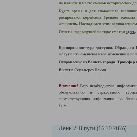
на планете и месте съёмок исторических до
Будет время и для спокойного шоппин
распродажи корейских брендов одежды 
женьшень. Насладимся этим великолепием
Отчет о предыдущей поездке смотри
здесь
.
Бронирование тура доступно. Обращаем 
могут быть смещены из-за изменений в пол
Отправление из Вашего города. Трансфер в
Вылет в Сеул через Пекин.
Внимание!
Всю необходимую информацию
обслуживанию и страхованию тур
соответствующих информационных блоках
тура.
День 2: В пути (16.10.2026)