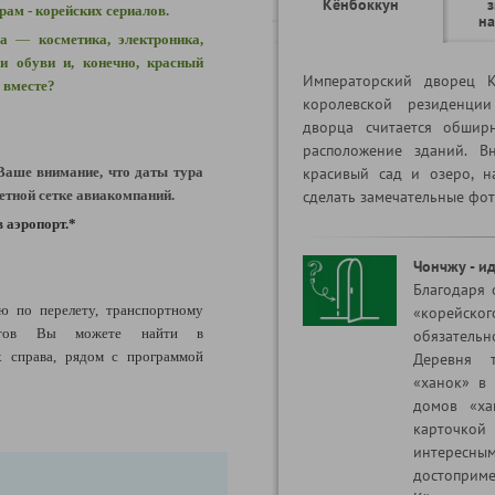
Кёнбоккун
рам - корейских сериалов.
на
га
—
косметика, электроника,
и обуви и, конечно, красный
Императорский дворец К
 вместе?
королевской резиденции
дворца считается обшир
расположение зданий. В
Ваше внимание, что даты тура
красивый сад и озеро, н
етной сетке авиакомпаний.
сделать замечательные фо
 аэропорт.*
Чончжу - и
Благодаря 
 по перелету, транспортному
«корейск
истов Вы можете найти в
обязательн
 справа, рядом с программой
Деревня 
«ханок» в 
домов «ха
карточко
интересны
достоприм