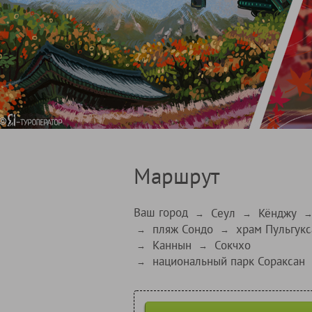
Маршрут
Ваш город
Сеул
Кёнджу
→
→
пляж Сондо
храм Пульгукс
→
→
Каннын
Сокчхо
→
→
национальный парк Сораксан
→