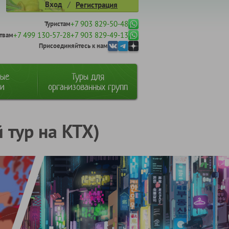
/
Вход
Регистрация
+7 903 829-50-48
Туристам
+7 499 130-57-28
+7 903 829-49-13
твам
Присоединяйтесь к нам
ные
Туры для
ии
организованных групп
 тур на КТХ)