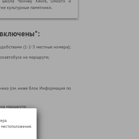
, школа Чончжу Хянгё, Омоктэ и
гие культурные памятники.
 включены*:
удобствами (1-2-3 местные номера);
кроавтобусе на маршруте;
ника (см. ниже блок Информация по
 на маршруте;
 тура
ера.
о местоположения.
т: