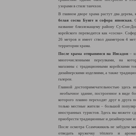
узорами в стиле танчхон.
В главном дворе храма растут два дерева, 
белая сосна Бунге и софора японская.
С
название близлежащему району Су-Сон-Дон
корейского переводится как «сосна». Софор
26 метров и имеет ствол диаметром 4 мет
территории храма.
После храма отправимся на Инсадон
– ш
многочисленными переулками, на кот
магазины с традиционными корейскими то
дизайнерскими изделиями, а также традици
галереи.
Главной достопримечательностью здесь я
необычное здание, построенное в виде бо
которого плавно переходят друг в друга п
только местные жители
–
большой популярн
иностранных туристов. Здесь вы можете сд
приобрести традиционные и дизайнерские из
После осмотра Ссамчжикиль не забудем
за
отведать кружечку тёплого и аромат