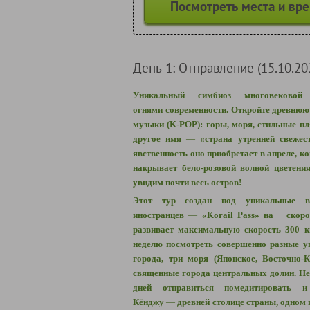
Посмотреть места и вр
День 1: Отправление (15.10.20
Уникальный симбиоз многовеково
огнями современности. Откройте древнюю
музыки (
K
-
POP)
: горы, моря, стильные п
другое имя
—
«страна утренней свежес
явственность оно приобретает в
апреле, к
накрывает бело-розовой волной цветен
увидим почти весь остров!
Этот тур создан под уникальные 
иностранцев
—
«Korail Pass»
на скорос
развивает максимальную скорость 300 к
неделю посмотреть совершенно разные у
города, три моря (Японское, Восточно-
священные города центральных долин. Не
дней отправиться помедитировать и
Кёнджу
—
древней столице страны, одном