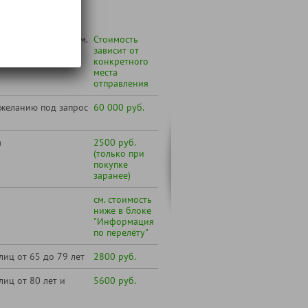
 Вашего города (см.
Стоимость
по транспортному
зависит от
конкретного
места
отправления
 желанию под запрос
60 000 руб.
а
2500 руб.
(только при
покупке
заранее)
см. стоимость
ниже в блоке
"Информация
по перелёту"
лиц от 65 до 79 лет
2800 руб.
лиц от 80 лет и
5600 руб.