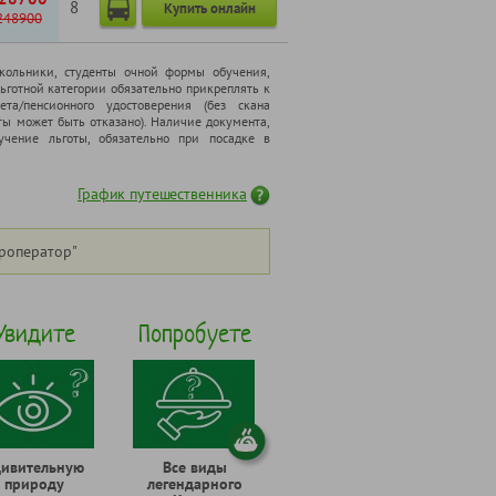
8
Купить онлайн
248900
школьники, cтуденты очной формы обучения,
ьготной категории обязательно прикреплять к
ета/пенсионного удостоверения (без скана
ты может быть отказано). Наличие документа,
чение льготы, обязательно при посадке в
График путешественника
роператор"
Увидите
Попробуете
дивительную
Все виды
природу
легендарного